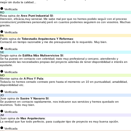
mejor sin duda la calidad...
Verificada
RO
Rosa opina de
Arex Punt Industrial Sl
:
Atencion, eficàcia,muy servicial. Me sabe mal por que no hemos podido seguír con el proceso
construcion( problemes personals) però en cuantos podemos seguirem os con vosotros. Muchas
gracias.
Verificada
PA
Pablo opina de
Tobestudio Arquitectura Y Reformas
:
Contactó en tiempo razonable y me dio presupuesto de lo requerido. Muy bien.
Verificada
SE
Sergio opina de
Edifika Más Muliservicios Sl
:
Se ha puesto en contacto con celeridad; trato muy profesional y cercano, atendiendo y
asesorando las necesidades propias del proyecto además de tener disponibilidad e interés en
ayudarte.
Verificada
MO
Montse opina de
A Pico Y Pala
:
Todavía no hemos cerrado contrato pero hasta el momento un 10 en puntualidad, amabilidad,
disponibilidad etc.
Verificada
JO
Jose opina de
Sastre Y Navarro Sl
:
Se pusieron en contacto rapidamente, nos indicaron sus servicios y hemos quedado en
reunirnos. Todo muy bien.
Verificada
JM
Juan opina de
Mas Arquitectura
:
La verdad que fue todo perfecto, para cualquier tipo de proyecto es muy buena opción.
Verificada