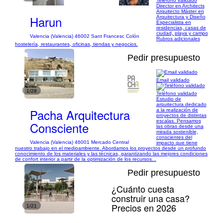
Teléfono validado
Director en Architects
Arquitecto Máster en
Harun
Arquitectura y Diseño
Especialista en
residencias, casas de
ciudad, playa y campo
Valencia (Valencia) 46002 Sant Francesc Colón
Rubros adicionales
hostelería, restaurantes, oficinas, tiendas y negocios.
Pedir presupuesto
Email validado
1/28
Teléfono validado
Estudio de
arquitectura dedicado
Pacha Arquitectura
a la realización de
proyectos de distintas
escalas. Pensamos
Consciente
las obras desde una
mirada sostenible,
conscientes del
Valencia (Valencia) 46001 Mercado Central
impacto que tiene
nuestro trabajo en el medioambiente. Abordamos los proyectos desde un profundo
conocimiento de los materiales y las técnicas, garantizando las mejores condiciones
de confort interior a partir de la optimización de los recursos...
Pedir presupuesto
¿Cuánto cuesta
construir una casa?
Precios en 2026
1/21