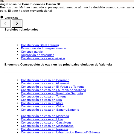
AN
Angel opina de
Construcciones Garcia Sl
:
Buenos días. Me han mandado el presupuesto aunque aún no he decidido cuando comenzar la
obra. El trato ha sido muy profesional.
Verificada
Servicios relacionados
Construcción Steel Framing
Estructuras de hormigón armado
Construir garaje
Ampliación de viviendas
Construcción de casa ecológica
Encuentra Construcción de casa en las principales ciudades de Valencia
Construcción de casa en Benisanó
Construcción de casa en Algemesí
Construcción de casa en El Vedat de Torrente
Construcción de casa en La Pobla de Vallbona
Construcción de casa en Puerto de Sagunto
Construcción de casa en Torrent
Construcción de casa en Silla
Construcción de casa en Alzira
Construcción de casa en Chiva
Construcción de casa en Sagunt/Sagunto
Construcción de casa en Moncada
Construcción de casa en Llíria
Construcción de casa en Carcaixent
Construcción de casa en Massanassa
Construcción de casa en Náquera
Construcción de casa en Urbanizacion Benagolf (Bétera)