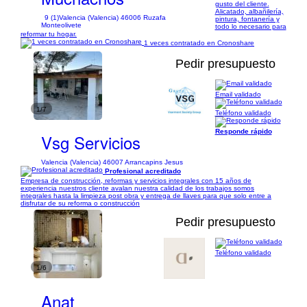
gusto del cliente.
Alicatado, albañilería,
9 (1)
Valencia (Valencia) 46006 Ruzafa
pintura, fontanería y
Monteolivete
todo lo necesario para
reformar tu hogar.
1 veces contratado en Cronoshare
Pedir presupuesto
Email validado
1/7
Teléfono validado
Responde rápido
Vsg Servicios
Valencia (Valencia) 46007 Arrancapins Jesus
Profesional acreditado
Empresa de construcción, reformas y servicios integrales con 15 años de
experiencia nuestros cliente avalan nuestra calidad de los trabajos somos
integrales hasta la limpieza post obra y entrega de llaves para que solo entre a
disfrutar de su reforma o construcción
Pedir presupuesto
Teléfono validado
1/6
Anat