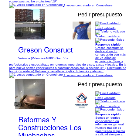
correctamente. Un profesional 10"
1 veces contratado en Cronoshare
Pedir presupuesto
Email validado
1/8
Teléfono validado
Responde rápido
Greson Consruct
Greson construct se
dedica al sector
construcción con más
de 25 años de
Valencia (Valencia) 46005 Gran Vía
experiencia. Somos
profesionales y especialistas en reformas integrales de pisos, casas y locales. En la
obra nueva somos especialistas a construir casas con la sistema icf. ( Encofrado de
hormigón aislado) Hablamos castellano, inglés, holandés y alemán.
1 veces contratado en Cronoshare
Pedir presupuesto
Email validado
1/43
Teléfono validado
Responde rápido
Reformas Y
Somos un equipo
especializado en
Construcciones Los
reformas en general.
Nuestro trabajo es
garantizado respecto
Muchachos
a calidad siempre al