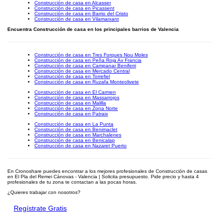
Construcción de casa en Alcasser
Construcción de casa en Picassent
Construcción de casa en Barrio del Cristo
Construcción de casa en Vilamarxant
Encuentra Construcción de casa en los principales barrios de Valencia
Construcción de casa en Tres Forques Nou Moles
Construcción de casa en Peña Roja Av Francia
Construcción de casa en Campanar Beniferri
Construcción de casa en Mercado Central
Construcción de casa en Torrefiel
Construcción de casa en Ruzafa Monteolivete
Construcción de casa en El Carmen
Construcción de casa en Massarrojos
Construcción de casa en Malilla
Construcción de casa en Zona Norte
Construcción de casa en Patraix
Construcción de casa en La Punta
Construcción de casa en Benimaclet
Construcción de casa en Marchalenes
Construcción de casa en Benicalap
Construcción de casa en Nazaret Puerto
En Cronoshare puedes encontrar a los mejores profesionales de Construcción de casas
en El Pla del Remei Cánovas - Valencia | Solicita presupuesto. Pide precio y hasta 4
profesionales de tu zona te contactan a las pocas horas.
¿Quieres trabajar con nosotros?
Regístrate Gratis