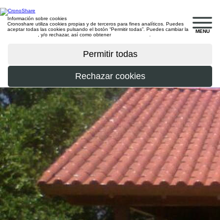
Información sobre cookies
Cronoshare utiliza cookies propias y de terceros para fines analíticos. Puedes
aceptar todas las cookies pulsando el botón “Permitir todas”. Puedes cambiar la
MENU
configuración
, y/o rechazar, así como obtener
más información
.