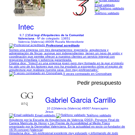
Email validado
1/13
Teléfono validado
Intec
9,7 (2)
Col.legi d'Arquitectes de la Comunitat
Valenciana
- Nº de colegiado: 13651
Valencia (Valencia) 46006 Ruzafa Monteolivete
Profesional acreditado
Somos una empresa con tres departamentos: ingeniería, arquitectura y
administración de fincas, aunque son independientes, tienen un nexo de unión y
coordinación que permite ofrecer a nuestros clientes un servicio integral con
respuesta inmediata y solvencia garantizada.
Cristina dice:
"Intec3 es una empresa joven pero muy formada en la que el interés
ha sido uno de los factores que nos ha ayudado a escogerlos cómo el equipo de
arquitectura que realizara nuestra casa. Son muy profesionales"
5 veces contratado en Cronoshare
Pedir presupuesto
Gabriel Garcia Carrillo
10 (1)
Valencia (Valencia) 46007 Arrancapins
Jesus
Email validado
Teléfono validado
Arquitecto por la Escuela de Arquitectura de Valencia (2003). Proyecto Final de
Carrera Matrícula de Honor y 1er Premio de Accesibilidad al Medio Físico
organizado por la Generalitat Valenciana. En la actualidad es socio co-fundador de
VETA concept (Valencia)
Almudena dice:
"Un profesional excelente muy educado y informando de todo