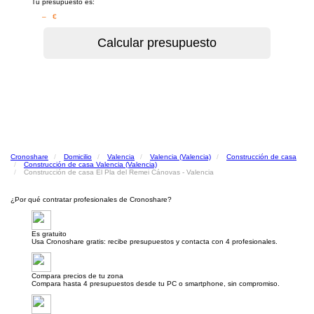
Tu presupuesto es:
– €
Cronoshare
Domicilio
Valencia
Valencia (Valencia)
Construcción de casa
Construcción de casa Valencia (Valencia)
Construcción de casa El Pla del Remei Cánovas - Valencia
¿Por qué contratar profesionales de Cronoshare?
Es gratuito
Usa Cronoshare gratis: recibe presupuestos y contacta con 4 profesionales.
Compara precios de tu zona
Compara hasta 4 presupuestos desde tu PC o smartphone, sin compromiso.