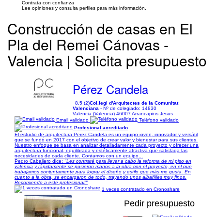
Contrata con confianza
Lee opiniones y consulta perfiles para más información.
Construcción de casas en El
Pla del Remei Cánovas -
Valencia | Solicita presupuesto
Pérez Candela
8,5 (2)
Col.legi d'Arquitectes de la Comunitat
Valenciana
- Nº de colegiado: 14830
Valencia (Valencia) 46007 Arrancapins Jesus
Email validado
Teléfono validado
Profesional acreditado
El estudio de arquitectura Perez Candela es un equipo joven, innovador y versátil
que se fundó en 2017 con el objetivo de crear valor y bienestar para sus clientes.
Nuestro enfoque se basa en analizar detalladamente cada proyecto y ofrecer una
arquitectura funcional, equilibrada y estéticamente atractiva que satisfaga las
necesidades de cada cliente. Contamos con un equipo...
Pedro Caballero dice:
"Les contraté para llevar a cabo la reforma de mi piso en
valencia y rápidamente se pusieron manos a la obra con el proyecto, en el que
trabajamos conjuntamente para lograr el diseño y estilo que más me gusta. En
cuanto a la obra, se encargaron de todo, trayendo unos albañiles muy finos.
Recomiendo a este profesional!"
1 veces contratado en Cronoshare
Pedir presupuesto