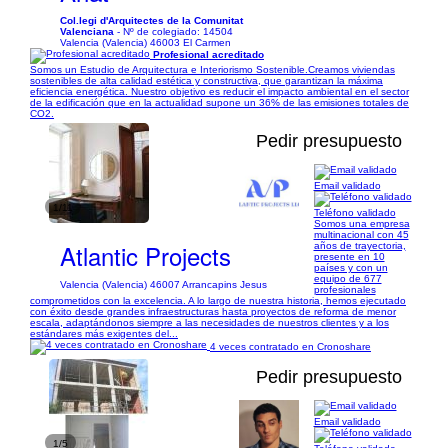
Col.legi d'Arquitectes de la Comunitat
Valenciana
- Nº de colegiado: 14504
Valencia (Valencia) 46003 El Carmen
Profesional acreditado
Somos un Estudio de Arquitectura e Interiorismo Sostenible. ​ Creamos viviendas
sostenibles de alta calidad estética y constructiva, que garantizan la máxima
eficiencia energética. Nuestro objetivo es reducir el impacto ambiental en el sector
de la edificación que en la actualidad supone un 36% de las emisiones totales de
CO2.
Pedir presupuesto
Email validado
1/11
Teléfono validado
Somos una empresa
multinacional con 45
Atlantic Projects
años de trayectoria,
presente en 10
países y con un
equipo de 677
Valencia (Valencia) 46007 Arrancapins Jesus
profesionales
comprometidos con la excelencia. A lo largo de nuestra historia, hemos ejecutado
con éxito desde grandes infraestructuras hasta proyectos de reforma de menor
escala, adaptándonos siempre a las necesidades de nuestros clientes y a los
estándares más exigentes del...
4 veces contratado en Cronoshare
Pedir presupuesto
Email validado
1/5