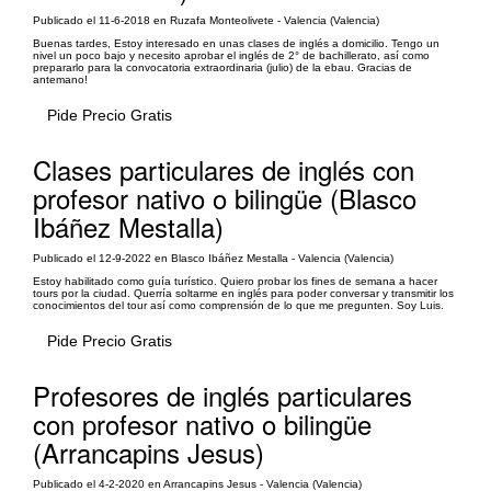
Publicado el 11-6-2018 en Ruzafa Monteolivete - Valencia (Valencia)
Buenas tardes, Estoy interesado en unas clases de inglés a domicilio. Tengo un
nivel un poco bajo y necesito aprobar el inglés de 2° de bachillerato, así como
prepararlo para la convocatoria extraordinaria (julio) de la ebau. Gracias de
antemano!
Pide Precio Gratis
Clases particulares de inglés con
profesor nativo o bilingüe (Blasco
Ibáñez Mestalla)
Publicado el 12-9-2022 en Blasco Ibáñez Mestalla - Valencia (Valencia)
Estoy habilitado como guía turístico. Quiero probar los fines de semana a hacer
tours por la ciudad. Querría soltarme en inglés para poder conversar y transmitir los
conocimientos del tour así como comprensión de lo que me pregunten. Soy Luis.
Pide Precio Gratis
Profesores de inglés particulares
con profesor nativo o bilingüe
(Arrancapins Jesus)
Publicado el 4-2-2020 en Arrancapins Jesus - Valencia (Valencia)