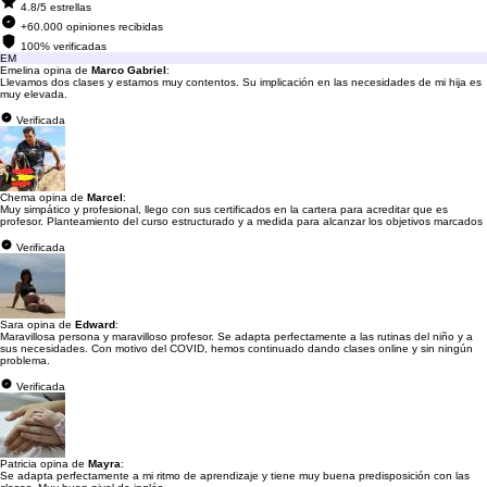
4.8/5 estrellas
+60.000 opiniones recibidas
100% verificadas
EM
Emelina opina de
Marco Gabriel
:
Llevamos dos clases y estamos muy contentos. Su implicación en las necesidades de mi hija es
muy elevada.
Verificada
Chema opina de
Marcel
:
Muy simpático y profesional, llego con sus certificados en la cartera para acreditar que es
profesor. Planteamiento del curso estructurado y a medida para alcanzar los objetivos marcados
Verificada
Sara opina de
Edward
:
Maravillosa persona y maravilloso profesor. Se adapta perfectamente a las rutinas del niño y a
sus necesidades. Con motivo del COVID, hemos continuado dando clases online y sin ningún
problema.
Verificada
Patricia opina de
Mayra
:
Se adapta perfectamente a mi ritmo de aprendizaje y tiene muy buena predisposición con las