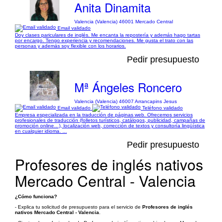
Anita Dinamita
Valencia (Valencia) 46001 Mercado Central
Email validado
Doy clases pariculares de inglés. Me encanta la repostería y además hago tartas
por encargo. Tengo experiencia y recomendaciones. Me gusta el trato con las
personas y además soy flexible con los horarios.
Pedir presupuesto
Mª Ángeles Roncero
Valencia (Valencia) 46007 Arrancapins Jesus
Email validado
Teléfono validado
Empresa especializada en la traducción de páginas web. Ofrecemos servicios
profesionales de traducción (folletos turísticos, catálogos, publicidad, campañas de
promoción online…), localización web, corrección de textos y consultoría lingüística
en cualquier idioma. ...
Pedir presupuesto
Profesores de inglés nativos
Mercado Central - Valencia
¿Cómo funciona?
- Explica tu solicitud de presupuesto para el servicio de
Profesores de inglés
nativos Mercado Central - Valencia
.