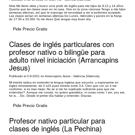
Hola Me llamo silvia y busco un/a profe de inglés para mis hijos de 9-12 y 14 años
Querría que las clases sean en mi casa. Vivo en la zona cánovas Tengo a mis hijos
semanas alternas, así que te expongo mi necesidad a ver si podemos acoplarlo.
Las clases serían en semanas alternas los Lunes, miércoles y jueves en la franja
de 17:30 a 20:30h Ya me dices Qué tengas muy buen día
Pide Precio Gratis
Clases de inglés particulares con
profesor nativo o bilingüe para
adulto nivel iniciación (Arrancapins
Jesus)
Publicado el 2-9-2021 en Arrancapins Jesus - Valencia (Valencia)
Mi interés radica en entender la lengua inglesa que escucho, y expresarme en
ingles mínimamente, de 0 a10 pues mínimo entre 3-4. Creo que con un 4 me
conformo, si es mas mejor. No se si me he explicado suficiente para que me
entiendan?. Aunque me consta, no quiero gramática, ni cosas como: I am, you are,
he is, .. Etc. Desde el primer día hablar y entender. Gracias
Pide Precio Gratis
Profesor nativo particular para
clases de inglés (La Pechina)