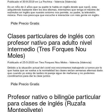
Publicado el 30-9-2019 en La Pechina - Valencia (Valencia)
Es un niño de 2 años que su padre le habla en inglés desde que nació, esta
adquiriendo bastante bien los dos idiomas, intentamos que tenga el máximo de
estímulos en inglés que nuestro entorno nos permite, su padre, la televisión,
música. Pero nos preocupa que escuche e interactúe con más gente en inglés.
Pide Precio Gratis
Clases particulares de inglés con
profesor nativo para adulto nivel
intermedio (Tres Forques Nou
Moles)
Publicado el 25-5-2020 en Tres Forques Nou Moles - Valencia (Valencia)
Debido a la situación actual del covid nos encontramos trabajando a turnos por lo
que hasta que se vuelva a la normalidad las clases serían semanas alternas dado
que cuando yo estoy de tardes mi pareja sigue de mañanas y no podemos
coordinarnos para dar la clase juntos
Pide Precio Gratis
Profesor nativo o bilingüe particular
para clases de inglés (Ruzafa
Monteolivete)