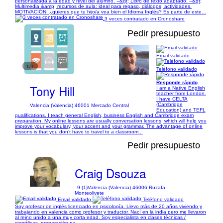
personalizada a la edad y nivel del alumno. --&gt; Libro de texto adaptado. --&gt;
Multimedia &amp; recursos de aula: ideal para repaso, diálogos, actividades.
MOTIVACIÓN: ¿quieres que tu hijo/a vea bien el Idioma Inglés? Es parte de este...
3 veces contratado en Cronoshare
Pedir presupuesto
Email validado
1/7
Teléfono validado
Responde rápido
Tony Hill
I am a Native English
teacher from London.
I have CELTA
(Cambridge
Valencia (Valencia) 46001 Mercado Central
Education) and TEFL
qualifications. I teach general English, business English and Cambridge exam
preparation. My online lessons are usually conversation lessons, which will help you
improve your vocabulary, your accent and your grammar. The advantage of online
lessons is that you don’t have to travel to a classroom...
Pedir presupuesto
Craig Dsouza
9 (1)
Valencia (Valencia) 46006 Ruzafa
Monteolivete
Email validado
Teléfono validado
Soy profesor de inglés licenciado en psicología. Llevo más de 20 años viviendo y
trabajando en valencia como profesor y traductor. Nací en la india pero me llevaron
al reino unido a una muy corta edad. Soy especialista en clases técnicas /
científicas, preparación pa...