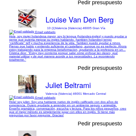
Pedir presupuesto
Louise Van Den Berg
10 (1)
Valencia (Valencia) 46005 Gran Vía
Email validado
Hola, soy mujer holandesa mayor, soy bi lengua (holandes-ingles) y puedo ayudar a
gente que quierria mejorar su ingles hablando. (tambien holandes) tengo
"certificate" tefl y mucha experiencia de la vida. Tambien puedo ayudar a ninos.
Pienso que hablo y entiendo suficiente el castellano, aunque no es perfecto. Ahora
estoy trabajando para la empresa betaformacion, ayudando a la profesora en un...
Cristina dice:
"Estoy muy contenta porque sabe cómo enfocar las clases, qué
material utilizar y de qué manera acorde a tus necesidades. La recomiendo
totalmente."
Pedir presupuesto
Juliet Beltrami
Valencia (Valencia) 46001 Mercado Central
Email validado
Hola! soy juliet. Soy una hablante nativo de inglés calificado con dos años de
experiencia. Quiero ayudarte a aprender en un ambiente seguro y amigable.
Enseño gramática, conversación, escucha y lectura. Para los niños pequeños, creo
que el mejor método es simplemente jugar con ellos en inglés. Si tiene más
preguntas por favor pregunte. Gracias!
Pedir presupuesto