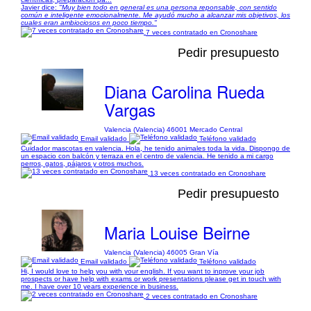
Javier dice:
"Muy bien todo en general es una persona reponsable, con sentido
común e inteligente emocionalmente. Me ayudó mucho a alcanzar mis objetivos, los
cuales eran ambiociosos en poco tiempo."
7 veces contratado en Cronoshare
Pedir presupuesto
Diana Carolina Rueda
Vargas
Valencia (Valencia) 46001 Mercado Central
Email validado
Teléfono validado
Cuidador mascotas en valencia. Hola, he tenido animales toda la vida. Dispongo de
un espacio con balcón y terraza en el centro de valencia. He tenido a mi cargo
perros, gatos, pájaros y otros muchos.
13 veces contratado en Cronoshare
Pedir presupuesto
Maria Louise Beirne
Valencia (Valencia) 46005 Gran Vía
Email validado
Teléfono validado
Hi, I would love to help you with your english. If you want to inprove your job
prospects or have help with exams or work presentations please get in touch with
me. I have over 10 years experience in business.
2 veces contratado en Cronoshare