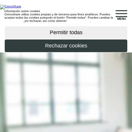
Información sobre cookies
Cronoshare utiliza cookies propias y de terceros para fines analíticos. Puedes
aceptar todas las cookies pulsando el botón “Permitir todas”. Puedes cambiar la
MENU
configuración
, y/o rechazar, así como obtener
más información
.