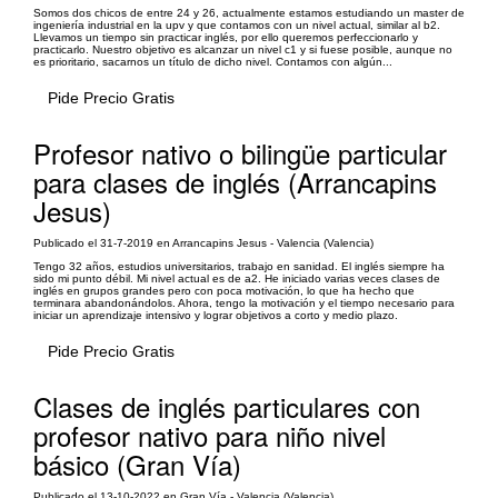
Somos dos chicos de entre 24 y 26, actualmente estamos estudiando un master de
ingeniería industrial en la upv y que contamos con un nivel actual, similar al b2.
Llevamos un tiempo sin practicar inglés, por ello queremos perfeccionarlo y
practicarlo. Nuestro objetivo es alcanzar un nivel c1 y si fuese posible, aunque no
es prioritario, sacarnos un título de dicho nivel. Contamos con algún...
Pide Precio Gratis
Profesor nativo o bilingüe particular
para clases de inglés (Arrancapins
Jesus)
Publicado el 31-7-2019 en Arrancapins Jesus - Valencia (Valencia)
Tengo 32 años, estudios universitarios, trabajo en sanidad. El inglés siempre ha
sido mi punto débil. Mi nivel actual es de a2. He iniciado varias veces clases de
inglés en grupos grandes pero con poca motivación, lo que ha hecho que
terminara abandonándolos. Ahora, tengo la motivación y el tiempo necesario para
iniciar un aprendizaje intensivo y lograr objetivos a corto y medio plazo.
Pide Precio Gratis
Clases de inglés particulares con
profesor nativo para niño nivel
básico (Gran Vía)
Publicado el 13-10-2022 en Gran Vía - Valencia (Valencia)