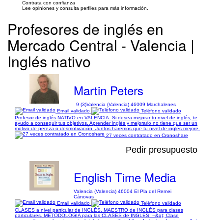
Contrata con confianza
Lee opiniones y consulta perfiles para más información.
Profesores de inglés en
Mercado Central - Valencia |
Inglés nativo
Martin Peters
9 (3)
Valencia (Valencia) 46009 Marchalenes
Email validado
Teléfono validado
Profesor de inglés NATIVO en VALENCIA. Si desea mejorar tu nivel de inglés, te
ayudo a conseguir tus objetivos. Aprender inglés y mejorarlo no tiene que ser un
motivo de pereza o desmotivación. Juntos haremos que tu nivel de inglés mejore.
27 veces contratado en Cronoshare
Pedir presupuesto
English Time Media
Valencia (Valencia) 46004 El Pla del Remei
Cánovas
Email validado
Teléfono validado
CLASES a nivel particular de INGLÉS. MAESTRO de INGLÉS para clases
particulares. METODOLOGÍA para las CLASES de INGLÉS: --&gt; Clase