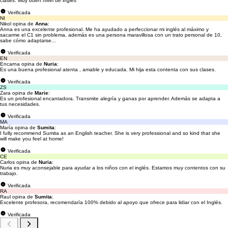
clases. Muy buen nivel de inglés
Verificada
NI
Nikol opina de
Anna
:
Anna es una excelente profesional. Me ha ayudado a perfeccionar mi inglés al máximo y
sacarme el C1 sin problema, además es una persona maravillosa con un trato personal de 10,
sabe cómo adaptarse...
Verificada
EN
Encarna opina de
Nuria
:
Es una buena profesional atenta , amable y educada. Mi hija esta contenta con sus clases.
Verificada
ZS
Zara opina de
Marie
:
Es un profesional encantadora. Transmite alegría y ganas por aprender. Además se adapta a
tus necesidades.
Verificada
MA
María opina de
Sumita
:
I fully recommend Sumita as an English teacher. She is very professional and so kind that she
will make you feel at home!
Verificada
CE
Carlos opina de
Nuria
:
Nuria es muy aconsejable para ayudar a los niños con el inglés. Estamos muy contentos con su
trabajo.
Verificada
RA
Raul opina de
Sumita
:
Excelente profesora, recomendaría 100% debido al apoyo que ofrece para lidiar con el Inglés.
Verificada