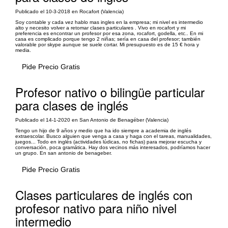
Publicado el 10-3-2018 en Rocafort (Valencia)
Soy contable y cada vez hablo mas ingles en la empresa; mi nivel es intermedio
alto y necesito volver a retomar clases particulares . Vivo en rocafort y mi
preferencia es encontrar un profesor por esa zona, rocafort, godella, etc.. En mi
casa es complicado porque tengo 2 niñas; sería en casa del profesor; también
valorable por skype aunque se suele cortar. Mi presupuesto es de 15 € hora y
media.
Pide Precio Gratis
Profesor nativo o bilingüe particular
para clases de inglés
Publicado el 14-1-2020 en San Antonio de Benagéber (Valencia)
Tengo un hijo de 9 años y medio que ha ido siempre a academia de inglés
extraescolar. Busco alguien que venga a casa y haga con el tareas, manualidades,
juegos... Todo en inglés (actividades lúdicas, no fichas) para mejorar escucha y
conversación, poca gramática. Hay dos vecinos más interesados, podríamos hacer
un grupo. En san antonio de benageber.
Pide Precio Gratis
Clases particulares de inglés con
profesor nativo para niño nivel
intermedio