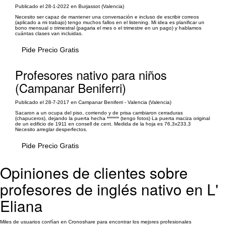
Publicado el 28-1-2022 en Burjassot (Valencia)
Necesito ser capaz de mantener una conversación e incluso de escribir correos
(aplicado a mi trabajo) tengo muchos fallos en el listening. Mi idea es planificar un
bono mensual o trimestral (pagaria el mes o el trimestre en un pago) y hablamos
cuántas clases van incluidas.
Pide Precio Gratis
Profesores nativo para niños
(Campanar Beniferri)
Publicado el 28-7-2017 en Campanar Beniferri - Valencia (Valencia)
Sacaron a un ocupa del piso, corriendo y de prisa cambiaron cerraduras
(chapuceros), dejando la puerta hecha ****** (tengo fotos) La puerta maciza original
de un edificio de 1911 en consell de cent. Medida de la hoja es 76,3x233,3
Necesito arreglar desperfectos.
Pide Precio Gratis
Opiniones de clientes sobre
profesores de inglés nativo en L'
Eliana
Miles de usuarios confían en Cronoshare para encontrar los mejores profesionales