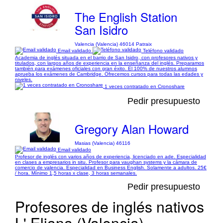
The English Station
San Isidro
Valencia (Valencia) 46014 Patraix
Email validado
Teléfono validado
Academia de inglés situada en el barrio de San Isidro, con profesores nativos y
titulados, con largos años de experiencia en la enseñanza del inglés. Preparamos
también para exámenes oficiales con gran éxito. El 100% de nuestros alumnos
aprueba los exámenes de Cambridge. Ofrecemos cursos para todas las edades y
niveles.
1 veces contratado en Cronoshare
Pedir presupuesto
Gregory Alan Howard
Masias (Valencia) 46116
Email validado
Profesor de inglés con varios años de experiencia, licenciado en ade. Especialidad
en clases a empresarios in situ. Profesor para vaughan systems y la cámara de
comercio de valencia. Especialidad en Business English. Solamente a adultos. 25€
/ hora. Mínimo 1,5 horas x clase, 3 horas semanales.
Pedir presupuesto
Profesores de inglés nativos
L' Eliana (Valencia)