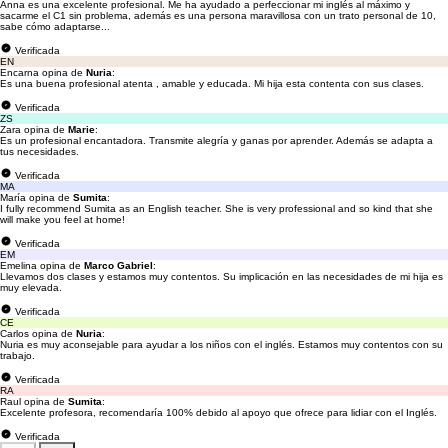
Anna es una excelente profesional. Me ha ayudado a perfeccionar mi inglés al máximo y
sacarme el C1 sin problema, además es una persona maravillosa con un trato personal de 10,
sabe cómo adaptarse...
Verificada
EN
Encarna opina de
Nuria
:
Es una buena profesional atenta , amable y educada. Mi hija esta contenta con sus clases.
Verificada
ZS
Zara opina de
Marie
:
Es un profesional encantadora. Transmite alegría y ganas por aprender. Además se adapta a
tus necesidades.
Verificada
MA
María opina de
Sumita
:
I fully recommend Sumita as an English teacher. She is very professional and so kind that she
will make you feel at home!
Verificada
EM
Emelina opina de
Marco Gabriel
:
Llevamos dos clases y estamos muy contentos. Su implicación en las necesidades de mi hija es
muy elevada.
Verificada
CE
Carlos opina de
Nuria
:
Nuria es muy aconsejable para ayudar a los niños con el inglés. Estamos muy contentos con su
trabajo.
Verificada
RA
Raul opina de
Sumita
:
Excelente profesora, recomendaría 100% debido al apoyo que ofrece para lidiar con el Inglés.
Verificada