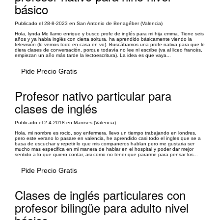
básico
Publicado el 28-8-2023 en San Antonio de Benagéber (Valencia)
Hola, lynda Me llamo enrique y busco profe de inglés para mi hija emma. Tiene seis
años y ya habla inglés con cierta soltura, ha aprendido básicamente viendo la
televisión (lo vemos todo en casa en vo). Buscábamos una profe nativa para que le
diera clases de conversación, porque todavía no lee ni escribe (va al liceo francés,
empiezan un año más tarde la lectoescritura). La idea es que vaya...
Pide Precio Gratis
Profesor nativo particular para
clases de inglés
Publicado el 2-4-2018 en Manises (Valencia)
Hola, mi nombre es rocio, soy enfermera, llevo un tiempo trabajando en londres,
pero este verano lo pasare en valencia, he aprendido casi todo el ingles que se a
basa de escuchar y repetir lo que mis companeros hablan pero me gustaria ser
mucho mas especifica en mi manera de hablar en el hospital y poder dar mejor
sentido a lo que quiero contar, asi como no tener que pararme para pensar los...
Pide Precio Gratis
Clases de inglés particulares con
profesor bilingüe para adulto nivel