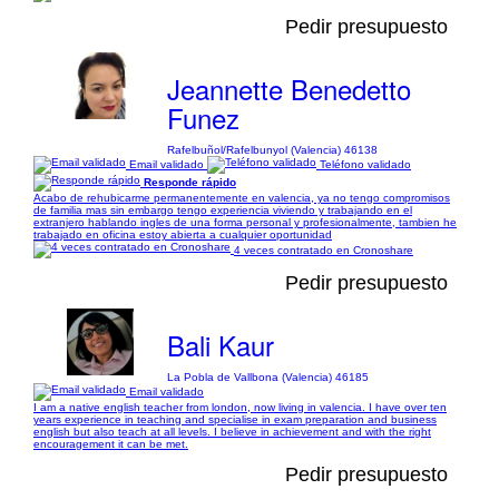
Pedir presupuesto
Jeannette Benedetto
Funez
Rafelbuñol/Rafelbunyol (Valencia) 46138
Email validado
Teléfono validado
Responde rápido
Acabo de rehubicarme permanentemente en valencia, ya no tengo compromisos
de familia mas sin embargo tengo experiencia viviendo y trabajando en el
extranjero hablando ingles de una forma personal y profesionalmente, tambien he
trabajado en oficina estoy abierta a cualquier oportunidad
4 veces contratado en Cronoshare
Pedir presupuesto
Bali Kaur
La Pobla de Vallbona (Valencia) 46185
Email validado
I am a native english teacher from london, now living in valencia. I have over ten
years experience in teaching and specialise in exam preparation and business
english but also teach at all levels. I believe in achievement and with the right
encouragement it can be met.
Pedir presupuesto