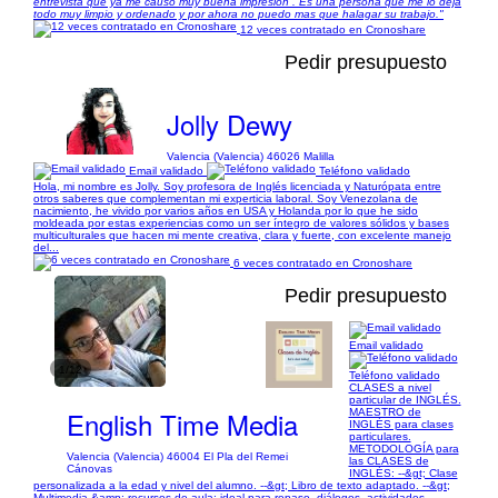
entrevista que ya me causó muy buena impresión . Es una persona que me lo deja
todo muy limpio y ordenado y por ahora no puedo mas que halagar su trabajo."
12 veces contratado en Cronoshare
Pedir presupuesto
Jolly Dewy
Valencia (Valencia) 46026 Malilla
Email validado
Teléfono validado
Hola, mi nombre es Jolly. Soy profesora de Inglés licenciada y Naturópata entre
otros saberes que complementan mi experticia laboral. Soy Venezolana de
nacimiento, he vivido por varios años en USA y Holanda por lo que he sido
moldeada por estas experiencias como un ser íntegro de valores sólidos y bases
multiculturales que hacen mi mente creativa, clara y fuerte, con excelente manejo
del...
6 veces contratado en Cronoshare
Pedir presupuesto
Email validado
1/12
Teléfono validado
CLASES a nivel
particular de INGLÉS.
English Time Media
MAESTRO de
INGLÉS para clases
particulares.
METODOLOGÍA para
Valencia (Valencia) 46004 El Pla del Remei
las CLASES de
Cánovas
INGLÉS: --&gt; Clase
personalizada a la edad y nivel del alumno. --&gt; Libro de texto adaptado. --&gt;
Multimedia &amp; recursos de aula: ideal para repaso, diálogos, actividades.