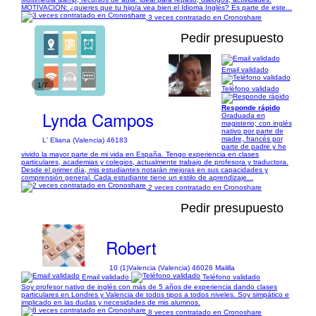
MOTIVACIÓN: ¿quieres que tu hijo/a vea bien el Idioma Inglés? Es parte de este...
3 veces contratado en Cronoshare
Pedir presupuesto
Email validado
1/7
Teléfono validado
Responde rápido
Lynda Campos
Graduada en
magisterio; con inglés
nativo por parte de
madre, francés por
L' Eliana (Valencia) 46183
parte de padre y he
vivido la mayor parte de mi vida en España. Tengo experiencia en clases
particulares, academias y colegios, actualmente trabajo de profesora y traductora.
Desde el primer día, mis estudiantes notarán mejoras en sus capacidades y
comprensión general. Cada estudiante tiene un estilo de aprendizaje...
2 veces contratado en Cronoshare
Pedir presupuesto
Robert
10 (1)
Valencia (Valencia) 46026 Malilla
Email validado
Teléfono validado
Soy profesor nativo de inglés con más de 5 años de experiencia dando clases
particulares en Londres y Valencia de todos tipos a todos niveles. Soy simpático e
implicado en las dudas y necesidades de mis alumnos.
8 veces contratado en Cronoshare