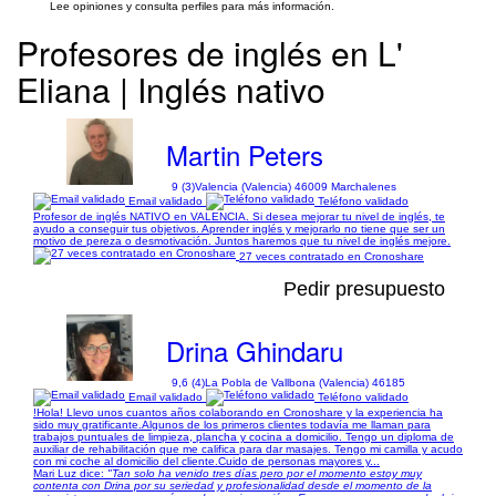
Lee opiniones y consulta perfiles para más información.
Profesores de inglés en L'
Eliana | Inglés nativo
Martin Peters
9 (3)
Valencia (Valencia) 46009 Marchalenes
Email validado
Teléfono validado
Profesor de inglés NATIVO en VALENCIA. Si desea mejorar tu nivel de inglés, te
ayudo a conseguir tus objetivos. Aprender inglés y mejorarlo no tiene que ser un
motivo de pereza o desmotivación. Juntos haremos que tu nivel de inglés mejore.
27 veces contratado en Cronoshare
Pedir presupuesto
Drina Ghindaru
9,6 (4)
La Pobla de Vallbona (Valencia) 46185
Email validado
Teléfono validado
!Hola! Llevo unos cuantos años colaborando en Cronoshare y la experiencia ha
sido muy gratificante.Algunos de los primeros clientes todavía me llaman para
trabajos puntuales de limpieza, plancha y cocina a domicilio. Tengo un diploma de
auxiliar de rehabilitación que me califica para dar masajes. Tengo mi camilla y acudo
con mi coche al domicilio del cliente.Cuido de personas mayores y...
Mari Luz dice:
"Tan solo ha venido tres días pero por el momento estoy muy
contenta con Drina por su seriedad y profesionalidad desde el momento de la