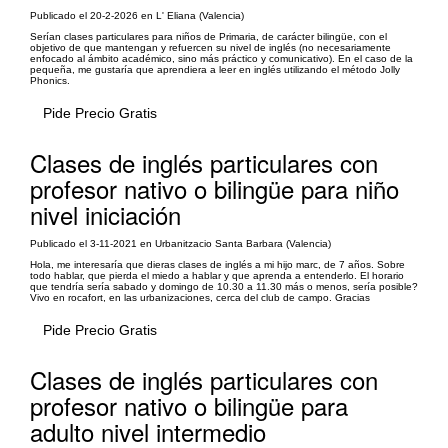
Publicado el 20-2-2026 en L' Eliana (Valencia)
Serían clases particulares para niños de Primaria, de carácter bilingüe, con el
objetivo de que mantengan y refuercen su nivel de inglés (no necesariamente
enfocado al ámbito académico, sino más práctico y comunicativo). En el caso de la
pequeña, me gustaría que aprendiera a leer en inglés utilizando el método Jolly
Phonics.
Pide Precio Gratis
Clases de inglés particulares con
profesor nativo o bilingüe para niño
nivel iniciación
Publicado el 3-11-2021 en Urbanitzacio Santa Barbara (Valencia)
Hola, me interesaría que dieras clases de inglés a mi hijo marc, de 7 años. Sobre
todo hablar, que pierda el miedo a hablar y que aprenda a entenderlo. El horario
que tendría sería sabado y domingo de 10.30 a 11.30 más o menos, sería posible?
Vivo en rocafort, en las urbanizaciones, cerca del club de campo. Gracias
Pide Precio Gratis
Clases de inglés particulares con
profesor nativo o bilingüe para
adulto nivel intermedio