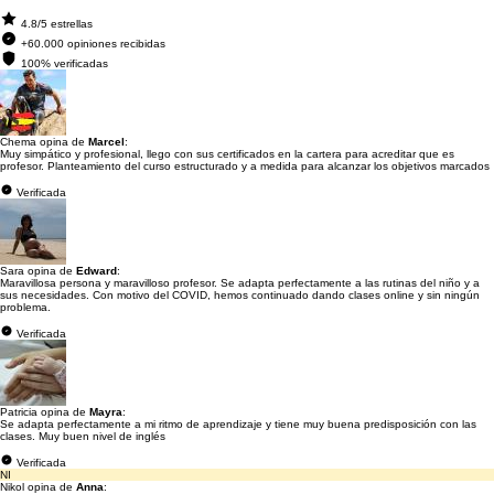
4.8/5 estrellas
+60.000 opiniones recibidas
100% verificadas
Chema opina de
Marcel
:
Muy simpático y profesional, llego con sus certificados en la cartera para acreditar que es
profesor. Planteamiento del curso estructurado y a medida para alcanzar los objetivos marcados
Verificada
Sara opina de
Edward
:
Maravillosa persona y maravilloso profesor. Se adapta perfectamente a las rutinas del niño y a
sus necesidades. Con motivo del COVID, hemos continuado dando clases online y sin ningún
problema.
Verificada
Patricia opina de
Mayra
:
Se adapta perfectamente a mi ritmo de aprendizaje y tiene muy buena predisposición con las
clases. Muy buen nivel de inglés
Verificada
NI
Nikol opina de
Anna
: