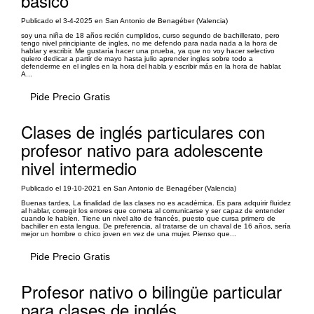
básico
Publicado el 3-4-2025 en San Antonio de Benagéber (Valencia)
soy una niña de 18 años recién cumplidos, curso segundo de bachillerato, pero
tengo nivel principiante de ingles, no me defendo para nada nada a la hora de
hablar y escribir. Me gustaría hacer una prueba, ya que no voy hacer selectivo
quiero dedicar a partir de mayo hasta julio aprender ingles sobre todo a
defenderme en el ingles en la hora del habla y escribir más en la hora de hablar.
A...
Pide Precio Gratis
Clases de inglés particulares con
profesor nativo para adolescente
nivel intermedio
Publicado el 19-10-2021 en San Antonio de Benagéber (Valencia)
Buenas tardes, La finalidad de las clases no es académica. Es para adquirir fluidez
al hablar, corregir los errores que cometa al comunicarse y ser capaz de entender
cuando le hablen. Tiene un nivel alto de francés, puesto que cursa primero de
bachiller en esta lengua. De preferencia, al tratarse de un chaval de 16 años, sería
mejor un hombre o chico joven en vez de una mujer. Pienso que...
Pide Precio Gratis
Profesor nativo o bilingüe particular
para clases de inglés