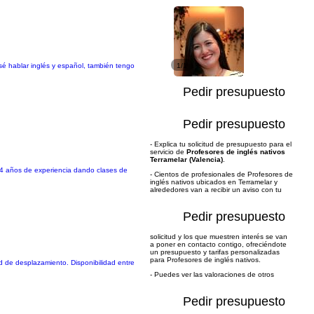
 sé hablar inglés y español, también tengo
1/1
Pedir presupuesto
Pedir presupuesto
- Explica tu solicitud de presupuesto para el
servicio de
Profesores de inglés nativos
Terramelar (Valencia)
.
e 4 años de experiencia dando clases de
- Cientos de profesionales de Profesores de
inglés nativos ubicados en Terramelar y
alrededores van a recibir un aviso con tu
Pedir presupuesto
solicitud y los que muestren interés se van
a poner en contacto contigo, ofreciéndote
un presupuesto y tarifas personalizadas
para Profesores de inglés nativos.
 de desplazamiento. Disponibilidad entre
- Puedes ver las valoraciones de otros
Pedir presupuesto