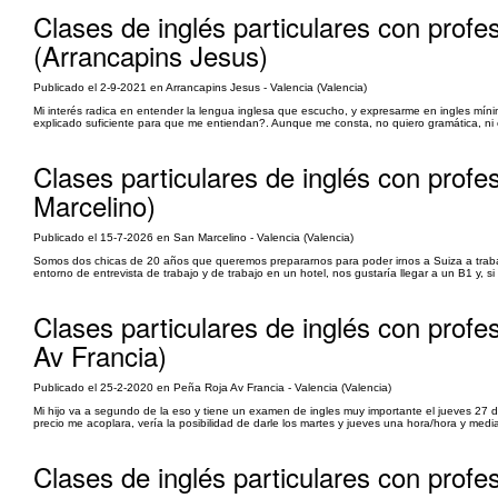
Clases de inglés particulares con profeso
(Arrancapins Jesus)
Publicado el 2-9-2021 en Arrancapins Jesus - Valencia (Valencia)
Mi interés radica en entender la lengua inglesa que escucho, y expresarme en ingles mí
explicado suficiente para que me entiendan?. Aunque me consta, no quiero gramática, ni co
Clases particulares de inglés con profes
Marcelino)
Publicado el 15-7-2026 en San Marcelino - Valencia (Valencia)
Somos dos chicas de 20 años que queremos prepararnos para poder irnos a Suiza a traba
entorno de entrevista de trabajo y de trabajo en un hotel, nos gustaría llegar a un B1 y, 
Clases particulares de inglés con profe
Av Francia)
Publicado el 25-2-2020 en Peña Roja Av Francia - Valencia (Valencia)
Mi hijo va a segundo de la eso y tiene un examen de ingles muy importante el jueves 27 
precio me acoplara, vería la posibilidad de darle los martes y jueves una hora/hora y media
Clases de inglés particulares con profes