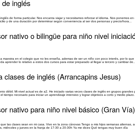
 de inglés
inglés de forma particular. Nos encanta viajar y necesitamos reforzar el idioma. Nos ponemos en
micilio y de una duración por determinar según conveniencia al ser dos personas y precio/hora...
r nativo o bilingüe para niño nivel iniciaci
una maestra en el colegio que no les enseña, ademas de ser un niño con poco interés, por lo que 
a aprender lo relativo a estos dos cursos para estar preparado al llegar a tercero y cambiar de..
ra clases de inglés (Arrancapins Jesus)
unto débil. Mi nivel actual es de a2. He iniciado varias veces clases de inglés en grupos grandes
 tiempo necesario para iniciar un aprendizaje intensivo y lograr objetivos a corto y medio plazo.
or nativo para niño nivel básico (Gran Vía)
ía que las clases sean en mi casa. Vivo en la zona cánovas Tengo a mis hijos semanas alternas, 
es, miércoles y jueves en la franja de 17:30 a 20:30h Ya me dices Qué tengas muy buen día