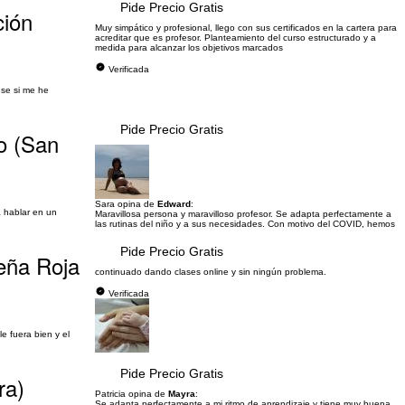
Pide Precio Gratis
ción
Muy simpático y profesional, llego con sus certificados en la cartera para
acreditar que es profesor. Planteamiento del curso estructurado y a
medida para alcanzar los objetivos marcados
Verificada
 se si me he
Pide Precio Gratis
co (San
Sara opina de
Edward
:
 hablar en un
Maravillosa persona y maravilloso profesor. Se adapta perfectamente a
las rutinas del niño y a sus necesidades. Con motivo del COVID, hemos
Pide Precio Gratis
Peña Roja
continuado dando clases online y sin ningún problema.
Verificada
e fuera bien y el
Pide Precio Gratis
ra)
Patricia opina de
Mayra
:
Se adapta perfectamente a mi ritmo de aprendizaje y tiene muy buena