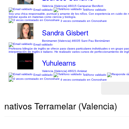
Valencia (Valencia) 46015 Campanar Beniferri
Email validado
Teléfono validado
Soy una chica responsable, puntual y amante de los niños. Con experiencia en cuido de m
brindar ayuda en materias como ciencia y biología.
3 veces contratado en Cronoshare
Sandra Gisbert
Benimamet (Valencia) 46035 Sant Pau Benimámet
Email validado
Profesora bilingüe de inglés se ofrece para clases particulares individuales o en grupo para
interpretación de inglés e italiano. He realizado varios cursos de perfeccionamiento de ing
Yuhulearns
Valencia (Valencia) 46021 Amistat
Email validado
Teléfono validado
4 veces contratado en Cronoshare
nativos Terramelar (Valencia)