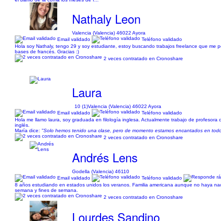
Nathaly Leon
Valencia (Valencia) 46022 Ayora
Email validado
Teléfono validado
Hola soy Nathaly, tengo 29 y soy estudiante, estoy buscando trabajos freelance que me per
bases de francés. Gracias :)
2 veces contratado en Cronoshare
Laura
10 (1)
Valencia (Valencia) 46022 Ayora
Email validado
Teléfono validado
Hola me llamo laura, soy graduada en filología inglesa. Actualmente trabajo de profesora
inglés.
María dice:
"Solo hemos tenido una clase, pero de momento estamos encantados en todo
2 veces contratado en Cronoshare
Andrés Lens
Godella (Valencia) 46110
Email validado
Teléfono validado
8 años estudiando en estados unidos los veranos. Familia americana aunque no haya naci
semana y fines de semana.
2 veces contratado en Cronoshare
Lourdes Sandino