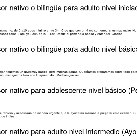
r nativo o bilingüe para adulto nivel inicia
nimamente, de 0 a10 pues mínimo entre 3-4. Creo que con un 4 me conformo, si es mas mejor. No
sas como: I am, you are, he is, .. Etc. Desde el primer día hablar y entender. Gracias
or nativo o bilingüe para adulto nivel bási
jar; tenemos un nivel muy básico, pero muchas ganas. Querríamos prepararnos sobre todo para
si no, manejarnos bien con lo aprendido. ¡Muchas gracias!
sor nativo para adolescente nivel básico (
de febrero y necesitaría de manera urgente que le ayudaran mañana a preparar este examen. Si l
 de inglés.
or nativo para adulto nivel intermedio (Ayo