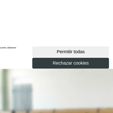
sí como obtener
más