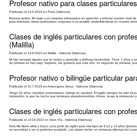
Profesor nativo para clases particulares
Publicado el 14-5-2019 en Foios (Valencia)
Buenas tardes, Mi mujer y yo estamos interesados en aprender y reforzar nuestro nivel de 
para solicitarte clases particulares conjuntas si es posible, preferiblemente en nuestro do
Clases de inglés particulares con profeso
(Malilla)
Publicado el 13-9-2023 en Malilla - Valencia (Valencia)
Mi hijo necesita alguien que le motive a aprender y disfrutar haciéndolo. Tiene 7 años y 
de primaria es muy bajo, bajísimo, me gustaría que este año, en segundo de primaria, pued
Profesor nativo o bilingüe particular pa
Publicado el 31-7-2019 en Arrancapins Jesus - Valencia (Valencia)
Tengo 32 años, estudios universitarios, trabajo en sanidad. El inglés siempre ha sido mi p
motivación, lo que ha hecho que terminara abandonándolos. Ahora, tengo la motivación y el
Clases de inglés particulares con profes
Publicado el 13-10-2022 en Gran Vía - Valencia (Valencia)
Hola Me llamo silvia y busco un/a profe de inglés para mis hijos de 9-12 y 14 años Querr
mi necesidad a ver si podemos acoplarlo. Las clases serían en semanas alternas los Lun