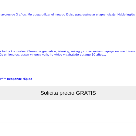
ayores de 3 años. Me gusta utilizar el método lúdico para estimular el aprendizaje. Hablo inglé
 todos los niveles. Clases de gramática, listening, writing y conversación o apoyo escolar. Licenc
lés en londres, austin y nueva york, he vivido y trabajado durante 10 años...
Responde rápido