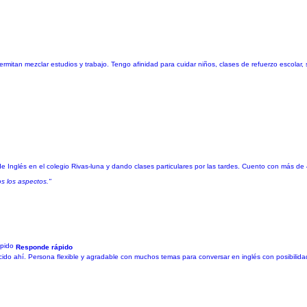
mitan mezclar estudios y trabajo. Tengo afinidad para cuidar niños, clases de refuerzo escolar,
 de Inglés en el colegio Rivas-luna y dando clases particulares por las tardes. Cuento con más d
s los aspectos."
Responde rápido
do ahí. Persona flexible y agradable con muchos temas para conversar en inglés con posibilidad