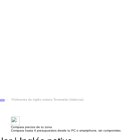
ivos
Profesores de inglés nativos Terramelar (Valencia)
Compara precios de tu zona
Compara hasta 4 presupuestos desde tu PC o smartphone, sin compromiso.