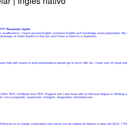
ar | Inglés nativo
Responde rápido
qualifications. I teach general English, business English and Cambridge exam preparation. My o
vantage of online lessons is that you don’t have to travel to a classroom...
r have help with exams or work presentations please get in touch with me. I have over 10 years ex
 a 130hr TEFL Certificate from TEFL England and I also have with an Honours Degree in Working 
. I am a pragmatic, passionate, energetic, imaginative, motivated and...
 Prácticas en el colegio cooperativa caes santa cruz de mislata de febrero a mayo del 2013. ? Prá