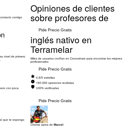
Opiniones de clientes
sobre profesores de
 contacto contigo
Pide Precio Gratis
ón
inglés nativo en
Terramelar
su nivel de primero
Miles de usuarios confían en Cronoshare para encontrar los mejores
.
profesionales
Pide Precio Gratis
4.8/5 estrellas
+60.000 opiniones recibidas
 pero con poca
100% verificadas
Pide Precio Gratis
así que te expongo
Chema opina de
Marcel
: