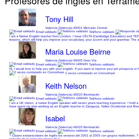
Profesores de inglés en Terramel
Tony Hill
Valencia (Valencia) 46001 Mercado Central
Email validado
Teléfono validado
I am a Native English teacher from London. I have CELTA (Cambridge Education) and TEFL 
lessons, which will help you improve your vocabulary, your accent and your grammar. The ad
Maria Louise Beirne
Valencia (Valencia) 46005 Gran Vía
Email validado
Teléfono validado
Hi, I would love to help you with your english. If you want to inprove your job prospects o
2 veces contratado en Cronoshare
Keith Nelson
Valencia (Valencia) 46020 Benimaclet
Email validado
Teléfono validado
I am a UK citizen, a native English speaker with seven years teaching experience. I hold
have spent my time working as an English teacher in Zaragoza, Valles Occidental and Brasil
Isabel
Valencia (Valencia) 46020 Benimaclet
Email validado
Teléfono validado
? Clases extraescolares de inglés los veranos del 2001 al 2005 con grupos multiniveles. ?
el barrio de la coma los meses de f...