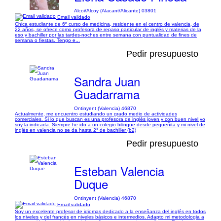
Alcoi/Alcoy (Alacant/Alicante) 03801
Email validado
Chica estudiante de 6º curso de medicina, residente en el centro de valencia, de
22 años, se ofrece como profesora de repaso particular de inglés y materias de la
eso y bachiller por las tardes-noches entre semana con puntualidad de fines de
semana o fiestas. Tengo e...
Pedir presupuesto
Sandra Juan
Guadarrama
Ontinyent (Valencia) 46870
Actualmente, me encuentro estudiando un grado medio de actividades
comerciales. Si lo que buscan es una profesora de inglés joven y con buen nivel yo
soy la indicada. Siempre he ido a un colegio bilingüe desde pequeñita y mi nivel de
inglés en valencia no se da hasta 2° de bachiller (b2)
Pedir presupuesto
Esteban Valencia
Duque
Ontinyent (Valencia) 46870
Email validado
Soy un excelente profesor de idiomas dedicado a la enseñanza del inglés en todos
los niveles y del francés en niveles básicos e intermedios. Adapto mi metodologia a