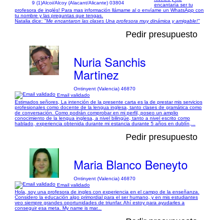
9 (1)
Alcoi/Alcoy (Alacant/Alicante) 03804
encantaría ser tu
profesora de inglés! Para mas información llámame al o envíame un WhatsApp con
tu nombre y las preguntas que tengas.
Natalia dice:
"Me encantaron las clases Una profesora muy dinámica y amigable!"
Pedir presupuesto
Nuria Sanchis
Martinez
Ontinyent (Valencia) 46870
Email validado
Estimados señores, La intención de la presente carta es la de prestar mis servicios
profesionales como docente de la lengua inglesa, tanto clases de gramática como
de conversación. Como podrán comprobar en mi perfil, poseo un amplio
conocimiento de la lengua inglesa, a nivel bilingüe, tanto a nivel escrito como
hablado, experiencia obtenida durante mi estancia durante 5 años en dublín,...
Pedir presupuesto
Maria Blanco Beneyto
Ontinyent (Valencia) 46870
Email validado
Hola, soy una profesora de ingles con experiencia en el campo de la enseñanza.
Considero la educación algo primordial para el ser humano, y en mis estudiantes
veo siempre grandes oportunidades de triunfar. Ahí estoy para ayudarles a
conseguir esa meta. My name is mar...