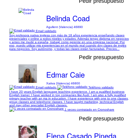
Pedir presupuesto
Belinda Coad
Agullent (Valencia) 46890
Email validado
Soy profesora nativa inglesa con más de 18 años experiencia enseñando clases
presenciales y online a todos niveles y edades. Además tengo diploma en negocios
y antes me mudé a españa, trabajé como gerente en una empresa nacional. Por
eso, puedo utilizar mis experiencias en el mundo real cuando doy clases de inglés
para negocios. Soy autónomo, y todas las clases están facturadas. Precios...
Pedir presupuesto
Edmar Caie
Xativa (Valencia) 46800
Email validado
Teléfono validado
I have 20 years English language teaching experience. I am a qualified business
English trainer. I have worked in top companies like Audi. I am also a fully qualified
primary teacher with an ma in education. I have experience with one to one classes,
group classes and telephone classes. I have taught marketing, technical English
and may other specialist English classes.
1 veces contratado en Cronoshare
Pedir presupuesto
Elena Casado Pineda