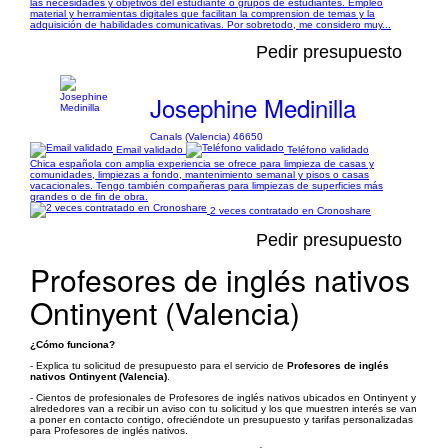
las necesidades y objetivos del estudiante o grupos de estudiantes. Empleo
material y herramientas digitales que facilitan la comprension de temas y la
adquisición de habilidades comunicativas. Por sobretodo, me considero muy...
Pedir presupuesto
Josephine Medinilla
Canals (Valencia) 46650
Email validado
Teléfono validado
Chica española con amplia experiencia se ofrece para limpieza de casas y
comunidades, limpiezas a fondo, mantenimiento semanal y pisos o casas
vacacionales. Tengo también compañeras para limpiezas de superficies más
grandes o de fin de obra.
2 veces contratado en Cronoshare
Pedir presupuesto
Profesores de inglés nativos
Ontinyent (Valencia)
¿Cómo funciona?
- Explica tu solicitud de presupuesto para el servicio de
Profesores de inglés
nativos Ontinyent (Valencia)
.
- Cientos de profesionales de Profesores de inglés nativos ubicados en Ontinyent y
alrededores van a recibir un aviso con tu solicitud y los que muestren interés se van
a poner en contacto contigo, ofreciéndote un presupuesto y tarifas personalizadas
para Profesores de inglés nativos.