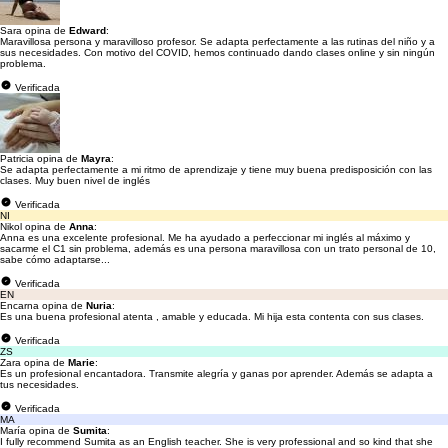
Sara opina de
Edward
:
Maravillosa persona y maravilloso profesor. Se adapta perfectamente a las rutinas del niño y a
sus necesidades. Con motivo del COVID, hemos continuado dando clases online y sin ningún
problema.
Verificada
Patricia opina de
Mayra
:
Se adapta perfectamente a mi ritmo de aprendizaje y tiene muy buena predisposición con las
clases. Muy buen nivel de inglés
Verificada
NI
Nikol opina de
Anna
:
Anna es una excelente profesional. Me ha ayudado a perfeccionar mi inglés al máximo y
sacarme el C1 sin problema, además es una persona maravillosa con un trato personal de 10,
sabe cómo adaptarse...
Verificada
EN
Encarna opina de
Nuria
:
Es una buena profesional atenta , amable y educada. Mi hija esta contenta con sus clases.
Verificada
ZS
Zara opina de
Marie
:
Es un profesional encantadora. Transmite alegría y ganas por aprender. Además se adapta a
tus necesidades.
Verificada
MA
María opina de
Sumita
:
I fully recommend Sumita as an English teacher. She is very professional and so kind that she