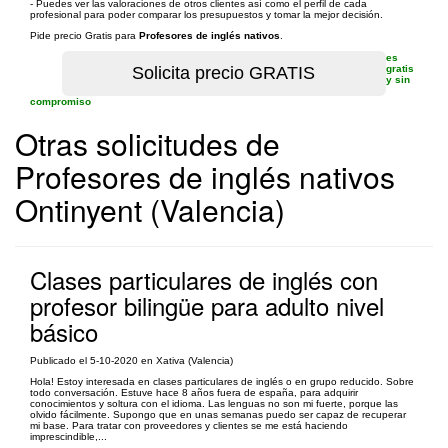
- Puedes ver las valoraciones de otros clientes así como el perfil de cada
profesional para poder comparar los presupuestos y tomar la mejor decisión.
Pide precio Gratis para
Profesores de inglés nativos
.
es
gratis
y sin
compromiso
Otras solicitudes de
Profesores de inglés nativos
Ontinyent (Valencia)
Clases particulares de inglés con
profesor bilingüe para adulto nivel
básico
Publicado el 5-10-2020 en Xativa (Valencia)
Hola! Estoy interesada en clases particulares de inglés o en grupo reducido. Sobre
todo conversación. Estuve hace 8 años fuera de españa, para adquirir
conocimientos y soltura con el idioma. Las lenguas no son mi fuerte, porque las
olvido fácilmente. Supongo que en unas semanas puedo ser capaz de recuperar
mi base. Para tratar con proveedores y clientes se me está haciendo
imprescindible,...