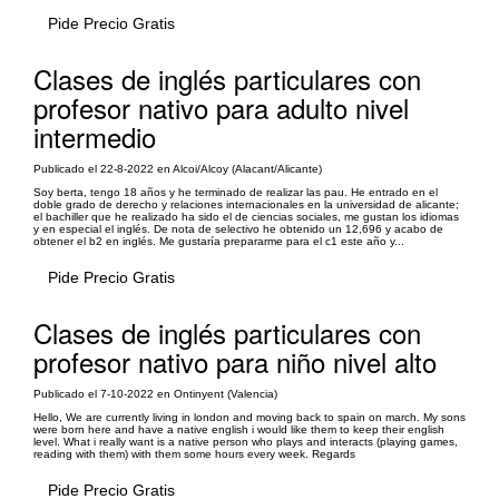
Pide Precio Gratis
Clases de inglés particulares con
profesor nativo para adulto nivel
intermedio
Publicado el 22-8-2022 en Alcoi/Alcoy (Alacant/Alicante)
Soy berta, tengo 18 años y he terminado de realizar las pau. He entrado en el
doble grado de derecho y relaciones internacionales en la universidad de alicante;
el bachiller que he realizado ha sido el de ciencias sociales, me gustan los idiomas
y en especial el inglés. De nota de selectivo he obtenido un 12,696 y acabo de
obtener el b2 en inglés. Me gustaría prepararme para el c1 este año y...
Pide Precio Gratis
Clases de inglés particulares con
profesor nativo para niño nivel alto
Publicado el 7-10-2022 en Ontinyent (Valencia)
Hello, We are currently living in london and moving back to spain on march. My sons
were born here and have a native english i would like them to keep their english
level. What i really want is a native person who plays and interacts (playing games,
reading with them) with them some hours every week. Regards
Pide Precio Gratis