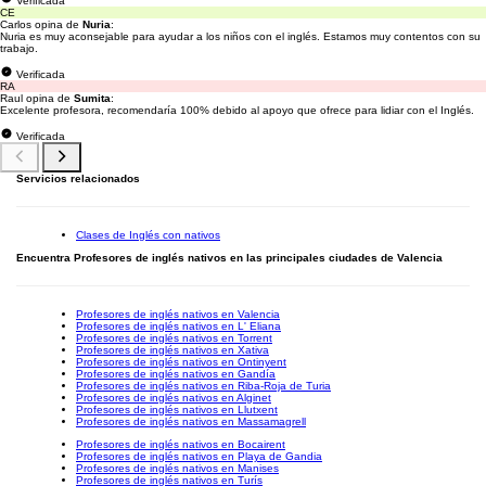
Verificada
CE
Carlos opina de
Nuria
:
Nuria es muy aconsejable para ayudar a los niños con el inglés. Estamos muy contentos con su
trabajo.
Verificada
RA
Raul opina de
Sumita
:
Excelente profesora, recomendaría 100% debido al apoyo que ofrece para lidiar con el Inglés.
Verificada
Servicios relacionados
Clases de Inglés con nativos
Encuentra Profesores de inglés nativos en las principales ciudades de Valencia
Profesores de inglés nativos en Valencia
Profesores de inglés nativos en L' Eliana
Profesores de inglés nativos en Torrent
Profesores de inglés nativos en Xativa
Profesores de inglés nativos en Ontinyent
Profesores de inglés nativos en Gandía
Profesores de inglés nativos en Riba-Roja de Turia
Profesores de inglés nativos en Alginet
Profesores de inglés nativos en Llutxent
Profesores de inglés nativos en Massamagrell
Profesores de inglés nativos en Bocairent
Profesores de inglés nativos en Playa de Gandia
Profesores de inglés nativos en Manises
Profesores de inglés nativos en Turís