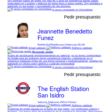
Soy profesor nativo de inglés con más de 5 años de experiencia dando clases
particulares en Londres y Valencia de todos tipos a todos niveles. Soy simpático e
implicado en las dudas y necesidades de mis alumnos.
8 veces contratado en Cronoshare
Pedir presupuesto
Jeannette Benedetto
Funez
Rafelbuñol/Rafelbunyol (Valencia) 46138
Email validado
Teléfono validado
Responde rápido
Acabo de rehubicarme permanentemente en valencia, ya no tengo compromisos
de familia mas sin embargo tengo experiencia viviendo y trabajando en el
extranjero hablando ingles de una forma personal y profesionalmente, tambien he
trabajado en oficina estoy abierta a cualquier oportunidad
4 veces contratado en Cronoshare
Pedir presupuesto
The English Station
San Isidro
Valencia (Valencia) 46014 Patraix
Email validado
Teléfono validado
Academia de inglés situada en el barrio de San Isidro, con profesores nativos y
titulados, con largos años de experiencia en la enseñanza del inglés. Preparamos