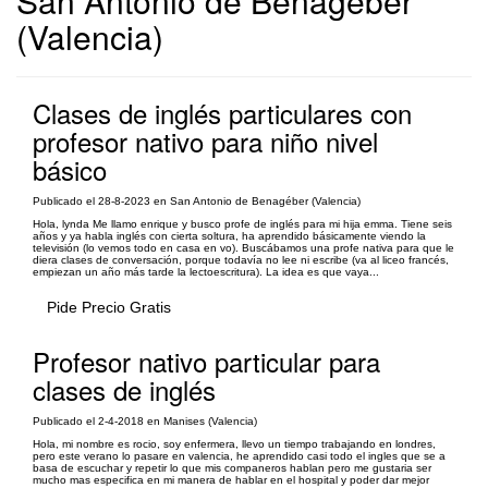
San Antonio de Benagéber
(Valencia)
Clases de inglés particulares con
profesor nativo para niño nivel
básico
Publicado el 28-8-2023 en San Antonio de Benagéber (Valencia)
Hola, lynda Me llamo enrique y busco profe de inglés para mi hija emma. Tiene seis
años y ya habla inglés con cierta soltura, ha aprendido básicamente viendo la
televisión (lo vemos todo en casa en vo). Buscábamos una profe nativa para que le
diera clases de conversación, porque todavía no lee ni escribe (va al liceo francés,
empiezan un año más tarde la lectoescritura). La idea es que vaya...
Pide Precio Gratis
Profesor nativo particular para
clases de inglés
Publicado el 2-4-2018 en Manises (Valencia)
Hola, mi nombre es rocio, soy enfermera, llevo un tiempo trabajando en londres,
pero este verano lo pasare en valencia, he aprendido casi todo el ingles que se a
basa de escuchar y repetir lo que mis companeros hablan pero me gustaria ser
mucho mas especifica en mi manera de hablar en el hospital y poder dar mejor