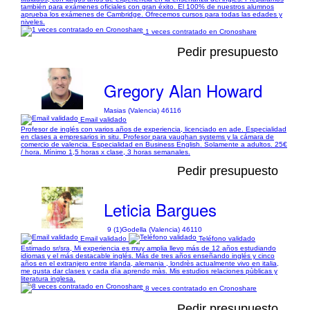
también para exámenes oficiales con gran éxito. El 100% de nuestros alumnos
aprueba los exámenes de Cambridge. Ofrecemos cursos para todas las edades y
niveles.
1 veces contratado en Cronoshare
Pedir presupuesto
Gregory Alan Howard
Masias (Valencia) 46116
Email validado
Profesor de inglés con varios años de experiencia, licenciado en ade. Especialidad
en clases a empresarios in situ. Profesor para vaughan systems y la cámara de
comercio de valencia. Especialidad en Business English. Solamente a adultos. 25€
/ hora. Mínimo 1,5 horas x clase, 3 horas semanales.
Pedir presupuesto
Leticia Bargues
9 (1)
Godella (Valencia) 46110
Email validado
Teléfono validado
Estimado sr/sra, Mi experiencia es muy amplia llevo más de 12 años estudiando
idiomas y el más destacable inglés. Más de tres años enseñando inglés y cinco
años en el extranjero entre irlanda, alemania , londrès actualmente vivo en italia,
me gusta dar clases y cada dìa aprendo màs. Mis estudios relaciones pùblicas y
literatura inglesa.
8 veces contratado en Cronoshare
Pedir presupuesto