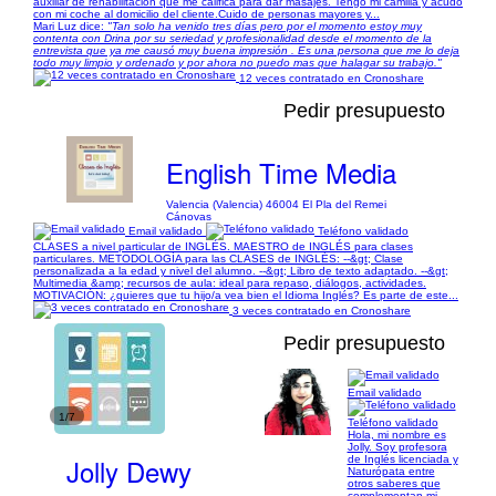
auxiliar de rehabilitación que me califica para dar masajes. Tengo mi camilla y acudo
con mi coche al domicilio del cliente.Cuido de personas mayores y...
Mari Luz dice:
"Tan solo ha venido tres días pero por el momento estoy muy
contenta con Drina por su seriedad y profesionalidad desde el momento de la
entrevista que ya me causó muy buena impresión . Es una persona que me lo deja
todo muy limpio y ordenado y por ahora no puedo mas que halagar su trabajo."
12 veces contratado en Cronoshare
Pedir presupuesto
English Time Media
Valencia (Valencia) 46004 El Pla del Remei
Cánovas
Email validado
Teléfono validado
CLASES a nivel particular de INGLÉS. MAESTRO de INGLÉS para clases
particulares. METODOLOGÍA para las CLASES de INGLÉS: --&gt; Clase
personalizada a la edad y nivel del alumno. --&gt; Libro de texto adaptado. --&gt;
Multimedia &amp; recursos de aula: ideal para repaso, diálogos, actividades.
MOTIVACIÓN: ¿quieres que tu hijo/a vea bien el Idioma Inglés? Es parte de este...
3 veces contratado en Cronoshare
Pedir presupuesto
Email validado
1/7
Teléfono validado
Hola, mi nombre es
Jolly. Soy profesora
Jolly Dewy
de Inglés licenciada y
Naturópata entre
otros saberes que
complementan mi