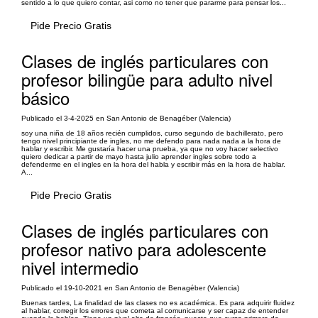
sentido a lo que quiero contar, asi como no tener que pararme para pensar los...
Pide Precio Gratis
Clases de inglés particulares con
profesor bilingüe para adulto nivel
básico
Publicado el 3-4-2025 en San Antonio de Benagéber (Valencia)
soy una niña de 18 años recién cumplidos, curso segundo de bachillerato, pero
tengo nivel principiante de ingles, no me defendo para nada nada a la hora de
hablar y escribir. Me gustaría hacer una prueba, ya que no voy hacer selectivo
quiero dedicar a partir de mayo hasta julio aprender ingles sobre todo a
defenderme en el ingles en la hora del habla y escribir más en la hora de hablar.
A...
Pide Precio Gratis
Clases de inglés particulares con
profesor nativo para adolescente
nivel intermedio
Publicado el 19-10-2021 en San Antonio de Benagéber (Valencia)
Buenas tardes, La finalidad de las clases no es académica. Es para adquirir fluidez
al hablar, corregir los errores que cometa al comunicarse y ser capaz de entender