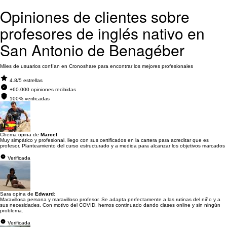
Opiniones de clientes sobre
profesores de inglés nativo en
San Antonio de Benagéber
Miles de usuarios confían en Cronoshare para encontrar los mejores profesionales
4.8/5 estrellas
+60.000 opiniones recibidas
100% verificadas
Chema opina de
Marcel
:
Muy simpático y profesional, llego con sus certificados en la cartera para acreditar que es
profesor. Planteamiento del curso estructurado y a medida para alcanzar los objetivos marcados
Verificada
Sara opina de
Edward
:
Maravillosa persona y maravilloso profesor. Se adapta perfectamente a las rutinas del niño y a
sus necesidades. Con motivo del COVID, hemos continuado dando clases online y sin ningún
problema.
Verificada