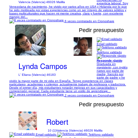
Valencia (Valencia) 46026 Malilla
experticia laboral. Soy
Venezolana de nacimiento, he vivido por varios años en USA y Holanda por lo que
he sido moldeada por estas experiencias como un ser íntegro de valores sólidos y
bases multiculturales que hacen mi mente creativa, clara y fuerte, con excelente
manejo del...
6 veces contratado en Cronoshare
Pedir presupuesto
Email validado
1/12
Teléfono validado
Responde rápido
Lynda Campos
Graduada en
magisterio; con inglés
nativo por parte de
madre, francés por
L' Eliana (Valencia) 46183
parte de padre y he
vivido la mayor parte de mi vida en España. Tengo experiencia en clases
particulares, academias y colegios, actualmente trabajo de profesora y traductora.
Desde el primer día, mis estudiantes notarán mejoras en sus capacidades y
comprensión general. Cada estudiante tiene un estilo de aprendizaje...
2 veces contratado en Cronoshare
Pedir presupuesto
Robert
10 (1)
Valencia (Valencia) 46026 Malilla
Email validado
Teléfono validado