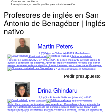
Contrata con confianza
Lee opiniones y consulta perfiles para más información.
Profesores de inglés en San
Antonio de Benagéber | Inglés
nativo
Martin Peters
9 (3)
Valencia (Valencia) 46009 Marchalenes
Email validado
Teléfono validado
Profesor de inglés NATIVO en VALENCIA. Si desea mejorar tu nivel de inglés, te
ayudo a conseguir tus objetivos. Aprender inglés y mejorarlo no tiene que ser un
motivo de pereza o desmotivación. Juntos haremos que tu nivel de inglés mejore.
27 veces contratado en Cronoshare
Pedir presupuesto
Drina Ghindaru
9,6 (4)
La Pobla de Vallbona (Valencia) 46185
Email validado
Teléfono validado
!Hola! Llevo unos cuantos años colaborando en Cronoshare y la experiencia ha
sido muy gratificante.Algunos de los primeros clientes todavía me llaman para
trabajos puntuales de limpieza, plancha y cocina a domicilio. Tengo un diploma de