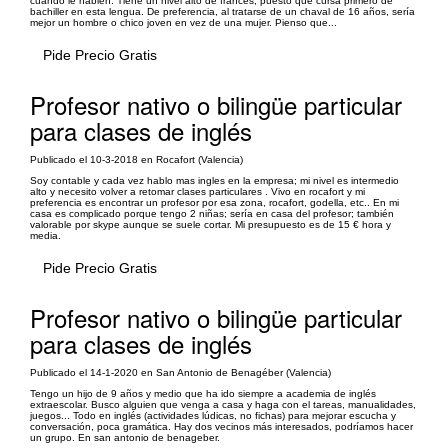
cuando le hablen. Tiene un nivel alto de francés, puesto que cursa primero de
bachiller en esta lengua. De preferencia, al tratarse de un chaval de 16 años, sería
mejor un hombre o chico joven en vez de una mujer. Pienso que...
Pide Precio Gratis
Profesor nativo o bilingüe particular
para clases de inglés
Publicado el 10-3-2018 en Rocafort (Valencia)
Soy contable y cada vez hablo mas ingles en la empresa; mi nivel es intermedio
alto y necesito volver a retomar clases particulares . Vivo en rocafort y mi
preferencia es encontrar un profesor por esa zona, rocafort, godella, etc.. En mi
casa es complicado porque tengo 2 niñas; sería en casa del profesor; también
valorable por skype aunque se suele cortar. Mi presupuesto es de 15 € hora y
media.
Pide Precio Gratis
Profesor nativo o bilingüe particular
para clases de inglés
Publicado el 14-1-2020 en San Antonio de Benagéber (Valencia)
Tengo un hijo de 9 años y medio que ha ido siempre a academia de inglés
extraescolar. Busco alguien que venga a casa y haga con el tareas, manualidades,
juegos... Todo en inglés (actividades lúdicas, no fichas) para mejorar escucha y
conversación, poca gramática. Hay dos vecinos más interesados, podríamos hacer
un grupo. En san antonio de benageber.