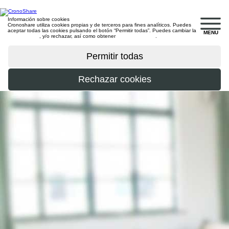
Información sobre cookies
Cronoshare utiliza cookies propias y de terceros para fines analíticos. Puedes
aceptar todas las cookies pulsando el botón “Permitir todas”. Puedes cambiar la
MENU
configuración
, y/o rechazar, así como obtener
más información
.