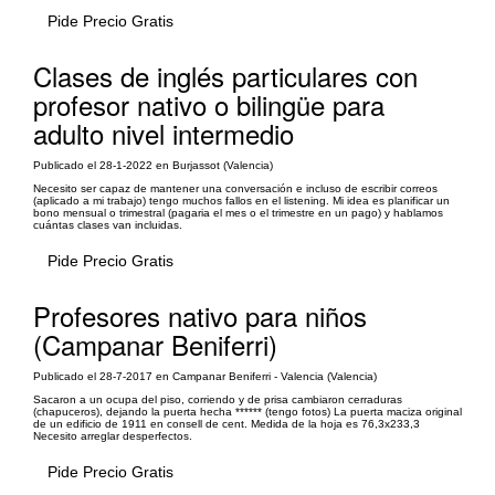
Pide Precio Gratis
Clases de inglés particulares con
profesor nativo o bilingüe para
adulto nivel intermedio
Publicado el 28-1-2022 en Burjassot (Valencia)
Necesito ser capaz de mantener una conversación e incluso de escribir correos
(aplicado a mi trabajo) tengo muchos fallos en el listening. Mi idea es planificar un
bono mensual o trimestral (pagaria el mes o el trimestre en un pago) y hablamos
cuántas clases van incluidas.
Pide Precio Gratis
Profesores nativo para niños
(Campanar Beniferri)
Publicado el 28-7-2017 en Campanar Beniferri - Valencia (Valencia)
Sacaron a un ocupa del piso, corriendo y de prisa cambiaron cerraduras
(chapuceros), dejando la puerta hecha ****** (tengo fotos) La puerta maciza original
de un edificio de 1911 en consell de cent. Medida de la hoja es 76,3x233,3
Necesito arreglar desperfectos.
Pide Precio Gratis