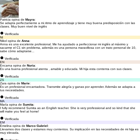
Patricia opina de
Mayra
:
Se adapta perfectamente a mi ritmo de aprendizaje y tiene muy buena predisposición con las
clases. Muy buen nivel de inglés
Verificada
NI
Nikol opina de
Anna
:
Anna es una excelente profesional. Me ha ayudado a perfeccionar mi inglés al máximo y
sacarme el C1 sin problema, además es una persona maravillosa con un trato personal de 10,
sabe cómo adaptarse...
Verificada
EN
Encarna opina de
Nuria
:
Es una buena profesional atenta , amable y educada. Mi hija esta contenta con sus clases.
Verificada
ZS
Zara opina de
Marie
:
Es un profesional encantadora. Transmite alegría y ganas por aprender. Además se adapta a
tus necesidades.
Verificada
MA
María opina de
Sumita
:
I fully recommend Sumita as an English teacher. She is very professional and so kind that she
will make you feel at home!
Verificada
EM
Emelina opina de
Marco Gabriel
:
Llevamos dos clases y estamos muy contentos. Su implicación en las necesidades de mi hija es
muy elevada.