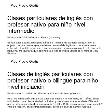
Pide Precio Gratis
Clases particulares de inglés con
profesor nativo para niño nivel
intermedio
Publicado el 20-2-2026 en L' Eliana (Valencia)
Serían clases particulares para niños de Primaria, de carácter bilingüe, con el
objetivo de que mantengan y refuercen su nivel de inglés (no necesariamente
enfocado al ámbito académico, sino más práctico y comunicativo). En el caso de la
pequeña, me gustaría que aprendiera a leer en inglés utilizando el método Jolly
Phonics.
Pide Precio Gratis
Clases de inglés particulares con
profesor nativo o bilingüe para niño
nivel iniciación
Publicado el 3-11-2021 en Urbanitzacio Santa Barbara (Valencia)
Hola, me interesaría que dieras clases de inglés a mi hijo marc, de 7 años. Sobre
todo hablar, que pierda el miedo a hablar y que aprenda a entenderlo. El horario
que tendría sería sabado y domingo de 10.30 a 11.30 más o menos, sería posible?
Vivo en rocafort, en las urbanizaciones, cerca del club de campo. Gracias