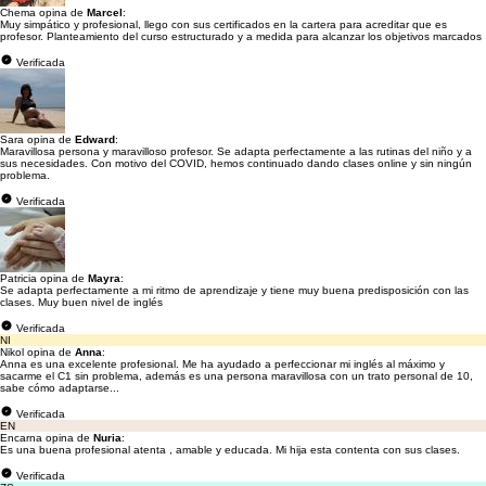
Chema opina de
Marcel
:
Muy simpático y profesional, llego con sus certificados en la cartera para acreditar que es
profesor. Planteamiento del curso estructurado y a medida para alcanzar los objetivos marcados
Verificada
Sara opina de
Edward
:
Maravillosa persona y maravilloso profesor. Se adapta perfectamente a las rutinas del niño y a
sus necesidades. Con motivo del COVID, hemos continuado dando clases online y sin ningún
problema.
Verificada
Patricia opina de
Mayra
:
Se adapta perfectamente a mi ritmo de aprendizaje y tiene muy buena predisposición con las
clases. Muy buen nivel de inglés
Verificada
NI
Nikol opina de
Anna
:
Anna es una excelente profesional. Me ha ayudado a perfeccionar mi inglés al máximo y
sacarme el C1 sin problema, además es una persona maravillosa con un trato personal de 10,
sabe cómo adaptarse...
Verificada
EN
Encarna opina de
Nuria
:
Es una buena profesional atenta , amable y educada. Mi hija esta contenta con sus clases.
Verificada