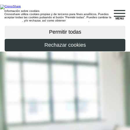
Información sobre cookies
Cronoshare utiliza cookies propias y de terceros para fines analíticos. Puedes
aceptar todas las cookies pulsando el botón “Permitir todas”. Puedes cambiar la
MENU
configuración
, y/o rechazar, así como obtener
más información
.