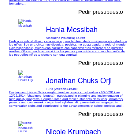
universidad de valencia. Soy Licenciada en derecho “especialidad de empresa”,
formadora...
Pedir presupuesto
Hania Messibah
Alborache (Valencia) 46369
Dedico mi vida al dibujo y a la música, pero también dedico mi tiempo al cuidado de
los niños. Soy una chica muy divertida, positiva, me gusta ayudar a todo el mundo.
Soy responsable, muy buena cocinera con conocimientos médicos y de primeros
auxilios. Ofrezco un buen servicio a los padres y un cuidado con mucho cariño de
los pequeños niños ¡y siempre con una sonrisa!
Pedir presupuesto
Jonathan Chuks Orji
Turís (Valencia) 46389
Employment history Native english teacher, american school way 6/26/2012 —
12/22/2014 {chapinero, bogota} - participated in planning and implementation of
high quality programs. Congratulated and ranked students class work, laboratory
projects and coursework. - organized syllabus, did presentations, engaged in
conversation clubs and contributed to the advancements of school projects and...
Pedir presupuesto
Nicole Krumbach