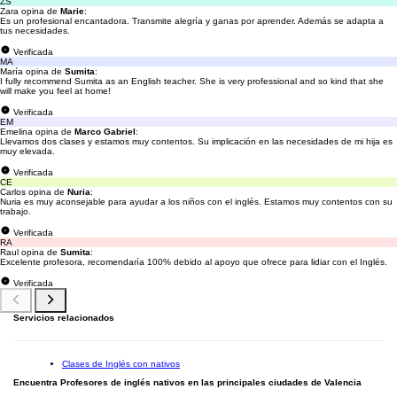
ZS
Zara opina de
Marie
:
Es un profesional encantadora. Transmite alegría y ganas por aprender. Además se adapta a
tus necesidades.
Verificada
MA
María opina de
Sumita
:
I fully recommend Sumita as an English teacher. She is very professional and so kind that she
will make you feel at home!
Verificada
EM
Emelina opina de
Marco Gabriel
:
Llevamos dos clases y estamos muy contentos. Su implicación en las necesidades de mi hija es
muy elevada.
Verificada
CE
Carlos opina de
Nuria
:
Nuria es muy aconsejable para ayudar a los niños con el inglés. Estamos muy contentos con su
trabajo.
Verificada
RA
Raul opina de
Sumita
:
Excelente profesora, recomendaría 100% debido al apoyo que ofrece para lidiar con el Inglés.
Verificada
Servicios relacionados
Clases de Inglés con nativos
Encuentra Profesores de inglés nativos en las principales ciudades de Valencia