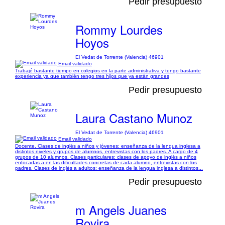
Pedir presupuesto
Rommy Lourdes
Hoyos
El Vedat de Torrente (Valencia) 46901
Email validado
Trabajé bastante tiempo en colegios en la parte administrativa y tengo bastante
experiencia ya que también tengo tres hijos que ya están grandes
Pedir presupuesto
Laura Castano Munoz
El Vedat de Torrente (Valencia) 46901
Email validado
Docente. Clases de inglés a niños y jóvenes: enseñanza de la lengua inglesa a
distintos niveles y grupos de alumnos, entrevistas con los padres. A cargo de 4
grupos de 10 alumnos. Clases particulares: clases de apoyo de inglés a niños
enfocadas a en las dificultades concretas de cada alumno, entrevistas con los
padres. Clases de inglés a adultos: enseñanza de la lengua inglesa a distintos...
Pedir presupuesto
m Angels Juanes
Rovira