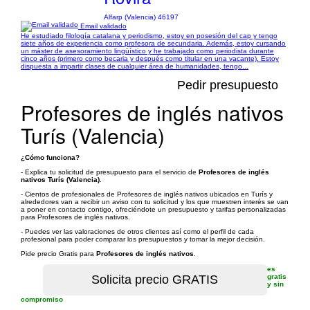
Alfarp (Valencia) 46197
Email validado
He estudiado filología catalana y periodismo, estoy en posesión del cap y tengo
siete años de experiencia como profesora de secundaria. Además, estoy cursando
un máster de asesoramiento lingüístico y he trabajado como periodista durante
cinco años (primero como becaria y después como titular en una vacante). Estoy
dispuesta a impartir clases de cualquier área de humanidades, tengo...
Pedir presupuesto
Profesores de inglés nativos
Turís (Valencia)
¿Cómo funciona?
- Explica tu solicitud de presupuesto para el servicio de
Profesores de inglés
nativos Turís (Valencia)
.
- Cientos de profesionales de Profesores de inglés nativos ubicados en Turís y
alrededores van a recibir un aviso con tu solicitud y los que muestren interés se van
a poner en contacto contigo, ofreciéndote un presupuesto y tarifas personalizadas
para Profesores de inglés nativos.
- Puedes ver las valoraciones de otros clientes así como el perfil de cada
profesional para poder comparar los presupuestos y tomar la mejor decisión.
Pide precio Gratis para
Profesores de inglés nativos
.
es
gratis
y sin
compromiso