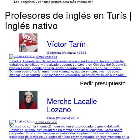
Lee opiniones y consulta perfiles para más información.
Profesores de inglés en Turís |
Inglés nativo
Víctor Tarín
Godelleta (Valencia) 46388
Email validado
Saludos, Durante los últimos siete años he vivido en Estados Unidos donde he
trabajado, estudiado, y practicado deporte. La carrera en Ciencias del Deporte la
hice en Florida, donde participé como nadador de la NCAA y obtuve un beca.
Durante esos años fui entrenador voluntario, trabajé en campamentos como
monitor, de socorrista, y de monitor de residencia. Después me mudé a Indiana...
Pedir presupuesto
Merche Lacalle
Lozano
Chiva (Valencia) 46370
Email validado
De acuerdo con la información que me fue proporcionada respecto del perfil
Solicitado, le comunico mi interés en formar parte de su empresa. Como podrá
comprobar En el curriculum que adjunto estoy ampliando mi formación con el
postgrado de teatro en La educación que estoy realizando en este momento en la