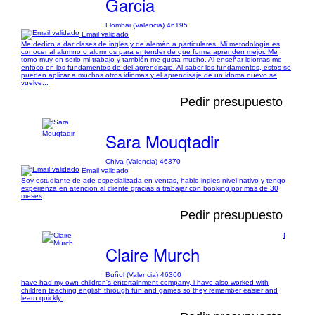
Garcia
Llombai (Valencia) 46195
Email validado
Me dedico a dar clases de inglés y de alemán a particulares. Mi metodología es
conocer al alumno o alumnos para entender de que forma aprenden mejor. Me
tomo muy en serio mi trabajo y también me gusta mucho. Al enseñar idiomas me
enfoco en los fundamentos de del aprendisaje. Al saber los fundamentos, estos se
pueden aplicar a muchos otros idiomas y el aprendisaje de un idoma nuevo se
vuelve...
Pedir presupuesto
Sara Mouqtadir
Chiva (Valencia) 46370
Email validado
Soy estudiante de ade especializada en ventas, hablo ingles nivel nativo y tengo
experienza en atencion al cliente gracias a trabajar con booking por mas de 30
meses
Pedir presupuesto
I
Claire Murch
Buñol (Valencia) 46360
have had my own children's entertainment company, i have also worked with
children teaching english through fun and games so they remember easier and
learn quickly.