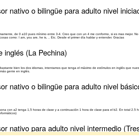
r nativo o bilingüe para adulto nivel inicia
nimamente, de 0 a10 pues mínimo entre 3-4. Creo que con un 4 me conformo, si es mas mejor. No
sas como: I am, you are, he is, .. Etc. Desde el primer día hablar y entender. Gracias
e inglés (La Pechina)
 bastante bien los dos idiomas, intentamos que tenga el máximo de estímulos en inglés que nues
 más gente en inglés.
or nativo o bilingüe para adulto nivel básic
sona con a2 tenga 1,5 horas de clase y a continuación 1 hora de clase para el b2. En total 2.5 
nformáticos)
or nativo para adulto nivel intermedio (Tre