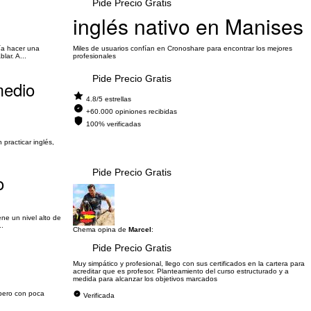
Pide Precio Gratis
inglés nativo en Manises
ría hacer una
Miles de usuarios confían en Cronoshare para encontrar los mejores
lar. A...
profesionales
Pide Precio Gratis
medio
4.8/5 estrellas
+60.000 opiniones recibidas
100% verificadas
practicar inglés,
Pide Precio Gratis
o
ene un nivel alto de
..
Chema opina de
Marcel
:
Pide Precio Gratis
Muy simpático y profesional, llego con sus certificados en la cartera para
acreditar que es profesor. Planteamiento del curso estructurado y a
medida para alcanzar los objetivos marcados
 pero con poca
Verificada