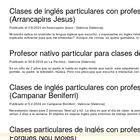
Clases de inglés particulares con profeso
(Arrancapins Jesus)
Publicado el 2-9-2021 en Arrancapins Jesus - Valencia (Valencia)
Mi interés radica en entender la lengua inglesa que escucho, y expresarme en ingles mí
explicado suficiente para que me entiendan?. Aunque me consta, no quiero gramática, ni co
Profesor nativo particular para clases d
Publicado el 30-9-2019 en La Pechina - Valencia (Valencia)
Es un niño de 2 años que su padre le habla en inglés desde que nació, esta adquiriendo
permite, su padre, la televisión, música. Pero nos preocupa que escuche e interactúe con
Clases de inglés particulares con profes
(Campanar Beniferri)
Publicado el 5-2-2024 en Campanar Beniferri - Valencia (Valencia)
Necesitamos clases para 2 personas. Nivel a2 y b2. La idea es que el día de clase, la per
serían 2 días a la semana. El objetivo es mejorar ingles para entornos de trabajo (somos i
Clases particulares de inglés con profes
Forques Nou Moles)