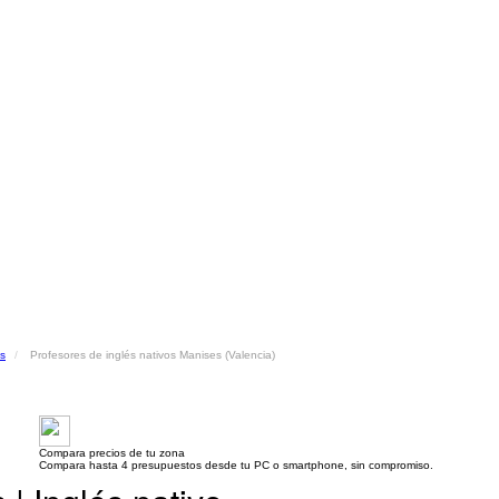
os
Profesores de inglés nativos Manises (Valencia)
Compara precios de tu zona
Compara hasta 4 presupuestos desde tu PC o smartphone, sin compromiso.