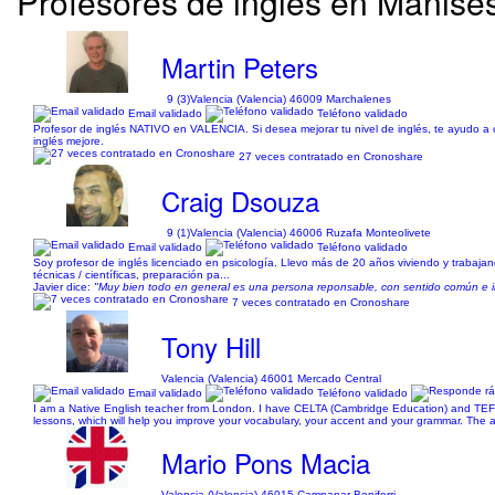
Profesores de inglés en Manises 
Martin Peters
9 (3)
Valencia (Valencia) 46009 Marchalenes
Email validado
Teléfono validado
Profesor de inglés NATIVO en VALENCIA. Si desea mejorar tu nivel de inglés, te ayudo a c
inglés mejore.
27 veces contratado en Cronoshare
Craig Dsouza
9 (1)
Valencia (Valencia) 46006 Ruzafa Monteolivete
Email validado
Teléfono validado
Soy profesor de inglés licenciado en psicología. Llevo más de 20 años viviendo y trabajan
técnicas / científicas, preparación pa...
Javier dice:
"Muy bien todo en general es una persona reponsable, con sentido común e i
7 veces contratado en Cronoshare
Tony Hill
Valencia (Valencia) 46001 Mercado Central
Email validado
Teléfono validado
I am a Native English teacher from London. I have CELTA (Cambridge Education) and TEFL 
lessons, which will help you improve your vocabulary, your accent and your grammar. The ad
Mario Pons Macia
Valencia (Valencia) 46015 Campanar Beniferri