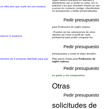
inglés nativos ubicados en Manises y
alrededores van a recibir un aviso con tu
solicitud y los que muestren interés se van
 con ellos sino que suele ser una semana
a poner en contacto contigo, ofreciéndote
un presupuesto y tarifas personalizadas
Pedir presupuesto
para Profesores de inglés nativos.
- Puedes ver las valoraciones de otros
clientes así como el perfil de cada
perience in business.
profesional para poder comparar los
Pedir presupuesto
presupuestos y tomar la mejor decisión.
o intensivo de 4 semanas diseñado para que
Pide precio Gratis para
Profesores de
inglés nativos
.
Pedir presupuesto
es gratis y sin compromiso
Otras
Pedir presupuesto
solicitudes de