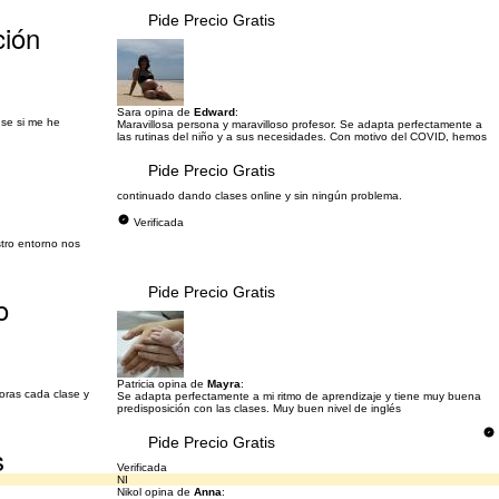
Pide Precio Gratis
ción
Sara opina de
Edward
:
 se si me he
Maravillosa persona y maravilloso profesor. Se adapta perfectamente a
las rutinas del niño y a sus necesidades. Con motivo del COVID, hemos
Pide Precio Gratis
continuado dando clases online y sin ningún problema.
Verificada
tro entorno nos
Pide Precio Gratis
o
Patricia opina de
Mayra
:
horas cada clase y
Se adapta perfectamente a mi ritmo de aprendizaje y tiene muy buena
predisposición con las clases. Muy buen nivel de inglés
Pide Precio Gratis
s
Verificada
NI
Nikol opina de
Anna
: