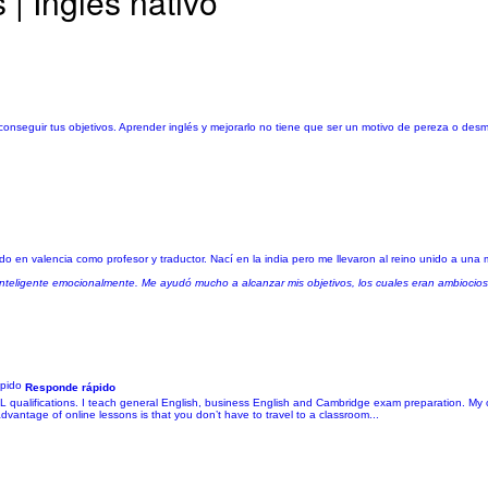
| Inglés nativo
onseguir tus objetivos. Aprender inglés y mejorarlo no tiene que ser un motivo de pereza o desm
do en valencia como profesor y traductor. Nací en la india pero me llevaron al reino unido a una
nteligente emocionalmente. Me ayudó mucho a alcanzar mis objetivos, los cuales eran ambiocio
Responde rápido
qualifications. I teach general English, business English and Cambridge exam preparation. My o
vantage of online lessons is that you don’t have to travel to a classroom...