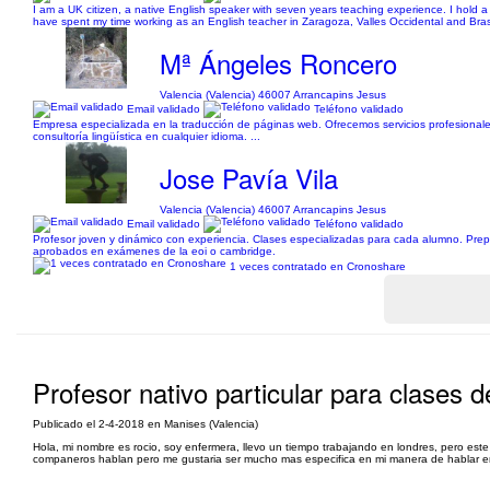
I am a UK citizen, a native English speaker with seven years teaching experience. I hold
have spent my time working as an English teacher in Zaragoza, Valles Occidental and Brasil
Mª Ángeles Roncero
Valencia (Valencia) 46007 Arrancapins Jesus
Email validado
Teléfono validado
Empresa especializada en la traducción de páginas web. Ofrecemos servicios profesionales 
consultoría lingüística en cualquier idioma. ...
Jose Pavía Vila
Valencia (Valencia) 46007 Arrancapins Jesus
Email validado
Teléfono validado
Profesor joven y dinámico con experiencia. Clases especializadas para cada alumno. Prep
aprobados en exámenes de la eoi o cambridge.
1 veces contratado en Cronoshare
Profesor nativo particular para clases d
Publicado el 2-4-2018 en Manises (Valencia)
Hola, mi nombre es rocio, soy enfermera, llevo un tiempo trabajando en londres, pero este
companeros hablan pero me gustaria ser mucho mas especifica en mi manera de hablar en e