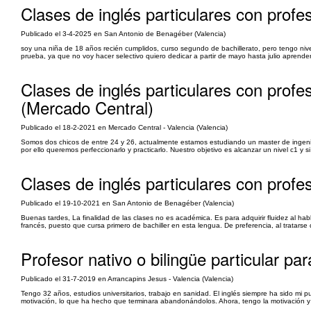
Clases de inglés particulares con profes
Publicado el 3-4-2025 en San Antonio de Benagéber (Valencia)
soy una niña de 18 años recién cumplidos, curso segundo de bachillerato, pero tengo nive
prueba, ya que no voy hacer selectivo quiero dedicar a partir de mayo hasta julio aprender 
Clases de inglés particulares con profes
(Mercado Central)
Publicado el 18-2-2021 en Mercado Central - Valencia (Valencia)
Somos dos chicos de entre 24 y 26, actualmente estamos estudiando un master de ingeniería
por ello queremos perfeccionarlo y practicarlo. Nuestro objetivo es alcanzar un nivel c1 y s
Clases de inglés particulares con profe
Publicado el 19-10-2021 en San Antonio de Benagéber (Valencia)
Buenas tardes, La finalidad de las clases no es académica. Es para adquirir fluidez al hab
francés, puesto que cursa primero de bachiller en esta lengua. De preferencia, al tratars
Profesor nativo o bilingüe particular pa
Publicado el 31-7-2019 en Arrancapins Jesus - Valencia (Valencia)
Tengo 32 años, estudios universitarios, trabajo en sanidad. El inglés siempre ha sido mi p
motivación, lo que ha hecho que terminara abandonándolos. Ahora, tengo la motivación y el