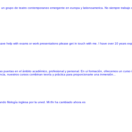
iel, un grupo de teatro contemporaneo emergente en europa y lationoamerica. No siempre trabajo
r have help with exams or work presentations please get in touch with me. I have over 10 years ex
as puertas en el ámbito académico, profesional y personal. En ui formación, ofrecemos un curs
ncia, nuestros cursos combinan teoría y práctica para proporcionarte una inmersión...
ndo filología inglesa por la uned. Mi tfn ha cambiado ahora es