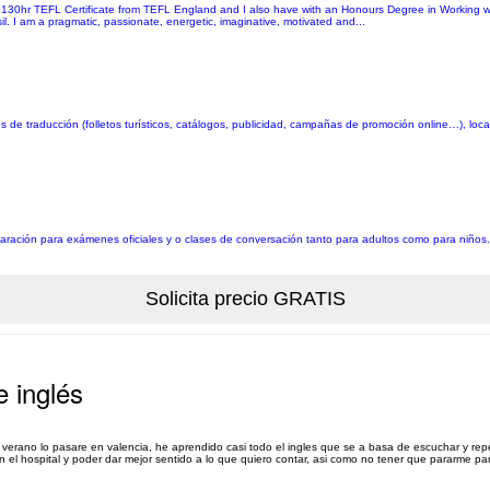
 a 130hr TEFL Certificate from TEFL England and I also have with an Honours Degree in Working 
. I am a pragmatic, passionate, energetic, imaginative, motivated and...
de traducción (folletos turísticos, catálogos, publicidad, campañas de promoción online…), local
aración para exámenes oficiales y o clases de conversación tanto para adultos como para niños
e inglés
 verano lo pasare en valencia, he aprendido casi todo el ingles que se a basa de escuchar y repe
l hospital y poder dar mejor sentido a lo que quiero contar, asi como no tener que pararme par