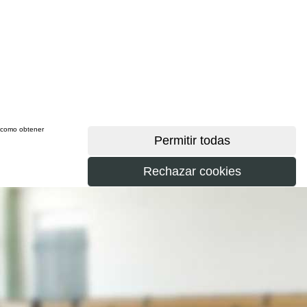
sí como obtener
más