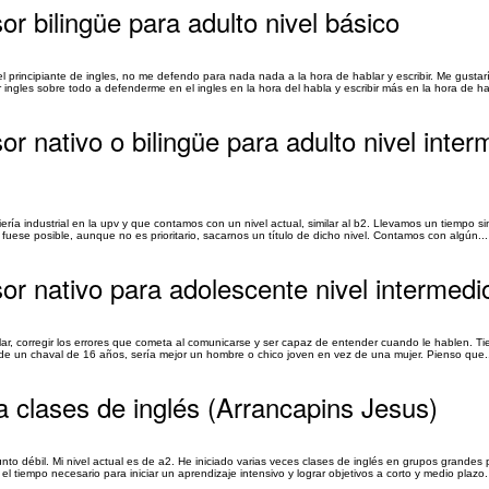
or bilingüe para adulto nivel básico
l principiante de ingles, no me defendo para nada nada a la hora de hablar y escribir. Me gusta
ingles sobre todo a defenderme en el ingles en la hora del habla y escribir más en la hora de hab
or nativo o bilingüe para adulto nivel inter
 industrial en la upv y que contamos con un nivel actual, similar al b2. Llevamos un tiempo sin 
i fuese posible, aunque no es prioritario, sacarnos un título de dicho nivel. Contamos con algún...
sor nativo para adolescente nivel intermedi
lar, corregir los errores que cometa al comunicarse y ser capaz de entender cuando le hablen. Ti
e de un chaval de 16 años, sería mejor un hombre o chico joven en vez de una mujer. Pienso que.
ra clases de inglés (Arrancapins Jesus)
unto débil. Mi nivel actual es de a2. He iniciado varias veces clases de inglés en grupos grandes
 tiempo necesario para iniciar un aprendizaje intensivo y lograr objetivos a corto y medio plazo.