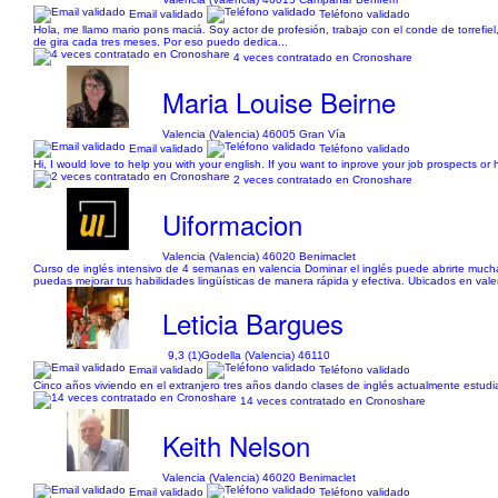
Email validado
Teléfono validado
Hola, me llamo mario pons maciá. Soy actor de profesión, trabajo con el conde de torref
de gira cada tres meses. Por eso puedo dedica...
4 veces contratado en Cronoshare
Maria Louise Beirne
Valencia (Valencia) 46005 Gran Vía
Email validado
Teléfono validado
Hi, I would love to help you with your english. If you want to inprove your job prospects o
2 veces contratado en Cronoshare
Uiformacion
Valencia (Valencia) 46020 Benimaclet
Curso de inglés intensivo de 4 semanas en valencia Dominar el inglés puede abrirte much
puedas mejorar tus habilidades lingüísticas de manera rápida y efectiva. Ubicados en vale
Leticia Bargues
9,3 (1)
Godella (Valencia) 46110
Email validado
Teléfono validado
Cinco años viviendo en el extranjero tres años dando clases de inglés actualmente estudia
14 veces contratado en Cronoshare
Keith Nelson
Valencia (Valencia) 46020 Benimaclet
Email validado
Teléfono validado