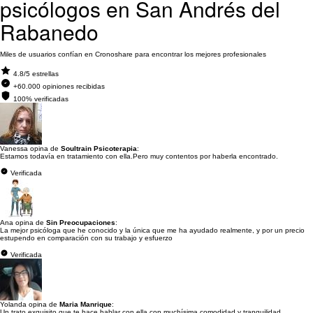
psicólogos en San Andrés del
Rabanedo
Miles de usuarios confían en Cronoshare para encontrar los mejores profesionales
4.8/5 estrellas
+60.000 opiniones recibidas
100% verificadas
Vanessa opina de
Soultrain Psicoterapia
:
Estamos todavía en tratamiento con ella.Pero muy contentos por haberla encontrado.
Verificada
Ana opina de
Sin Preocupaciones
:
La mejor psicóloga que he conocido y la única que me ha ayudado realmente, y por un precio
estupendo en comparación con su trabajo y esfuerzo
Verificada
Yolanda opina de
Maria Manrique
:
Un trato exquisito que te hace hablar con ella con muchísima comodidad y tranquilidad.