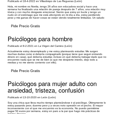
Publicado el 18-4-2022 en Villaobispo de Las Regueras (León)
Hola, mi nombre es Noelia, tengo 26 años son educadora social y hace una
semana ha finalizado una relación de pareja después de 7 años, una relación muy
tóxica y con mucho desgaste emocional. Siento que estoy en bucle y tengo un
nudo en el estómago que me está afectando en mi día a día, estoy perdiendo
peso y mis ganas de hacer cosas se están viendo totalmente limitadas. Un saludo
Pide Precio Gratis
Psicólogos para hombre
Publicado el 8-2-2021 en La Virgen del Camino (León)
Actualmente estoy desempleado y me estoy planteando estudiar. Me surgen
muchas dudas como si debería compaginarlo (porque tiene que seguir entrando
dinero en casa), qué debería estudiar, incluso en qué debería trabajar dado que no
encuentro nada que se me de bien (o que me despierte interés, dejo todo a
medias y no me siento contento con ello).
Pide Precio Gratis
Psicólogos para mujer adulto con
ansiedad, tristeza, confusión
Publicado el 13-10-2020 en León (León)
Soy una chica que lleva mucho tiempo planteándose ir al psicólogo. Últimamente lo
estoy pasando peor, duermo peor y a veces noto opresión en el pecho. El mayor
inconveniente con el que me encuentro es la economía. No puedo permitirme
pagar 50 euros por semana, estoy en paro a la par que hago mis prácticas de
máster. Gracias.