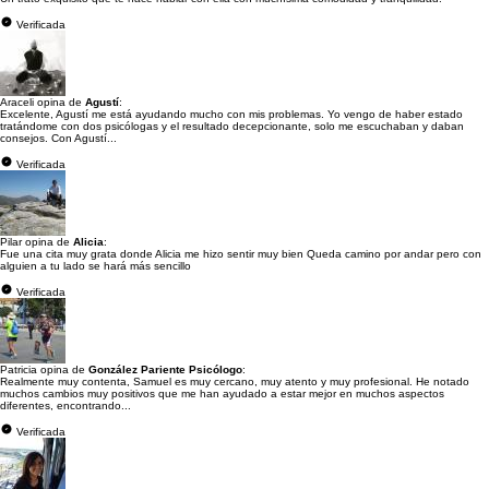
Verificada
Araceli opina de
Agustí
:
Excelente, Agustí me está ayudando mucho con mis problemas. Yo vengo de haber estado
tratándome con dos psicólogas y el resultado decepcionante, solo me escuchaban y daban
consejos. Con Agustí...
Verificada
Pilar opina de
Alicia
:
Fue una cita muy grata donde Alicia me hizo sentir muy bien Queda camino por andar pero con
alguien a tu lado se hará más sencillo
Verificada
Patricia opina de
González Pariente Psicólogo
:
Realmente muy contenta, Samuel es muy cercano, muy atento y muy profesional. He notado
muchos cambios muy positivos que me han ayudado a estar mejor en muchos aspectos
diferentes, encontrando...
Verificada