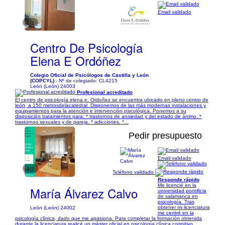
Email validado
1/2
Centro De Psicología
Elena E Ordóñez
Colegio Oficial de Psicólogos de Castilla y León
(COPCYL)
- Nº de colegiado: CL4215
León (León) 24003
Profesional acreditado
El centro de psicología elena e. Ordoñez se encuentra ubicado en pleno centro de
león, a 150 metrosdelacatedral. Disponemos de las más modernas instalaciones y
equipamientos para la atención e intervención psicológica. Ponemos a su
disposición tratamientos para: * trastornos de ansiedad y del estado de ánimo. *
trastornos sexuales y de pareja. * adicciones. *...
Pedir presupuesto
Email validado
1/2
Teléfono validado
Responde rápido
Me licencié en la
María Álvarez Calvo
universidad pontificia
de salamanca en
psicología. Tras
obtener mi licenciatura
León (León) 24002
me centré en la
psicología clínica, dado que me apasiona. Para completar la formación obtenida
durante la licenciatura realicé un máster oficial en psicología clínica cognitivo