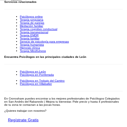
Servicios relacionados
Psicólogos online
Terapia junguiana
Terapia de parejas
Mediación familiar
Terapia cognitivo conductual
Terapia transpersonal
Terapia EMDR
Terapia familiar
Servicio de psicología para empresas
Terapia humanista
Hipnosis clínica
Terapia Mindfulness
Encuentra Psicólogos en las principales ciudades de León
Psicólogos en León
Psicólogos en Ponferrada
Psicólogos en Trobajo del Camino
Psicólogos en Villabalter
En Cronoshare puedes encontrar a los mejores profesionales de Psicólogos Colegiados
en San Andrés del Rabanedo | Mejora tu bienestar. Pide precio y hasta 4 profesionales
de tu zona te contactan a las pocas horas.
¿Quieres trabajar con nosotros?
Regístrate Gratis