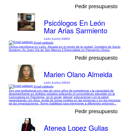
Pedir presupuesto
Psicólogos En León
Mar Arias Sarmiento
León (León) 24001
Email validado
Clínica psicológica en León. Situada en el centro de la ciudad, Complejo de Santo
Domingo. Av. Gran Vía de San Marcos 3 Especialista en Psicología Clínica
Pedir presupuesto
Marien Olano Almeida
León (León) 24010
Email validado
Soy una profesional con más de cinco años de experiencia y la capacidad de
desempeñarme en ámbitos variados aplicando el conocimiento adquirido en la
Licenciatura en Psicología, en lo social, laboral, educacional y en la salud,
garantizando con ética, incidir de forma positiva en las personas o en los procesos
de las organizaciones. Tengo habilidad para integrarme a diferentes entornos...
Pedir presupuesto
Atenea Lopez Gulias