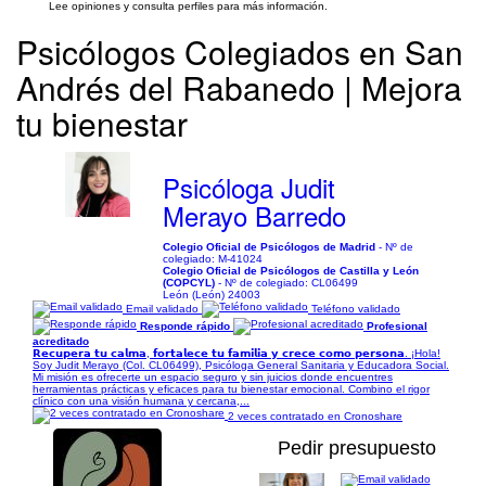
Lee opiniones y consulta perfiles para más información.
Psicólogos Colegiados en San
Andrés del Rabanedo | Mejora
tu bienestar
Psicóloga Judit
Merayo Barredo
Colegio Oficial de Psicólogos de Madrid
- Nº de
colegiado: M-41024
Colegio Oficial de Psicólogos de Castilla y León
(COPCYL)
- Nº de colegiado: CL06499
León (León) 24003
Email validado
Teléfono validado
Responde rápido
Profesional
acreditado
𝗥𝗲𝗰𝘂𝗽𝗲𝗿𝗮 𝘁𝘂 𝗰𝗮𝗹𝗺𝗮, 𝗳𝗼𝗿𝘁𝗮𝗹𝗲𝗰𝗲 𝘁𝘂 𝗳𝗮𝗺𝗶𝗹𝗶𝗮 𝘆 𝗰𝗿𝗲𝗰𝗲 𝗰𝗼𝗺𝗼 𝗽𝗲𝗿𝘀𝗼𝗻𝗮. ¡Hola!
Soy Judit Merayo (Col. CL06499), Psicóloga General Sanitaria y Educadora Social.
Mi misión es ofrecerte un espacio seguro y sin juicios donde encuentres
herramientas prácticas y eficaces para tu bienestar emocional. Combino el rigor
clínico con una visión humana y cercana,...
2 veces contratado en Cronoshare
Pedir presupuesto