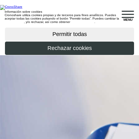
Información sobre cookies
Cronoshare utiliza cookies propias y de terceros para fines analíticos. Puedes
aceptar todas las cookies pulsando el botón “Permitir todas”. Puedes cambiar la
MENU
configuración
, y/o rechazar, así como obtener
más información
.