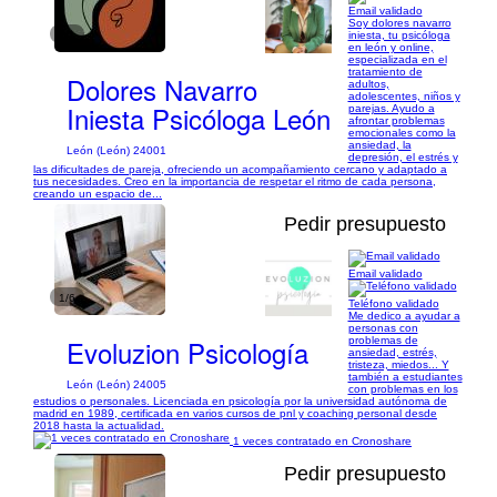
Email validado
Soy dolores navarro
1/1
iniesta, tu psicóloga
en león y online,
especializada en el
tratamiento de
Dolores Navarro
adultos,
adolescentes, niños y
Iniesta Psicóloga León
parejas. Ayudo a
afrontar problemas
emocionales como la
ansiedad, la
León (León) 24001
depresión, el estrés y
las dificultades de pareja, ofreciendo un acompañamiento cercano y adaptado a
tus necesidades. Creo en la importancia de respetar el ritmo de cada persona,
creando un espacio de...
Pedir presupuesto
Email validado
1/6
Teléfono validado
Me dedico a ayudar a
personas con
Evoluzion Psicología
problemas de
ansiedad, estrés,
tristeza, miedos... Y
también a estudiantes
León (León) 24005
con problemas en los
estudios o personales. Licenciada en psicología por la universidad autónoma de
madrid en 1989, certificada en varios cursos de pnl y coaching personal desde
2018 hasta la actualidad.
1 veces contratado en Cronoshare
Pedir presupuesto