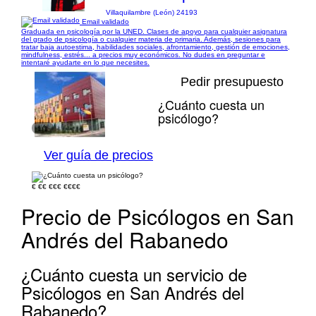
Villaquilambre (León) 24193
Email validado
Graduada en psicología por la UNED. Clases de apoyo para cualquier asignatura
del grado de psicología o cualquier materia de primaria. Además, sesiones para
tratar baja autoestima, habilidades sociales, afrontamiento, gestión de emociones,
mindfulness, estrés... a precios muy económicos. No dudes en preguntar e
intentaré ayudarte en lo que necesites.
Pedir presupuesto
¿Cuánto cuesta un
psicólogo?
1/1
Ver guía de precios
€
€€
€€€
€€€€
Precio de Psicólogos en San
Andrés del Rabanedo
¿Cuánto cuesta un servicio de
Psicólogos en San Andrés del
Rabanedo?