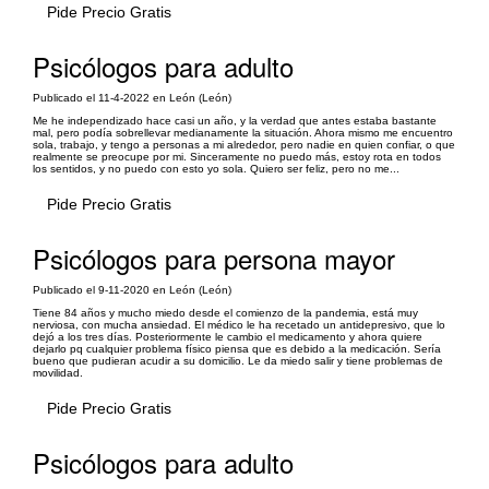
Pide Precio Gratis
Psicólogos para adulto
Publicado el 11-4-2022 en León (León)
Me he independizado hace casi un año, y la verdad que antes estaba bastante
mal, pero podía sobrellevar medianamente la situación. Ahora mismo me encuentro
sola, trabajo, y tengo a personas a mi alrededor, pero nadie en quien confiar, o que
realmente se preocupe por mi. Sinceramente no puedo más, estoy rota en todos
los sentidos, y no puedo con esto yo sola. Quiero ser feliz, pero no me...
Pide Precio Gratis
Psicólogos para persona mayor
Publicado el 9-11-2020 en León (León)
Tiene 84 años y mucho miedo desde el comienzo de la pandemia, está muy
nerviosa, con mucha ansiedad. El médico le ha recetado un antidepresivo, que lo
dejó a los tres días. Posteriormente le cambio el medicamento y ahora quiere
dejarlo pq cualquier problema físico piensa que es debido a la medicación. Sería
bueno que pudieran acudir a su domicilio. Le da miedo salir y tiene problemas de
movilidad.
Pide Precio Gratis
Psicólogos para adulto