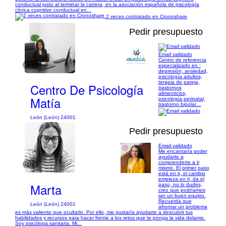
conductual justo al terminar la carrera, en la asociación española de psicología
clínica cognitivo conductual en...
2 veces contratado en Cronoshare
Pedir presupuesto
Email validado
Centro de referencia
1/1
especializado en :
depresión, ansiedad,
psicología adultos,
terapia de pareja,
Centro De Psicología
trastornos
alimenticios,
Matía
psicología perinatal,
trastorno bipolar…
León (León) 24001
Pedir presupuesto
Email validado
Me encantaría poder
ayudarte a
comprenderte a ti
1/2
mismo. El primer paso
está en ti, el cambio
empieza en ti, da el
Marta
paso, no lo dudes,
creo que podríamos
ser un buen equipo.
Recuerda que
León (León) 24001
afrontar un problema
es más valiente que ocultarlo. Por ello, me gustaría ayudarte a descubrir tus
habilidades y recursos para hacer frente a los retos que te ponga la vida delante.
Soy psicóloga sanitaria. Mi...