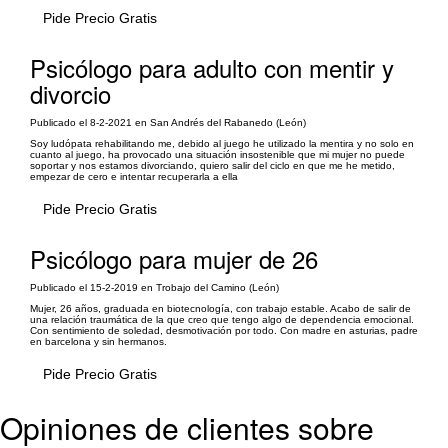
Pide Precio Gratis
Psicólogo para adulto con mentir y
divorcio
Publicado el 8-2-2021 en San Andrés del Rabanedo (León)
Soy ludópata rehabilitando me, debido al juego he utilizado la mentira y no solo en
cuanto al juego, ha provocado una situación insostenible que mi mujer no puede
soportar y nos estamos divorciando, quiero salir del ciclo en que me he metido,
empezar de cero e intentar recuperarla a ella
Pide Precio Gratis
Psicólogo para mujer de 26
Publicado el 15-2-2019 en Trobajo del Camino (León)
Mujer, 26 años, graduada en biotecnología, con trabajo estable. Acabo de salir de
una relación traumática de la que creo que tengo algo de dependencia emocional.
Con sentimiento de soledad, desmotivación por todo. Con madre en asturias, padre
en barcelona y sin hermanos.
Pide Precio Gratis
Opiniones de clientes sobre