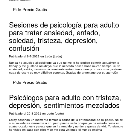
Pide Precio Gratis
Sesiones de psicología para adulto
para tratar ansiedad, enfado,
soledad, tristeza, depresión,
confusión
Publicado el 9-7-2022 en León (León)
Nunca he acudido al psicólogo ya que no me lo he podido permitir, actualmente
trabajo y me gustaría acudir ya que lo necesito desde hace mucho tiempo, sufro
ansiedad, estrés, nerviosismo constante entre otras cosas y no se como gestionar
nada de eso y es muy difícil de soportar. Gracias de antemano por su atención
Pide Precio Gratis
Psicólogos para adulto con tristeza,
depresión, sentimientos mezclados
Publicado el 26-8-2021 en León (León)
Estoy pasando un momento terrible a causa de la enfermedad de mi padre. No se
si su muerte es inminente o no, pero puede serlo porque ya ha estado cerca en
cuatro ocasiones y parece que se ha rendido y no tiene ganas de vivir. Yo siempre
he vivido en casa con ellos y se me está viniendo el mundo encima