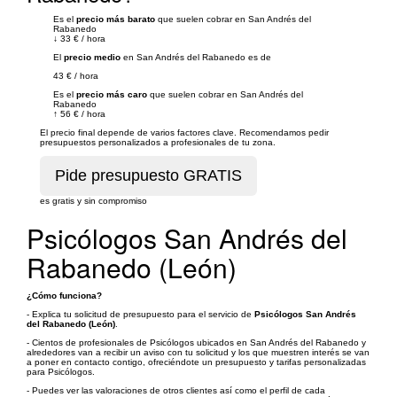
Es el
precio más barato
que suelen cobrar en San Andrés del
Rabanedo
↓
33 €
/
hora
El
precio medio
en San Andrés del Rabanedo es de
43 €
/
hora
Es el
precio más caro
que suelen cobrar en San Andrés del
Rabanedo
↑
56 €
/
hora
El precio final depende de varios factores clave. Recomendamos pedir
presupuestos personalizados a profesionales de tu zona.
es gratis y sin compromiso
Psicólogos San Andrés del
Rabanedo (León)
¿Cómo funciona?
- Explica tu solicitud de presupuesto para el servicio de
Psicólogos San Andrés
del Rabanedo (León)
.
- Cientos de profesionales de Psicólogos ubicados en San Andrés del Rabanedo y
alrededores van a recibir un aviso con tu solicitud y los que muestren interés se van
a poner en contacto contigo, ofreciéndote un presupuesto y tarifas personalizadas
para Psicólogos.
- Puedes ver las valoraciones de otros clientes así como el perfil de cada