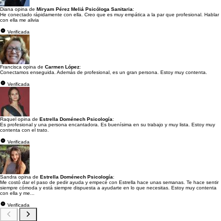
Diana opina de
Miryam Pérez Meliá Psicóloga Sanitaria
:
He conectado rápidamente con ella. Creo que es muy empática a la par que profesional. Hablar
con ella me alivia
Verificada
Francisca opina de
Carmen López
:
Conectamos enseguida. Además de profesional, es un gran persona. Estoy muy contenta.
Verificada
Raquel opina de
Estrella Doménech Psicología
:
Es profesional y una persona encantadora. Es buenísima en su trabajo y muy lista. Estoy muy
contenta con el trato.
Verificada
Sandra opina de
Estrella Doménech Psicología
:
Me costó dar el paso de pedir ayuda y empecé con Estrella hace unas semanas. Te hace sentir
siempre cómoda y está siempre dispuesta a ayudarte en lo que necesitas. Estoy muy contenta
con ella y me...
Verificada