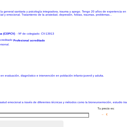
ogía general sanitaria y psicología integradora, trauma y apego. Tengo 20 años de experiencia 
ial y emocional. Tratamiento de la ansiedad, depresión, fobias, traumas, problemas...
iana (COPCV)
- Nº de colegiado: CV-13913
Profesional acreditado
ersonal.
en evaluación, diagnóstico e intervención en población infanto-juvenil y adulta.
salud emocional a través de diferentes técnicas y métodos como la bioneuroemoción, estudio tran
Tu precio es:
– €