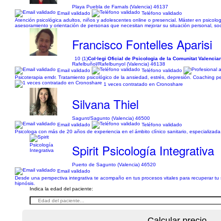
Playa Puebla de Farnals (Valencia) 46137
Email validado
Teléfono validado
Atención psicológica adultos, niños y adolescentes online o presencial. Máster en psicol
asesoramiento y orientación de personas que necesitan mejorar su situación personal, soc
Francisco Fontelles Aparisi
10 (1)
Col·legi Oficial de Psicologia de la Comunitat Valenc
Rafelbuñol/Rafelbunyol (Valencia) 46138
Email validado
Teléfono validado
Psicoterapia emdr. Tratamiento psicológico de la ansiedad, estrés, depresión. Coaching p
1 veces contratado en Cronoshare
Silvana Thiel
Sagunt/Sagunto (Valencia) 46500
Email validado
Teléfono validado
Psicologa con más de 20 años de experiencia en el ámbito clínico sanitario, especializada 
Spirit Psicología Integrativa
Puerto de Sagunto (Valencia) 46520
Email validado
Desde una perspectiva integrativa te acompaño en tus procesos vitales para recuperar tu 
hipnósis.
Indica la edad del paciente: