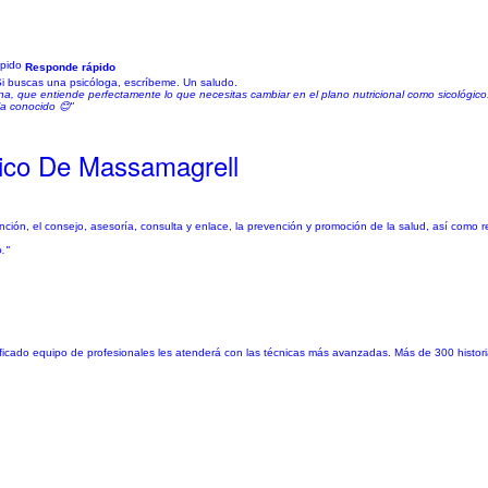
Responde rápido
Si buscas una psicóloga, escríbeme. Un saludo.
na, que entiende perfectamente lo que necesitas cambiar en el plano nutricional como sicológic
a conocido 😊"
ico De Massamagrell
nción, el consejo, asesoría, consulta y enlace, la prevención y promoción de la salud, así como
."
cado equipo de profesionales les atenderá con las técnicas más avanzadas. Más de 300 historia