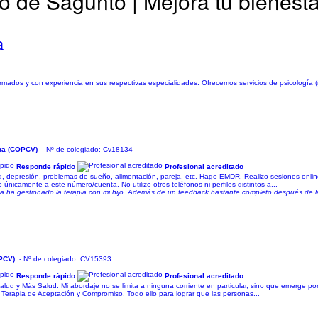
o de Sagunto | Mejora tu bienesta
a
dos y con experiencia en sus respectivas especialidades. Ofrecemos servicios de psicología (n
iana (COPCV)
- Nº de colegiado: Cv18134
Responde rápido
Profesional acreditado
, depresión, problemas de sueño, alimentación, pareja, etc. Hago EMDR. Realizo sesiones onlin
amente a este número/cuenta. No utilizo otros teléfonos ni perfiles distintos a...
ia ha gestionado la terapia con mi hijo. Además de un feedback bastante completo después de 
OPCV)
- Nº de colegiado: CV15393
Responde rápido
Profesional acreditado
d y Más Salud. Mi abordaje no se limita a ninguna corriente en particular, sino que emerge por 
 Terapia de Aceptación y Compromiso. Todo ello para lograr que las personas...