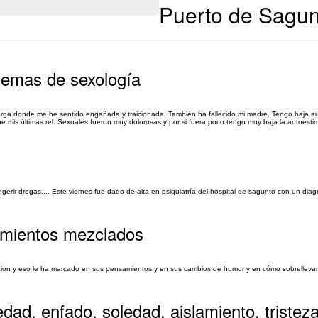
Puerto de Sagun
blemas de sexología
rga donde me he sentido engañada y traicionada. También ha fallecido mi madre. Tengo baja a
mis últimas rel. Sexuales fueron muy dolorosas y por si fuera poco tengo muy baja la autoesti
gerir drogas.... Este viernes fue dado de alta en psiquiatría del hospital de sagunto con un diag
timientos mezclados
iccion y eso le ha marcado en sus pensamientos y en sus cambios de humor y en cómo sobrellevar
dad, enfado, soledad, aislamiento, tristeza