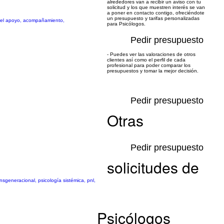
alrededores van a recibir un aviso con tu
solicitud y los que muestren interés se van
a poner en contacto contigo, ofreciéndote
un presupuesto y tarifas personalizadas
en el apoyo, acompañamiento,
para Psicólogos.
Pedir presupuesto
- Puedes ver las valoraciones de otros
clientes así como el perfil de cada
profesional para poder comparar los
presupuestos y tomar la mejor decisión.
Pedir presupuesto
Otras
Pedir presupuesto
solicitudes de
sgeneracional, psicología sistémica, pnl,
Psicólogos