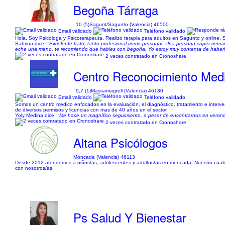
Begoña Tárraga
10 (5)
Sagunt/Sagunto (Valencia) 46500
Email validado
Teléfono validado
Hola, Soy Psicóloga y Psicoterapeuta. Realizo terapia para adultos en Sagunto y online. 
Sabrina dice:
"Excelente trato, tanto profesional como personal. Una persona super cerca
eche una mano, te recomiendo que hables con begoña. Yo estoy muy contenta de haberl
2 veces contratado en Cronoshare
Centro Reconocimiento Med
9,7 (1)
Massamagrell (Valencia) 46130
Email validado
Teléfono validado
Somos un centro medico enfocados en la evaluación, el diagnóstico, tratamiento e interve
de diversos permisos y licencias con mas de 40 años en el sector.
Yoly Medina dice:
"Me hace un magnífico seguimiento, a pesar de encontrarnos en verano
2 veces contratado en Cronoshare
Altana Psicólogos
Moncada (Valencia) 46113
Desde 2012 atendemos a niños/as, adolescentes y adultos/as en moncada. Nuestro cualifi
con nosotros/as!
Ps Salud Y Bienestar