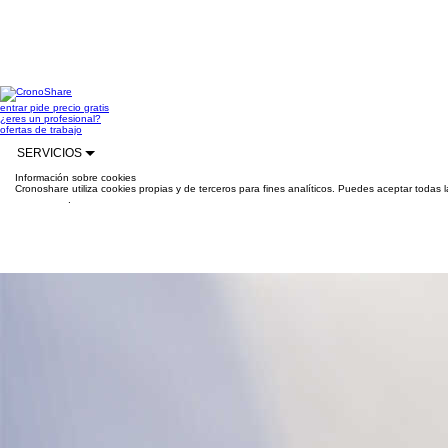
entrar
pide precio gratis
¿eres un profesional?
ofertas de trabajo
SERVICIOS
Información sobre cookies
Cronoshare utiliza cookies propias y de terceros para fines analíticos. Puedes aceptar todas 
información
.