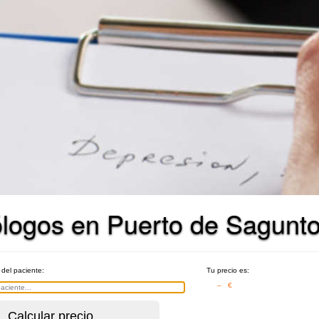
ólogos en Puerto de Sagunt
 del paciente:
Tu precio es:
– €