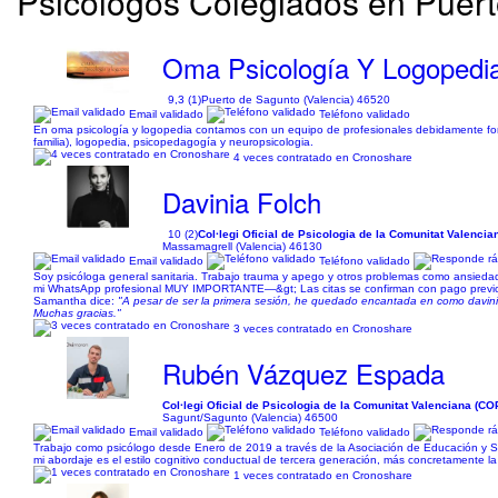
Psicólogos Colegiados en Puert
Oma Psicología Y Logopedi
9,3 (1)
Puerto de Sagunto (Valencia) 46520
Email validado
Teléfono validado
En oma psicología y logopedia contamos con un equipo de profesionales debidamente forma
familia), logopedia, psicopedagogía y neuropsicologia.
4 veces contratado en Cronoshare
Davinia Folch
10 (2)
Col·legi Oficial de Psicologia de la Comunitat Valenc
Massamagrell (Valencia) 46130
Email validado
Teléfono validado
Soy psicóloga general sanitaria. Trabajo trauma y apego y otros problemas como ansiedad
mi WhatsApp profesional MUY IMPORTANTE—&gt; Las citas se confirman con pago previo únic
Samantha dice:
"A pesar de ser la primera sesión, he quedado encantada en como davin
Muchas gracias."
3 veces contratado en Cronoshare
Rubén Vázquez Espada
Col·legi Oficial de Psicologia de la Comunitat Valenciana (C
Sagunt/Sagunto (Valencia) 46500
Email validado
Teléfono validado
Trabajo como psicólogo desde Enero de 2019 a través de la Asociación de Educación y Salu
mi abordaje es el estilo cognitivo conductual de tercera generación, más concretamente la
1 veces contratado en Cronoshare