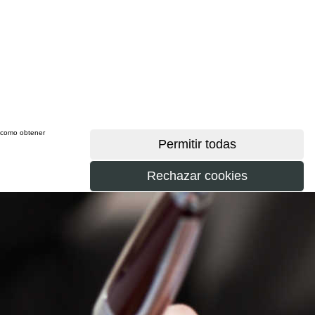
sí como obtener
más