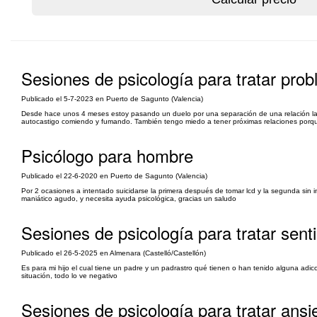
Sesiones de psicología para tratar pro
Publicado el 5-7-2023 en Puerto de Sagunto (Valencia)
Desde hace unos 4 meses estoy pasando un duelo por una separación de una relación la
autocastigo comiendo y fumando. También tengo miedo a tener próximas relaciones porque 
Psicólogo para hombre
Publicado el 22-6-2020 en Puerto de Sagunto (Valencia)
Por 2 ocasiones a intentado suicidarse la primera después de tomar lcd y la segunda sin in
maniático agudo, y necesita ayuda psicológica, gracias un saludo
Sesiones de psicología para tratar sen
Publicado el 26-5-2025 en Almenara (Castelló/Castellón)
Es para mi hijo el cual tiene un padre y un padrastro qué tienen o han tenido alguna ad
situación, todo lo ve negativo
Sesiones de psicología para tratar ansie