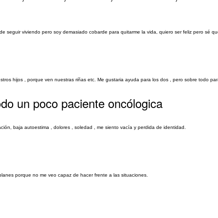
s de seguir viviendo pero soy demasiado cobarde para quitarme la vida, quiero ser feliz pero sé 
ros hijos , porque ven nuestras riñas etc. Me gustaria ayuda para los dos , pero sobre todo par
todo un poco paciente oncólogica
ión, baja autoestima , dolores , soledad , me siento vacía y perdida de identidad.
e planes porque no me veo capaz de hacer frente a las situaciones.