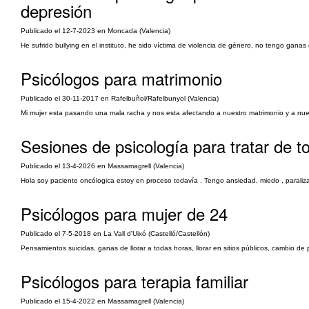
depresión
Publicado el 12-7-2023 en Moncada (Valencia)
He sufrido bullying en el instituto, he sido víctima de violencia de género, no tengo gana
Psicólogos para matrimonio
Publicado el 30-11-2017 en Rafelbuñol/Rafelbunyol (Valencia)
Mi mujer esta pasando una mala racha y nos esta afectando a nuestro matrimonio y a nuest
Sesiones de psicología para tratar de 
Publicado el 13-4-2026 en Massamagrell (Valencia)
Hola soy paciente oncólogica estoy en proceso todavía . Tengo ansiedad, miedo , paralizac
Psicólogos para mujer de 24
Publicado el 7-5-2018 en La Vall d'Uixó (Castelló/Castellón)
Pensamientos suicidas, ganas de llorar a todas horas, llorar en sitios públicos, cambio d
Psicólogos para terapia familiar
Publicado el 15-4-2022 en Massamagrell (Valencia)