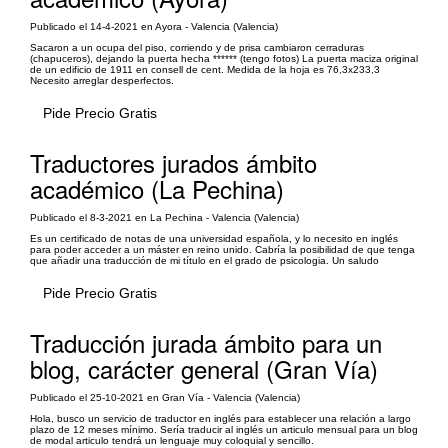
Publicado el 14-4-2021 en Ayora - Valencia (Valencia)
Sacaron a un ocupa del piso, corriendo y de prisa cambiaron cerraduras
(chapuceros), dejando la puerta hecha ****** (tengo fotos) La puerta maciza original
de un edificio de 1911 en consell de cent. Medida de la hoja es 76,3x233,3
Necesito arreglar desperfectos.
Pide Precio Gratis
Traductores jurados ámbito
académico (La Pechina)
Publicado el 8-3-2021 en La Pechina - Valencia (Valencia)
Es un certificado de notas de una universidad española, y lo necesito en inglés
para poder acceder a un máster en reino unido. Cabría la posibilidad de que tenga
que añadir una traducción de mi título en el grado de psicologia. Un saludo
Pide Precio Gratis
Traducción jurada ámbito para un
blog, carácter general (Gran Vía)
Publicado el 25-10-2021 en Gran Vía - Valencia (Valencia)
Hola, busco un servicio de traductor en inglés para establecer una relación a largo
plazo de 12 meses mínimo. Sería traducir al inglés un articulo mensual para un blog
de modal articulo tendrá un lenguaje muy coloquial y sencillo.