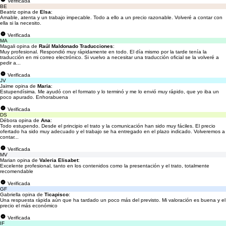
Verificada
BE
Beatriz opina de
Elsa
:
Amable, atenta y un trabajo impecable. Todo a ello a un precio razonable. Volveré a contar con
ella si la necesito.
Verificada
MA
Magali opina de
Raúl Maldonado Traducciones
:
Muy profesional. Respondió muy rápidamente en todo. El día mismo por la tarde tenía la
traducción en mi correo electrónico. Si vuelvo a necesitar una traducción oficial se la volveré a
pedir a...
Verificada
JV
Jaime opina de
Maria
:
Estupendísima. Me ayudó con el formato y lo terminó y me lo envió muy rápido, que yo iba un
poco apurado. Enhorabuena
Verificada
DS
Débora opina de
Ana
:
Todo estupendo. Desde el principio el trato y la comunicación han sido muy fáciles. El precio
ofertado ha sido muy adecuado y el trabajo se ha entregado en el plazo indicado. Volveremos a
contar...
Verificada
MV
Marian opina de
Valeria Elisabet
:
Excelente profesional, tanto en los contenidos como la presentación y el trato, totalmente
recomendable
Verificada
GF
Gabriella opina de
Ticapisco
:
Una respuesta rápida aún que ha tardado un poco más del previsto. Mi valoración es buena y el
precio el más económico
Verificada
IF