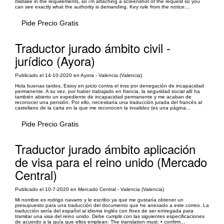
mistake in the requirements, so i’m attaching a screenshot of the request so you
can see exactly what the authority is demanding. Key rule from the notice:...
Pide Precio Gratis
Traductor jurado ámbito civil -
jurídico (Ayora)
Publicado el 14-10-2020 en Ayora - Valencia (Valencia)
Hola buenas tardes, Estoy en juicio contra el inss por denegación de incapacidad
permanente. A su vez, por haber trabajado en francia, la seguridad social allí ha
también abierto un expediente de incapacidad permanente y me acaban de
reconocer una pensión. Por ello, necesitaría una traducción jurada del francés al
castellano de la carta en la que me reconocen la invalidez (es una página...
Pide Precio Gratis
Traductor jurado ámbito aplicación
de visa para el reino unido (Mercado
Central)
Publicado el 10-7-2020 en Mercado Central - Valencia (Valencia)
Mi nombre es rodrigo navarro y le escribo ya que me gustaría obtener un
presupuesto para una traducción del documento que he anexado a este correo. La
traducción sería del español al idioma inglés con fines de ser entregada para
tramitar una visa del reino unido. Debe cumplir con las siguientes especificaciones
de acuerdo a la guía que ellos emplean: The translation must: • confirm...