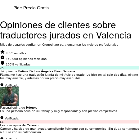
Pide Precio Gratis
Opiniones de clientes sobre
traductores jurados en Valencia
Miles de usuarios confían en Cronoshare para encontrar los mejores profesionales
4.8/5 estrellas
+60.000 opiniones recibidas
100% verificadas
JK
Jiri opina de
Fátima De Los Ángeles Báez Santana
:
Fátima me hizo una traducción jurada de mi título de grado. Lo hizo en tal solo dos días, el trato
fue muy amable, y además por un precio muy asequible.
Verificada
Pascual opina de
Héctor
:
Es una persona seria en su trabajo y muy responsable y con precios competitivos.
Verificada
LL
Leandro opina de
Carmen
:
Carmen , ha sido de gran ayuda cumpliendo fielmente con su compromiso. Sin duda contaremos
a futuro con su colaboración