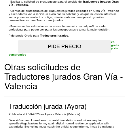
- Explica tu solicitud de presupuesto para el servicio de
Traductores jurados Gran
Vía - Valencia
.
- Cientos de profesionales de Traductores jurados ubicados en Gran Vía - Valencia
y alrededores van a recibir un aviso con tu solicitud y los que muestren interés se
van a poner en contacto contigo, ofreciéndote un presupuesto y tarifas
personalizadas para Traductores jurados.
- Puedes ver las valoraciones de otros clientes así como el perfil de cada
profesional para poder comparar los presupuestos y tomar la mejor decisión.
Pide precio Gratis para
Traductores jurados
.
es
gratis
y sin
compromiso
Otras solicitudes de
Traductores jurados Gran Vía -
Valencia
Traducción jurada (Ayora)
Publicado el 26-9-2025 en Ayora - Valencia (Valencia)
Dear sir/madam, I need sworn spanish translations and, where required,
apostilles/legalisations for my spain digital nomad residence application with
extranjería. Everything must match the official requerimiento. I may be making a