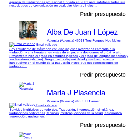
agencia de traducciones profesional fundada en 2001 para satisfacer todas sus
necesidades de comunicación en cualquier idioma : inglés,...
Pedir presupuesto
Alba De Juan I López
Valencia (Valencia) 46018 Tres Forques Nou Moles
Email validado
Soy estudiante de máster en estudios ingleses avanzados enfocada a la
traducción y a la literatura, en vistas de empezar a doctorarme el próximo año.
Previamente hice el grado en estudios ingleses y el grado de lenguas modernas y
sus literaturas (alemán). Tengo mucha disponibilidad y muchas ganas de
introducirme en el mundo de la traducción y creo que mis conocimientos en
traducción...
Pedir presupuesto
Maria J Plasencia
Valencia (Valencia) 46003 El Carmen
Email validado
Servicios lingüisticos de todo tipo. Traducción, interpretación simultánea,
traducciones certificadas, técnicas, médicas, ciencias de la salud, aeronáutica,
automoción, nuclear, etc.
Pedir presupuesto