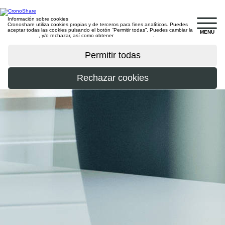
Información sobre cookies
Cronoshare utiliza cookies propias y de terceros para fines analíticos. Puedes
aceptar todas las cookies pulsando el botón “Permitir todas”. Puedes cambiar la
MENU
configuración
, y/o rechazar, así como obtener
más información
.