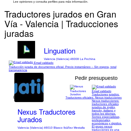
Lee opiniones y consulta perfiles para más información.
Traductores jurados en Gran
Vía - Valencia | Traducciones
juradas
Linguation
Valencia (Valencia) 46008 La Pechina
Email validado
Traducción jurada de documentos oficial. Precio instantáneo – Sin espera, total
transparencia
Pedir presupuesto
Email validado
Traductores jurados.
1/1
Traductores oficiales. Nexus traducciones
Nexus traducciones:
traductores oficiales
jurados de inglés,
Nexus Traductores
francés, italiano y
todos los idiomas.
Jurados
Somos especialistas,
profesionales,
económicos y rápidos.
El grupo nexus
Valencia (Valencia) 46010 Blasco Ibáñez Mestalla
traducciones es una