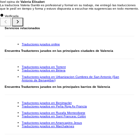
Itzel opina de
Valeria Elisabet
:
La traductora Valeria Gambi es profesional y formal en su trabajo, me entregó las traducciones
que le pedí en tiempo y forma y estuvo dispuesta a escuchar mis sugerencias en todo momento.
Verificada
Servicios relacionados
Traductores jurados online
Encuentra Traductores jurados en las principales ciudades de Valencia
Traductores jurados en Torrent
Traductores jurados en Bétera
Traductores jurados en Urbanizacion Cumbres de San Antonio (San
Antonio de Benagéber)
Encuentra Traductores jurados en los principales barrios de Valencia
Traductores jurados en Benimaclet
Traductores jurados en Peña Roja Av Francia
Traductores jurados en Ruzafa Monteolivete
Traductores jurados en Sant Francesc Colón
Traductores jurados en Arrancapins Jesus
Traductores jurados en Marchalenes