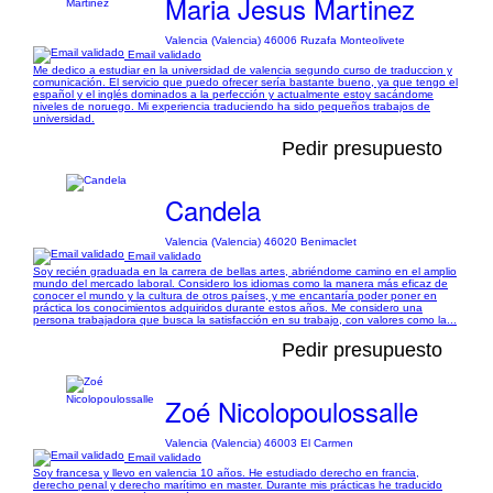
Maria Jesus Martinez
Valencia (Valencia) 46006 Ruzafa Monteolivete
Email validado
Me dedico a estudiar en la universidad de valencia segundo curso de traduccion y
comunicación. El servicio que puedo ofrecer sería bastante bueno, ya que tengo el
español y el inglés dominados a la perfección y actualmente estoy sacándome
niveles de noruego. Mi experiencia traduciendo ha sido pequeños trabajos de
universidad.
Pedir presupuesto
Candela
Valencia (Valencia) 46020 Benimaclet
Email validado
Soy recién graduada en la carrera de bellas artes, abriéndome camino en el amplio
mundo del mercado laboral. Considero los idiomas como la manera más eficaz de
conocer el mundo y la cultura de otros países, y me encantaría poder poner en
práctica los conocimientos adquiridos durante estos años. Me considero una
persona trabajadora que busca la satisfacción en su trabajo, con valores como la...
Pedir presupuesto
Zoé Nicolopoulossalle
Valencia (Valencia) 46003 El Carmen
Email validado
Soy francesa y llevo en valencia 10 años. He estudiado derecho en francia,
derecho penal y derecho marítimo en master. Durante mis prácticas he traducido