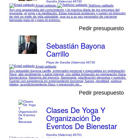
Gandía (Valencia) 46730
Email validado
Teléfono validado
Soy una apasionada del conocimiento y la practica diaria de los principios del
ayurveda, el yoga y la meditación. Estas practicas sostienen y nutren mi intención
de vivir un estilo de vida saludable, que es a su vez generador de creciente
bienestar para mi y para mi entorno.
Pedir presupuesto
Sebastián Bayona
Carrillo
Playa de Gandia (Valencia) 46730
Email validado
Soy sebastián bayona carrillo, entrenador personal y especialista en optimización
física, alto rendimiento y salud integral, con sólida formación en preparación física,
biomecánica, fisiología del ejercicio, fisioterapia, planificación deportiva y nutrición.
Cuento con experiencia en entrenamiento funcional, fuerza, movilidad, parkour,
pilates, acondicionamiento físico y prevención de...
Pedir presupuesto
Clases De Yoga Y
Organización De
Eventos De Bienestar
Gandía (Valencia) 46701