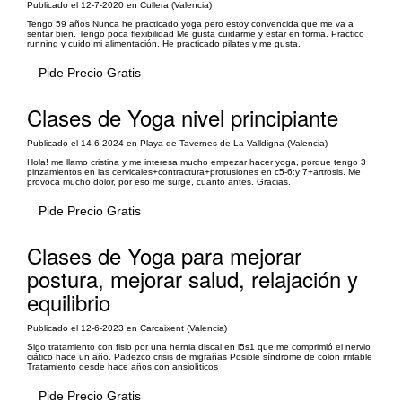
Publicado el 12-7-2020 en Cullera (Valencia)
Tengo 59 años Nunca he practicado yoga pero estoy convencida que me va a
sentar bien. Tengo poca flexibilidad Me gusta cuidarme y estar en forma. Practico
running y cuido mi alimentación. He practicado pilates y me gusta.
Pide Precio Gratis
Clases de Yoga nivel principiante
Publicado el 14-6-2024 en Playa de Tavernes de La Valldigna (Valencia)
Hola! me llamo cristina y me interesa mucho empezar hacer yoga, porque tengo 3
pinzamientos en las cervicales+contractura+protusiones en c5-6:y 7+artrosis. Me
provoca mucho dolor, por eso me surge, cuanto antes. Gracias.
Pide Precio Gratis
Clases de Yoga para mejorar
postura, mejorar salud, relajación y
equilibrio
Publicado el 12-6-2023 en Carcaixent (Valencia)
Sigo tratamiento con fisio por una hernia discal en l5s1 que me comprimió el nervio
ciático hace un año. Padezco crisis de migrañas Posible síndrome de colon irritable
Tratamiento desde hace años con ansiolíticos
Pide Precio Gratis