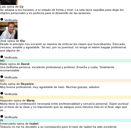
Laia opina de
Cy
:
Se adapta a tus horarios, a tu estado de forma y nivel. La sala tiene taquillas para dejar los
objetos personales y es perfecta para el desarrollo de las sesiones.
Verificada
José opina de
Ela
:
Desde el principio nos encantó su manera de enfocar las clases que buscábamos. Educada,
cercana, amable y agradable. Tal vez, por su juventud, no tenga el mismo bagaje profesional
que alguna de...
Verificada
MG
Maite opina de
David
:
Una bellísima persona, excelente profesional y profesor. Enseña y cuida. Totalmente
recomendable.
Verificada
SO
Sofia opina de
Deyanira
:
Muy buena profesional, muy agradable de trato. Muchas gracias, saludos
Verificada
AL
Alejandro opina de
Marta
:
Marta tiene la combinación necesaria entre profesionalidad y cercanía personal. Súper puntual
en el inicio de la clase y no importando que se alargue unos minutos más en el final, algo que
se...
Verificada
IN
Inmaculada opina de
Isabel
:
Todavía no me he decidido a su contratación,pero el trato de Isabel ha sido excelente