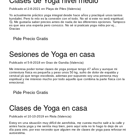
Publicado el 2-8-2021 en Playa de Piles (Valencia)
Yo actualmente práctico yoga integral desde hace años y practiqué unos tantos
kundalini. Pero lo mío es la conexión con el todo. No sé si este no será espiritual.
🤔. Me gustaría saber precios antes de nada de las diferentes opciones. Tampoco
es que sea una experta pero conozco. No sé si praticais yoga nidra por ej...
Gracias
Pide Precio Gratis
Sesiones de Yoga en casa
Publicado el 5-9-2018 en Grao de Gandia (Valencia)
Me interesa poder tomar clases de yoga porque tengo 47 años y aunque mi
contextura física es pequeña y peso unos 50 kg, sufro de dolor de espalda y
cervical yá que tengo escoliosis, ademas por supuesto soy una persona muy
espiritual y me intereso mucho por todo aquello que combina la parte física con la
emocional.
Pide Precio Gratis
Clases de Yoga en casa
Publicado el 10-10-2019 en Riola (Valencia)
Estoy en una situación muy difícil de aerofobia, me cuesta mucho salir a la calle y
antes hacia yoga y me sentía muy bien, pero aquí sola no lo hago lo dejo de un
día para otro, por eso necesito que alguien me de clases de yoga para reforzar mi
autoestima.