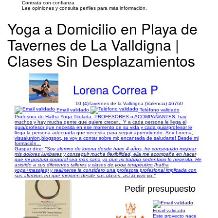
Contrata con confianza
Lee opiniones y consulta perfiles para más información.
Yoga a Domicilio en Playa de
Tavernes de La Valldigna |
Clases Sin Desplazamientos
Lorena Correa P
10 (4)
Tavernes de la Valldigna (Valencia) 46760
Email validado
Teléfono validado
Profesora de Hatha Yoga Titulada. PROFESORES o ACOMPAÑANTES; hay
muchos y hay mucha gente que quiere crecer... Y a cada persona le llega el
guia/profesor que necesita en ese momento de su vida y cada guia/profesor le
llega la persona adecuada que necesita para seguir aprendiendo. Soy Lorena,
visualunion,blogspot, te voy a contar sobre mi; encantada de saludarte! Desde mi
formación...
Gaspar dice:
"Soy alumno de lorena desde hace 4 años, he conseguido mejorar
mis dolores lumbares y conseguir mucha flexibilidad, ella me acompaña en hacer
que mi postura corporal sea mas sana ya que mi trabajo sedentario lo necesita. He
asistido a sus diferentes talleres y clases de yoga terapéutico (hatha
yoga+masajes) y realmente la considero una profesora profesional implicada con
sus alumnos en que mejoren desde sus clases, así lo vivo yo."
Pedir presupuesto
Email validado
Este proyecto nace