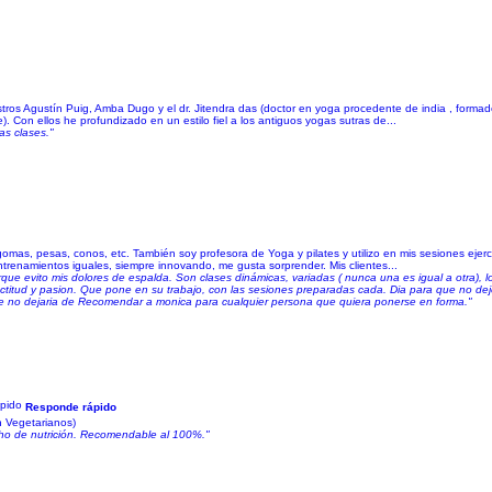
os Agustín Puig, Amba Dugo y el dr. Jitendra das (doctor en yoga procedente de india , formado
). Con ellos he profundizado en un estilo fiel a los antiguos yogas sutras de...
as clases."
omas, pesas, conos, etc. También soy profesora de Yoga y pilates y utilizo en mis sesiones ejerc
renamientos iguales, siempre innovando, me gusta sorprender. Mis clientes...
ue evito mis dolores de espalda. Son clases dinámicas, variadas ( nunca una es igual a otra), l
la actitud y pasion. Que pone en su trabajo, con las sesiones preparadas cada. Dia para que no
e no dejaria de Recomendar a monica para cualquier persona que quiera ponerse en forma."
Responde rápido
en Vegetarianos)
ho de nutrición. Recomendable al 100%."