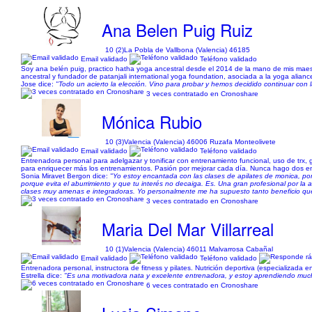
Ana Belen Puig Ruiz
10 (2)
La Pobla de Vallbona (Valencia) 46185
Email validado
Teléfono validado
Soy ana belén puig, practico hatha yoga ancestral desde el 2014 de la mano de mis maestr
ancestral y fundador de patanjali international yoga foundation, asociada a la yoga aliance
Jose dice:
"Todo un acierto la elección. Vino para probar y hemos decidido continuar con l
3 veces contratado en Cronoshare
Mónica Rubio
10 (3)
Valencia (Valencia) 46006 Ruzafa Monteolivete
Email validado
Teléfono validado
Entrenadora personal para adelgazar y tonificar con entrenamiento funcional, uso de trx, g
para enriquecer más los entrenamientos. Pasión por mejorar cada día. Nunca hago dos ent
Sonia Miravet Bergon dice:
"Yo estoy encantada con las clases de apilates de monica, porq
porque evita el aburrimiento y que tu interés no decaiga. Es. Una gran profesional por 
clases muy amenas e integradoras. Yo personalmente me ha supuesto tanto beneficio qu
3 veces contratado en Cronoshare
Maria Del Mar Villarreal
10 (1)
Valencia (Valencia) 46011 Malvarrosa Cabañal
Email validado
Teléfono validado
Entrenadora personal, instructora de fitness y pilates. Nutrición deportiva (especializada 
Estrella dice:
"Es una motivadora nata y excelente entrenadora, y estoy aprendiendo muc
6 veces contratado en Cronoshare