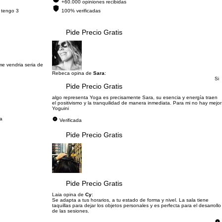
+60.000 opiniones recibidas
 tengo 3
100% verificadas
Pide Precio Gratis
me vendria seria de
Rebeca opina de
Sara
:
Si
Pide Precio Gratis
algo representa Yoga es precisamente Sara, su esencia y energía traen
el positivismo y la tranquilidad de manera inmediata. Para mi no hay mejor
Yoguini
ca
Verificada
Pide Precio Gratis
Pide Precio Gratis
Laia opina de
Cy
:
Se adapta a tus horarios, a tu estado de forma y nivel. La sala tiene
taquillas para dejar los objetos personales y es perfecta para el desarrollo
de las sesiones.