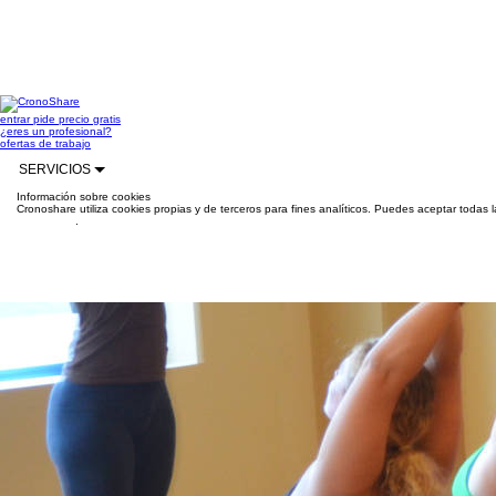
entrar
pide precio gratis
¿eres un profesional?
ofertas de trabajo
SERVICIOS
Información sobre cookies
Cronoshare utiliza cookies propias y de terceros para fines analíticos. Puedes aceptar todas 
información
.