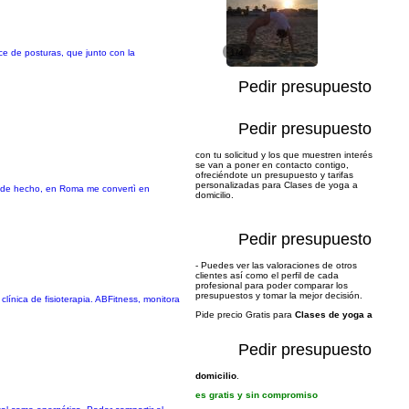
ce de posturas, que junto con la
1/4
Pedir presupuesto
Pedir presupuesto
con tu solicitud y los que muestren interés
se van a poner en contacto contigo,
ofreciéndote un presupuesto y tarifas
personalizadas para Clases de yoga a
a, de hecho, en Roma me convertì en
domicilio.
Pedir presupuesto
- Puedes ver las valoraciones de otros
clientes así como el perfil de cada
profesional para poder comparar los
presupuestos y tomar la mejor decisión.
línica de fisioterapia. ABFitness, monitora
Pide precio Gratis para
Clases de yoga a
Pedir presupuesto
domicilio
.
es gratis y sin compromiso