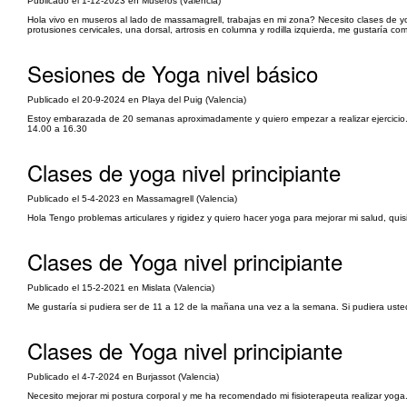
Publicado el 1-12-2023 en Museros (Valencia)
Hola vivo en museros al lado de massamagrell, trabajas en mi zona? Necesito clases de 
protusiones cervicales, una dorsal, artrosis en columna y rodilla izquierda, me gustaría c
Sesiones de Yoga nivel básico
Publicado el 20-9-2024 en Playa del Puig (Valencia)
Estoy embarazada de 20 semanas aproximadamente y quiero empezar a realizar ejercicio. E
14.00 a 16.30
Clases de yoga nivel principiante
Publicado el 5-4-2023 en Massamagrell (Valencia)
Hola Tengo problemas articulares y rigidez y quiero hacer yoga para mejorar mi salud, quis
Clases de Yoga nivel principiante
Publicado el 15-2-2021 en Mislata (Valencia)
Me gustaría si pudiera ser de 11 a 12 de la mañana una vez a la semana. Si pudiera usted
Clases de Yoga nivel principiante
Publicado el 4-7-2024 en Burjassot (Valencia)
Necesito mejorar mi postura corporal y me ha recomendado mi fisioterapeuta realizar yog