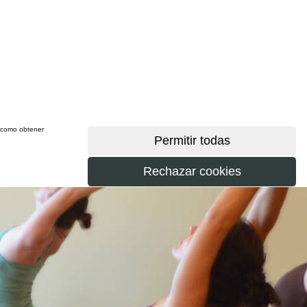
sí como obtener
más