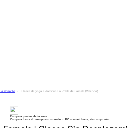
 a domicilio
Clases de yoga a domicilio La Pobla de Farnals (Valencia)
Compara precios de tu zona
Compara hasta 4 presupuestos desde tu PC o smartphone, sin compromiso.