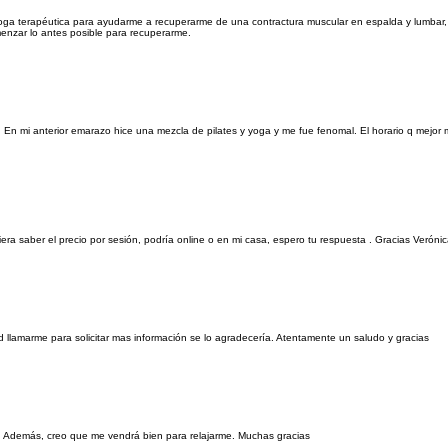
yoga terapéutica para ayudarme a recuperarme de una contractura muscular en espalda y lumbar,
omenzar lo antes posible para recuperarme.
n mi anterior emarazo hice una mezcla de pilates y yoga y me fue fenomal. El horario q mejor 
iera saber el precio por sesión, podría online o en mi casa, espero tu respuesta . Gracias Veróni
 llamarme para solicitar mas información se lo agradecería. Atentamente un saludo y gracias
a. Además, creo que me vendrá bien para relajarme. Muchas gracias