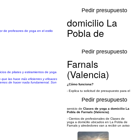
Pedir presupuesto
domicilio La
Pobla de
r de profesores de yoga en el estilo
Pedir presupuesto
Farnals
(Valencia)
icios de pilates y estiramientos de yoga
o que las hace más eficientes y eficaces
 dejemos de hacer nada fundamenral. Son
¿Cómo funciona?
- Explica tu solicitud de presupuesto para el
Pedir presupuesto
servicio de
Clases de yoga a domicilio La
Pobla de Farnals (Valencia)
.
- Cientos de profesionales de Clases de
yoga a domicilio ubicados en La Pobla de
Farnals y alrededores van a recibir un aviso