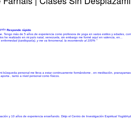
e Farnals | Clases Sin Desplazam
Responde rápido
rme. Tengo más de 5 años de experiencia como profesora de yoga en varios estilos y edades, c
los he realizado en mi país natal, venezuela, sin embargo me formé aquí en valencia, en...
i enfermedad (cardiopatía), y me va fenomenal, la recomiendo al 100% "
s, mi búsqueda personal me lleva a estar continuamente formándome , en meditación, pranayamas
porta , tanto a nivel personal como físicos.
mación y 10 años de experiencia enseñando. Dirijo el Centro de Investigación Espiritual Yogābhy