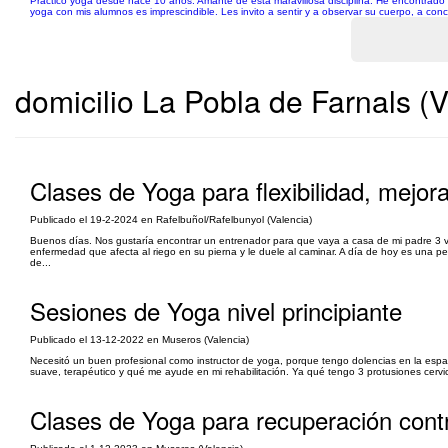
Practico yoga desde hace 10 años. Amante de esta maravillosa disciplina. He encontrado u
yoga con mis alumnos es imprescindible. Les invito a sentir y a observar su cuerpo, a co
domicilio La Pobla de Farnals (V
Clases de Yoga para flexibilidad, mejora
Publicado el 19-2-2024 en Rafelbuñol/Rafelbunyol (Valencia)
Buenos días. Nos gustaría encontrar un entrenador para que vaya a casa de mi padre 3 ve
enfermedad que afecta al riego en su pierna y le duele al caminar. A día de hoy es una
de...
Sesiones de Yoga nivel principiante
Publicado el 13-12-2022 en Museros (Valencia)
Necesitó un buen profesional como instructor de yoga, porque tengo dolencias en la espa
suave, terapéutico y qué me ayude en mi rehabilitación. Ya qué tengo 3 protusiones cervi
Clases de Yoga para recuperación contr