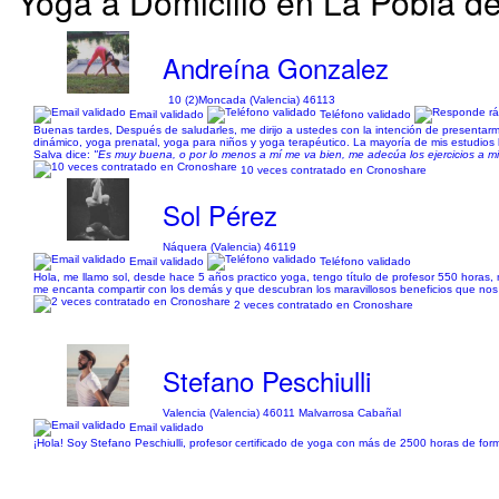
Yoga a Domicilio en La Pobla d
Andreína Gonzalez
10 (2)
Moncada (Valencia) 46113
Email validado
Teléfono validado
Buenas tardes, Después de saludarles, me dirijo a ustedes con la intención de presenta
dinámico, yoga prenatal, yoga para niños y yoga terapéutico. La mayoría de mis estudios 
Salva dice:
"Es muy buena, o por lo menos a mí me va bien, me adecúa los ejercicios a m
10 veces contratado en Cronoshare
Sol Pérez
Náquera (Valencia) 46119
Email validado
Teléfono validado
Hola, me llamo sol, desde hace 5 años practico yoga, tengo título de profesor 550 hora
me encanta compartir con los demás y que descubran los maravillosos beneficios que nos a
2 veces contratado en Cronoshare
Stefano Peschiulli
Valencia (Valencia) 46011 Malvarrosa Cabañal
Email validado
¡Hola! Soy Stefano Peschiulli, profesor certificado de yoga con más de 2500 horas de for