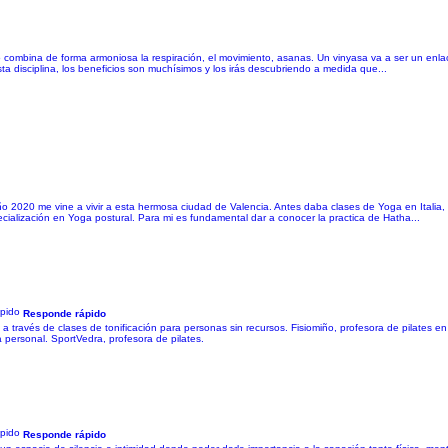
odo combina de forma armoniosa la respiración, el movimiento, asanas. Un vinyasa va a ser un enla
esta disciplina, los beneficios son muchísimos y los irás descubriendo a medida que...
 año 2020 me vine a vivir a esta hermosa ciudad de Valencia. Antes daba clases de Yoga en Itali
ecialización en Yoga postural. Para mi es fundamental dar a conocer la practica de Hatha...
Responde rápido
 través de clases de tonificación para personas sin recursos. Fisiomiño, profesora de pilates en c
a personal. SportVedra, profesora de pilates.
Responde rápido