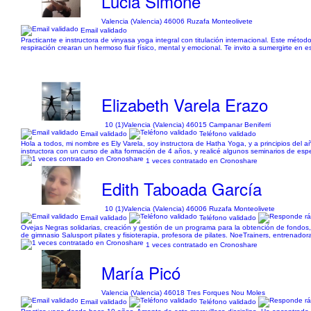
Lucia Simone
Valencia (Valencia) 46006 Ruzafa Monteolivete
Email validado
Practicante e instructora de vinyasa yoga integral con titulación internacional. Este mét
respiración crearan un hermoso fluir físico, mental y emocional. Te invito a sumergirte en 
Elizabeth Varela Erazo
10 (1)
Valencia (Valencia) 46015 Campanar Beniferri
Email validado
Teléfono validado
Hola a todos, mi nombre es Ely Varela, soy instructora de Hatha Yoga, y a principios del
instructora con un curso de alta formación de 4 años, y realicé algunos seminarios de esp
1 veces contratado en Cronoshare
Edith Taboada García
10 (1)
Valencia (Valencia) 46006 Ruzafa Monteolivete
Email validado
Teléfono validado
Ovejas Negras solidarias, creación y gestión de un programa para la obtención de fondos, a
de gimnasio Salusport pilates y fisioterapia, profesora de pilates. NoeTrainers, entrenador
1 veces contratado en Cronoshare
María Picó
Valencia (Valencia) 46018 Tres Forques Nou Moles
Email validado
Teléfono validado