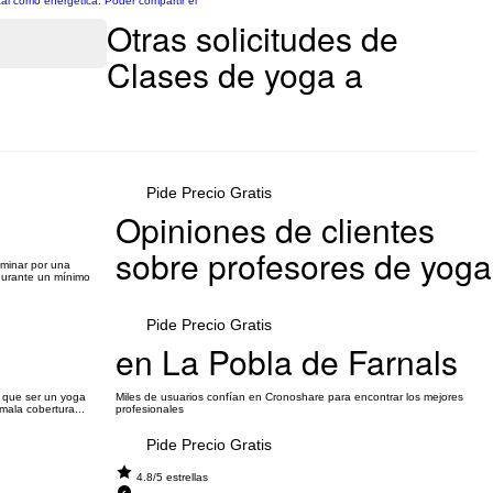
tal como energética. Poder compartir el
Otras solicitudes de
Clases de yoga a
Pide Precio Gratis
Opiniones de clientes
sobre profesores de yoga
aminar por una
durante un mínimo
Pide Precio Gratis
en La Pobla de Farnals
e que ser un yoga
Miles de usuarios confían en Cronoshare para encontrar los mejores
mala cobertura...
profesionales
Pide Precio Gratis
4.8/5 estrellas