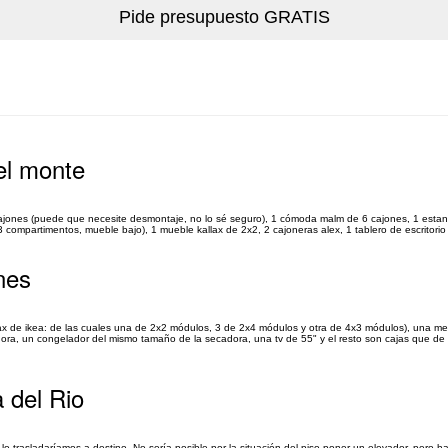
el monte
ajones (puede que necesite desmontaje, no lo sé seguro), 1 cómoda malm de 6 cajones, 1 estante
compartimentos, mueble bajo), 1 mueble kallax de 2x2, 2 cajoneras alex, 1 tablero de escritorio 
nes
lax de ikea: de las cuales una de 2x2 módulos, 3 de 2x4 módulos y otra de 4x3 módulos), una m
ra, un congelador del mismo tamaño de la secadora, una tv de 55" y el resto son cajas que de
 del Rio
 trasladaríamos a destino. No sería posible por la situación del piso poner un elevador, pero ha