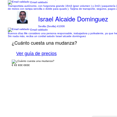
Email validado
Transportista autónomo, con furgoneta grande 16m3 (gran volumen ) y 2m3 ( paquetería ). T
de motos con rampa sencilla o doble para quads ). Tarjeta de transporte, seguros, pagos 
Israel Alcaide Dominguez
Sevilla (Sevilla) 41006
Email validado
Buenos días Me considero una persona responsable, trabajadora y polivalente, ya que he r
Sin nada más, reciba un cordial saludo Israel alcaide domínguez
¿Cuánto cuesta una mudanza?
Ver guía de precios
€
€€
€€€
€€€€