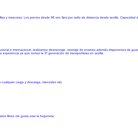
illas y mascotas. Los precios desde 9€ son fijos por radio de distancia desde sevilla. Capacidad
, nacional e internacional, realizamos desmontaje, montaje de enseres además disponemos de gua
a experiencia ya que somos la 3ª generación de transportistas en sevilla.
en cualquier carga y descarga, mercedes vito
atos libres me gusta usar la furgoneta