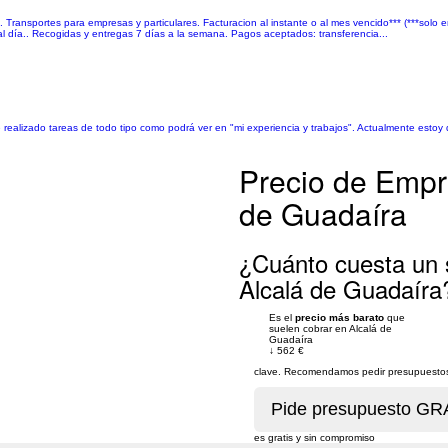
ransportes para empresas y particulares. Facturacion al instante o al mes vencido*** (***solo e
al día.. Recogidas y entregas 7 días a la semana. Pagos aceptados: transferencia...
ealizado tareas de todo tipo como podrá ver en "mi experiencia y trabajos". Actualmente estoy d
Precio de Empr
de Guadaíra
¿Cuánto cuesta un
Alcalá de Guadaíra
Es el
precio más barato
que
suelen cobrar en Alcalá de
Guadaíra
↓
562 €
clave. Recomendamos pedir presupuestos 
es gratis y sin compromiso