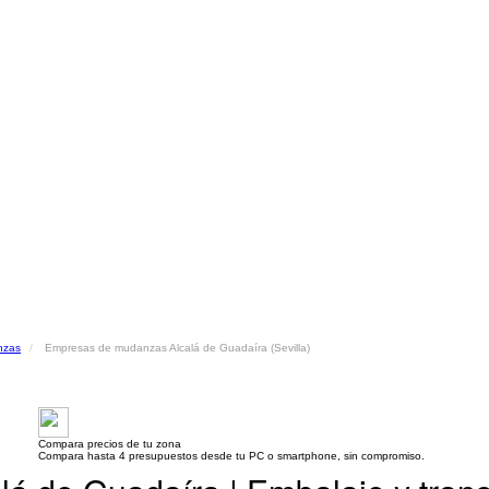
nzas
Empresas de mudanzas Alcalá de Guadaíra (Sevilla)
Compara precios de tu zona
Compara hasta 4 presupuestos desde tu PC o smartphone, sin compromiso.