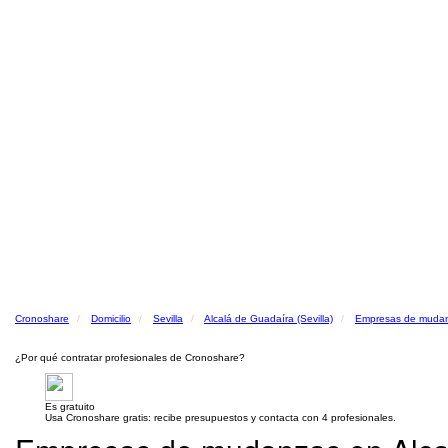
Cronoshare
Domicilio
Sevilla
Alcalá de Guadaíra (Sevilla)
Empresas de muda
¿Por qué contratar profesionales de Cronoshare?
Es gratuito
Usa Cronoshare gratis: recibe presupuestos y contacta con 4 profesionales.