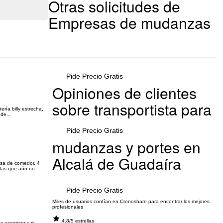
Otras solicitudes de
Empresas de mudanzas
Pide Precio Gratis
Opiniones de clientes
sobre transportista para
ría billy estrecha,
de...
Pide Precio Gratis
mudanzas y portes en
Alcalá de Guadaíra
esa de comedor, 4
 las que aún no
Pide Precio Gratis
Miles de usuarios confían en Cronoshare para encontrar los mejores
profesionales
4.8/5 estrellas
y ascensor y si