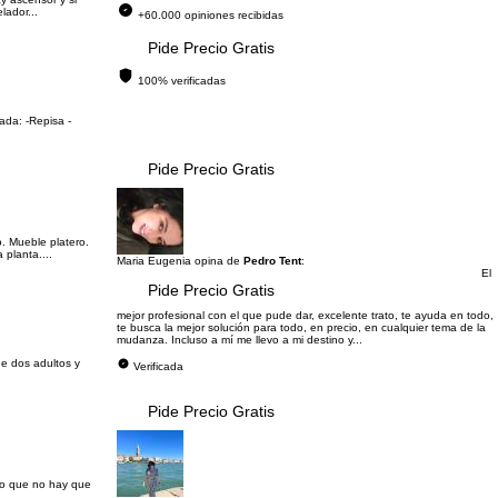
lador...
+60.000 opiniones recibidas
Pide Precio Gratis
100% verificadas
ada: -Repisa -
Pide Precio Gratis
. Mueble platero.
 planta....
Maria Eugenia opina de
Pedro Tent
:
El
Pide Precio Gratis
mejor profesional con el que pude dar, excelente trato, te ayuda en todo,
te busca la mejor solución para todo, en precio, en cualquier tema de la
mudanza. Incluso a mí me llevo a mi destino y...
de dos adultos y
Verificada
Pide Precio Gratis
lo que no hay que