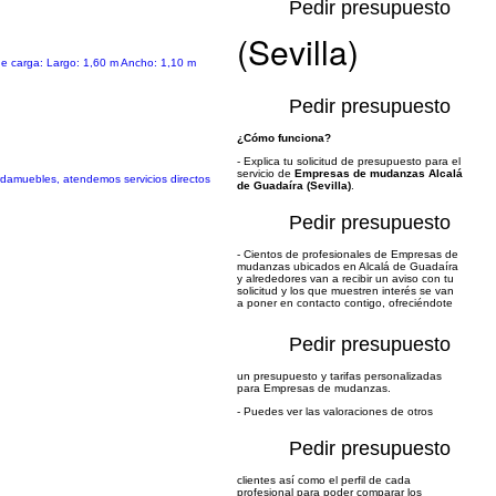
Pedir presupuesto
(Sevilla)
 de carga: Largo: 1,60 m Ancho: 1,10 m
Pedir presupuesto
¿Cómo funciona?
- Explica tu solicitud de presupuesto para el
servicio de
Empresas de mudanzas Alcalá
rdamuebles, atendemos servicios directos
de Guadaíra (Sevilla)
.
Pedir presupuesto
- Cientos de profesionales de Empresas de
mudanzas ubicados en Alcalá de Guadaíra
y alrededores van a recibir un aviso con tu
solicitud y los que muestren interés se van
a poner en contacto contigo, ofreciéndote
Pedir presupuesto
un presupuesto y tarifas personalizadas
para Empresas de mudanzas.
- Puedes ver las valoraciones de otros
Pedir presupuesto
clientes así como el perfil de cada
profesional para poder comparar los