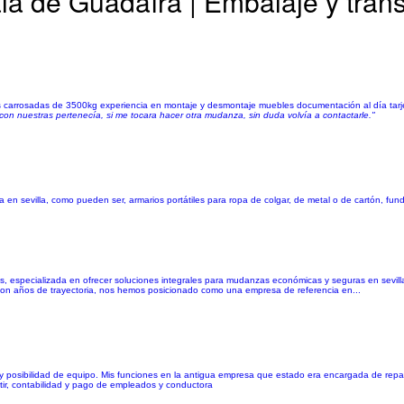
á de Guadaíra | Embalaje y tran
 carrosadas de 3500kg experiencia en montaje y desmontaje muebles documentación al día tarjet
n nuestras pertenecía, si me tocara hacer otra mudanza, sin duda volvía a contactarle."
en sevilla, como pueden ser, armarios portátiles para ropa de colgar, de metal o de cartón, fun
os, especializada en ofrecer soluciones integrales para mudanzas económicas y seguras en sevi
. Con años de trayectoria, nos hemos posicionado como una empresa de referencia en...
y posibilidad de equipo. Mis funciones en la antigua empresa que estado era encargada de repar
tir, contabilidad y pago de empleados y conductora