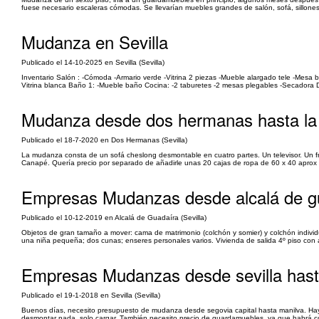
fuese necesario escaleras cómodas. Se llevarían muebles grandes de salón, sofá, sillones, s
Mudanza en Sevilla
Publicado el 14-10-2025 en Sevilla (Sevilla)
Inventario Salón : -Cómoda -Armario verde -Vitrina 2 piezas -Mueble alargado tele -Mesa 
Vitrina blanca Baño 1: -Mueble baño Cocina: -2 taburetes -2 mesas plegables -Secadora D
Mudanza desde dos hermanas hasta la
Publicado el 18-7-2020 en Dos Hermanas (Sevilla)
La mudanza consta de un sofá cheslong desmontable en cuatro partes. Un televisor. Un f
Canapé. Quería precio por separado de añadirle unas 20 cajas de ropa de 60 x 40 aprox y t
Empresas Mudanzas desde alcalá de gu
Publicado el 10-12-2019 en Alcalá de Guadaíra (Sevilla)
Objetos de gran tamaño a mover: cama de matrimonio (colchón y somier) y colchón individual,
una niña pequeña; dos cunas; enseres personales varios. Vivienda de salida 4º piso con
Empresas Mudanzas desde sevilla has
Publicado el 19-1-2018 en Sevilla (Sevilla)
Buenos días, necesito presupuesto de mudanza desde segovia capital hasta manilva. Ha
desmontar nada, solo cargar. También necesito precio de guardamuebles, ya que habrá 