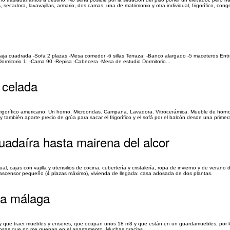
ecadora, lavavajillas, armario, dos camas, una de matrimonio y otra individual, frigorífico, conge
baja cuadrada -Sofa 2 plazas -Mesa comedor -6 sillas Terraza: -Banco alargado -5 maceteros Entr
ormitorio 1: -Cama 90 -Repisa -Cabecera -Mesa de estudio Dormitorio...
 celada
rigorífico americano. Un horno. Microondas. Campana. Lavadora. Vitrocerámica. Mueble de horno
ambién aparte precio de grúa para sacar el frigorífico y el sofá por el balcón desde una primera
adaíra hasta mairena del alcor
 cajas con vajilla y utensilios de cocina, cubertería y cristalería, ropa de invierno y de verano 
 ascensor pequeño (4 plazas máximo), vivienda de llegada: casa adosada de dos plantas.
ta málaga
y que traer muebles y enseres, que ocupan unos 18 m3 y que están en un guardamuebles, por 
cosas que no me quepan en el apartamento. Muchas gracias