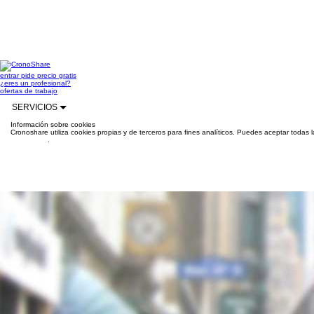
entrar
pide precio gratis
¿eres un profesional?
ofertas de trabajo
SERVICIOS
Información sobre cookies
Cronoshare utiliza cookies propias y de terceros para fines analíticos. Puedes aceptar todas 
información
.