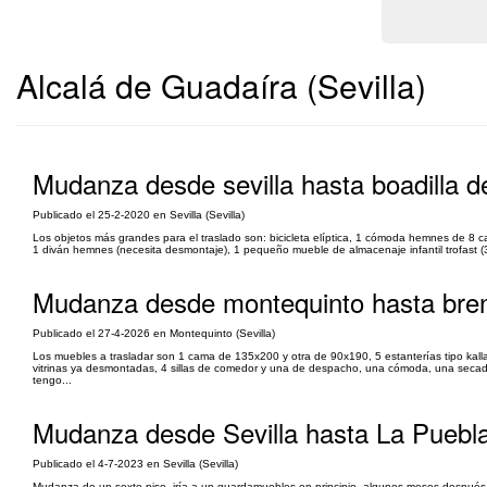
Alcalá de Guadaíra (Sevilla)
Mudanza desde sevilla hasta boadilla d
Publicado el 25-2-2020 en Sevilla (Sevilla)
Los objetos más grandes para el traslado son: bicicleta elíptica, 1 cómoda hemnes de 8 c
1 diván hemnes (necesita desmontaje), 1 pequeño mueble de almacenaje infantil trofast (3 
Mudanza desde montequinto hasta bre
Publicado el 27-4-2026 en Montequinto (Sevilla)
Los muebles a trasladar son 1 cama de 135x200 y otra de 90x190, 5 estanterías tipo kal
vitrinas ya desmontadas, 4 sillas de comedor y una de despacho, una cómoda, una secado
tengo...
Mudanza desde Sevilla hasta La Puebla
Publicado el 4-7-2023 en Sevilla (Sevilla)
Mudanza de un sexto piso, iría a un guardamuebles en principio, algunos meses después lo