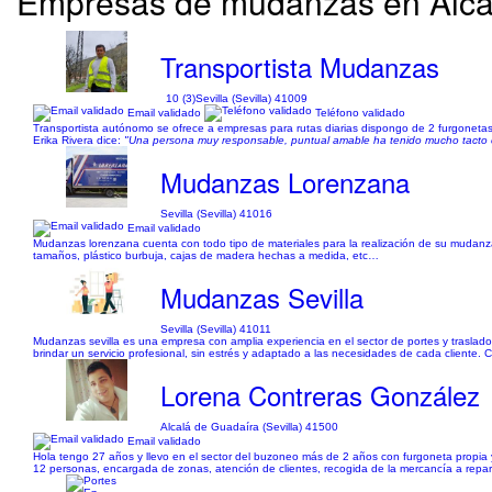
Empresas de mudanzas en Alcal
Transportista Mudanzas
10 (3)
Sevilla (Sevilla) 41009
Email validado
Teléfono validado
Transportista autónomo se ofrece a empresas para rutas diarias dispongo de 2 furgonetas
Erika Rivera dice:
"Una persona muy responsable, puntual amable ha tenido mucho tacto co
Mudanzas Lorenzana
Sevilla (Sevilla) 41016
Email validado
Mudanzas lorenzana cuenta con todo tipo de materiales para la realización de su mudanza 
tamaños, plástico burbuja, cajas de madera hechas a medida, etc…
Mudanzas Sevilla
Sevilla (Sevilla) 41011
Mudanzas sevilla es una empresa con amplia experiencia en el sector de portes y traslad
brindar un servicio profesional, sin estrés y adaptado a las necesidades de cada cliente
Lorena Contreras González
Alcalá de Guadaíra (Sevilla) 41500
Email validado
Hola tengo 27 años y llevo en el sector del buzoneo más de 2 años con furgoneta propia 
12 personas, encargada de zonas, atención de clientes, recogida de la mercancía a repar