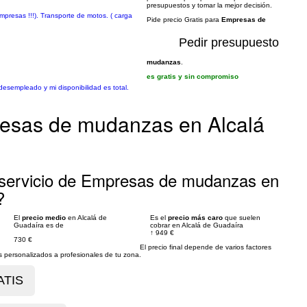
presupuestos y tomar la mejor decisión.
mpresas !!!). Transporte de motos. ( carga
Pide precio Gratis para
Empresas de
Pedir presupuesto
mudanzas
.
es gratis y sin compromiso
esempleado y mi disponibilidad es total.
esas de mudanzas en Alcalá
 servicio de Empresas de mudanzas en
?
El
precio medio
en Alcalá de
Es el
precio más caro
que suelen
Guadaíra es de
cobrar en Alcalá de Guadaíra
↑
949 €
730 €
El precio final depende de varios factores
personalizados a profesionales de tu zona.