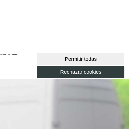
sí como obtener
más