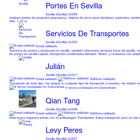
Portes En Sevilla
Sevilla (Sevilla) 41006
realizan portes de pequeña paquetería, objetos de poco peso bicicletas, patinetes, sombr
Alto: 1,10 m
Servicios De Transportes
Sevilla (Sevilla) 41020
Email validado
Servicios de portes y mudanzas en sevilla, también ofrecemos servicios fuera de sevilla
de portes en sevilla capital, transportes combinados llamado "fletes" y contamos con ampli
Julián
Sevilla (Sevilla) 41017
Email validado
Teléfono validado
Transporte de todo tipo, me adapto a cualquier tipo de transporte y horarios, me implico 
9 veces contratado en Cronoshare
Qian Tang
Sevilla (Sevilla) 41008
Email validado
Teléfono validado
Hola busco ingresos extras con mi volkswagen Transporter. Estoy trabajando pero en mis r
Levy Peres
Sevilla (Sevilla) 41007