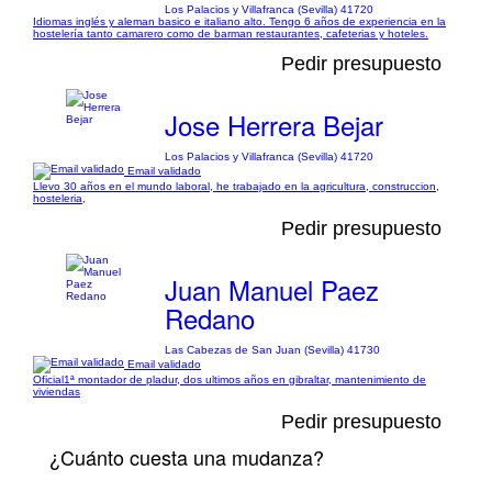
Los Palacios y Villafranca (Sevilla) 41720
Idiomas inglés y aleman basico e italiano alto. Tengo 6 años de experiencia en la
hostelería tanto camarero como de barman restaurantes, cafeterias y hoteles.
Pedir presupuesto
Jose Herrera Bejar
Los Palacios y Villafranca (Sevilla) 41720
Email validado
Llevo 30 años en el mundo laboral, he trabajado en la agricultura, construccion,
hosteleria,
Pedir presupuesto
Juan Manuel Paez
Redano
Las Cabezas de San Juan (Sevilla) 41730
Email validado
Oficial1ª montador de pladur, dos ultimos años en gibraltar, mantenimiento de
viviendas
Pedir presupuesto
¿Cuánto cuesta una mudanza?