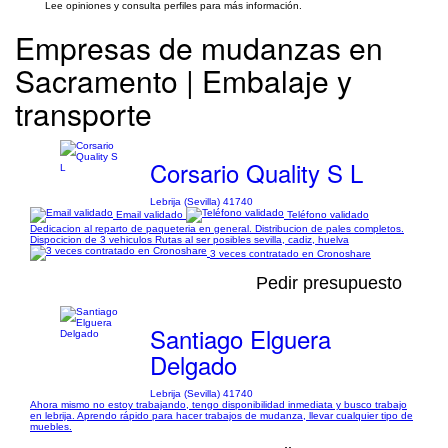
Lee opiniones y consulta perfiles para más información.
Empresas de mudanzas en
Sacramento | Embalaje y
transporte
Corsario Quality S L
Lebrija (Sevilla) 41740
Email validado
Teléfono validado
Dedicacion al reparto de paqueteria en general. Distribucion de pales completos.
Dispocicion de 3 vehiculos Rutas al ser posibles sevilla, cadiz, huelva
3 veces contratado en Cronoshare
Pedir presupuesto
Santiago Elguera
Delgado
Lebrija (Sevilla) 41740
Ahora mismo no estoy trabajando, tengo disponibilidad inmediata y busco trabajo
en lebrija. Aprendo rápido para hacer trabajos de mudanza, llevar cualquier tipo de
muebles.