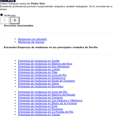
Carlos Vázquez opina de
Pedro Tent
:
Exxelente profesional puntual comprometido simpatico amable trabajador. Se lo recomiendo a
todos
Verificada
Servicios relacionados
Mudanzas con elevador
Mudanzas de oficinas
Encuentra Empresas de mudanzas en las principales ciudades de Sevilla
Empresas de mudanzas en Sevilla
Empresas de mudanzas en Mairena del Alcor
Empresas de mudanzas en Dos Hermanas
Empresas de mudanzas en Lebrija
Empresas de mudanzas en Pilas
Empresas de mudanzas en Lora del Río
Empresas de mudanzas en Santiponce
Empresas de mudanzas en Alcalá de Guadaíra
Empresas de mudanzas en Utrera
Empresas de mudanzas en Burguillos
Empresas de mudanzas en Coria del Río
Empresas de mudanzas en Mairena del Aljarafe
Empresas de mudanzas en Carmona
Empresas de mudanzas en Los Palacios y Villafranca
Empresas de mudanzas en Morón de la Frontera
Empresas de mudanzas en Écija
Empresas de mudanzas en Bormujos
Empresas de mudanzas en La Puebla del Río
Empresas de mudanzas en Camas