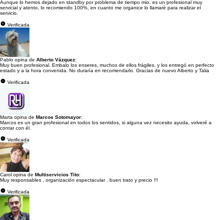
Aunque lo hemos dejado en standby por problema de tiempo mio, es un profesional muy
servicial y atento, lo recomiendo 100%, en cuanto me organice lo llamaré para realizar el
servicio.
Verificada
Pablo opina de
Alberto Vázquez
:
Muy buen profesional. Embalo los enseres, muchos de ellos frágiles, y los entregó en perfecto
estado y a la hora convenida. No duraría en recomendarlo. Gracias de nuevo Alberto y Talia
Verificada
Marta opina de
Marcos Sotomayor
:
Marcos es un gran profesional en todos los sentidos, si alguna vez necesito ayuda, volveré a
contar con él.
Verificada
Carol opina de
Multiservicios Tito
:
Muy responsables , organización espectacular , buen trato y precio !!!
Verificada