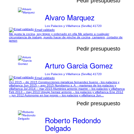
Pedir presupuesto
Alvaro Marquez
Los Palacios y Villafranca (Sevilla) 41720
Email validado
Me gusta la cocina, soy limpio y ordenado en ella Me adapto a cualquier
circunstancia de trabajo, puedo hacer de pinche de cocina, camarero, cortador de
jamon
Pedir presupuesto
Arturo Garcia Gomez
Los Palacios y Villafranca (Sevilla) 41720
Email validado
Oct 2015 – dic 2015 Construcciones metalicas fernandez bueno - los palacios y
villafranca Jun 2015 – ago 2015 Nundiarroz s. A. - marismas de los palacios y
villafranca Jul 2014 – mar 2015 Aluminios antonio maetre – los palacios y villafranca
Feb 2013 – may 2013 Urquijo herraiz antonio – los palacios y villafranca Ene 2012
– jun 2012 Autonomo en bar propio – los palacios y villafranca Jun...
Pedir presupuesto
Roberto Redondo
Delgado