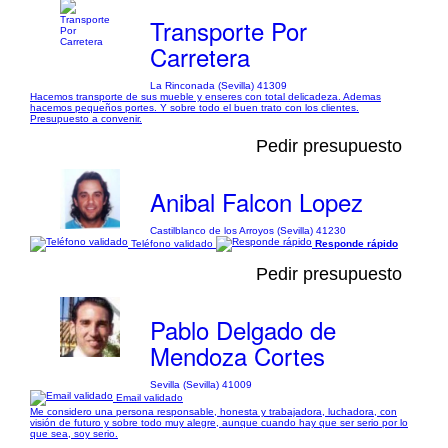
Transporte Por
Carretera
La Rinconada (Sevilla) 41309
Hacemos transporte de sus mueble y enseres con total delicadeza. Ademas
hacemos pequeños portes. Y sobre todo el buen trato con los clientes.
Presupuesto a convenir.
Pedir presupuesto
Anibal Falcon Lopez
Castilblanco de los Arroyos (Sevilla) 41230
Teléfono validado
Responde rápido
Pedir presupuesto
Pablo Delgado de
Mendoza Cortes
Sevilla (Sevilla) 41009
Email validado
Me considero una persona responsable, honesta y trabajadora, luchadora, con
visión de futuro y sobre todo muy alegre, aunque cuando hay que ser serio por lo
que sea, soy serio.