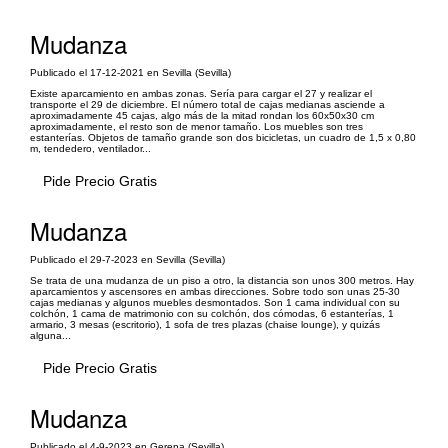
Mudanza
Publicado el 17-12-2021 en Sevilla (Sevilla)
Existe aparcamiento en ambas zonas. Sería para cargar el 27 y realizar el
transporte el 29 de diciembre. El número total de cajas medianas asciende a
aproximadamente 45 cajas, algo más de la mitad rondan los 60x50x30 cm
aproximadamente, el resto son de menor tamaño. Los muebles son tres
estanterías. Objetos de tamaño grande son dos bicicletas, un cuadro de 1,5 x 0,80
m, tendedero, ventilador...
Pide Precio Gratis
Mudanza
Publicado el 29-7-2023 en Sevilla (Sevilla)
Se trata de una mudanza de un piso a otro, la distancia son unos 300 metros. Hay
aparcamientos y ascensores en ambas direcciones. Sobre todo son unas 25-30
cajas medianas y algunos muebles desmontados. Son 1 cama individual con su
colchón, 1 cama de matrimonio con su colchón, dos cómodas, 6 estanterías, 1
armario, 3 mesas (escritorio), 1 sofa de tres plazas (chaise lounge), y quizás
alguna...
Pide Precio Gratis
Mudanza
Publicado el 4-9-2023 en Gerena (Sevilla)