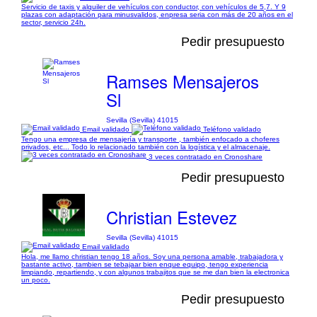
Servicio de taxis y alquiler de vehículos con conductor, con vehículos de 5,7. Y 9
plazas con adaptación para minusvalidos, enpresa seria con más de 20 años en el
sector, servicio 24h.
Pedir presupuesto
Ramses Mensajeros
Sl
Sevilla (Sevilla) 41015
Email validado
Teléfono validado
Tengo una empresa de mensajería y transporte , también enfocado a choferes
privados, etc... Todo lo relacionado también con la logística y el almacenaje.
3 veces contratado en Cronoshare
Pedir presupuesto
Christian Estevez
Sevilla (Sevilla) 41015
Email validado
Hola, me llamo christian tengo 18 años. Soy una persona amable, trabajadora y
bastante activo, tambien se tebajaar bien enque equipo, tengo experiencia
limpiando, repartiendo, y con algunos trabajitos que se me dan bien la electronica
un poco.
Pedir presupuesto