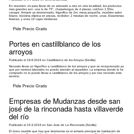
En resumen; es para llevar de un adosado a otro en otra localidad; los productos
mas grandes son, una tv de 75", chaiselongue de 4 plazas; colchon 1,50m,
canape. Armario ya desmontado; frigorifico de 2m; mesa pequeña, muebles salon
liviano, bicicleta eliptica en piezas, recibidor; 2 mesitas de noche, unas. Estanterias
livianas, y unas 10 cajas medianas.
Pide Precio Gratis
Portes en castillblanco de los
arroyos
Publicado el 19-9-2019 en Castilblanco de los Arroyos (Sevilla)
Necesito llevar un frigorífico a castilblanco de los arroyos y que se recepcionado ya
que por motivos laborales no puedo atender al repartidor. La empresa donde lo he
comprado no lo puedo llevar a castilblanco de los arroyos y por eso necesito este
servicio.
Pide Precio Gratis
Empresas de Mudanzas desde san
josé de la rinconada hasta villaverde
del río
Publicado el 15-3-2018 en San Jose de La Rinconada (Sevilla)
El único mueble que hay que desmontar es el armario principal de habitación de