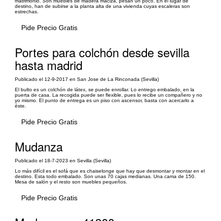
matrimonio. Son muebles de madera maciza, pesan un poco. En el lugar de
destino, han de subirse a la planta alta de una vivienda cuyas escaleras son
estrechas.
Pide Precio Gratis
Portes para colchón desde sevilla
hasta madrid
Publicado el 12-9-2017 en San Jose de La Rinconada (Sevilla)
El bulto es un colchón de látex, se puede enrollar. Lo entrego embalado, en la
puerta de casa. La recogida puede ser flexible, pues lo recibe un compañero y no
yo mismo. El punto de entrega es un piso con ascensor, basta con acercarlo a
éste.
Pide Precio Gratis
Mudanza
Publicado el 18-7-2023 en Sevilla (Sevilla)
Lo más difícil es el sofá que es chaiselonge que hay que desmontar y montar en el
destino. Esta todo embalado. Son unas 70 cajas medianas. Una cama de 150.
Mesa de salón y el resto son muebles pequeños.
Pide Precio Gratis