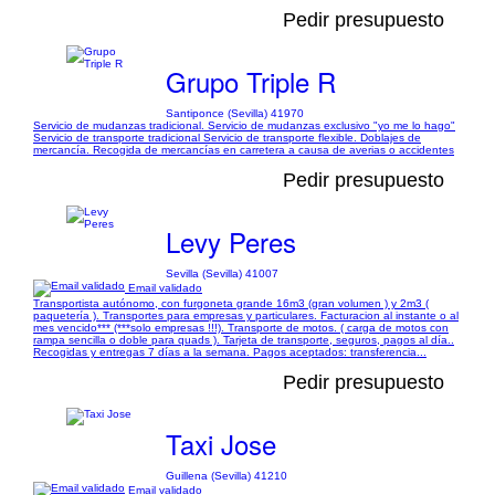
Pedir presupuesto
Grupo Triple R
Santiponce (Sevilla) 41970
Servicio de mudanzas tradicional. Servicio de mudanzas exclusivo "yo me lo hago"
Servicio de transporte tradicional Servicio de transporte flexible. Doblajes de
mercancía. Recogida de mercancías en carretera a causa de averias o accidentes
Pedir presupuesto
Levy Peres
Sevilla (Sevilla) 41007
Email validado
Transportista autónomo, con furgoneta grande 16m3 (gran volumen ) y 2m3 (
paquetería ). Transportes para empresas y particulares. Facturacion al instante o al
mes vencido*** (***solo empresas !!!). Transporte de motos. ( carga de motos con
rampa sencilla o doble para quads ). Tarjeta de transporte, seguros, pagos al día..
Recogidas y entregas 7 días a la semana. Pagos aceptados: transferencia...
Pedir presupuesto
Taxi Jose
Guillena (Sevilla) 41210
Email validado