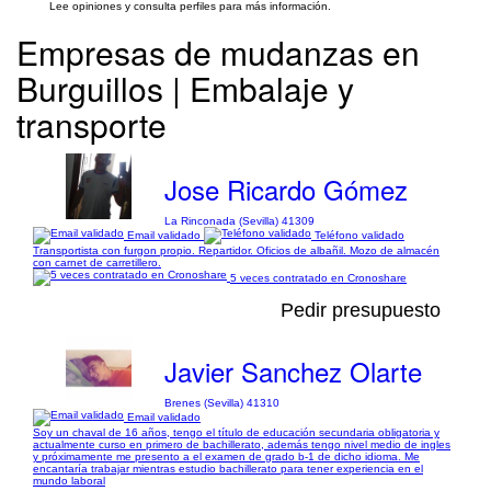
Lee opiniones y consulta perfiles para más información.
Empresas de mudanzas en
Burguillos | Embalaje y
transporte
Jose Ricardo Gómez
La Rinconada (Sevilla) 41309
Email validado
Teléfono validado
Transportista con furgon propio. Repartidor. Oficios de albañil. Mozo de almacén
con carnet de carretillero.
5 veces contratado en Cronoshare
Pedir presupuesto
Javier Sanchez Olarte
Brenes (Sevilla) 41310
Email validado
Soy un chaval de 16 años, tengo el título de educación secundaria obligatoria y
actualmente curso en primero de bachillerato, además tengo nivel medio de ingles
y próximamente me presento a el examen de grado b-1 de dicho idioma. Me
encantaría trabajar mientras estudio bachillerato para tener experiencia en el
mundo laboral