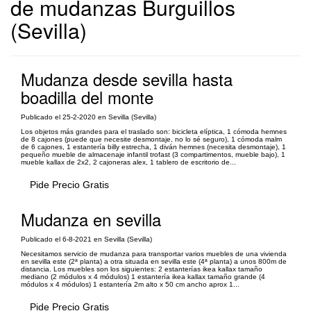
de mudanzas Burguillos
(Sevilla)
Mudanza desde sevilla hasta
boadilla del monte
Publicado el 25-2-2020 en Sevilla (Sevilla)
Los objetos más grandes para el traslado son: bicicleta elíptica, 1 cómoda hemnes
de 8 cajones (puede que necesite desmontaje, no lo sé seguro), 1 cómoda malm
de 6 cajones, 1 estantería billy estrecha, 1 diván hemnes (necesita desmontaje), 1
pequeño mueble de almacenaje infantil trofast (3 compartimentos, mueble bajo), 1
mueble kallax de 2x2, 2 cajoneras alex, 1 tablero de escritorio de...
Pide Precio Gratis
Mudanza en sevilla
Publicado el 6-8-2021 en Sevilla (Sevilla)
Necesitamos servicio de mudanza para transportar varios muebles de una vivienda
en sevilla este (2ª planta) a otra situada en sevilla este (4ª planta) a unos 800m de
distancia. Los muebles son los siguientes: 2 estanterías ikea kallax tamaño
mediano (2 módulos x 4 módulos) 1 estantería ikea kallax tamaño grande (4
módulos x 4 módulos) 1 estantería 2m alto x 50 cm ancho aprox 1...
Pide Precio Gratis