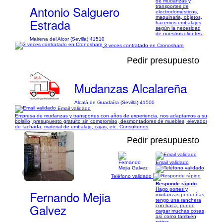
de mudanzas y
Antonio Salguero
transportes de
electrodomésticos,
maquinaria, objetos,
Estrada
hacemos embalajes
según la necesidad
de nuestros clientes.
Mairena del Alcor (Sevilla) 41510
3 veces contratado en Cronoshare
Pedir presupuesto
Mudanzas Alcalareña
Alcalá de Guadaíra (Sevilla) 41500
Email validado
Empresa de mudanzas y transportes con años de experiencia, nos adaptamos a su
bolsillo, presupuesto gratuito sin compromiso, desmontadores de muebles, elevador
de fachada, material de embalaje, cajas, etc. Consultenos
Pedir presupuesto
Email validado
1/2
Teléfono validado
Responde rápido
Hago portes y
Fernando Mejia
mudanzas pequeñas,
tengo una ranchera
Galvez
con baca, puedo
cargar muchas cosas
así como también
retirar