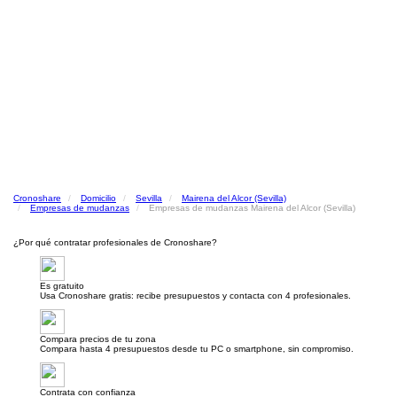
Cronoshare
Domicilio
Sevilla
Mairena del Alcor (Sevilla)
Empresas de mudanzas
Empresas de mudanzas Mairena del Alcor (Sevilla)
¿Por qué contratar profesionales de Cronoshare?
Es gratuito
Usa Cronoshare gratis: recibe presupuestos y contacta con 4 profesionales.
Compara precios de tu zona
Compara hasta 4 presupuestos desde tu PC o smartphone, sin compromiso.
Contrata con confianza