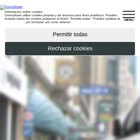
Información sobre cookies
Cronoshare utiliza cookies propias y de terceros para fines analíticos. Puedes
aceptar todas las cookies pulsando el botón “Permitir todas”. Puedes cambiar la
MENU
configuración
, y/o rechazar, así como obtener
más información
.