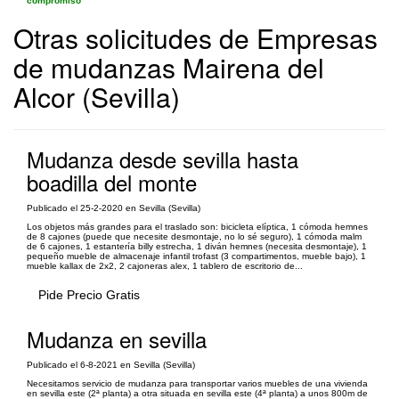
compromiso
Otras solicitudes de Empresas
de mudanzas Mairena del
Alcor (Sevilla)
Mudanza desde sevilla hasta
boadilla del monte
Publicado el 25-2-2020 en Sevilla (Sevilla)
Los objetos más grandes para el traslado son: bicicleta elíptica, 1 cómoda hemnes
de 8 cajones (puede que necesite desmontaje, no lo sé seguro), 1 cómoda malm
de 6 cajones, 1 estantería billy estrecha, 1 diván hemnes (necesita desmontaje), 1
pequeño mueble de almacenaje infantil trofast (3 compartimentos, mueble bajo), 1
mueble kallax de 2x2, 2 cajoneras alex, 1 tablero de escritorio de...
Pide Precio Gratis
Mudanza en sevilla
Publicado el 6-8-2021 en Sevilla (Sevilla)
Necesitamos servicio de mudanza para transportar varios muebles de una vivienda
en sevilla este (2ª planta) a otra situada en sevilla este (4ª planta) a unos 800m de