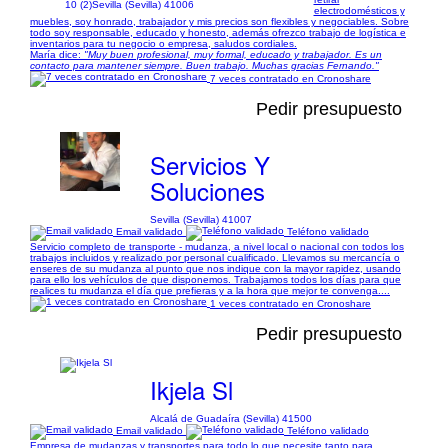
10 (2)
Sevilla (Sevilla) 41006
electrodomésticos y
muebles, soy honrado, trabajador y mis precios son flexibles y negociables. Sobre
todo soy responsable, educado y honesto, además ofrezco trabajo de logística e
inventarios para tu negocio o empresa, saludos cordiales.
María dice:
"Muy buen profesional, muy formal, educado y trabajador. Es un
contacto para mantener siempre. Buen trabajo. Muchas gracias Fernando."
7 veces contratado en Cronoshare
Pedir presupuesto
Servicios Y
Soluciones
Sevilla (Sevilla) 41007
Email validado
Teléfono validado
Servicio completo de transporte - mudanza, a nivel local o nacional con todos los
trabajos incluidos y realizado por personal cualificado. Llevamos su mercancía o
enseres de su mudanza al punto que nos indique con la mayor rapidez, usando
para ello los vehículos de que disponemos. Trabajamos todos los días para que
realices tu mudanza el día que prefieras y a la hora que mejor te convenga....
1 veces contratado en Cronoshare
Pedir presupuesto
Ikjela Sl
Alcalá de Guadaíra (Sevilla) 41500
Email validado
Teléfono validado
Empresa de mudanzas y transportes para todo lo que necesite tanto para