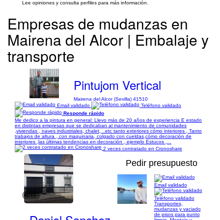
Lee opiniones y consulta perfiles para más información.
Empresas de mudanzas en
Mairena del Alcor | Embalaje y
transporte
Pintujom Vertical
Mairena del Alcor (Sevilla) 41510
Email validado
Teléfono validado
Responde rápido
Me dedico a la pintura en general: Llevo más de 20 años de experiencia E estado
en distintas empresas que se dedicaban al mantenimiento de comunidades
,viviendas , naves industriales, chalet, ..etc tanto exteriores cómo interiores , Tanto
trabajos de altura , con maquinaria, colgado con cueldas,cómo decoración de
interiores ,las últimas tendencias en decoración , ejemplo Estucos ,...
2 veces contratado en Cronoshare
Pedir presupuesto
Email validado
1/18
Teléfono validado
Transportes,
mudanzas y vaciado
Daniel Sanchez
de pisos para punto
limpio. Montaje y