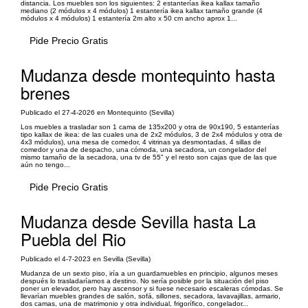
distancia. Los muebles son los siguientes: 2 estanterías ikea kallax tamaño
mediano (2 módulos x 4 módulos) 1 estantería ikea kallax tamaño grande (4
módulos x 4 módulos) 1 estantería 2m alto x 50 cm ancho aprox 1...
Pide Precio Gratis
Mudanza desde montequinto hasta
brenes
Publicado el 27-4-2026 en Montequinto (Sevilla)
Los muebles a trasladar son 1 cama de 135x200 y otra de 90x190, 5 estanterías
tipo kallax de ikea: de las cuales una de 2x2 módulos, 3 de 2x4 módulos y otra de
4x3 módulos), una mesa de comedor, 4 vitrinas ya desmontadas, 4 sillas de
comedor y una de despacho, una cómoda, una secadora, un congelador del
mismo tamaño de la secadora, una tv de 55" y el resto son cajas que de las que
aún no tengo...
Pide Precio Gratis
Mudanza desde Sevilla hasta La
Puebla del Rio
Publicado el 4-7-2023 en Sevilla (Sevilla)
Mudanza de un sexto piso, iría a un guardamuebles en principio, algunos meses
después lo trasladaríamos a destino. No sería posible por la situación del piso
poner un elevador, pero hay ascensor y si fuese necesario escaleras cómodas. Se
llevarían muebles grandes de salón, sofá, sillones, secadora, lavavajillas, armario,
dos camas, una de matrimonio y otra individual, frigorífico, congelador...