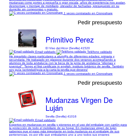
mudanzas como portes a pequeña o gran escala, años de experiencia nos avalan,
desmontaje y montaje de mobiliario, elevador de fachadas, presupuesto en su
domicilio sin compromiso y gratuito.
1 veces contratado en Cronoshare
Pedir presupuesto
Primitivo Perez
El Viso del Alcor (Sevilla) 41520
Email validado
Teléfono validado
He impartido clases particulares a alum@s de diferentes edades: primaria y
secundaria. He trabajado en glasgow durante dos veranos acompañando a
alumnos de toda andalucía con la beca de la junta de andalucía "idiomas y
juventud". Tengo el first certificate in english: instituto británico de sevilla. También
soy guía /actividad/guia-a-la-carta-la-sevilla-que-desees/
1 veces contratado en Cronoshare
Pedir presupuesto
Mudanzas Virgen De
Luján
Sevilla (Sevilla) 41016
Email validado
Expertos en mudanzas en sevilla y pioneros en el uso del embalaje con cartón para
la protección de todo el mobiliario de su hogar. En mudanzas virgen de luján
sabemos que el paso más importante en toda mudanza es el embalaje de sus
pertenencias, es por ello que embalamos uno a uno todos sus enseres