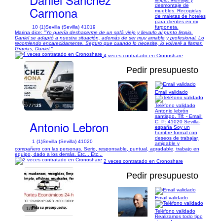
desmontaje de
Carmona
muebles. Recogidas
de maletas de hoteles
para clientes en mi
10 (1)
Sevilla (Sevilla) 41019
furgoneta.
Marina dice:
"Yo quería deshacerme de un sofá viejo y llevarlo al punto limpio.
Daniel se adaptó a nuestra situación, además de ser muy amable y profesional. Lo
recomiendo encarecidamente. Seguro que cuando lo necesite, lo volveré a llamar.
Gracias, Daniel."
4 veces contratado en Cronoshare
Pedir presupuesto
Email validado
1/6
Teléfono validado
Antonio lebrón
santiago. Tlf: - Email:
Antonio Lebron
C. P: 41020 Sevilla-
españa Soy un
hombre formal con
deseos de trabajar,
1 (1)
Sevilla (Sevilla) 41020
amigable y
compañero con las personas. Serio, responsable, puntual, agradable, trabajo en
equipo, dado a los demás. Etc... Etc...
2 veces contratado en Cronoshare
Pedir presupuesto
Email validado
1/6
Teléfono validado
Realizamos todo tipo