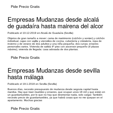
Pide Precio Gratis
Empresas Mudanzas desde alcalá
de guadaíra hasta mairena del alcor
Publicado el 10-12-2019 en Alcalá de Guadaíra (Sevilla)
Objetos de gran tamaño a mover: cama de matrimonio (colchón y somier) y colchón
individual, cajas con vajilla y utensilios de cocina, cubertería y cristalería, ropa de
invierno y de verano de dos adultos y una niña pequeña; dos cunas; enseres
personales varios. Vivienda de salida 4º piso con ascensor pequeño (4 plazas
máximo), vivienda de llegada: casa adosada de dos plantas.
Pide Precio Gratis
Empresas Mudanzas desde sevilla
hasta málaga
Publicado el 19-1-2018 en Sevilla (Sevilla)
Buenos días, necesito presupuesto de mudanza desde segovia capital hasta
manilva. Hay que traer muebles y enseres, que ocupan unos 18 m3 y que están en
un guardamuebles, por lo que no hay que desmontar nada, solo cargar. También
necesito precio de guardamuebles, ya que habrá cosas que no me quepan en el
apartamento. Muchas gracias
Pide Precio Gratis