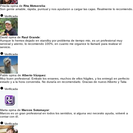
Priscila opina de
Rita Motserelia
:
Son gente amable, rápida, puntual y nos ayudaron a cargar las cajas. Realmente lo recomiendo.
Verificada
David opina de
Raul Grande
:
Aunque lo hemos dejado en standby por problema de tiempo mio, es un profesional muy
servicial y atento, lo recomiendo 100%, en cuanto me organice lo llamaré para realizar el
servicio.
Verificada
Pablo opina de
Alberto Vázquez
:
Muy buen profesional. Embalo los enseres, muchos de ellos frágiles, y los entregó en perfecto
estado y a la hora convenida. No duraría en recomendarlo. Gracias de nuevo Alberto y Talia
Verificada
Marta opina de
Marcos Sotomayor
:
Marcos es un gran profesional en todos los sentidos, si alguna vez necesito ayuda, volveré a
contar con él.
Verificada