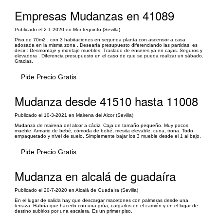
Empresas Mudanzas en 41089
Publicado el 2-1-2020 en Montequinto (Sevilla)
Piso de 70m2 , con 3 habitaciones en segunda planta con ascensor a casa
adosada en la misma zona . Desearía presupuesto diferenciando las partidas, es
decir : Desmontaje y montaje muebles. Traslado de enseres ya en cajas. Seguros y
elevadora . Diferencia presupuesto en el caso de que se pueda realizar un sábado.
Gracias.
Pide Precio Gratis
Mudanza desde 41510 hasta 11008
Publicado el 10-3-2021 en Mairena del Alcor (Sevilla)
Mudanza de mairena del alcor a cádiz. Caja de tamaño pequeño. Muy pocos
mueble. Armario de bebé, cómoda de bebé, mesita elevable, cuna, trona. Todo
empaquetado y nivel de suelo. Simplemente bajar los 3 mueble desde el 1 al bajo.
Pide Precio Gratis
Mudanza en alcalá de guadaíra
Publicado el 20-7-2020 en Alcalá de Guadaíra (Sevilla)
En el lugar de salida hay que descargar macetones con palmeras desde una
terraza. Habría que hacerlo con una grúa, cargarlos en el camión y en el lugar de
destino subirlos por una escalera. Es un primer piso.