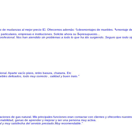
vicio de mudanzas al mejor precio 💶. Ofrecemos además: 🔩desmontajes de muebles. 🔧montaje 
particulares, empresas e instituciones. Solicite ahora su 📝presupuesto...
rofesional. Nos han atendido sin problemas a todo lo que ha ido surgiendo. Seguro que todo si
nal. Aparte vacío pisos, retiro basura, chatarra. Etc
les delicados, todo muy correcto , calidad y buen trato."
ciones de gas natural. Mis principales funciones eran contactar con clientes y ofrecerles nuestr
a, amabilidad, ganas de aprender y mejorar y ser una persona muy activa.
al y muy satisfecha del servicio prestado.Muy recomendable."