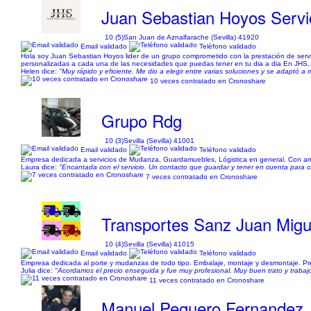
Juan Sebastian Hoyos Servic
10 (5)
San Juan de Aznalfarache (Sevilla) 41920
Email validado
Teléfono validado
Hola soy Juan Sebastian Hoyos lider de un grupo comprometido con la prestación de servic
personalizadas a cada una de las necesidades que puedas tener en tu dia a dia En JHS, 
Helen dice:
"Muy rápido y eficiente. Me dio a elegir entre varias soluciones y se adaptó
10 veces contratado en Cronoshare
Grupo Rdg
10 (3)
Sevilla (Sevilla) 41001
Email validado
Teléfono validado
Empresa dedicada a servicios de Mudanza, Guardamuebles, Lógistica en general. Con a
Laura dice:
"Encantada con el servicio. Un contacto que guardar y tener en cuenta para c
7 veces contratado en Cronoshare
Transportes Sanz Juan Migu
10 (4)
Sevilla (Sevilla) 41015
Email validado
Teléfono validado
Empresa dedicada al porte y mudanzas de todo tipo. Embalaje, montaje y desmontaje. Pre
Julia dice:
"Acordamos el precio enseguida y fue muy profesional. Muy buen trato y trabajo
11 veces contratado en Cronoshare
Manuel Peguero Fernandez