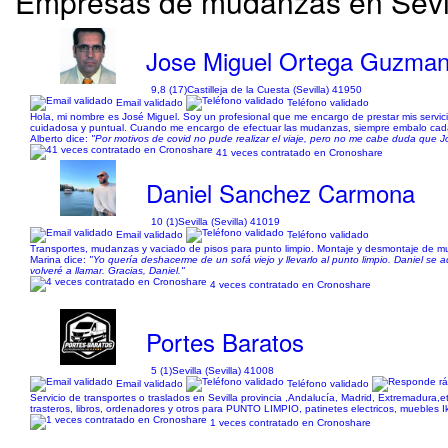
Empresas de mudanzas en Sevill
Jose Miguel Ortega Guzma
9,8 (17)
Castilleja de la Cuesta (Sevilla) 41950
Email validado
Teléfono validado
Hola, mi nombre es José Miguel. Soy un profesional que me encargo de prestar mis servi
cuidadosa y puntual. Cuando me encargo de efectuar las mudanzas, siempre embalo cada un
Alberto dice:
"Por motivos de covid no pude realizar el viaje, pero no me cabe duda que Jo
41 veces contratado en Cronoshare
Daniel Sanchez Carmona
10 (1)
Sevilla (Sevilla) 41019
Email validado
Teléfono validado
Transportes, mudanzas y vaciado de pisos para punto limpio. Montaje y desmontaje de mu
Marina dice:
"Yo quería deshacerme de un sofá viejo y llevarlo al punto limpio. Daniel s
volveré a llamar. Gracias, Daniel."
4 veces contratado en Cronoshare
Portes Baratos
5 (1)
Sevilla (Sevilla) 41008
Email validado
Teléfono validado
Servicio de transportes o traslados en Sevilla provincia ,Andalucía, Madrid, Extremadura,
trasteros, libros, ordenadores y otros para PUNTO LIMPIO, patinetes electricos, mueble
1 veces contratado en Cronoshare