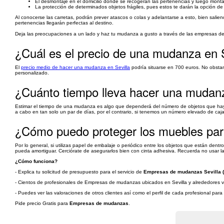
El desmontaje en el domicilio donde se recogerán las pertenencias y luego montaj
La protección de determinados objetos frágiles, pues estos te darán la opción de
Al conocerse las carretas, podrán prever atascos o colas y adelantarse a esto, bien sali
pertenencias llegarán perfectas al destino.
Deja las preocupaciones a un lado y haz tu mudanza a gusto a través de las empresas 
¿Cuál es el precio de una mudanza en S
El
precio medio de hacer una mudanza en Sevilla
podría situarse en 700 euros. No obstan
personalizado.
¿Cuánto tiempo lleva hacer una mudan
Estimar el tiempo de una mudanza es algo que dependerá del número de objetos que haya q
a cabo en tan solo un par de días, por el contrario, si tenemos un número elevado de c
¿Cómo puedo proteger los muebles pa
Por lo general, si utilizas papel de embalaje o periódico entre los objetos que están den
pueda amortiguar. Cerciórate de asegurarlos bien con cinta adhesiva. Recuerda no usar la
¿Cómo funciona?
- Explica tu solicitud de presupuesto para el servicio de
Empresas de mudanzas Sevilla (
- Cientos de profesionales de Empresas de mudanzas ubicados en Sevilla y alrededores va
- Puedes ver las valoraciones de otros clientes así como el perfil de cada profesional par
Pide precio Gratis para
Empresas de mudanzas
.