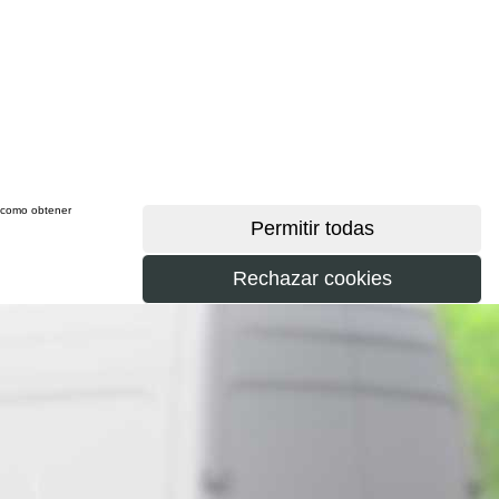
sí como obtener
más