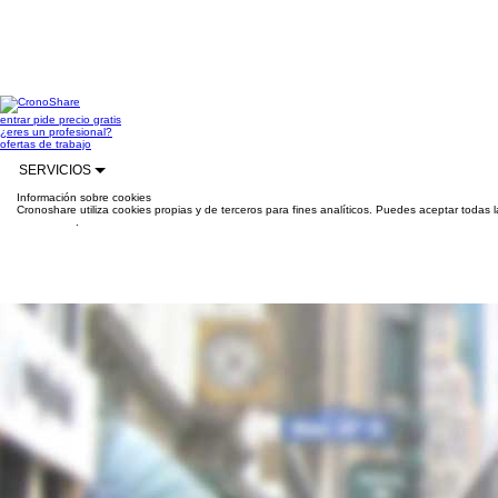
entrar
pide precio gratis
¿eres un profesional?
ofertas de trabajo
SERVICIOS
Información sobre cookies
Cronoshare utiliza cookies propias y de terceros para fines analíticos. Puedes aceptar todas 
información
.