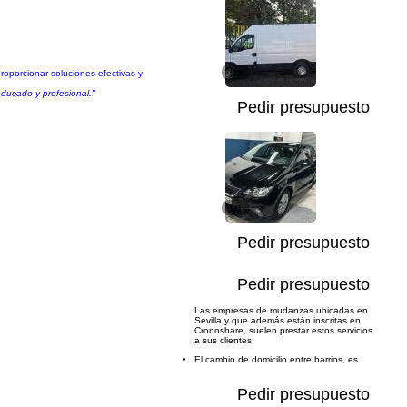
roporcionar soluciones efectivas y
1/2
educado y profesional."
Pedir presupuesto
1/1
Pedir presupuesto
Pedir presupuesto
Las empresas de mudanzas ubicadas en
Sevilla y que además están inscritas en
Cronoshare, suelen prestar estos servicios
a sus clientes:
El cambio de domicilio entre barrios, es
Pedir presupuesto