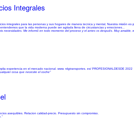
ios Integrales
ios integrales para las personas y sus hogares de manera tecnica y mental, Nuestra misión es p
entendemos que la vida moderna puede ser agitada llena de circustancias y emociones...
 a mis necesidades. Me informó en todo momento del proceso y el antes vs después. Muy amable, 
mplia experiencia en el mercado nacional. www. rdgtransportes. es/ PROFESIONALDESDE 2022
ualquier cosa que necesite el coche"
el
cios asequibles. Relacion calidad-precio. Presupuesto sin compromiso.
."