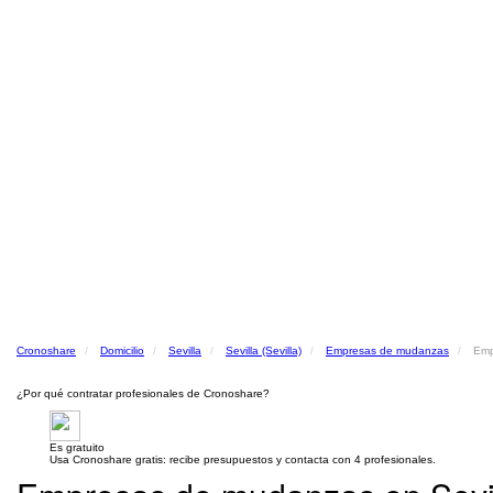
Cronoshare
Domicilio
Sevilla
Sevilla (Sevilla)
Empresas de mudanzas
Emp
¿Por qué contratar profesionales de Cronoshare?
Es gratuito
Usa Cronoshare gratis: recibe presupuestos y contacta con 4 profesionales.