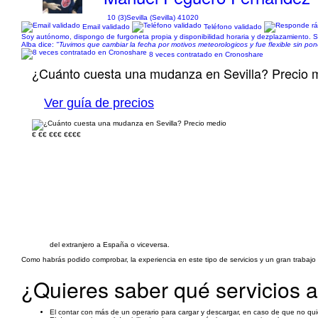
10 (3)
Sevilla (Sevilla) 41020
Email validado
Teléfono validado
Soy autónomo, dispongo de furgoneta propia y disponibilidad horaria y dezplazamiento. Se
Alba dice:
"Tuvimos que cambiar la fecha por motivos meteorologicos y fue flexible sin pon
8 veces contratado en Cronoshare
¿Cuánto cuesta una mudanza en Sevilla? Precio 
Ver guía de precios
€
€€
€€€
€€€€
del extranjero a España o viceversa.
Como habrás podido comprobar, la experiencia en este tipo de servicios y un gran traba
¿Quieres saber qué servicios 
El contar con más de un operario para cargar y descargar, en caso de que no quier