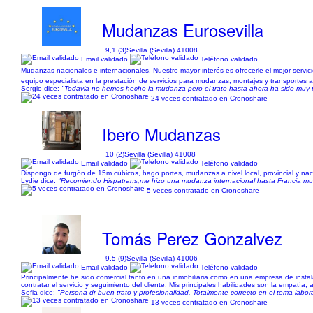
Mudanzas Eurosevilla
9,1 (3)
Sevilla (Sevilla) 41008
Email validado
Teléfono validado
Mudanzas nacionales e internacionales. Nuestro mayor interés es ofrecerle el mejor ser
equipo especialista en la prestación de servicios para mudanzas, montajes y transportes a 
Sergio dice:
"Todavia no hemos hecho la mudanza pero el trato hasta ahora ha sido muy p
24 veces contratado en Cronoshare
Ibero Mudanzas
10 (2)
Sevilla (Sevilla) 41008
Email validado
Teléfono validado
Dispongo de furgón de 15m cúbicos, hago portes, mudanzas a nivel local, provincial y nacio
Lydie dice:
"Recomiendo Hispatrans,me hizo una mudanza internacional hasta Francia mueb
5 veces contratado en Cronoshare
Tomás Perez Gonzalvez
9,5 (9)
Sevilla (Sevilla) 41006
Email validado
Teléfono validado
Principalmente he sido comercial tanto en una inmobiliaria como en una empresa de instala
contratar el servicio y seguimiento del cliente. Mis principales habilidades son la empatí
Sofia dice:
"Persona dr buen trato y profesionalidad. Totalmente correcto en el tema labor
13 veces contratado en Cronoshare