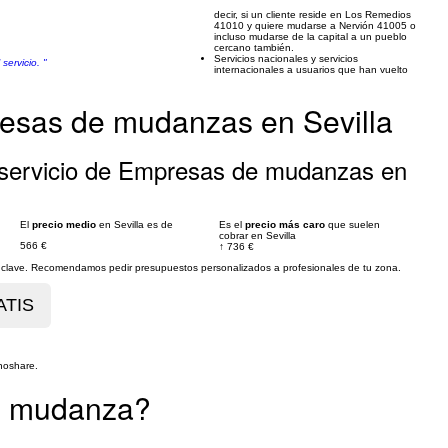
decir, si un cliente reside en Los Remedios
41010 y quiere mudarse a Nervión 41005 o
incluso mudarse de la capital a un pueblo
cercano también.
Servicios nacionales y servicios
servicio. "
internacionales a usuarios que han vuelto
esas de mudanzas en Sevilla
 servicio de Empresas de mudanzas en
El
precio medio
en Sevilla es de
Es el
precio más caro
que suelen
cobrar en Sevilla
566 €
↑
736 €
es clave. Recomendamos pedir presupuestos personalizados a profesionales de tu zona.
noshare.
tu mudanza?