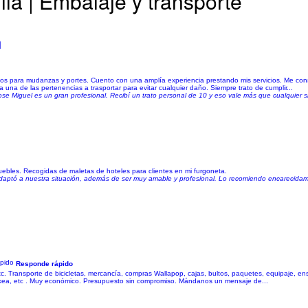
a | Embalaje y transporte
n
cios para mudanzas y portes. Cuento con una amplía experiencia prestando mis servicios. Me co
a de las pertenencias a trasportar para evitar cualquier daño. Siempre trato de cumplir...
se Miguel es un gran profesional. Recibí un trato personal de 10 y eso vale más que cualquier s
ebles. Recogidas de maletas de hoteles para clientes en mi furgoneta.
e adaptó a nuestra situación, además de ser muy amable y profesional. Lo recomiendo encarecida
Responde rápido
etc. Transporte de bicicletas, mercancía, compras Wallapop, cajas, bultos, paquetes, equipaje, e
s Ikea, etc . Muy económico. Presupuesto sin compromiso. Mándanos un mensaje de...