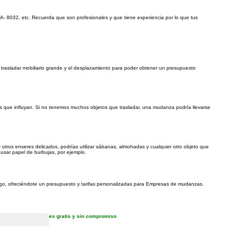
 A- 8032, etc. Recuerda que son profesionales y que tiene experiencia por lo que tus
 trasladar mobiliario grande y el desplazamiento para poder obtener un presupuesto
es que influyan. Si no tenemos muchos objetos que trasladar, una mudanza podría llevarse
 otros enseres delicados, podrías utilizar sábanas, almohadas y cualquier otro objeto que
 usar papel de burbujas, por ejemplo.
tigo, ofreciéndote un presupuesto y tarifas personalizadas para Empresas de mudanzas.
es gratis y sin compromiso