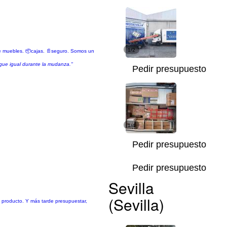
1/2
de muebles. 📦cajas. 📄seguro. Somos un
gue igual durante la mudanza."
Pedir presupuesto
1/4
Pedir presupuesto
Pedir presupuesto
Sevilla
(Sevilla)
o producto. Y más tarde presupuestar,