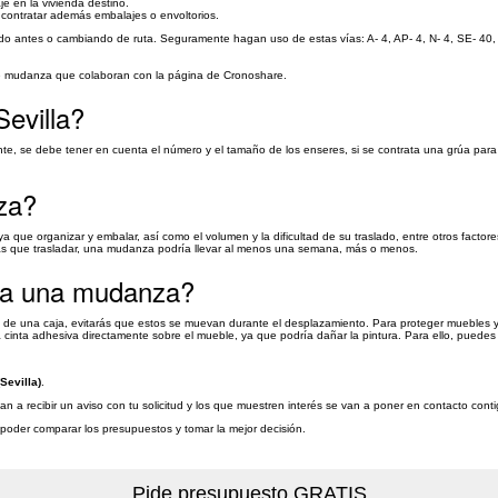
e en la vivienda destino.
 contratar además embalajes o envoltorios.
endo antes o cambiando de ruta. Seguramente hagan uso de estas vías: A- 4, AP- 4, N- 4, SE- 40,
de mudanza que colaboran con la página de Cronoshare.
evilla?
te, se debe tener en cuenta el número y el tamaño de los enseres, si se contrata una grúa para
za?
ue organizar y embalar, así como el volumen y la dificultad de su traslado, entre otros factor
ajas que trasladar, una mudanza podría llevar al menos una semana, más o menos.
ra una mudanza?
tro de una caja, evitarás que estos se muevan durante el desplazamiento. Para proteger muebles y
 cinta adhesiva directamente sobre el mueble, ya que podría dañar la pintura. Para ello, puedes
Sevilla)
.
n a recibir un aviso con tu solicitud y los que muestren interés se van a poner en contacto con
a poder comparar los presupuestos y tomar la mejor decisión.