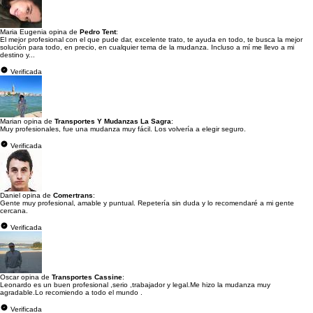
Maria Eugenia opina de
Pedro Tent
:
El mejor profesional con el que pude dar, excelente trato, te ayuda en todo, te busca la mejor
solución para todo, en precio, en cualquier tema de la mudanza. Incluso a mí me llevo a mi
destino y...
Verificada
Marian opina de
Transportes Y Mudanzas La Sagra
:
Muy profesionales, fue una mudanza muy fácil. Los volvería a elegir seguro.
Verificada
Daniel opina de
Comertrans
:
Gente muy profesional, amable y puntual. Repetería sin duda y lo recomendaré a mi gente
cercana.
Verificada
Oscar opina de
Transportes Cassine
:
Leonardo es un buen profesional ,serio ,trabajador y legal.Me hizo la mudanza muy
agradable.Lo recomiendo a todo el mundo .
Verificada