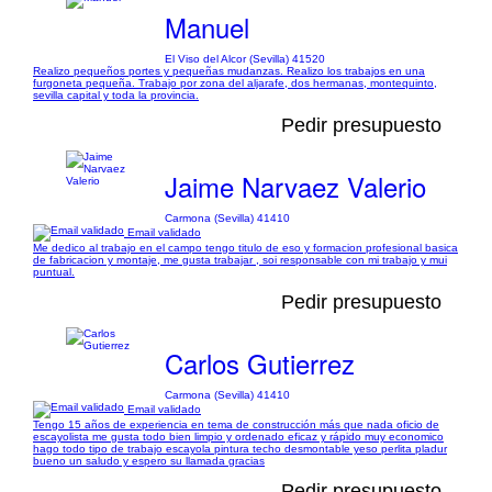
Manuel
El Viso del Alcor (Sevilla) 41520
Realizo pequeños portes y pequeñas mudanzas. Realizo los trabajos en una
furgoneta pequeña. Trabajo por zona del aljarafe, dos hermanas, montequinto,
sevilla capital y toda la provincia.
Pedir presupuesto
Jaime Narvaez Valerio
Carmona (Sevilla) 41410
Email validado
Me dedico al trabajo en el campo tengo titulo de eso y formacion profesional basica
de fabricacion y montaje, me gusta trabajar , soi responsable con mi trabajo y mui
puntual.
Pedir presupuesto
Carlos Gutierrez
Carmona (Sevilla) 41410
Email validado
Tengo 15 años de experiencia en tema de construcción más que nada oficio de
escayolista me gusta todo bien limpio y ordenado eficaz y rápido muy economico
hago todo tipo de trabajo escayola pintura techo desmontable yeso perlita pladur
bueno un saludo y espero su llamada gracias
Pedir presupuesto