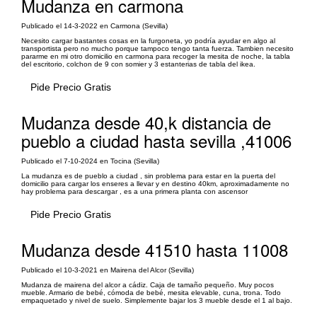
Mudanza en carmona
Publicado el 14-3-2022 en Carmona (Sevilla)
Necesito cargar bastantes cosas en la furgoneta, yo podría ayudar en algo al
transportista pero no mucho porque tampoco tengo tanta fuerza. Tambien necesito
pararme en mi otro domicilio en carmona para recoger la mesita de noche, la tabla
del escritorio, colchon de 9 con somier y 3 estanterias de tabla del ikea.
Pide Precio Gratis
Mudanza desde 40,k distancia de
pueblo a ciudad hasta sevilla ,41006
Publicado el 7-10-2024 en Tocina (Sevilla)
La mudanza es de pueblo a ciudad , sin problema para estar en la puerta del
domicilio para cargar los enseres a llevar y en destino 40km, aproximadamente no
hay problema para descargar , es a una primera planta con ascensor
Pide Precio Gratis
Mudanza desde 41510 hasta 11008
Publicado el 10-3-2021 en Mairena del Alcor (Sevilla)
Mudanza de mairena del alcor a cádiz. Caja de tamaño pequeño. Muy pocos
mueble. Armario de bebé, cómoda de bebé, mesita elevable, cuna, trona. Todo
empaquetado y nivel de suelo. Simplemente bajar los 3 mueble desde el 1 al bajo.