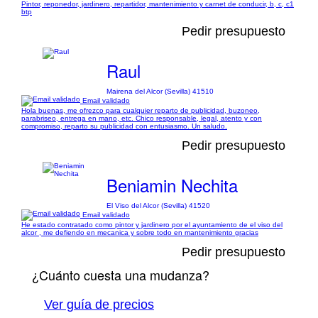
Pintor, reponedor, jardinero, repartidor, mantenimiento y carnet de conducir, b, c, c1
btp
Pedir presupuesto
Raul
Mairena del Alcor (Sevilla) 41510
Email validado
Hola buenas, me ofrezco para cualquier reparto de publicidad, buzoneo,
parabriseo, entrega en mano, etc. Chico responsable, legal, atento y con
compromiso, reparto su publicidad con entusiasmo. Un saludo.
Pedir presupuesto
Beniamin Nechita
El Viso del Alcor (Sevilla) 41520
Email validado
He estado contratado como pintor y jardinero por el ayuntamiento de el viso del
alcor , me defiendo en mecanica y sobre todo en mantenimiento gracias
Pedir presupuesto
¿Cuánto cuesta una mudanza?
Ver guía de precios