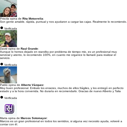
Priscila opina de
Rita Motserelia
:
Son gente amable, rápida, puntual y nos ayudaron a cargar las cajas. Realmente lo recomiendo.
Verificada
David opina de
Raul Grande
:
Aunque lo hemos dejado en standby por problema de tiempo mio, es un profesional muy
servicial y atento, lo recomiendo 100%, en cuanto me organice lo llamaré para realizar el
servicio.
Verificada
Pablo opina de
Alberto Vázquez
:
Muy buen profesional. Embalo los enseres, muchos de ellos frágiles, y los entregó en perfecto
estado y a la hora convenida. No duraría en recomendarlo. Gracias de nuevo Alberto y Talia
Verificada
Marta opina de
Marcos Sotomayor
:
Marcos es un gran profesional en todos los sentidos, si alguna vez necesito ayuda, volveré a
contar con él.