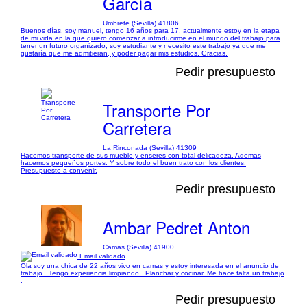
García
Umbrete (Sevilla) 41806
Buenos días, soy manuel, tengo 16 años para 17, actualmente estoy en la etapa
de mi vida en la que quiero comenzar a introducirme en el mundo del trabajo para
tener un futuro organizado, soy estudiante y necesito este trabajo ya que me
gustaría que me admitieran, y poder pagar mis estudios. Gracias.
Pedir presupuesto
Transporte Por
Carretera
La Rinconada (Sevilla) 41309
Hacemos transporte de sus mueble y enseres con total delicadeza. Ademas
hacemos pequeños portes. Y sobre todo el buen trato con los clientes.
Presupuesto a convenir.
Pedir presupuesto
Ambar Pedret Anton
Camas (Sevilla) 41900
Email validado
Ola soy una chica de 22 años vivo en camas y estoy interesada en el anuncio de
trabajo . Tengo experiencia limpiando . Planchar y cocinar. Me hace falta un trabajo
.
Pedir presupuesto