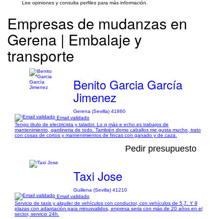
Lee opiniones y consulta perfiles para más información.
Empresas de mudanzas en
Gerena | Embalaje y
transporte
Benito Garcia García
Jimenez
Gerena (Sevilla) 41860
Email validado
Tengo titulo de electricista y talador. Lo q más e echo es trabajos de
mantenimiento, gardineria de todo. También domo caballos me gusta mucho, trato
con cosas de cortos y mantenimientos de fincas con ganado y de caza.
Pedir presupuesto
Taxi Jose
Guillena (Sevilla) 41210
Email validado
Servicio de taxis y alquiler de vehículos con conductor, con vehículos de 5,7. Y 9
plazas con adaptación para minusvalidos, enpresa seria con más de 20 años en el
sector, servicio 24h.