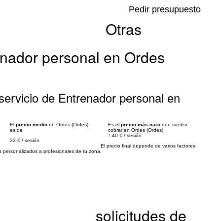
Pedir presupuesto
Otras
enador personal en Ordes
servicio de Entrenador personal en
El
precio medio
en Ordes (Ordes)
Es el
precio más caro
que suelen
es de
cobrar en Ordes (Ordes)
↑
40 €
/
sesión
33 €
/
sesión
El precio final depende de varios factores
personalizados a profesionales de tu zona.
solicitudes de