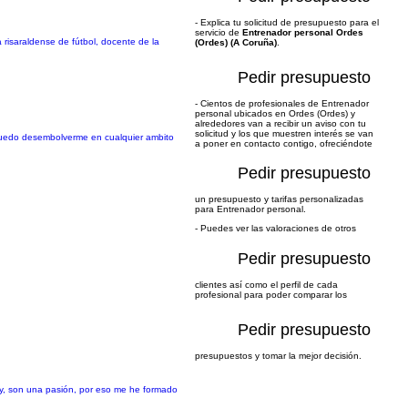
- Explica tu solicitud de presupuesto para el
servicio de
Entrenador personal Ordes
a risaraldense de fútbol, docente de la
(Ordes) (A Coruña)
.
Pedir presupuesto
- Cientos de profesionales de Entrenador
personal ubicados en Ordes (Ordes) y
alrededores van a recibir un aviso con tu
solicitud y los que muestren interés se van
 puedo desembolverme en cualquier ambito
a poner en contacto contigo, ofreciéndote
Pedir presupuesto
un presupuesto y tarifas personalizadas
para Entrenador personal.
- Puedes ver las valoraciones de otros
Pedir presupuesto
clientes así como el perfil de cada
profesional para poder comparar los
Pedir presupuesto
presupuestos y tomar la mejor decisión.
by, son una pasión, por eso me he formado