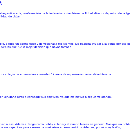
a
l argentino atfa, conferencista de la federación colombiana de fútbol, director deportivo de la lig
ilidad de viajar
le, dando un aporte fisico y demosional a mis clientes. Me pasiona ayudar a la gente por eso
 sientas que fue la mejor decision que hayas tomado.
ado de colegio de entrenadores comebol 17 años de experiencia nacionalidad italiana
n ayudar a otros a conseguir sus objetivos, ya que me motiva a seguir mejorando.
dedico a eso. Además, tengo como hobby el tenis y el mundo fitness en general. Más que un hob
e me capacitan para asesorar a cualquiera en esos ámbitos. Además, por mi complexión,...