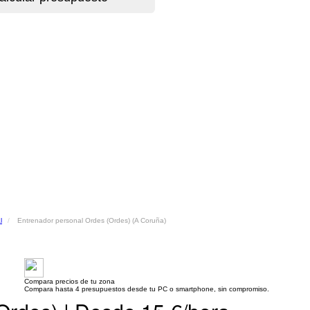
l
Entrenador personal Ordes (Ordes) (A Coruña)
Compara precios de tu zona
Compara hasta 4 presupuestos desde tu PC o smartphone, sin compromiso.