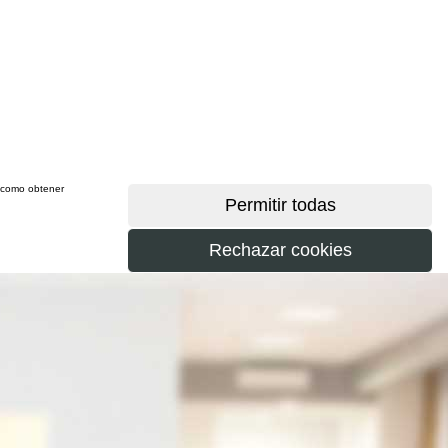
sí como obtener
más