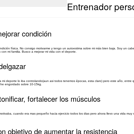
Entrenador pers
ejorar condición
ondición física. No consigo motivarme y tengo un autoestima sobre mi más bien baja. Soy un ca
n con mi familia. Busco a mejorar mi vida con el deporte.
delgazar
 mi deporte lo iba controlando(aun asi todos tenemos épocas, esta claro) pero este año, entre 
e, he engordado sobre 10-15kg.
onificar, fortalecer los músculos
ivaba, cuando era mas pequeño hacia ejercicio todos los dias pero ahora llevo una vida muy s
n objetivo de aumentar la resistencia