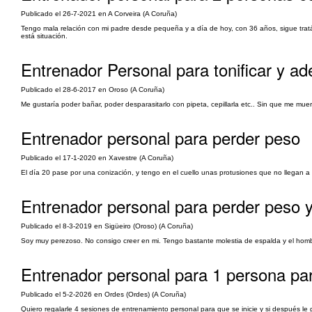
Publicado el 26-7-2021 en A Corveira (A Coruña)
Tengo mala relación con mi padre desde pequeña y a día de hoy, con 36 años, sigue tratá
está situación.
Entrenador Personal para tonificar y ad
Publicado el 28-6-2017 en Oroso (A Coruña)
Me gustaría poder bañar, poder desparasitarlo con pipeta, cepillarla etc.. Sin que me mu
Entrenador personal para perder peso
Publicado el 17-1-2020 en Xavestre (A Coruña)
El día 20 pase por una conización, y tengo en el cuello unas protusiones que no llegan a 
Entrenador personal para perder peso y 
Publicado el 8-3-2019 en Sigüeiro (Oroso) (A Coruña)
Soy muy perezoso. No consigo creer en mi. Tengo bastante molestia de espalda y el hombr
Entrenador personal para 1 persona para
Publicado el 5-2-2026 en Ordes (Ordes) (A Coruña)
Quiero regalarle 4 sesiones de entrenamiento personal para que se inicie y si después le