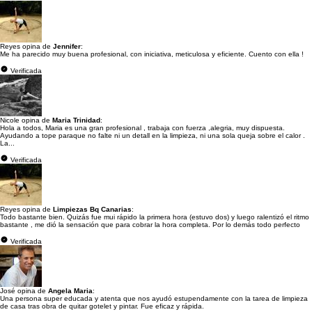
Reyes opina de
Jennifer
:
Me ha parecido muy buena profesional, con iniciativa, meticulosa y eficiente. Cuento con ella !
Verificada
Nicole opina de
Maria Trinidad
:
Hola a todos, Maria es una gran profesional , trabaja con fuerza ,alegria, muy dispuesta.
Ayudando a tope paraque no falte ni un detall en la limpieza, ni una sola queja sobre el calor .
La...
Verificada
Reyes opina de
Limpiezas Bq Canarias
:
Todo bastante bien. Quizás fue mui rápido la primera hora (estuvo dos) y luego ralentizó el ritmo
bastante , me dió la sensación que para cobrar la hora completa. Por lo demás todo perfecto
Verificada
José opina de
Angela Maria
:
Una persona super educada y atenta que nos ayudó estupendamente con la tarea de limpieza
de casa tras obra de quitar gotelet y pintar. Fue eficaz y rápida.