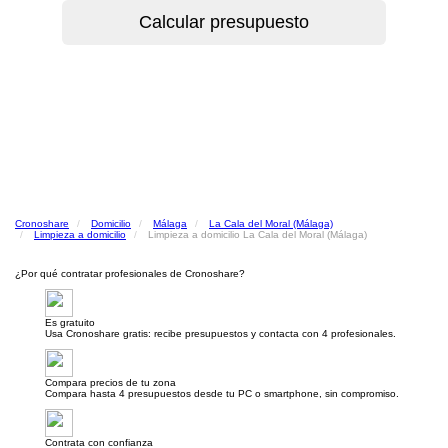
Cronoshare
Domicilio
Málaga
La Cala del Moral (Málaga)
Limpieza a domicilio
Limpieza a domicilio La Cala del Moral (Málaga)
¿Por qué contratar profesionales de Cronoshare?
Es gratuito
Usa Cronoshare gratis: recibe presupuestos y contacta con 4 profesionales.
Compara precios de tu zona
Compara hasta 4 presupuestos desde tu PC o smartphone, sin compromiso.
Contrata con confianza