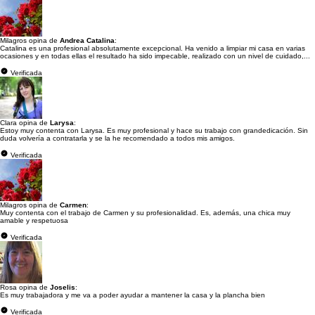
Milagros opina de
Andrea Catalina
:
Catalina es una profesional absolutamente excepcional. Ha venido a limpiar mi casa en varias
ocasiones y en todas ellas el resultado ha sido impecable, realizado con un nivel de cuidado,...
Verificada
Clara opina de
Larysa
:
Estoy muy contenta con Larysa. Es muy profesional y hace su trabajo con grandedicación. Sin
duda volvería a contratarla y se la he recomendado a todos mis amigos.
Verificada
Milagros opina de
Carmen
:
Muy contenta con el trabajo de Carmen y su profesionalidad. Es, además, una chica muy
amable y respetuosa
Verificada
Rosa opina de
Joselis
:
Es muy trabajadora y me va a poder ayudar a mantener la casa y la plancha bien
Verificada