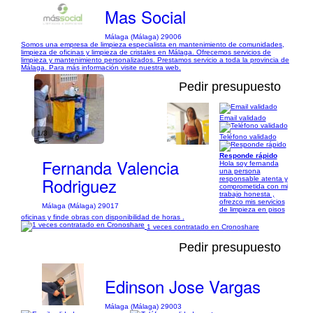
Mas Social
Málaga (Málaga) 29006
Somos una empresa de limpieza especialista en mantenimiento de comunidades,
limpieza de oficinas y limpieza de cristales en Málaga. Ofrecemos servicios de
limpieza y mantenimiento personalizados. Prestamos servicio a toda la provincia de
Málaga. Para más información visite nuestra web.
Pedir presupuesto
Email validado
1/3
Teléfono validado
Responde rápido
Fernanda Valencia
Hola soy fernanda
una persona
Rodriguez
responsable atenta y
comprometida con mi
trabajo honesta ,
ofrezco mis servicios
Málaga (Málaga) 29017
de limpieza en pisos
oficinas y finde obras con disponibilidad de horas .
1 veces contratado en Cronoshare
Pedir presupuesto
Edinson Jose Vargas
Málaga (Málaga) 29003