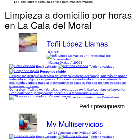
Lee opiniones y consulta perfiles para más información.
Limpieza a domicilio por horas
en La Cala del Moral
Toñi López Llamas
9,6 (24)
| Málaga (Málaga) 29001
Email validado
Teléfono validado
Responde rápido
Siempre me dediqué al servicio de limpieza y tareas del campo, además de haber
trabajado en algunas empresas. Ahora estoy estudiando en una academia de
peluquería y quiero trabajar y compaginar el estudio. Por eso prefiero trabajos de
limpiadora por horas.
Gema dice:
"Toñi es muy detallista y organizada en la limpieza. Muy colaborativa.
Gran profesional y muy buena persona. La recomiendo 100x100"
78 veces contratado en Cronoshare
Pedir presupuesto
Mv Multiservicios
10 (14)
Almayate Alto (Málaga) 29749
Email validado
Teléfono validado