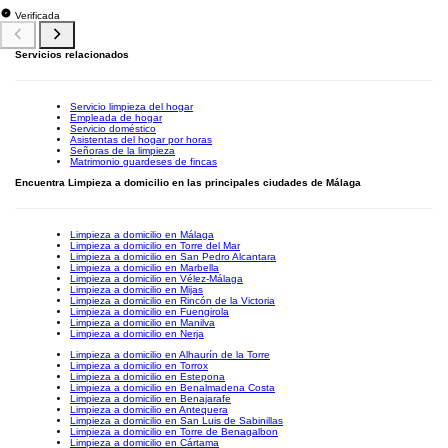
Verificada
Servicios relacionados
Servicio limpieza del hogar
Empleada de hogar
Servicio doméstico
Asistentas del hogar por horas
Señoras de la limpieza
Matrimonio guardeses de fincas
Encuentra Limpieza a domicilio en las principales ciudades de Málaga
Limpieza a domicilio en Málaga
Limpieza a domicilio en Torre del Mar
Limpieza a domicilio en San Pedro Alcantara
Limpieza a domicilio en Marbella
Limpieza a domicilio en Vélez-Málaga
Limpieza a domicilio en Mijas
Limpieza a domicilio en Rincón de la Victoria
Limpieza a domicilio en Fuengirola
Limpieza a domicilio en Manilva
Limpieza a domicilio en Nerja
Limpieza a domicilio en Alhaurín de la Torre
Limpieza a domicilio en Torrox
Limpieza a domicilio en Estepona
Limpieza a domicilio en Benalmadena Costa
Limpieza a domicilio en Benajarafe
Limpieza a domicilio en Antequera
Limpieza a domicilio en San Luis de Sabinillas
Limpieza a domicilio en Torre de Benagalbon
Limpieza a domicilio en Cártama