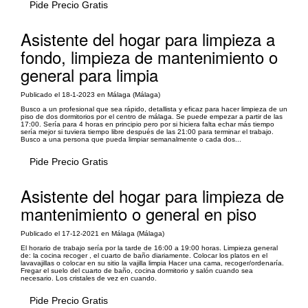
Pide Precio Gratis
Asistente del hogar para limpieza a
fondo, limpieza de mantenimiento o
general para limpia
Publicado el 18-1-2023 en Málaga (Málaga)
Busco a un profesional que sea rápido, detallista y eficaz para hacer limpieza de un
piso de dos dormitorios por el centro de málaga. Se puede empezar a partir de las
17:00. Sería para 4 horas en principio pero por si hiciera falta echar más tiempo
sería mejor si tuviera tiempo libre después de las 21:00 para terminar el trabajo.
Busco a una persona que pueda limpiar semanalmente o cada dos...
Pide Precio Gratis
Asistente del hogar para limpieza de
mantenimiento o general en piso
Publicado el 17-12-2021 en Málaga (Málaga)
El horario de trabajo sería por la tarde de 16:00 a 19:00 horas. Limpieza general
de: la cocina recoger , el cuarto de baño diariamente. Colocar los platos en el
lavavajillas o colocar en su sitio la vajilla limpia Hacer una cama, recoger/ordenaría.
Fregar el suelo del cuarto de baño, cocina dormitorio y salón cuando sea
necesario. Los cristales de vez en cuando.
Pide Precio Gratis