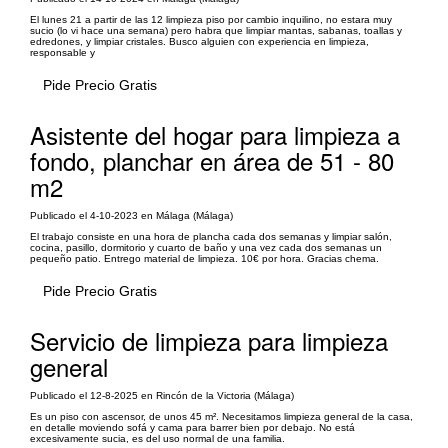
El lunes 21 a partir de las 12 limpieza piso por cambio inquilino, no estara muy
sucio (lo vi hace una semana) pero habra que limpiar mantas, sabanas, toallas y
edredones, y limpiar cristales. Busco alguien con experiencia en limpieza,
responsable y
Pide Precio Gratis
Asistente del hogar para limpieza a
fondo, planchar en área de 51 - 80
m2
Publicado el 4-10-2023 en Málaga (Málaga)
El trabajo consiste en una hora de plancha cada dos semanas y limpiar salón,
cocina, pasillo, dormitorio y cuarto de baño y una vez cada dos semanas un
pequeño patio. Entrego material de limpieza. 10€ por hora. Gracias chema.
Pide Precio Gratis
Servicio de limpieza para limpieza
general
Publicado el 12-8-2025 en Rincón de la Victoria (Málaga)
Es un piso con ascensor, de unos 45 m². Necesitamos limpieza general de la casa,
en detalle moviendo sofá y cama para barrer bien por debajo. No está
excesivamente sucia, es del uso normal de una familia.