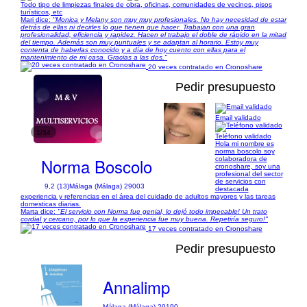
Todo tipo de limpiezas finales de obra, oficinas, comunidades de vecinos, pisos
turísticos, etc
Mari dice:
"Monica y Melany son muy muy profesionales. No hay necesidad de estar
detrás de ellas ni decirles lo que tienen que hacer. Trabajan con una gran
profesionalidad, eficiencia y rapidez. Hacen el trabajo el doble de rápido en la mitad
del tiempo. Además son muy puntuales y se adaptan al horario. Estoy muy
contenta de haberlas conocido y a día de hoy cuento con ellas para el
mantenimiento de mi casa. Gracias a las dos."
20 veces contratado en Cronoshare
Pedir presupuesto
Email validado
1/34
Teléfono validado
Hola mi nombre es
norma boscolo soy
Norma Boscolo
colaboradora de
cronoshare, soy una
profesional del sector
de servicios con
9,2 (13)
Málaga (Málaga) 29003
destacada
experiencia y referencias en el área del cuidado de adultos mayores y las tareas
domesticas diarias.
Marta dice:
"El servicio con Norma fue genial, lo dejó todo impecable! Un trato
cordial y cercano, por lo que la experiencia fue muy buena. Repetiría seguro!"
17 veces contratado en Cronoshare
Pedir presupuesto
Annalimp
Málaga (Málaga) 29190