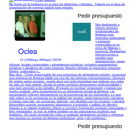
Me forme en la hotelería en el área de alimentos y bebidas . Trabajo en el área de
organización de eventos trabajo bajo presión.
Pedir presupuesto
Nos dedicamos a
ofrecer servicios
profesionales de
limpieza para
1/9
viviendas particulares
y espacios
comerciales en la
Oclea
zona de Málaga y
provincia. Realizamos
intervenciones a
medida para
10 (1)
Málaga (Málaga) 29008
apartamentos, casas,
oficinas, locales comerciales y alojamientos turísticos, incluidos apartamentos
turísticos y alquileres de corta estancia. Nuestro objetivo es garantizar espacios
limpios, ordenados y...
Nico dice:
"Como responsable de una estructura de alojamiento turístico, encontrar
una empresa de limpieza fiable era una de mis mayores preocupaciones. Después
de probar varios servicios, puedo decir con total sinceridad que trabajar con oclea
ha sido un gran acierto. Desde el primer contacto demostraron profesionalidad y
una gran atención a los detalles. El equipo es puntual, organizado y trabaja con
mucho cuidado, algo fundamental en un alojamiento donde la limpieza y la
presentación influyen directamente en la experiencia de los huéspedes. Lo que
más valoro es la constancia en la calidad del servicio: cada intervención mantiene
el mismo nivel alto, sin sorpresas. Además, son flexibles con los horarios y siempre
disponibles cuando necesitamos adaptarnos a entradas y salidas de clientes.
Gracias a su trabajo podemos ofrecer a nuestros huéspedes espacios impecables y
bien preparados, lo que se refleja también en las valoraciones positivas que
recibimos. Sin duda recomiendo oclea a cualquier alojamiento turístico o empresa
que busque un servicio de limpieza profesional, serio y de confianza."
Pedir presupuesto