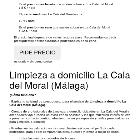
Es el
precio más barato
que suelen cobrar en La Cala del Moral
↓
8 €
/
hora
El
precio medio
en La Cala del Moral es de
10 €
/
hora
Es el
precio más caro
que suelen cobrar en La Cala del Moral
↑
12 €
/
hora
El precio final depende de varios factores clave. Recomendamos pedir
presupuestos personalizados a profesionales de tu zona.
es gratis y sin compromiso
Limpieza a domicilio La Cala
del Moral (Málaga)
¿Cómo funciona?
- Explica tu solicitud de presupuesto para el servicio de
Limpieza a domicilio La
Cala del Moral (Málaga)
.
- Cientos de profesionales de Limpieza a domicilio ubicados en La Cala del Moral y
alrededores van a recibir un aviso con tu solicitud y los que muestren interés se van
a poner en contacto contigo, ofreciéndote un presupuesto y tarifas personalizadas
para Limpieza a domicilio.
- Puedes ver las valoraciones de otros clientes así como el perfil de cada
profesional para poder comparar los presupuestos y tomar la mejor decisión.
Indica los metros cuadrados de la casa: