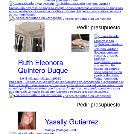
Email validado
Teléfono validado
Somos una empresa de limpieza integral y nos dedicamos a servicios de limpiezas
en comunidades, reformas fin de obras, oficinas, limpiezas de cristales y servicios
de mantenimientos
2 veces contratado en Cronoshare
Pedir presupuesto
Email validado
1/8
Teléfono validado
Soy una persona
cercana, amable,
Ruth Eleonora
cariñosa,
comprometida en lo
que realizo. He
Quintero Duque
trabajo en centros
socio sanitarios y en
ayuda a domicilio.
8,6 (3)
Málaga (Málaga) 29010
Tengo formación.
Paco dice:
"Debido a la tipología de las funciones de desempeño a desarrollar por
Ruth. Considero que aún es pronto para poder ofrecer una valoración veraz sobre
su trabajo. Si bien es cierto que hasta el día de hoy... no puedo hacer otra cosa
que otorgarle la mayor de las puntuaciones posibles a todos los niveles."
7 veces contratado en Cronoshare
Pedir presupuesto
Yasally Gutierrez
Málaga (Málaga) 29007
Email validado