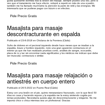
gusta quedarme dormida tras la sesion del masaje, siempre pruebo una vez, pero si
veo que el tratamiento me hace efecto, volveré a repetir en más de una ocasión,
también me ha llamado muchísimo la atención la parte de reiki y las energías. Me
interesaría que se pudiese pagar con bizum o en efectivo.
Pide Precio Gratis
Masajista para masaje
descontracturante en espalda
Publicado el 23-8-2018 en Chiclana de la Frontera (Cádiz)
Sufro de dolores en el pectoral izquierdo desde hace meses que se irradian a la
espalda, brazo y hombro izquierdo, noto una gran aparente contractura en el
interior ya que me han realizado pruebas como, análisis de sangre, ecocardio,
placa de rx y tac sin encontrar nada significativo y los médicos me indican que debe
ser muscular, contractura o similar.
Pide Precio Gratis
Masajista para masaje relajación o
antiestrés en cuerpo entero
Publicado el 26-5-2022 en Puerto Real (Cádiz)
Estoy con una lesión en el pie, quinto metatarsiano fracturado, con lo que llevó 50
días en casa y haciendo reposo y la espalda me la estoy sintiendo cogida por
temas posturales. Necesitaría quizás algo de descontracturante y relajante. No me
importa chico o chica mientras sea un profesional. Gracias