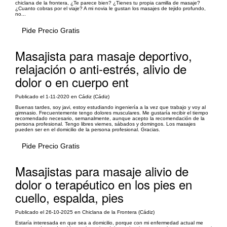
chiclana de la frontera, ¿Te parece bien? ¿Tienes tu propia camilla de masaje?
¿Cuanto cobras por el viaje? A mi novia le gustan los masajes de tejido profundo,
no...
Pide Precio Gratis
Masajista para masaje deportivo,
relajación o anti-estrés, alivio de
dolor o en cuerpo ent
Publicado el 1-11-2020 en Cádiz (Cádiz)
Buenas tardes, soy javi, estoy estudiando ingeniería a la vez que trabajo y voy al
gimnasio. Frecuentemente tengo dolores musculares. Me gustaría recibir el tiempo
recomendado necesario, semanalmente, aunque acepto la recomendación de la
persona profesional. Tengo libres viernes, sábados y domingos. Los masajes
pueden ser en el domicilio de la persona profesional. Gracias.
Pide Precio Gratis
Masajistas para masaje alivio de
dolor o terapéutico en los pies en
cuello, espalda, pies
Publicado el 26-10-2025 en Chiclana de la Frontera (Cádiz)
Estaría interesada en que sea a domicilio, porque con mi enfermedad actual me