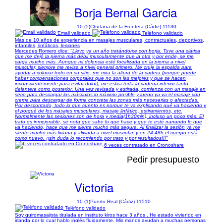
Borja Bernal Garcia
10 (5)
Chiclana de la Frontera (Cádiz) 11130
Email validado
Teléfono validado
Más de 10 años de experiencia en masajes musculares, contractuales, deportivos,
infantiles, linfáticos, lesiones
Mercedes Romero dice:
"Llevo ya un año tratándome con borja. Tuve una ciática
que me dejó la pierna más débil muscularmente que la otra y por ende, se me
carga mucho más. Aunque mi dolencia esté focalizada en la pierna a nivel
muscular, siempre me revisa a nivel general primero. Me cruje la espalda para
ayudar a colocar todo en su sitio, me mira la altura de la cadera (porque puede
haber compensaciones corporales que no son las mejores y que se hacen
inconscientemente para evitar dolor), me estira toda la cadena inferior tanto
delantera como posterior. Una vez revisada y estirada, comienza con un masaje en
seco para descargar los músculos lo máximo posible y luego ya va el masaje con
crema para descargar de forma concreta las zonas más necesarias o afectadas.
Por descontado, todo lo que cuento es porque te va explicando qué va haciendo y
el porqué de los masajes musculares, masaje linfático, estiramientos, etc.
Normalmente las sesiones son de hora y media(1h30min), incluso un poco más. El
trato es inmejorable, se nota que sabe lo que hace y que te esté narrando lo que
va haciendo, hace que me sienta mucho más segura. Al finalizar la sesión ya me
siento mucho más liviana y aliviada a nivel muscular, y en 24-48h el cuerpo está
como nuevo. ¡¡sin duda lo recomiendo por trato y por resultados!!!"
6 veces contratado en Cronoshare
Pedir presupuesto
Victoria
10 (1)
Puerto Real (Cádiz) 11510
Teléfono validado
Soy quiromasajista titulada en instituto kiros hace 3 años . He estado viviendo en
irlanda por lo cual hablo inglés fluidamente. Mis manos ayudan a muchas personas