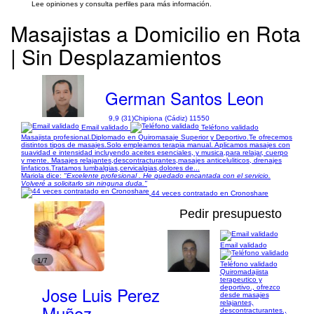
Lee opiniones y consulta perfiles para más información.
Masajistas a Domicilio en Rota
| Sin Desplazamientos
German Santos Leon
9,9 (31)
Chipiona (Cádiz) 11550
Email validado
Teléfono validado
Masajista profesional.Diplomado en Quiromasaje Superior y Deportivo.Te ofrecemos
distintos tipos de masajes.Solo empleamos terapia manual. Aplicamos masajes con
suavidad e intensidad incluyendo aceites esenciales, y musica,para relajar, cuerpo
y mente. Masajes relajantes,descontracturantes,masajes anticeluliticos, drenajes
linfaticos.Tratamos lumbalgias,cervicalgias,dolores de...
Mariola dice:
"Excelente profesional . He quedado encantada con el servicio.
Volveré a solicitarlo sin ninguna duda."
44 veces contratado en Cronoshare
Pedir presupuesto
Email validado
1/7
Teléfono validado
Quiromadajista
terapeutico y
Jose Luis Perez
deportivo., ofrezco
desde masajes
relajantes,
Muñoz
descontracturantes.,