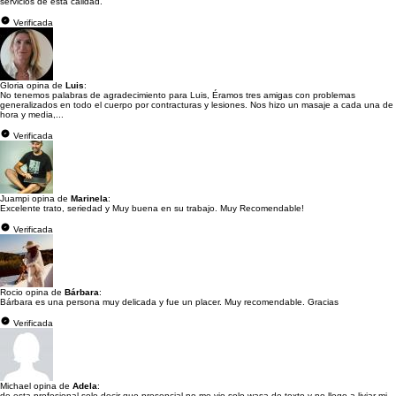
servicios de esta calidad.
Verificada
Gloria opina de
Luis
:
No tenemos palabras de agradecimiento para Luis, Éramos tres amigas con problemas
generalizados en todo el cuerpo por contracturas y lesiones. Nos hizo un masaje a cada una de
hora y media,...
Verificada
Juampi opina de
Marinela
:
Excelente trato, seriedad y Muy buena en su trabajo. Muy Recomendable!
Verificada
Rocio opina de
Bárbara
:
Bárbara es una persona muy delicada y fue un placer. Muy recomendable. Gracias
Verificada
Michael opina de
Adela
:
de esta profesional solo decir que presencial no me vio solo wasa de texto y no llego a liviar mi