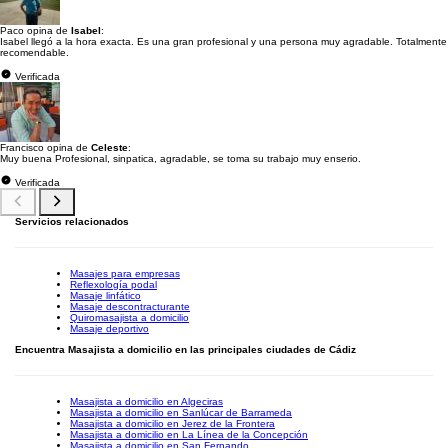
Paco opina de
Isabel
:
Isabel llegó a la hora exacta. Es una gran profesional y una persona muy agradable. Totalmente
recomendable.
Verificada
Francisco opina de
Celeste
:
Muy buena Profesional, sinpatica, agradable, se toma su trabajo muy enserio.
Verificada
Servicios relacionados
Masajes para empresas
Reflexología podal
Masaje linfático
Masaje descontracturante
Quiromasajista a domicilio
Masaje deportivo
Encuentra Masajista a domicilio en las principales ciudades de Cádiz
Masajista a domicilio en Algeciras
Masajista a domicilio en Sanlúcar de Barrameda
Masajista a domicilio en Jerez de la Frontera
Masajista a domicilio en La Línea de la Concepción
Masajista a domicilio en San Fernando