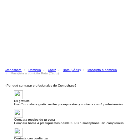
Cronoshare
Domicilio
Cádiz
Rota (Cádiz)
Masajista a domicilio
Masajista a domicilio Rota (Cádiz)
¿Por qué contratar profesionales de Cronoshare?
Es gratuito
Usa Cronoshare gratis: recibe presupuestos y contacta con 4 profesionales.
Compara precios de tu zona
Compara hasta 4 presupuestos desde tu PC o smartphone, sin compromiso.
Contrata con confianza