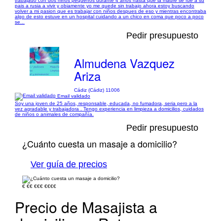
trabajado con dos niños pequeños durante 4 años hasta que la madre se fue a su
pais a rusia a vivir y obiamente yo me quede sin trabajo ahora estoy buscando
volver a mi pasion que es trabajar con niños despues de eso y mientras encontraba
algo de esto estuve en un hospital cuidando a un chico en coma que poco a poco
se...
Pedir presupuesto
Almudena Vazquez
Ariza
Cádiz (Cádiz) 11006
Email validado
Soy una joven de 25 años, responsable, educada, no fumadora, seria pero a la
vez agradable y trabajadora . Tengo experiencia en limpieza a domicilios, cuidados
de niños o animales de compañía.
Pedir presupuesto
¿Cuánto cuesta un masaje a domicilio?
Ver guía de precios
€
€€
€€€
€€€€
Precio de Masajista a