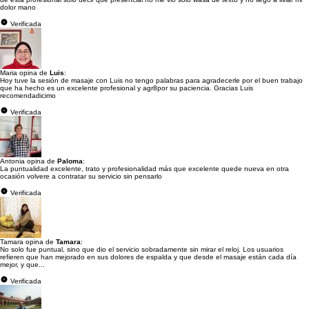
dolor mano
Verificada
Maria opina de
Luis
:
Hoy tuve la sesión de masaje con Luis no tengo palabras para agradecerle por el buen trabajo
que ha hecho es un excelente profesional y agr8por su paciencia. Gracias Luis
recomendadicimo
Verificada
Antonia opina de
Paloma
:
La puntualidad excelente, trato y profesionalidad más que excelente quede nueva en otra
ocasión volvere a contratar su servicio sin pensarlo
Verificada
Tamara opina de
Tamara
:
No solo fue puntual, sino que dio el servicio sobradamente sin mirar el reloj. Los usuarios
refieren que han mejorado en sus dolores de espalda y que desde el masaje están cada día
mejor, y que...
Verificada