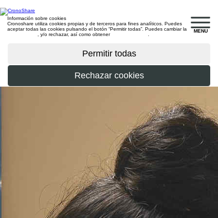
Información sobre cookies
Cronoshare utiliza cookies propias y de terceros para fines analíticos. Puedes
aceptar todas las cookies pulsando el botón “Permitir todas”. Puedes cambiar la
MENU
configuración
, y/o rechazar, así como obtener
más información
.