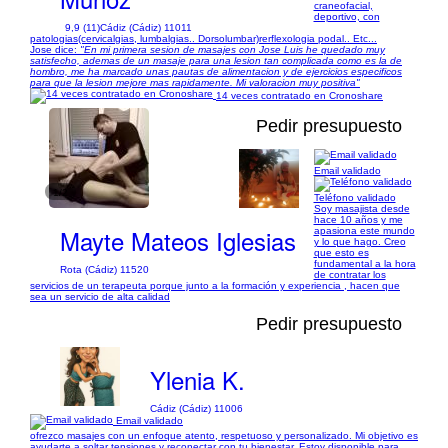
craneofacial,
deportivo, con
9,9 (11)
Cádiz (Cádiz) 11011
patologias(cervicalgias, lumbalgias.. Dorsolumbar)rerflexologia podal.. Etc...
Jose dice:
"En mi primera sesion de masajes con Jose Luis he quedado muy
satisfecho, ademas de un masaje para una lesion tan complicada como es la de
hombro, me ha marcado unas pautas de alimentacion y de ejercicios especificos
para que la lesion mejore mas rapidamente. Mi valoracion muy positiva"
14 veces contratado en Cronoshare
Pedir presupuesto
Email validado
1/2
Teléfono validado
Soy masajista desde
hace 10 años y me
Mayte Mateos Iglesias
apasiona este mundo
y lo que hago. Creo
que esto es
fundamental a la hora
Rota (Cádiz) 11520
de contratar los
servicios de un terapeuta porque junto a la formación y experiencia , hacen que
sea un servicio de alta calidad
Pedir presupuesto
Ylenia K.
Cádiz (Cádiz) 11006
Email validado
ofrezco masajes con un enfoque atento, respetuoso y personalizado. Mi objetivo es
ayudarte a soltar tensiones y reconectar con tu bienestar. Estoy disponible para