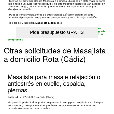
- Cientos de profesionales de Masajista a domicilio ubicados en Rota y alrededores
van a recibir un aviso con tu solicitud y los que muestren interés se van a poner en
contacto contigo, ofreciéndote un presupuesto y tarifas personalizadas para
Masajista a domicilio.
- Puedes ver las valoraciones de otros clientes así como el perfil de cada
profesional para poder comparar los presupuestos y tomar la mejor decisión.
Pide precio Gratis para
Masajista a domicilio
.
es
gratis
y sin
compromiso
Otras solicitudes de Masajista
a domicilio Rota (Cádiz)
Masajista para masaje relajación o
antiestrés en cuello, espalda,
piernas
Publicado el 22-6-2023 en Rota (Cádiz)
Me gustaría poder bañar, poder desparasitarlo con pipeta, cepillarla etc.. Sin que
me muerda, yo se que soy yo el problema porque sólo me lo hace a mi pero
necesito ayuda no se como resolver.