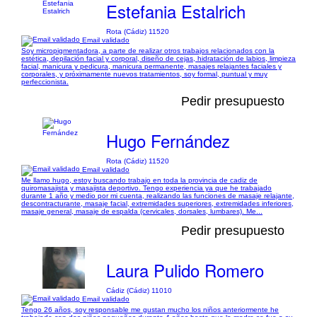
Estefania Estalrich
Rota (Cádiz) 11520
Email validado
Soy micropigmentadora, a parte de realizar otros trabajos relacionados con la
estética, depilación facial y corporal, diseño de cejas, hidratación de labios, limpieza
facial, manicura y pedicura, manicura permanente, masajes relajantes faciales y
corporales, y próximamente nuevos tratamientos, soy formal, puntual y muy
perfeccionista.
Pedir presupuesto
Hugo Fernández
Rota (Cádiz) 11520
Email validado
Me llamo hugo, estoy buscando trabajo en toda la provincia de cadiz de
quiromasajista y masajista deportivo. Tengo experiencia ya que he trabajado
durante 1 año y medio por mi cuenta, realizando las funciones de masaje relajante,
descontracturante, masaje facial, extremidades superiores, extremidades inferiores,
masaje general, masaje de espalda (cervicales, dorsales, lumbares). Me...
Pedir presupuesto
Laura Pulido Romero
Cádiz (Cádiz) 11010
Email validado
Tengo 26 años, soy responsable me gustan mucho los niños anteriormente he