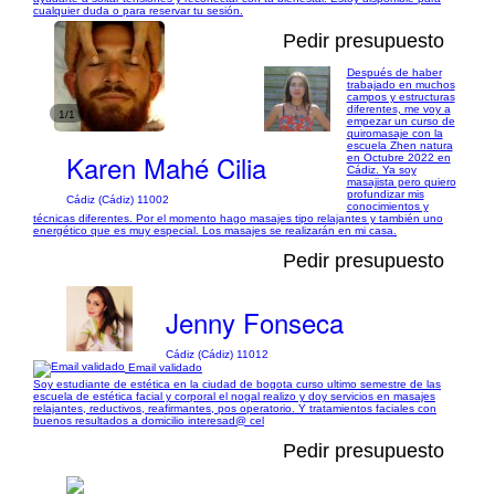
cualquier duda o para reservar tu sesión.
Pedir presupuesto
Después de haber
trabajado en muchos
campos y estructuras
diferentes, me voy a
1/1
empezar un curso de
quiromasaje con la
escuela Zhen natura
Karen Mahé Cilia
en Octubre 2022 en
Cádiz. Ya soy
masajista pero quiero
profundizar mis
Cádiz (Cádiz) 11002
conocimientos y
técnicas diferentes. Por el momento hago masajes tipo relajantes y también uno
energético que es muy especial. Los masajes se realizarán en mi casa.
Pedir presupuesto
Jenny Fonseca
Cádiz (Cádiz) 11012
Email validado
Soy estudiante de estética en la ciudad de bogota curso ultimo semestre de las
escuela de estética facial y corporal el nogal realizo y doy servicios en masajes
relajantes, reductivos, reafirmantes, pos operatorio. Y tratamientos faciales con
buenos resultados a domicilio interesad@ cel
Pedir presupuesto