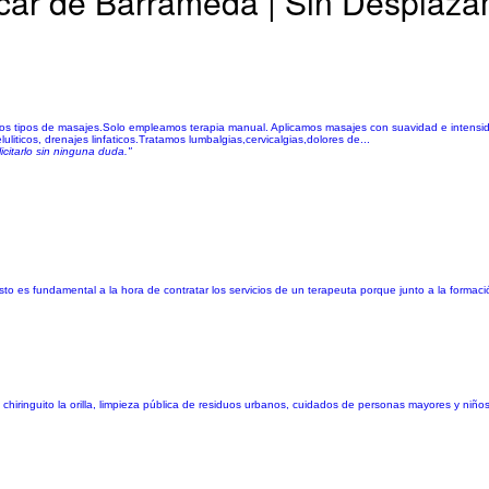
úcar de Barrameda | Sin Desplaza
tos tipos de masajes.Solo empleamos terapia manual. Aplicamos masajes con suavidad e intensid
liticos, drenajes linfaticos.Tratamos lumbalgias,cervicalgias,dolores de...
icitarlo sin ninguna duda."
 es fundamental a la hora de contratar los servicios de un terapeuta porque junto a la formaci
, chiringuito la orilla, limpieza pública de residuos urbanos, cuidados de personas mayores y niñ