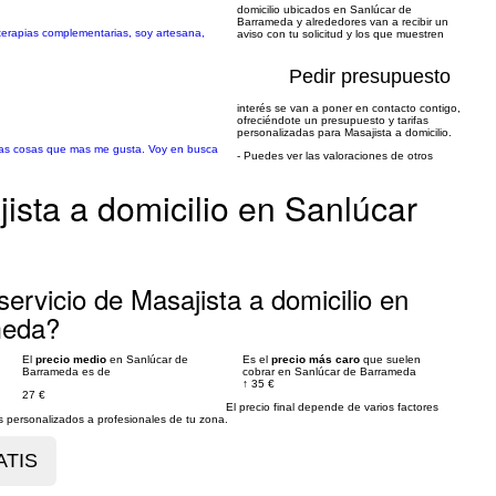
domicilio ubicados en Sanlúcar de
Barrameda y alrededores van a recibir un
terapias complementarias, soy artesana,
aviso con tu solicitud y los que muestren
Pedir presupuesto
interés se van a poner en contacto contigo,
ofreciéndote un presupuesto y tarifas
personalizadas para Masajista a domicilio.
e las cosas que mas me gusta. Voy en busca
- Puedes ver las valoraciones de otros
ista a domicilio en Sanlúcar
ervicio de Masajista a domicilio en
meda?
El
precio medio
en Sanlúcar de
Es el
precio más caro
que suelen
Barrameda es de
cobrar en Sanlúcar de Barrameda
↑
35 €
27 €
El precio final depende de varios factores
personalizados a profesionales de tu zona.