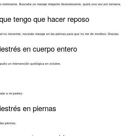
lgo estresante. Buscaba un masaje relajante desestresante, quizá una vez por semana.
rque tengo que hacer reposo
al no moverme, necesito masaje en las piernas para que no me de trombos. Gracias.
iestrés en cuerpo entero
spués un intervención quirúrgica en octubre.
lar a mi padre).
iestrés en piernas
las piernas.