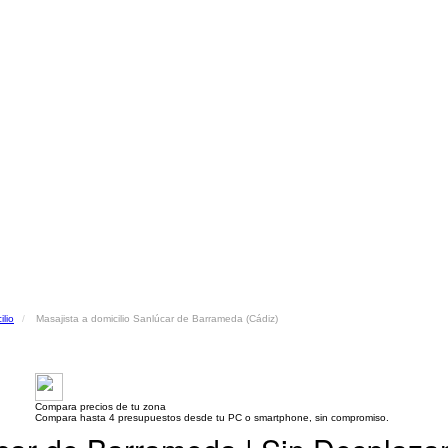
ilio
Masajista a domicilio Sanlúcar de Barrameda (Cádiz)
Compara precios de tu zona
Compara hasta 4 presupuestos desde tu PC o smartphone, sin compromiso.