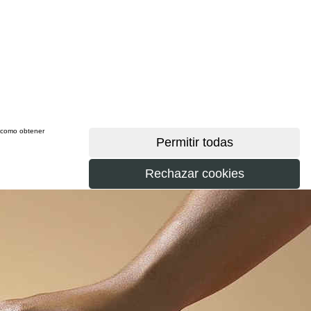
sí como obtener
más