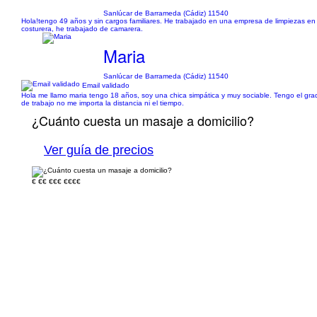
Sanlúcar de Barrameda (Cádiz) 11540
Hola!tengo 49 años y sin cargos familiares. He trabajado en una empresa de limpiezas en
costurera, he trabajado de camarera.
Maria
Sanlúcar de Barrameda (Cádiz) 11540
Email validado
Hola me llamo maria tengo 18 años, soy una chica simpática y muy sociable. Tengo el grad
de trabajo no me importa la distancia ni el tiempo.
¿Cuánto cuesta un masaje a domicilio?
Ver guía de precios
€
€€
€€€
€€€€