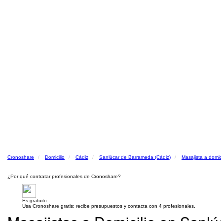
Cronoshare
Domicilio
Cádiz
Sanlúcar de Barrameda (Cádiz)
Masajista a domic
¿Por qué contratar profesionales de Cronoshare?
Es gratuito
Usa Cronoshare gratis: recibe presupuestos y contacta con 4 profesionales.