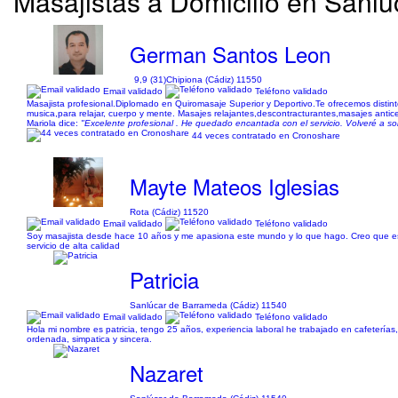
Masajistas a Domicilio en Sanl
German Santos Leon
9,9 (31)
Chipiona (Cádiz) 11550
Email validado
Teléfono validado
Masajista profesional.Diplomado en Quiromasaje Superior y Deportivo.Te ofrecemos distin
musica,para relajar, cuerpo y mente. Masajes relajantes,descontracturantes,masajes anticelu
Mariola dice:
"Excelente profesional . He quedado encantada con el servicio. Volveré a sol
44 veces contratado en Cronoshare
Mayte Mateos Iglesias
Rota (Cádiz) 11520
Email validado
Teléfono validado
Soy masajista desde hace 10 años y me apasiona este mundo y lo que hago. Creo que esto
servicio de alta calidad
Patricia
Sanlúcar de Barrameda (Cádiz) 11540
Email validado
Teléfono validado
Hola mi nombre es patricia, tengo 25 años, experiencia laboral he trabajado en cafeterías
ordenada, simpatica y sincera.
Nazaret