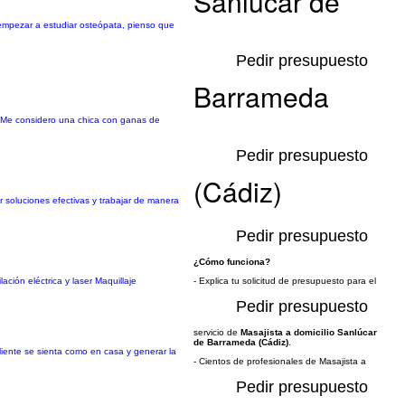
Sanlúcar de
 empezar a estudiar osteópata, pienso que
Pedir presupuesto
Barrameda
. Me considero una chica con ganas de
Pedir presupuesto
(Cádiz)
r soluciones efectivas y trabajar de manera
Pedir presupuesto
¿Cómo funciona?
ción eléctrica y laser Maquillaje
- Explica tu solicitud de presupuesto para el
Pedir presupuesto
servicio de
Masajista a domicilio Sanlúcar
de Barrameda (Cádiz)
.
iente se sienta como en casa y generar la
- Cientos de profesionales de Masajista a
Pedir presupuesto