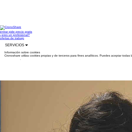
entrar
pide precio gratis
¿eres un profesional?
ofertas de trabajo
SERVICIOS
Información sobre cookies
Cronoshare utiliza cookies propias y de terceros para fines analíticos. Puedes aceptar todas 
información
.