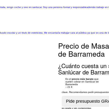
 italia, tengo coche y vivo en sanlucar. Soy una persona formal y responsableademás trabajo en 
uado escolar y un titulo de esteticista. Me encantaría trabajar cara al pública ya que es una d
Precio de Masaj
de Barrameda
¿Cuánto cuesta un s
Sanlúcar de Barra
Es el
precio más barato
que
suelen cobrar en Sanlúcar de
Barrameda
↓
21 €
clave. Recomendamos pedir presupuestos 
es gratis y sin compromiso