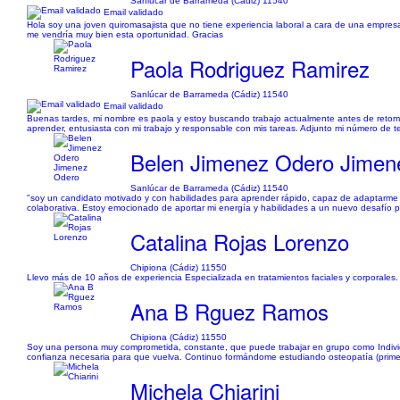
Sanlúcar de Barrameda (Cádiz) 11540
Email validado
Hola soy una joven quiromasajista que no tiene experiencia laboral a cara de una empres
me vendría muy bien esta oportunidad. Gracias
Paola Rodriguez Ramirez
Sanlúcar de Barrameda (Cádiz) 11540
Email validado
Buenas tardes, mi nombre es paola y estoy buscando trabajo actualmente antes de retomar
aprender, entusiasta con mi trabajo y responsable con mis tareas. Adjunto mi número de te
Belen Jimenez Odero Jimen
Sanlúcar de Barrameda (Cádiz) 11540
"soy un candidato motivado y con habilidades para aprender rápido, capaz de adaptarme a 
colaborativa. Estoy emocionado de aportar mi energía y habilidades a un nuevo desafío pr
Catalina Rojas Lorenzo
Chipiona (Cádiz) 11550
Llevo más de 10 años de experiencia Especializada en tratamientos faciales y corporales.
Ana B Rguez Ramos
Chipiona (Cádiz) 11550
Soy una persona muy comprometida, constante, que puede trabajar en grupo como Individ
confianza necesaria para que vuelva. Continuo formándome estudiando osteopatía (prime
Michela Chiarini