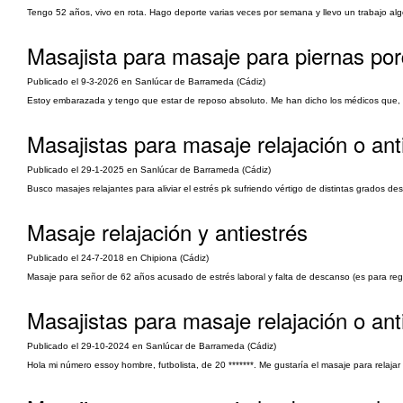
Tengo 52 años, vivo en rota. Hago deporte varias veces por semana y llevo un trabajo a
Masajista para masaje para piernas po
Publicado el 9-3-2026 en Sanlúcar de Barrameda (Cádiz)
Estoy embarazada y tengo que estar de reposo absoluto. Me han dicho los médicos que, 
Masajistas para masaje relajación o ant
Publicado el 29-1-2025 en Sanlúcar de Barrameda (Cádiz)
Busco masajes relajantes para aliviar el estrés pk sufriendo vértigo de distintas grados de
Masaje relajación y antiestrés
Publicado el 24-7-2018 en Chipiona (Cádiz)
Masaje para señor de 62 años acusado de estrés laboral y falta de descanso (es para rega
Masajistas para masaje relajación o ant
Publicado el 29-10-2024 en Sanlúcar de Barrameda (Cádiz)
Hola mi número essoy hombre, futbolista, de 20 *******. Me gustaría el masaje para relajar 