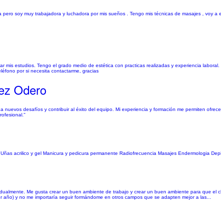
a pero soy muy trabajadora y luchadora por mis sueños . Tengo mis técnicas de masajes , voy a
 mis estudios. Tengo el grado medio de estética con practicas realizadas y experiencia laboral
léfono por si necesita contactarme, gracias
ez Odero
nuevos desafíos y contribuir al éxito del equipo. Mi experiencia y formación me permiten ofrece
ofesional."
 Uñas acrilico y gel Manicura y pedicura permanente Radiofrecuencia Masajes Endermologia Depila
ualmente. Me gusta crear un buen ambiente de trabajo y crear un buen ambiente para que el cl
r año) y no me importaría seguir formándome en otros campos que se adapten mejor a las...