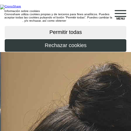
Información sobre cookies
Cronoshare utiliza cookies propias y de terceros para fines analíticos. Puedes
aceptar todas las cookies pulsando el botón “Permitir todas”. Puedes cambiar la
MENU
configuración
, y/o rechazar, así como obtener
más información
.