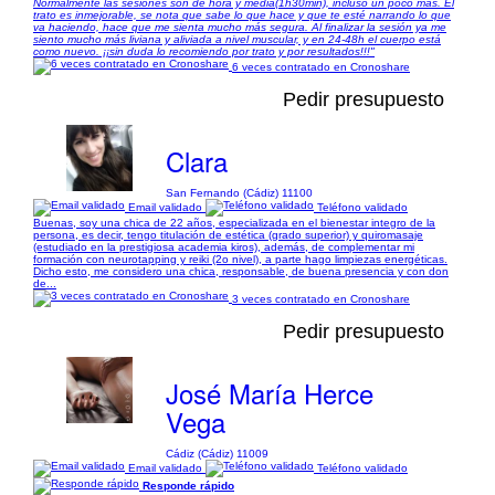
Normalmente las sesiones son de hora y media(1h30min), incluso un poco más. El
trato es inmejorable, se nota que sabe lo que hace y que te esté narrando lo que
va haciendo, hace que me sienta mucho más segura. Al finalizar la sesión ya me
siento mucho más liviana y aliviada a nivel muscular, y en 24-48h el cuerpo está
como nuevo. ¡¡sin duda lo recomiendo por trato y por resultados!!!"
6 veces contratado en Cronoshare
Pedir presupuesto
Clara
San Fernando (Cádiz) 11100
Email validado
Teléfono validado
Buenas, soy una chica de 22 años, especializada en el bienestar integro de la
persona, es decir, tengo titulación de estética (grado superior) y quiromasaje
(estudiado en la prestigiosa academia kiros), además, de complementar mi
formación con neurotapping y reiki (2o nivel), a parte hago limpiezas energéticas.
Dicho esto, me considero una chica, responsable, de buena presencia y con don
de...
3 veces contratado en Cronoshare
Pedir presupuesto
José María Herce
Vega
Cádiz (Cádiz) 11009
Email validado
Teléfono validado
Responde rápido