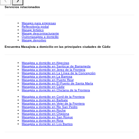
Servicios relacionados
Masajes para empresas
Reflexología podal
Masaje linfático
Masaje descontracturante
Quiromasajista a domicilio
Masaje deportivo
Encuentra Masajista a domicilio en las principales ciudades de Cádiz
Masajista a domicilio en Algeciras
Masajista a domicilio en Sanlúcar de Barrameda
Masajista a domicilio en Jerez de la Frontera
Masajista a domicilio en La Línea de la Concepción
Masajista a domicilio en La Barrosa
Masajista a domicilio en Puerto Real
Masajista a domicilio en El Puerto de Santa María
Masajista a domicilio en Cádiz
Masajista a domicilio en Chiclana de la Frontera
Masajista a domicilio en Conil de la Frontera
Masajista a domicilio en Barbate
Masajista a domicilio en Vejer de la Frontera
Masajista a domicilio en Rio San Pedro
Masajista a domicilio en Roche
Masajista a domicilio en Chipiona
Masajista a domicilio en San Roque
Masajista a domicilio en Rota
Masajista a domicilio en Los Barrios