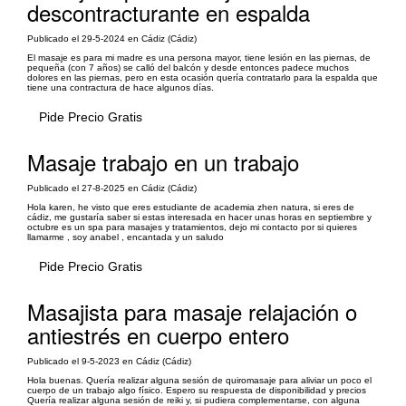
descontracturante en espalda
Publicado el 29-5-2024 en Cádiz (Cádiz)
El masaje es para mi madre es una persona mayor, tiene lesión en las piernas, de
pequeña (con 7 años) se calló del balcón y desde entonces padece muchos
dolores en las piernas, pero en esta ocasión quería contratarlo para la espalda que
tiene una contractura de hace algunos días.
Pide Precio Gratis
Masaje trabajo en un trabajo
Publicado el 27-8-2025 en Cádiz (Cádiz)
Hola karen, he visto que eres estudiante de academia zhen natura, si eres de
cádiz, me gustaría saber si estas interesada en hacer unas horas en septiembre y
octubre es un spa para masajes y tratamientos, dejo mi contacto por si quieres
llamarme , soy anabel , encantada y un saludo
Pide Precio Gratis
Masajista para masaje relajación o
antiestrés en cuerpo entero
Publicado el 9-5-2023 en Cádiz (Cádiz)
Hola buenas. Quería realizar alguna sesión de quiromasaje para aliviar un poco el
cuerpo de un trabajo algo físico. Espero su respuesta de disponibilidad y precios
Quería realizar alguna sesión de reiki y, si pudiera complementarse, con alguna