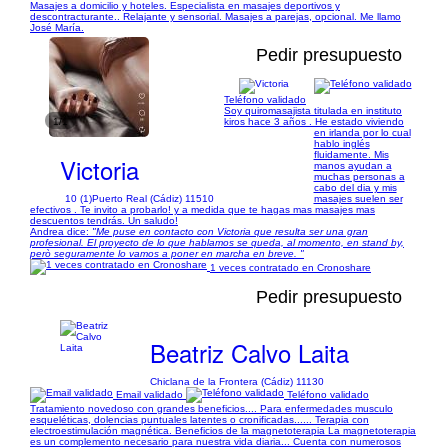
Masajes a domicilio y hoteles. Especialista en masajes deportivos y
descontracturante.. Relajante y sensorial. Masajes a parejas, opcional. Me llamo
José María.
Pedir presupuesto
Teléfono validado
Soy quiromasajista titulada en instituto
1/1
kiros hace 3 años . He estado viviendo
en irlanda por lo cual
hablo inglés
fluidamente. Mis
Victoria
manos ayudan a
muchas personas a
cabo del dia y mis
10 (1)
Puerto Real (Cádiz) 11510
masajes suelen ser
efectivos . Te invito a probarlo! y a medida que te hagas mas masajes mas
descuentos tendrás. Un saludo!
Andrea dice:
"Me puse en contacto con Victoria que resulta ser una gran
profesional. El proyecto de lo que hablamos se queda, al momento, en stand by,
però seguramente lo vamos a poner en marcha en breve. "
1 veces contratado en Cronoshare
Pedir presupuesto
Beatriz Calvo Laita
Chiclana de la Frontera (Cádiz) 11130
Email validado
Teléfono validado
Tratamiento novedoso con grandes beneficios.... Para enfermedades musculo
esqueléticas, dolencias puntuales latentes o cronificadas...... Terapia con
electroestimulación magnética. Beneficios de la magnetoterapia La magnetoterapia
es un complemento necesario para nuestra vida diaria... Cuenta con numerosos