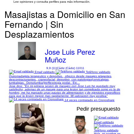
Lee opiniones y consulta perfiles para más información.
Masajistas a Domicilio en San
Fernando | Sin
Desplazamientos
Jose Luis Perez
Muñoz
9,9 (11)
Cádiz (Cádiz) 11011
Email validado
Teléfono validado
Quiromadajista terapeutico y deportivo., ofrezco desde masajes relajantes,
descontracturantes., craneofacial, deportivo, con patologias(cervicalgias,
lumbalgias.. Dorsolumbar)rerflexologia podal.. Etc...
Jose dice:
"En mi primera sesion de masajes con Jose Luis he quedado muy
satisfecho, ademas de un masaje para una lesion tan complicada como es la de
hombro, me ha marcado unas pautas de alimentacion y de ejercicios especificos
para que la lesion mejore mas rapidamente. Mi valoracion muy positiva"
14 veces contratado en Cronoshare
Pedir presupuesto
Email validado
1/2
Teléfono validado
Hola, mi nombre es