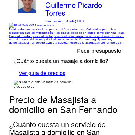
Guillermo Picardo
Torres
San Fernando (Cádiz) 11100
Email validado
Monitor de gimnasia titulado por la real federación española del deporte Soy
monitor en sala de musculación y de clases dirigidas en grupo como spinning, gap.
Soy entrenador personal tanto presencial como online si se diera el caso. Entreno
todo tipo de actividades, principalmente, musculación, running. Aparte soy
quiromasajista , en el que ayudo a superar lesiones relacionadas con entrenos o...
Pedir presupuesto
¿Cuánto cuesta un masaje a domicilio?
Ver guía de precios
€
€€
€€€
€€€€
Precio de Masajista a
domicilio en San Fernando
¿Cuánto cuesta un servicio de
Masajista a domicilio en San