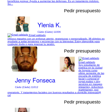
beneficios porque: Ayuda a aumentar las defensas. Es un tratamiento indoloro.
Su...
Pedir presupuesto
Ylenia K.
Cádiz (Cádiz) 11006
Email validado
ofrezco masajes con un enfoque atento, respetuoso y personalizado. Mi objetivo es
ayudarte a soltar tensiones y reconectar con tu bienestar. Estoy disponible para
cualquier duda o para reservar tu sesión.
Pedir presupuesto
Email validado
Soy estudiante de
1/1
estética en la ciudad
de bogota curso
ultimo semestre de las
escuela de estética
Jenny Fonseca
facial y corporal el
nogal realizo y doy
servicios en masajes
relajantes, reductivos,
Cádiz (Cádiz) 11012
reafirmantes, pos
operatorio. Y tratamientos faciales con buenos resultados a domicilio interesad@
cel
Pedir presupuesto