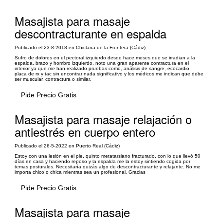
Masajista para masaje
descontracturante en espalda
Publicado el 23-8-2018 en Chiclana de la Frontera (Cádiz)
Sufro de dolores en el pectoral izquierdo desde hace meses que se irradian a la
espalda, brazo y hombro izquierdo, noto una gran aparente contractura en el
interior ya que me han realizado pruebas como, análisis de sangre, ecocardio,
placa de rx y tac sin encontrar nada significativo y los médicos me indican que debe
ser muscular, contractura o similar.
Pide Precio Gratis
Masajista para masaje relajación o
antiestrés en cuerpo entero
Publicado el 26-5-2022 en Puerto Real (Cádiz)
Estoy con una lesión en el pie, quinto metatarsiano fracturado, con lo que llevó 50
días en casa y haciendo reposo y la espalda me la estoy sintiendo cogida por
temas posturales. Necesitaría quizás algo de descontracturante y relajante. No me
importa chico o chica mientras sea un profesional. Gracias
Pide Precio Gratis
Masajista para masaje