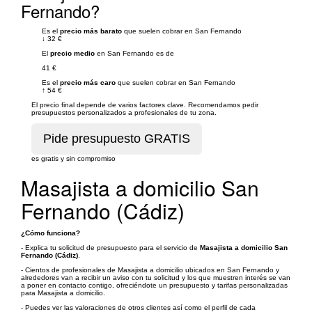
Fernando?
Es el
precio más barato
que suelen cobrar en San Fernando
↓
32 €
El
precio medio
en San Fernando es de
41 €
Es el
precio más caro
que suelen cobrar en San Fernando
↑
54 €
El precio final depende de varios factores clave. Recomendamos pedir
presupuestos personalizados a profesionales de tu zona.
es gratis y sin compromiso
Masajista a domicilio San
Fernando (Cádiz)
¿Cómo funciona?
- Explica tu solicitud de presupuesto para el servicio de
Masajista a domicilio San
Fernando (Cádiz)
.
- Cientos de profesionales de Masajista a domicilio ubicados en San Fernando y
alrededores van a recibir un aviso con tu solicitud y los que muestren interés se van
a poner en contacto contigo, ofreciéndote un presupuesto y tarifas personalizadas
para Masajista a domicilio.
- Puedes ver las valoraciones de otros clientes así como el perfil de cada