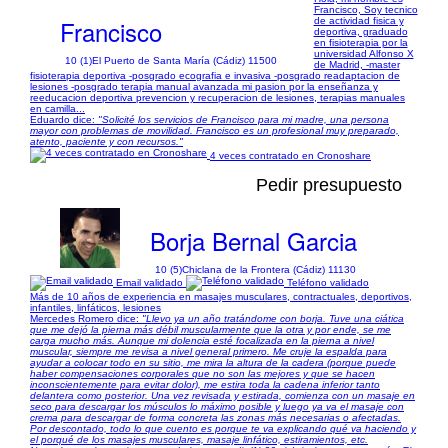
Francisco, Soy tecnico
Francisco
de actividad fisica y
deportiva, graduado
en fisioterapia por la
universidad Alfonso X
10 (1)
El Puerto de Santa María (Cádiz) 11500
de Madrid, -master
fisioterapia deportiva -posgrado ecografia e invasiva -posgrado readaptacion de
lesiones -posgrado terapia manual avanzada mi pasion por la enseñanza y
reeducacion deportiva prevencion y recuperacion de lesiones, terapias manuales
en camilla...
Eduardo dice:
"Solicité los servicios de Francisco para mi madre, una persona
mayor con problemas de movilidad. Francisco es un profesional muy preparado,
atento, paciente y con recursos."
4 veces contratado en Cronoshare
Pedir presupuesto
Borja Bernal Garcia
10 (5)
Chiclana de la Frontera (Cádiz) 11130
Email validado
Teléfono validado
Más de 10 años de experiencia en masajes musculares, contractuales, deportivos,
infantiles, linfáticos, lesiones
Mercedes Romero dice:
"Llevo ya un año tratándome con borja. Tuve una ciática
que me dejó la pierna más débil muscularmente que la otra y por ende, se me
carga mucho más. Aunque mi dolencia esté focalizada en la pierna a nivel
muscular, siempre me revisa a nivel general primero. Me cruje la espalda para
ayudar a colocar todo en su sitio, me mira la altura de la cadera (porque puede
haber compensaciones corporales que no son las mejores y que se hacen
inconscientemente para evitar dolor), me estira toda la cadena inferior tanto
delantera como posterior. Una vez revisada y estirada, comienza con un masaje en
seco para descargar los músculos lo máximo posible y luego ya va el masaje con
crema para descargar de forma concreta las zonas más necesarias o afectadas.
Por descontado, todo lo que cuento es porque te va explicando qué va haciendo y
el porqué de los masajes musculares, masaje linfático, estiramientos, etc.