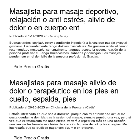
Masajista para masaje deportivo,
relajación o anti-estrés, alivio de
dolor o en cuerpo ent
Publicado el 1-11-2020 en Cádiz (Cádiz)
Buenas tardes, soy javi, estoy estudiando ingeniería a la vez que trabajo y voy al
gimnasio. Frecuentemente tengo dolores musculares. Me gustaría recibir el tiempo
recomendado necesario, semanalmente, aunque acepto la recomendación de la
persona profesional. Tengo libres viernes, sábados y domingos. Los masajes
pueden ser en el domicilio de la persona profesional. Gracias.
Pide Precio Gratis
Masajistas para masaje alivio de
dolor o terapéutico en los pies en
cuello, espalda, pies
Publicado el 26-10-2025 en Chiclana de la Frontera (Cádiz)
Estaría interesada en que sea a domicilio, porque con mi enfermedad actual me
gusta quedarme dormida tras la sesion del masaje, siempre pruebo una vez, pero si
veo que el tratamiento me hace efecto, volveré a repetir en más de una ocasión,
también me ha llamado muchísimo la atención la parte de reiki y las energías. Me
interesaría que se pudiese pagar con bizum o en efectivo.
Pide Precio Gratis