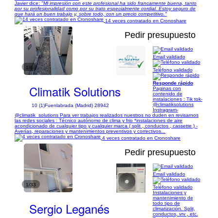
Javier dice:
"Mi impresión con este profesional ha sido francamente buena, tanto
por su profesionalidad como por su trato especialmente cordial. Estoy seguro de
que hará un buen trabajo y, sobre todo, con un precio competitivo."
14 veces contratado en Cronoshare
Pedir presupuesto
Email validado
1/6
Teléfono validado
Responde rápido
Climatik Solutions
Paginas con
contenido de
instalaciones : Tik tok-
@climatiksolutions
10 (1)
Fuenlabrada (Madrid) 28942
Instragram-
@climatik_solutions Para ver trabajos realizados nuestros no duden en revisarnos
las redes sociales : Técnico autónomo de clima y frio *instalaciones de aire
acondicionado de cualquier tipo y cualquier marca ( split , conductos , cassette ) -
Averías, reparaciones y mantenimientos preventivos y correctivos...
4 veces contratado en Cronoshare
Pedir presupuesto
Email validado
1/33
Teléfono validado
Instalaciones y
mantenimiento de
Sergio Leganés
todo tipo de
climatización. Split,
conductos, vrv , etc.