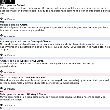
Fran opina de
Roland
:
Roland es un excelente profesional. Me ha hecho la nueva instalación de conductos de mi aire
acondicionado en tiempo récord. Sin duda una persona recomendable con la que tratar si tienes
que...
Verificada
MG
Montse opina de
Amath
:
Ha sido súper rápido en contestar a la petición, en venir al domicilio y en solucionar el problema.
Además el trato ha sido muy agradable
Verificada
AA
Antonio opina de
Lorenzo Olortegui Chavez
:
No puede resolver el problema por ser cara la sustitución de la placa electrónica del equipo
Fagor y propone la sustitución por uno nuevo Haier, de 3000+2000frigorias, nos hace ppto. Y se
acepta...
Verificada
AT
Amparo opina de
Locos Por El Clima
:
Trato educado , amable con explicaciones claras y concisas.Transmite confianza y
profesionalidad
Verificada
AL
Alessandra opina de
Total Service Bcn
:
Gérard es un excelente profesional, puntual, entregado con su trabajo y tiene un trato personal
cercano, disponible y siempre dispuesto a encontrar la mejor solución.
Verificada
FG
Félix opina de
Lorenzo Olortegui Chavez
:
Muy recomendable, un gran profesional con amplia experiencia. La tarea no era sencilla y se
completó en tiempo
Verificada
DI