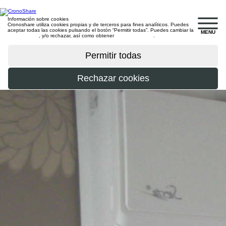
Información sobre cookies
Cronoshare utiliza cookies propias y de terceros para fines analíticos. Puedes
aceptar todas las cookies pulsando el botón “Permitir todas”. Puedes cambiar la
MENU
configuración
, y/o rechazar, así como obtener
más información
.