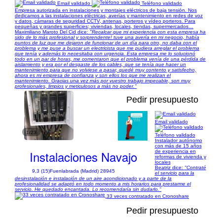
Email validado
Teléfono validado
Empresa autorizada en instalaciones y montajes eléctricos de baja tensión. Nos
dedicamos a las instalaciones eléctricas, averías y mantenimiento en redes de voz
y datos, cámaras de seguridad CCTV, antenas, porteros y vídeo porteros. Para
pequeñas y grandes superficies; viviendas, locales, tiendas, supermercados…
Maximiliano Maroto Del Cid dice:
"Recalcar que mi experiencia con esta empresa ha
sido de lo más profesional y sorprendente! tuve una avería en mi negocio, había
puntos de luz que me dejaron de funcionar de un día para otro, no daba con el
problema y me puse a buscar un electricista que me pudiera arreglar el problema
que tenía y además lo necesitaba con urgencia. Esta empresa me lo solucionó
todo en un par de horas, me comentaron que el problema venía de una pérdida de
aislamiento y era por el desgaste de los cables, que se tenía que hacer un
mantenimiento para que no volviese a pasar, quedé muy contento y satisfecho,
ahora es mi empresa de confianza y son ellos los que me realizan el
mantenimiento. Gracias una vez más por vuestro trabajo impecable, son muy
profesionales, limpios y meticulosos a más no poder."
Pedir presupuesto
Email validado
1/23
Teléfono validado
Instalador autónomo
con más de 15 años
Instalaciones Navajo
de experiencia en
reformas de vivienda y
locales
Beatriz dice:
"Contraté
9,3 (15)
Fuenlabrada (Madrid) 28945
el servicio para la
desinstalación e instalación de un aire acondicionado y a parte de la
profesionalidad se adaptó en todo momento a mis horarios para prestarme el
servicio. He quedado encantada. Lo recomendaría sin dudarlo."
33 veces contratado en Cronoshare
Pedir presupuesto