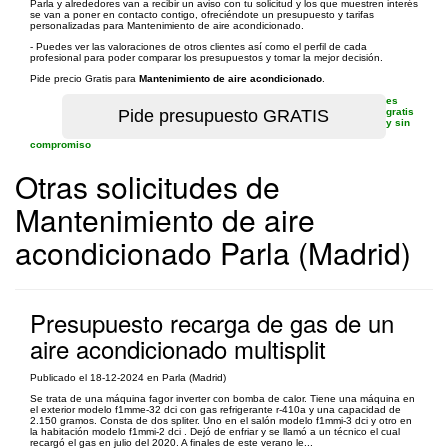
Parla y alrededores van a recibir un aviso con tu solicitud y los que muestren interés
se van a poner en contacto contigo, ofreciéndote un presupuesto y tarifas
personalizadas para Mantenimiento de aire acondicionado.
- Puedes ver las valoraciones de otros clientes así como el perfil de cada
profesional para poder comparar los presupuestos y tomar la mejor decisión.
Pide precio Gratis para
Mantenimiento de aire acondicionado
.
es
gratis
y sin
compromiso
Otras solicitudes de
Mantenimiento de aire
acondicionado Parla (Madrid)
Presupuesto recarga de gas de un
aire acondicionado multisplit
Publicado el 18-12-2024 en Parla (Madrid)
Se trata de una máquina fagor inverter con bomba de calor. Tiene una máquina en
el exterior modelo f1mme-32 dci con gas refrigerante r-410a y una capacidad de
2.150 gramos. Consta de dos spliter. Uno en el salón modelo f1mmi-3 dci y otro en
la habitación modelo f1mmi-2 dci . Dejó de enfriar y se llamó a un técnico el cual
recargó el gas en julio del 2020. A finales de este verano le...