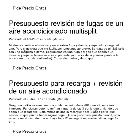
Pide Precio Gratis
Presupuesto revisión de fugas de un
aire acondicionado multisplit
Publicado el 1-9-2022 en Parla (Madrid)
Mi idea es verificar el sistema y ver si existe fuga y dónde, y repararlo y cargar el
aire. Pero si quisiera que me facilitasen presupuesto previo. Se trata de un 2x1 split
con una máquina externa. El problema es una fuga del gas que habría que
detectar y reparar (el recorrido es importante ya que va de la primera planta a la
tercera en un chalet unifamiliar). Como alternativa y dado que...
Pide Precio Gratis
Presupuesto para recarga + revisión
de un aire acondicionado
Publicado el 22-6-2017 en Getafe (Madrid)
Tengo un daikin inverter con una unidad exterior 4mxs 68f, que alimenta tres
interiores. Funcionan pero no enfrían ninguna de las 3 por lo que entiendo que
habrá que recargarlo. Esta misma unidad la recargué hace 2 años por lo que
sospecho que pueda haber alguna fuga. Quería pedir presupuesto para: A) sólo
recarga en el caso de que no haya fuga B) recarga + reparación si hay fuga Es
un...
Pide Precio Gratis