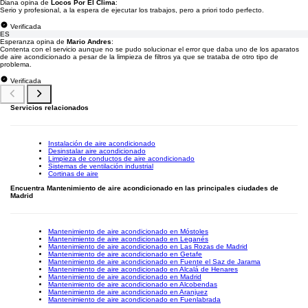
Diana opina de
Locos Por El Clima
:
Serio y profesional, a la espera de ejecutar los trabajos, pero a priori todo perfecto.
Verificada
ES
Esperanza opina de
Mario Andres
:
Contenta con el servicio aunque no se pudo solucionar el error que daba uno de los aparatos
de aire acondicionado a pesar de la limpieza de filtros ya que se trataba de otro tipo de
problema.
Verificada
Servicios relacionados
Instalación de aire acondicionado
Desinstalar aire acondicionado
Limpieza de conductos de aire acondicionado
Sistemas de ventilación industrial
Cortinas de aire
Encuentra Mantenimiento de aire acondicionado en las principales ciudades de
Madrid
Mantenimiento de aire acondicionado en Móstoles
Mantenimiento de aire acondicionado en Leganés
Mantenimiento de aire acondicionado en Las Rozas de Madrid
Mantenimiento de aire acondicionado en Getafe
Mantenimiento de aire acondicionado en Fuente el Saz de Jarama
Mantenimiento de aire acondicionado en Alcalá de Henares
Mantenimiento de aire acondicionado en Madrid
Mantenimiento de aire acondicionado en Alcobendas
Mantenimiento de aire acondicionado en Aranjuez
Mantenimiento de aire acondicionado en Fuenlabrada