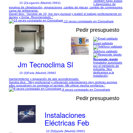
También hago avisos
10 (2)
Leganés (Madrid) 28911
y diagnóstico de
equipos de climatización, reparaciones, cambio de placas, cambio de compresores,
carga de refrigerante.
Daniel dice:
"Servicio de 10, fue muy puntual y realizó el trabajo perfectamente en
tiempo y forma. Recomendado."
13 veces contratado en Cronoshare
Pedir presupuesto
Email validado
1/16
Teléfono validado
Responde rápido
Jm Tecnoclima Sl
Instalador autorizado
por el ministerio de
industria. Nos
dedicamos a la
10 (3)
Parla (Madrid) 28982
instalación,
mantenimiento y reparación de aire acondicionado.
Sandra dice:
"Muy profesional y ofreciendo orientaciones muy certeras aunque
ellas supusiesen no contratar el servicio. Me ofrece mucha confianza."
8 veces contratado en Cronoshare
Pedir presupuesto
Instalaciones
Eléctricas Feb
10 (5)
Getafe (Madrid) 28901