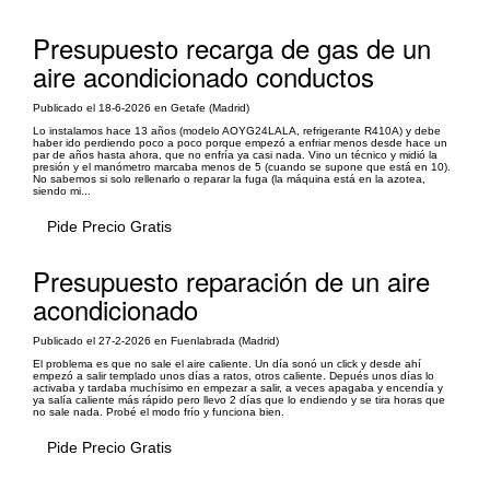
Presupuesto recarga de gas de un
aire acondicionado conductos
Publicado el 18-6-2026 en Getafe (Madrid)
Lo instalamos hace 13 años (modelo AOYG24LALA, refrigerante R410A) y debe
haber ido perdiendo poco a poco porque empezó a enfriar menos desde hace un
par de años hasta ahora, que no enfría ya casi nada. Vino un técnico y midió la
presión y el manómetro marcaba menos de 5 (cuando se supone que está en 10).
No sabemos si solo rellenarlo o reparar la fuga (la máquina está en la azotea,
siendo mi...
Pide Precio Gratis
Presupuesto reparación de un aire
acondicionado
Publicado el 27-2-2026 en Fuenlabrada (Madrid)
El problema es que no sale el aire caliente. Un día sonó un click y desde ahí
empezó a salir templado unos días a ratos, otros caliente. Depués unos días lo
activaba y tardaba muchísimo en empezar a salir, a veces apagaba y encendía y
ya salía caliente más rápido pero llevo 2 días que lo endiendo y se tira horas que
no sale nada. Probé el modo frío y funciona bien.
Pide Precio Gratis