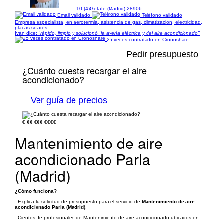
10 (4)
Getafe (Madrid) 28906
Email validado
Teléfono validado
Empresa especialista, en aerotermia, asistencia de gas, climatizacion, electricidad,
placas solares.
Iván dice:
"rápido, limpio y solucionó ´la avería eléctrica y del aire acondicionado"
25 veces contratado en Cronoshare
Pedir presupuesto
¿Cuánto cuesta recargar el aire
acondicionado?
Ver guía de precios
€
€€
€€€
€€€€
Mantenimiento de aire
acondicionado Parla
(Madrid)
¿Cómo funciona?
- Explica tu solicitud de presupuesto para el servicio de
Mantenimiento de aire
acondicionado Parla (Madrid)
.
- Cientos de profesionales de Mantenimiento de aire acondicionado ubicados en