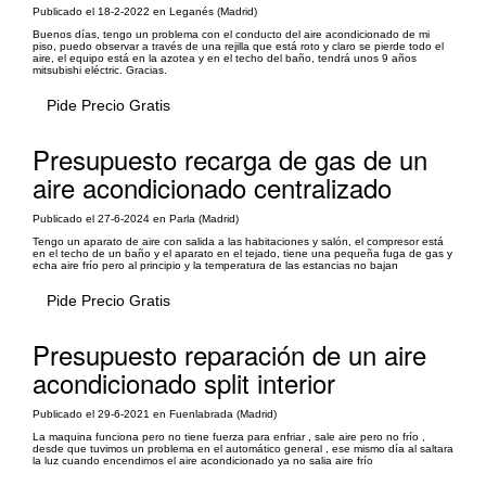
Publicado el 18-2-2022 en Leganés (Madrid)
Buenos días, tengo un problema con el conducto del aire acondicionado de mi
piso, puedo observar a través de una rejilla que está roto y claro se pierde todo el
aire, el equipo está en la azotea y en el techo del baño, tendrá unos 9 años
mitsubishi eléctric. Gracias.
Pide Precio Gratis
Presupuesto recarga de gas de un
aire acondicionado centralizado
Publicado el 27-6-2024 en Parla (Madrid)
Tengo un aparato de aire con salida a las habitaciones y salón, el compresor está
en el techo de un baño y el aparato en el tejado, tiene una pequeña fuga de gas y
echa aire frío pero al principio y la temperatura de las estancias no bajan
Pide Precio Gratis
Presupuesto reparación de un aire
acondicionado split interior
Publicado el 29-6-2021 en Fuenlabrada (Madrid)
La maquina funciona pero no tiene fuerza para enfriar , sale aire pero no frío ,
desde que tuvimos un problema en el automático general , ese mismo día al saltara
la luz cuando encendimos el aire acondicionado ya no salia aire frío