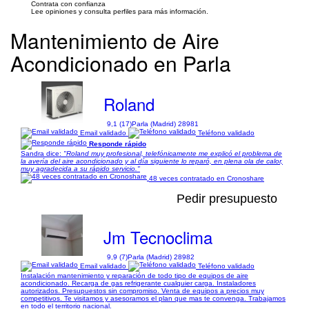
Contrata con confianza
Lee opiniones y consulta perfiles para más información.
Mantenimiento de Aire
Acondicionado en Parla
Roland
9,1 (17)
Parla (Madrid) 28981
Email validado
Teléfono validado
Responde rápido
Sandra dice:
"Roland muy profesional, telefónicamente me explicó el problema de
la avería del aire acondicionado y al día siguiente lo reparó, en plena ola de calor,
muy agradecida a su rápido servicio."
48 veces contratado en Cronoshare
Pedir presupuesto
Jm Tecnoclima
9,9 (7)
Parla (Madrid) 28982
Email validado
Teléfono validado
Instalación mantenimiento y reparación de todo tipo de equipos de aire
acondicionado. Recarga de gas refrigerante cualquier carga. Instaladores
autorizados. Presupuestos sin compromiso. Venta de equipos a precios muy
competitivos. Te visitamos y asesoramos el plan que mas te convenga. Trabajamos
en todo el territorio nacional.