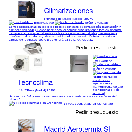
Climatizaciones
Humanes de Madrid (Madrid) 28970
Email validado
Teléfono validado
Somos especialistas en todos los tipos de sistemas de climatización (calefacción y
aire acondicionado). Desde hace años, el nombre climatizaciones frica es sinónimo
de servicio y calidad en el sector de las instalaciones industriales, comerciales y
domésticas de calderas y aires acondicionados en madrid. Debido al continuo
cambio de requisitos, sobre todo en el área de la tecnología...
Pedir presupuesto
Email validado
1/8
Teléfono validado
Responde rápido
Tecnoclima
Instalaciones,
reparaciones y
mantenimiento de aire
acondicionado. Frío
10 (3)
Parla (Madrid) 28982
industrial
Sandra dice:
"Muy serios y siempre buscando adaptarse a las necesidades del
cliente."
14 veces contratado en Cronoshare
Pedir presupuesto
Madrid Aerotermia Sl