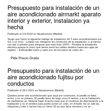
Presupuesto para instalación de un
aire acondicionado airmarkt aparato
interior y exterior, instalacion ya
hecha
Publicado el 3-6-2024 en Navalcarnero (Madrid)
Tengo que hacer el siguiente trabajo de instalacion de 5 aires acondicionados (un
3x1 y un 2x1): - Limpiar con nitrógeno los conductos de la instalación, o al menos
con aire a presión para asegurar que esta todo 100%. - Finalizar la instalación
eléctrica porque lo único que tienes sería los cables metidos hasta las cajas de
registro. - Emboquillar todos y cada uno de los tubos de cobre de...
Pide Precio Gratis
Presupuesto para instalación de un
aire acondicionado fujitsu por
conductos
Publicado el 26-1-2021 en Navalcarnero (Madrid)
Quisiera poner aire acondicionado que vaya por conductos, el pasillo es falso
techo, y es un primero. El pasillo tiene de largo unos 6 metros, y en la habitación
de matrimonio se. Deberia bajar el techo para que el conducto de directamente a la
habitación y no al vestidor para poder poner un codo, en el baño iría un ade las
máquinas y más o menos hay un metro 20 ya que tiene ventana y no se...