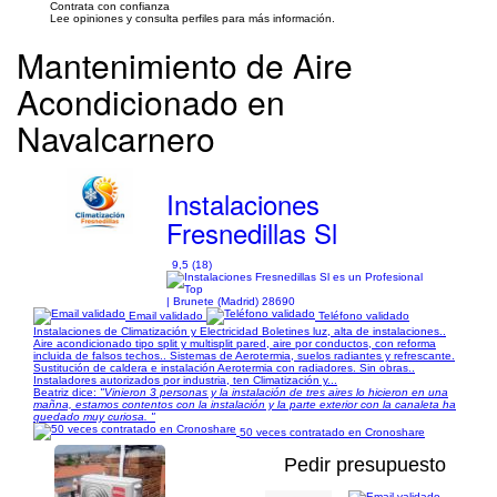
Contrata con confianza
Lee opiniones y consulta perfiles para más información.
Mantenimiento de Aire
Acondicionado en
Navalcarnero
Instalaciones
Fresnedillas Sl
9,5 (18)
| Brunete (Madrid) 28690
Email validado
Teléfono validado
Instalaciones de Climatización y Electricidad Boletines luz, alta de instalaciones..
Aire acondicionado tipo split y multisplit pared, aire por conductos, con reforma
incluida de falsos techos.. Sistemas de Aerotermia, suelos radiantes y refrescante.
Sustitución de caldera e instalación Aerotermia con radiadores. Sin obras..
Instaladores autorizados por industria, ten Climatización y...
Beatriz dice:
"Vinieron 3 personas y la instalación de tres aires lo hicieron en una
mañna, estamos contentos con la instalación y la parte exterior con la canaleta ha
quedado muy curiosa. "
50 veces contratado en Cronoshare
Pedir presupuesto