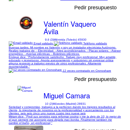
Pedir presupuesto
Valentín Vaquero
Ávila
9,6 (3)
Méntrida (Toledo) 45930
Email validado
Teléfono validado
Buenas tardes. Mi nombre es Valentín y soy un instalador electricista Autónomo.
Realizo trabajos de: - Electricidad. - Aires acondicionados. - Placas solares. - Asesor
energético. - Averías eléctricas. - Boletines eléctricos.
Enrique dice:
"Profundamente satisfecho. Trabajo muy profesional. Muy amable,
educado y respetuoso. Aporta asesoramiento y soluciones sin expresar crítica
alguna respecto a trabajos previos de otros profesionales. Altamente
recomendable."
12 veces contratado en Cronoshare
Pedir presupuesto
Miguel Camara
10 (2)
Móstoles (Madrid) 28931
Seriedad y compromiso, trabajos a la perfecion dando los mejores resultados al
cliente, lo importante de nosotros es la profesionalidad y acercamiento con los
clientes. seis seis cinco uno nueve cuatro tres nueve seis
Miriam dice:
"Pedi sus servicios para reformar cocina y me la dejo de 10, lo mejor de
el que siempre me aconsejo para dejarla mas bonita. Finalmente tambien me
cambio el baño, un profesional,"