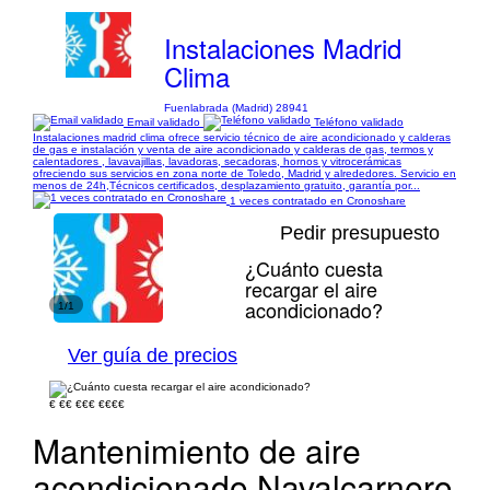
Instalaciones Madrid
Clima
Fuenlabrada (Madrid) 28941
Email validado
Teléfono validado
Instalaciones madrid clima ofrece servicio técnico de aire acondicionado y calderas
de gas e instalación y venta de aire acondicionado y calderas de gas, termos y
calentadores , lavavajillas, lavadoras, secadoras, hornos y vitrocerámicas
ofreciendo sus servicios en zona norte de Toledo, Madrid y alrededores. Servicio en
menos de 24h,Técnicos certificados, desplazamiento gratuito, garantía por...
1 veces contratado en Cronoshare
Pedir presupuesto
¿Cuánto cuesta
recargar el aire
acondicionado?
1/1
Ver guía de precios
€
€€
€€€
€€€€
Mantenimiento de aire
acondicionado Navalcarnero