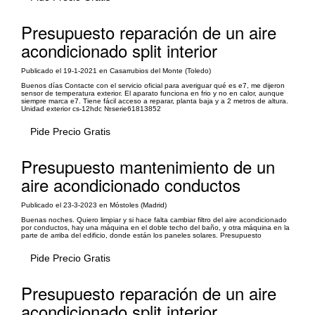
Presupuesto reparación de un aire
acondicionado split interior
Publicado el 19-1-2021 en Casarrubios del Monte (Toledo)
Buenos días Contacte con el servicio oficial para averiguar qué es e7, me dijeron
sensor de temperatura exterior. El aparato funciona en frio y no en calor, aunque
siempre marca e7. Tiene fácil acceso a reparar, planta baja y a 2 metros de altura.
Unidad exterior cs-12hdc №serie61813852
Pide Precio Gratis
Presupuesto mantenimiento de un
aire acondicionado conductos
Publicado el 23-3-2023 en Móstoles (Madrid)
Buenas noches. Quiero limpiar y si hace falta cambiar filtro del aire acondicionado
por conductos, hay una máquina en el doble techo del baño, y otra máquina en la
parte de arriba del edificio, donde están los paneles solares. Presupuesto
Pide Precio Gratis
Presupuesto reparación de un aire
acondicionado split interior