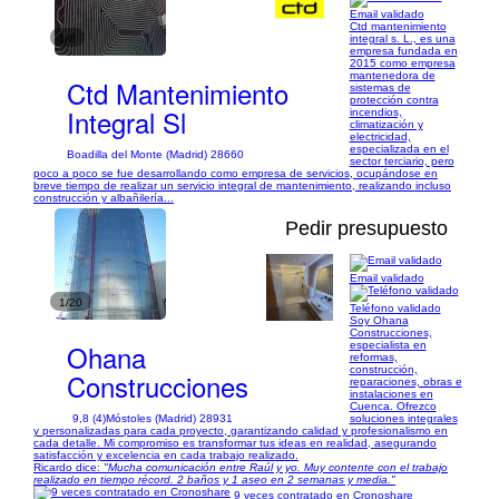
Email validado
Ctd mantenimiento
1/8
integral s. L., es una
empresa fundada en
2015 como empresa
mantenedora de
Ctd Mantenimiento
sistemas de
protección contra
Integral Sl
incendios,
climatización y
electricidad,
especializada en el
Boadilla del Monte (Madrid) 28660
sector terciario, pero
poco a poco se fue desarrollando como empresa de servicios, ocupándose en
breve tiempo de realizar un servicio integral de mantenimiento, realizando incluso
construcción y albañilería...
Pedir presupuesto
Email validado
1/20
Teléfono validado
Soy Ohana
Construcciones,
Ohana
especialista en
reformas,
construcción,
Construcciones
reparaciones, obras e
instalaciones en
Cuenca. Ofrezco
9,8 (4)
Móstoles (Madrid) 28931
soluciones integrales
y personalizadas para cada proyecto, garantizando calidad y profesionalismo en
cada detalle. Mi compromiso es transformar tus ideas en realidad, asegurando
satisfacción y excelencia en cada trabajo realizado.
Ricardo dice:
"Mucha comunicación entre Raúl y yo. Muy contente con el trabajo
realizado en tiempo récord. 2 baños y 1 aseo en 2 semanas y media."
9 veces contratado en Cronoshare