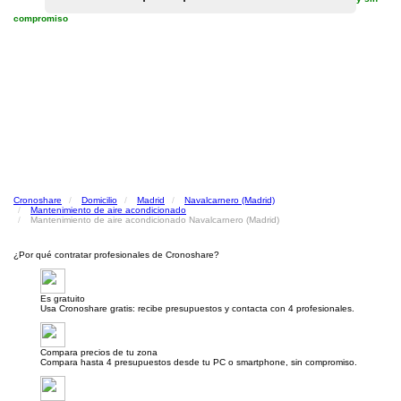
compromiso
Cronoshare
Domicilio
Madrid
Navalcarnero (Madrid)
Mantenimiento de aire acondicionado
Mantenimiento de aire acondicionado Navalcarnero (Madrid)
¿Por qué contratar profesionales de Cronoshare?
Es gratuito
Usa Cronoshare gratis: recibe presupuestos y contacta con 4 profesionales.
Compara precios de tu zona
Compara hasta 4 presupuestos desde tu PC o smartphone, sin compromiso.