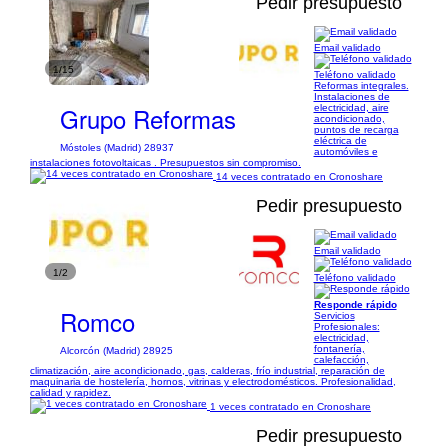
Pedir presupuesto
Email validado
1/15
Teléfono validado
Reformas integrales.
Instalaciones de
Grupo Reformas
electricidad, aire
acondicionado,
puntos de recarga
eléctrica de
Móstoles (Madrid) 28937
automóviles e
instalaciones fotovoltaicas . Presupuestos sin compromiso.
14 veces contratado en Cronoshare
Pedir presupuesto
Email validado
1/2
Teléfono validado
Responde rápido
Romco
Servicios
Profesionales:
electricidad,
fontanería,
Alcorcón (Madrid) 28925
calefacción,
climatización, aire acondicionado, gas, calderas, frío industrial, reparación de
maquinaria de hostelería, hornos, vitrinas y electrodomésticos. Profesionalidad,
calidad y rapidez.
1 veces contratado en Cronoshare
Pedir presupuesto