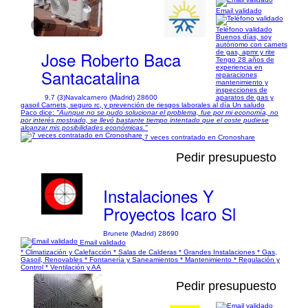
Email validado
1/17
Teléfono validado
Buenos días, soy
autónomo con carnets
Jose Roberto Baca
de gas, apmr y rite
Tengo 28 años de
experiencia en
Santacatalina
reparaciones
mantenimiento y
inspecciones de
9,7 (3)
Navalcarnero (Madrid) 28600
aparatos de gas y
gasoil Carnets, seguro rc, y prevención de riesgos laborales al día Un saludo
Paco dice:
"Aunque no se pudo solucionar el problema, fue por mi economía, no
por interés mostrado, se llevó bastante tiempo intentado que el coste pudiese
alcanzar mis posibilidades económicas."
7 veces contratado en Cronoshare
Pedir presupuesto
Instalaciones Y
Proyectos Icaro Sl
Brunete (Madrid) 28690
Email validado
* Climatización y Calefacción * Salas de Calderas * Grandes Instalaciones * Gas,
Gasoil, Renovables * Fontanería y Saneamientos * Mantenimiento * Regulación y
Control * Ventilación y AA
Pedir presupuesto