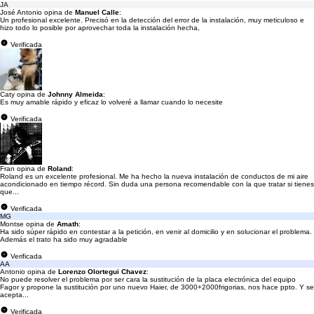
JA
José Antonio opina de
Manuel Calle
:
Un profesional excelente. Precisó en la detección del error de la instalación, muy meticuloso e
hizo todo lo posible por aprovechar toda la instalación hecha,
Verificada
Caty opina de
Johnny Almeida
:
Es muy amable rápido y eficaz lo volveré a llamar cuando lo necesite
Verificada
Fran opina de
Roland
:
Roland es un excelente profesional. Me ha hecho la nueva instalación de conductos de mi aire
acondicionado en tiempo récord. Sin duda una persona recomendable con la que tratar si tienes
que...
Verificada
MG
Montse opina de
Amath
:
Ha sido súper rápido en contestar a la petición, en venir al domicilio y en solucionar el problema.
Además el trato ha sido muy agradable
Verificada
AA
Antonio opina de
Lorenzo Olortegui Chavez
:
No puede resolver el problema por ser cara la sustitución de la placa electrónica del equipo
Fagor y propone la sustitución por uno nuevo Haier, de 3000+2000frigorias, nos hace ppto. Y se
acepta...
Verificada