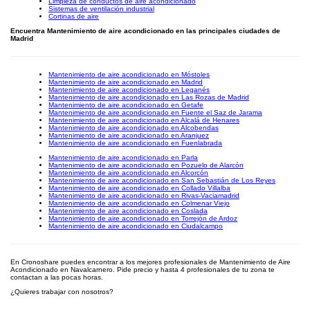
Limpieza de conductos de aire acondicionado
Sistemas de ventilación industrial
Cortinas de aire
Encuentra Mantenimiento de aire acondicionado en las principales ciudades de
Madrid
Mantenimiento de aire acondicionado en Móstoles
Mantenimiento de aire acondicionado en Madrid
Mantenimiento de aire acondicionado en Leganés
Mantenimiento de aire acondicionado en Las Rozas de Madrid
Mantenimiento de aire acondicionado en Getafe
Mantenimiento de aire acondicionado en Fuente el Saz de Jarama
Mantenimiento de aire acondicionado en Alcalá de Henares
Mantenimiento de aire acondicionado en Alcobendas
Mantenimiento de aire acondicionado en Aranjuez
Mantenimiento de aire acondicionado en Fuenlabrada
Mantenimiento de aire acondicionado en Parla
Mantenimiento de aire acondicionado en Pozuelo de Alarcón
Mantenimiento de aire acondicionado en Alcorcón
Mantenimiento de aire acondicionado en San Sebastián de Los Reyes
Mantenimiento de aire acondicionado en Collado Villalba
Mantenimiento de aire acondicionado en Rivas-Vaciamadrid
Mantenimiento de aire acondicionado en Colmenar Viejo
Mantenimiento de aire acondicionado en Coslada
Mantenimiento de aire acondicionado en Torrejón de Ardoz
Mantenimiento de aire acondicionado en Ciudalcampo
En Cronoshare puedes encontrar a los mejores profesionales de Mantenimiento de Aire
Acondicionado en Navalcarnero. Pide precio y hasta 4 profesionales de tu zona te
contactan a las pocas horas.
¿Quieres trabajar con nosotros?