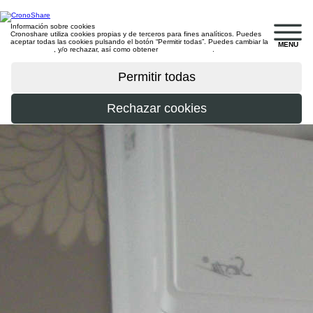
Información sobre cookies
Cronoshare utiliza cookies propias y de terceros para fines analíticos. Puedes
aceptar todas las cookies pulsando el botón “Permitir todas”. Puedes cambiar la
MENU
configuración
, y/o rechazar, así como obtener
más información
.