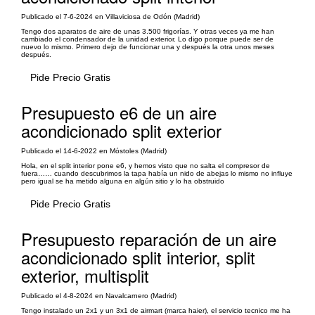
Publicado el 7-6-2024 en Villaviciosa de Odón (Madrid)
Tengo dos aparatos de aire de unas 3.500 frigorías. Y otras veces ya me han
cambiado el condensador de la unidad exterior. Lo digo porque puede ser de
nuevo lo mismo. Primero dejo de funcionar una y después la otra unos meses
después.
Pide Precio Gratis
Presupuesto e6 de un aire
acondicionado split exterior
Publicado el 14-6-2022 en Móstoles (Madrid)
Hola, en el split interior pone e6, y hemos visto que no salta el compresor de
fuera…… cuando descubrimos la tapa había un nido de abejas lo mismo no influye
pero igual se ha metido alguna en algún sitio y lo ha obstruido
Pide Precio Gratis
Presupuesto reparación de un aire
acondicionado split interior, split
exterior, multisplit
Publicado el 4-8-2024 en Navalcarnero (Madrid)
Tengo instalado un 2x1 y un 3x1 de airmart (marca haier), el servicio tecnico me ha