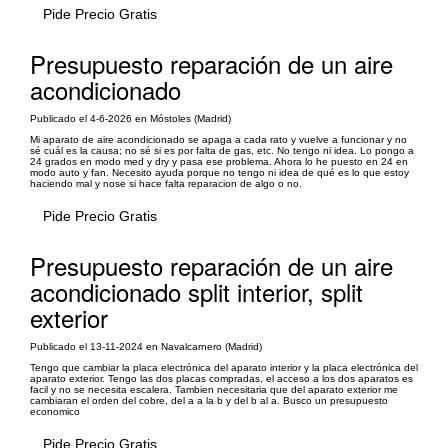
Pide Precio Gratis
Presupuesto reparación de un aire
acondicionado
Publicado el 4-6-2026 en Móstoles (Madrid)
Mi aparato de aire acondicionado se apaga a cada rato y vuelve a funcionar y no
sé cuál es la causa; no sé si es por falta de gas, etc. No tengo ni idea. Lo pongo a
24 grados en modo med y dry y pasa ese problema. Ahora lo he puesto en 24 en
modo auto y fan. Necesito ayuda porque no tengo ni idea de qué es lo que estoy
haciendo mal y nose si hace falta reparacion de algo o no.
Pide Precio Gratis
Presupuesto reparación de un aire
acondicionado split interior, split
exterior
Publicado el 13-11-2024 en Navalcarnero (Madrid)
Tengo que cambiar la placa electrónica del aparato interior y la placa electrónica del
aparato exterior. Tengo las dos placas compradas, el acceso a los dos aparatos es
facil y no se necesita escalera. Tambien necesitaria que del aparato exterior me
cambiaran el orden del cobre, del a a la b y del b al a. Busco un presupuesto
economico
Pide Precio Gratis