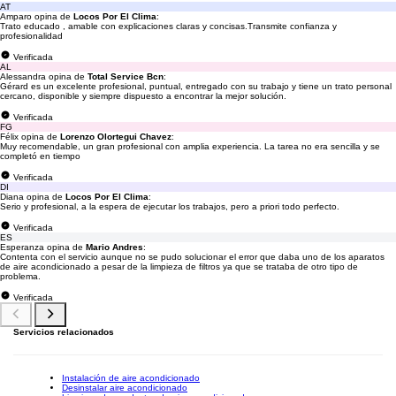
AT
Amparo opina de
Locos Por El Clima
:
Trato educado , amable con explicaciones claras y concisas.Transmite confianza y
profesionalidad
Verificada
AL
Alessandra opina de
Total Service Bcn
:
Gérard es un excelente profesional, puntual, entregado con su trabajo y tiene un trato personal
cercano, disponible y siempre dispuesto a encontrar la mejor solución.
Verificada
FG
Félix opina de
Lorenzo Olortegui Chavez
:
Muy recomendable, un gran profesional con amplia experiencia. La tarea no era sencilla y se
completó en tiempo
Verificada
DI
Diana opina de
Locos Por El Clima
:
Serio y profesional, a la espera de ejecutar los trabajos, pero a priori todo perfecto.
Verificada
ES
Esperanza opina de
Mario Andres
:
Contenta con el servicio aunque no se pudo solucionar el error que daba uno de los aparatos
de aire acondicionado a pesar de la limpieza de filtros ya que se trataba de otro tipo de
problema.
Verificada
Servicios relacionados
Instalación de aire acondicionado
Desinstalar aire acondicionado