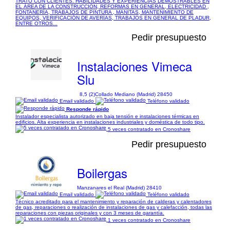
TRATO CON CLIENTES. HABILIDADES Y EXPERIENCIAS DEMOSTRABLES EN
EL ÁREA DE LA CONSTRUCCIÓN, REFORMAS EN GENERAL, ELECTRICIDAD ,
FONTANERÍA, TRABAJOS DE PINTURA , MANITAS, MANTENIMIENTO DE
EQUIPOS, VERIFICACIÓN DE AVERÍAS, TRABAJOS EN GENERAL DE PLADUR,
ENTRE OTROS...
Pedir presupuesto
Instalaciones Vimeca
Slu
8,5 (2)
Collado Mediano (Madrid) 28450
Email validado
Teléfono validado
Responde rápido
Instalador especialista autorizado en baja tensión e instalaciones térmicas en
edificios. Alta experiencia en instalaciones industriales y doméstica de todo tipo.
5 veces contratado en Cronoshare
Pedir presupuesto
Boilergas
Manzanares el Real (Madrid) 28410
Email validado
Teléfono validado
Técnico acreditado para el mantenimiento y reparación de calderas y calentadores
de gas, reparaciones o realización de instalaciones de gas y calefacción, todas las
reparaciones con piezas originales y con 3 meses de garantía.
1 veces contratado en Cronoshare