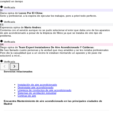
completó en tiempo
Verificada
DI
Diana opina de
Locos Por El Clima
:
Serio y profesional, a la espera de ejecutar los trabajos, pero a priori todo perfecto.
Verificada
ES
Esperanza opina de
Mario Andres
:
Contenta con el servicio aunque no se pudo solucionar el error que daba uno de los aparatos
de aire acondicionado a pesar de la limpieza de filtros ya que se trataba de otro tipo de
problema.
Verificada
DR
Diego opina de
Team Expert Instaladores De Aire Acondicionado Y Calderas
:
Me han llamado cuatro personas y la verdad que muy amables y se les notaba profesionales
Pero dio la casualidad que a un vecino le estaban montando un aparato y de paso me
solucionó a mi el...
Verificada
Servicios relacionados
Instalación de aire acondicionado
Desinstalar aire acondicionado
Limpieza de conductos de aire acondicionado
Sistemas de ventilación industrial
Cortinas de aire
Encuentra Mantenimiento de aire acondicionado en las principales ciudades de
Madrid