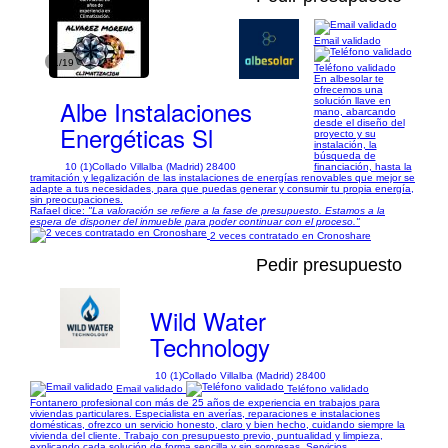
Email validado
1/19
Teléfono validado
En albesolar te
ofrecemos una
Albe Instalaciones
solución llave en
mano, abarcando
desde el diseño del
Energéticas Sl
proyecto y su
instalación, la
búsqueda de
10 (1)
Collado Villalba (Madrid) 28400
financiación, hasta la
tramitación y legalización de las instalaciones de energías renovables que mejor se
adapte a tus necesidades, para que puedas generar y consumir tu propia energía,
sin preocupaciones.
Rafael dice:
"La valoración se refiere a la fase de presupuesto. Estamos a la
espera de disponer del inmueble para poder continuar con el proceso."
2 veces contratado en Cronoshare
Pedir presupuesto
Wild Water
Technology
10 (1)
Collado Villalba (Madrid) 28400
Email validado
Teléfono validado
Fontanero profesional con más de 25 años de experiencia en trabajos para
viviendas particulares. Especialista en averías, reparaciones e instalaciones
domésticas, ofrezco un servicio honesto, claro y bien hecho, cuidando siempre la
vivienda del cliente. Trabajo con presupuesto previo, puntualidad y limpieza,
explicando cada solución de forma sencilla y sin sorpresas. Servicios...