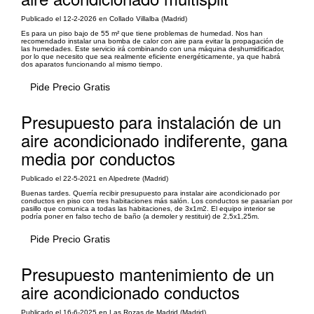
Publicado el 12-2-2026 en Collado Villalba (Madrid)
Es para un piso bajo de 55 m² que tiene problemas de humedad. Nos han
recomendado instalar una bomba de calor con aire para evitar la propagación de
las humedades. Este servicio irá combinando con una máquina deshumidificador,
por lo que necesito que sea realmente eficiente energéticamente, ya que habrá
dos aparatos funcionando al mismo tiempo.
Pide Precio Gratis
Presupuesto para instalación de un
aire acondicionado indiferente, gana
media por conductos
Publicado el 22-5-2021 en Alpedrete (Madrid)
Buenas tardes. Querría recibir presupuesto para instalar aire acondicionado por
conductos en piso con tres habitaciones más salón. Los conductos se pasarían por
pasillo que comunica a todas las habitaciones, de 3x1m2. El equipo interior se
podría poner en falso techo de baño (a demoler y restituir) de 2,5x1,25m.
Pide Precio Gratis
Presupuesto mantenimiento de un
aire acondicionado conductos
Publicado el 16-6-2025 en Las Rozas de Madrid (Madrid)