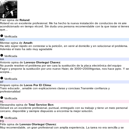
Fran opina de
Roland
:
Roland es un excelente profesional. Me ha hecho la nueva instalación de conductos de mi aire
acondicionado en tiempo récord. Sin duda una persona recomendable con la que tratar si tienes
que...
Verificada
MG
Montse opina de
Amath
:
Ha sido súper rápido en contestar a la petición, en venir al domicilio y en solucionar el problema.
Además el trato ha sido muy agradable
Verificada
AA
Antonio opina de
Lorenzo Olortegui Chavez
:
No puede resolver el problema por ser cara la sustitución de la placa electrónica del equipo
Fagor y propone la sustitución por uno nuevo Haier, de 3000+2000frigorias, nos hace ppto. Y se
acepta...
Verificada
AT
Amparo opina de
Locos Por El Clima
:
Trato educado , amable con explicaciones claras y concisas.Transmite confianza y
profesionalidad
Verificada
AL
Alessandra opina de
Total Service Bcn
:
Gérard es un excelente profesional, puntual, entregado con su trabajo y tiene un trato personal
cercano, disponible y siempre dispuesto a encontrar la mejor solución.
Verificada
FG
Félix opina de
Lorenzo Olortegui Chavez
:
Muy recomendable, un gran profesional con amplia experiencia. La tarea no era sencilla y se