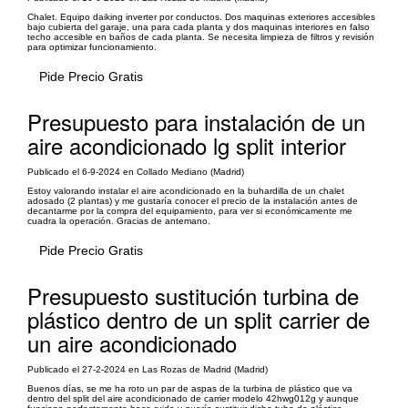
Chalet. Equipo daiking inverter por conductos. Dos maquinas exteriores accesibles
bajo cubierta del garaje, una para cada planta y dos maquinas interiores en falso
techo accesible en baños de cada planta. Se necesita limpieza de filtros y revisión
para optimizar funcionamiento.
Pide Precio Gratis
Presupuesto para instalación de un
aire acondicionado lg split interior
Publicado el 6-9-2024 en Collado Mediano (Madrid)
Estoy valorando instalar el aire acondicionado en la buhardilla de un chalet
adosado (2 plantas) y me gustaría conocer el precio de la instalación antes de
decantarme por la compra del equipamiento, para ver si económicamente me
cuadra la operación. Gracias de antemano.
Pide Precio Gratis
Presupuesto sustitución turbina de
plástico dentro de un split carrier de
un aire acondicionado
Publicado el 27-2-2024 en Las Rozas de Madrid (Madrid)
Buenos días, se me ha roto un par de aspas de la turbina de plástico que va
dentro del split del aire acondicionado de carrier modelo 42hwg012g y aunque