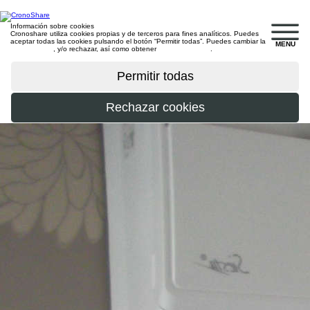
Información sobre cookies
Cronoshare utiliza cookies propias y de terceros para fines analíticos. Puedes
aceptar todas las cookies pulsando el botón “Permitir todas”. Puedes cambiar la
MENU
configuración
, y/o rechazar, así como obtener
más información
.