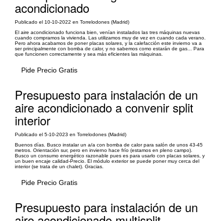
acondicionado
Publicado el 10-10-2022 en Torrelodones (Madrid)
El aire acondicionado funciona bien, venían instalados las tres máquinas nuevas
cuando compramos la vivienda. Las utilizamos muy de vez en cuando cada verano.
Pero ahora acabamos de poner placas solares, y la calefacción este invierno va a
ser principalmente con bomba de calor, y no sabemos como estarán de gas... Para
que funcionen correctamente y sea más eficientes las máquinas.
Pide Precio Gratis
Presupuesto para instalación de un
aire acondicionado a convenir split
interior
Publicado el 5-10-2023 en Torrelodones (Madrid)
Buenos días. Busco instalar un a/a con bomba de calor para salón de unos 43-45
metros. Orientación sur, pero en invierno hace frío (estamos en pleno campo).
Busco un consumo energético razonable pues es para usarlo con placas solares, y
un buen encaje calidad-Precio. El módulo exterior se puede poner muy cerca del
interior (se trata de un chalet). Gracias.
Pide Precio Gratis
Presupuesto para instalación de un
aire acondicionado multisplit