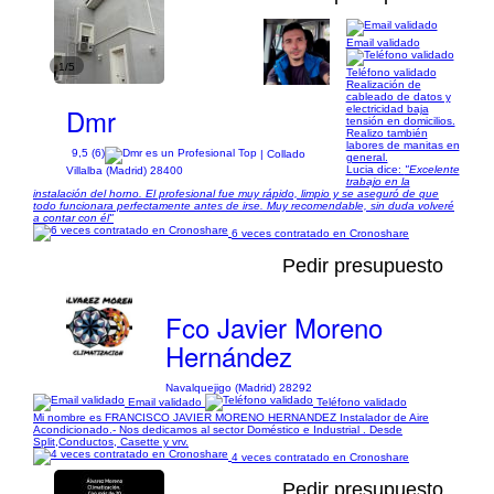
Email validado
1/5
Teléfono validado
Realización de
cableado de datos y
Dmr
electricidad baja
tensión en domicilios.
Realizo también
labores de manitas en
9,5 (6)
| Collado
general.
Lucia dice:
"Excelente
Villalba (Madrid) 28400
trabajo en la
instalación del horno. El profesional fue muy rápido, limpio y se aseguró de que
todo funcionara perfectamente antes de irse. Muy recomendable, sin duda volveré
a contar con él"
6 veces contratado en Cronoshare
Pedir presupuesto
Fco Javier Moreno
Hernández
Navalquejigo (Madrid) 28292
Email validado
Teléfono validado
Mi nombre es FRANCISCO JAVIER MORENO HERNANDEZ Instalador de Aire
Acondicionado.- Nos dedicamos al sector Doméstico e Industrial . Desde
Split,Conductos, Casette y vrv.
4 veces contratado en Cronoshare
Pedir presupuesto