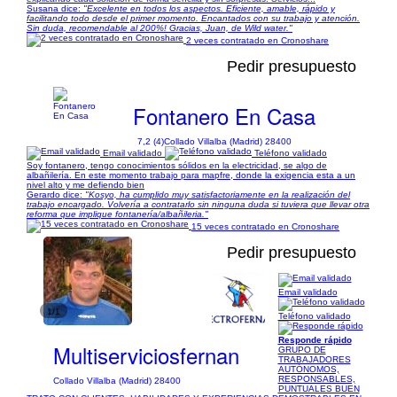
Susana dice:
"Excelente en todos los aspectos. Eficiente, amable, rápido y
facilitando todo desde el primer momento. Encantados con su trabajo y atención.
Sin duda, recomendable al 200%! Gracias, Juan, de Wild water."
2 veces contratado en Cronoshare
Pedir presupuesto
Fontanero En Casa
7,2 (4)
Collado Villalba (Madrid) 28400
Email validado
Teléfono validado
Soy fontanero, tengo conocimientos sólidos en la electricidad, se algo de
albañilería. En este momento trabajo para mapfre, donde la exigencia esta a un
nivel alto y me defiendo bien
Gerardo dice:
"Kosyo, ha cumplido muy satisfactoriamente en la realización del
trabajo encargado. Volvería a contratarlo sin ninguna duda si tuviera que llevar otra
reforma que implique fontanería/albañileria."
15 veces contratado en Cronoshare
Pedir presupuesto
Email validado
1/1
Teléfono validado
Responde rápido
Multiserviciosfernan
GRUPO DE
TRABAJADORES
AUTÓNOMOS,
RESPONSABLES,
Collado Villalba (Madrid) 28400
PUNTUALES BUEN