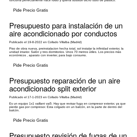
funciona perfectamente hace ruido y quería sustituir dicho tubo de plástico.
Pide Precio Gratis
Presupuesto para instalación de un
aire acondicionado por conductos
Publicado el 19-8-2022 en Collado Villalba (Madrid)
Piso de obra nueva, preinstalacion hecha total, sol instalar la infinidad exterior, la
unidad intarior. Salón y tres dormitorios. Unos 70 metros útiles. Los precios más
económicos , aparato con inverter, para bajo consumo.
Pide Precio Gratis
Presupuesto reparación de un aire
acondicionado split exterior
Publicado el 17-1-2023 en Collado Villalba (Madrid)
Es un equipo 1x1 vaillant vai5. Hay que revisar fuga en compresor exterior, ya que
pierde gas por compresor. Esta colgado en un balcón, en la parte de dentro del
balcón.
Pide Precio Gratis
Presupuesto revisión de fugas de un