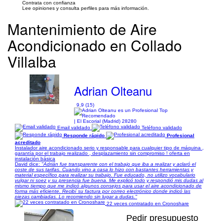
Contrata con confianza
Lee opiniones y consulta perfiles para más información.
Mantenimiento de Aire
Acondicionado en Collado
Villalba
Adrian Olteanu
9,9 (15)
| El Escorial (Madrid) 28280
Email validado
Teléfono validado
Responde rápido
Profesional
acreditado
Instalador aire acondicionado serio y responsable para cualquier tipo de máquina ,
garantía por el trabajo realizado , desplazamiento sin compromiso ! oferta en
instalación básica
David dice:
"Adrián fue transparente con el trabajo que iba a realizar y aclaró el
coste de sus tarifas. Cuando vino a casa lo hizo con bastantes herramientas y
material específico para realizar su trabajo. Fue educado, no utilizo vocabulario
vulgar ni soez y su presencia fue buena. Me explicó todo y respondió mis dudas al
mismo tiempo que me indicó algunos consejos para usar el aire acondicionado de
forma más eficiente. Recibí su factura por correo electrónico donde indicó las
piezas cambiadas. Lo recomiendo sin lugar a dudas."
22 veces contratado en Cronoshare
Pedir presupuesto