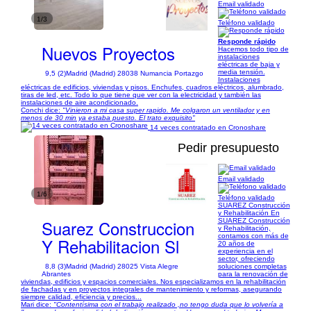
Email validado
1/3
Teléfono validado
Responde rápido
Nuevos Proyectos
Hacemos todo tipo de
instalaciones
eléctricas de baja y
media tensión.
9,5 (2)
Madrid (Madrid) 28038 Numancia Portazgo
Instalaciones
eléctricas de edificios, viviendas y pisos. Enchufes, cuadros eléctricos, alumbrado,
tiras de led, etc. Todo lo que tiene que ver con la electricidad y también las
instalaciones de aire acondicionado.
Conchi dice:
"Vinieron a mi casa super rapido. Me colgaron un ventilador y en
menos de 30 min ya estaba puesto. El trato exquisito"
14 veces contratado en Cronoshare
Pedir presupuesto
Email validado
1/6
Teléfono validado
SUAREZ Construcción
y Rehabilitación En
Suarez Construccion
SUAREZ Construcción
y Rehabilitación,
contamos con más de
Y Rehabilitacion Sl
20 años de
experiencia en el
sector, ofreciendo
8,8 (3)
Madrid (Madrid) 28025 Vista Alegre
soluciones completas
Abrantes
para la renovación de
viviendas, edificios y espacios comerciales. Nos especializamos en la rehabilitación
de fachadas y en proyectos integrales de mantenimiento y reformas, asegurando
siempre calidad, eficiencia y precios...
Mari dice:
"Contentísima con el trabajo realizado ,no tengo duda que lo volvería a