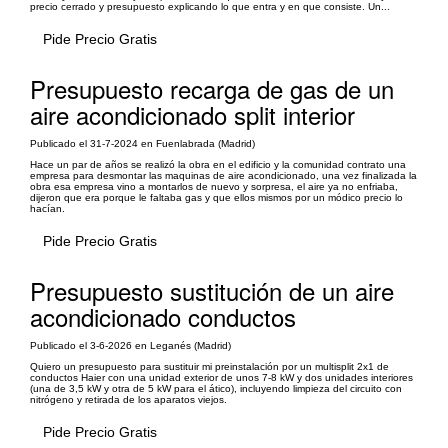
precio cerrado y presupuesto explicando lo que entra y en que consiste. Un...
Pide Precio Gratis
Presupuesto recarga de gas de un
aire acondicionado split interior
Publicado el 31-7-2024 en Fuenlabrada (Madrid)
Hace un par de años se realizó la obra en el edificio y la comunidad contrato una
empresa para desmontar las maquinas de aire acondicionado, una vez finalizada la
obra esa empresa vino a montarlos de nuevo y sorpresa, el aire ya no enfriaba,
dijeron que era porque le faltaba gas y que ellos mismos por un módico precio lo
hacían.
Pide Precio Gratis
Presupuesto sustitución de un aire
acondicionado conductos
Publicado el 3-6-2026 en Leganés (Madrid)
Quiero un presupuesto para sustituir mi preinstalación por un multisplit 2x1 de
conductos Haier con una unidad exterior de unos 7-8 kW y dos unidades interiores
(una de 3,5 kW y otra de 5 kW para el ático), incluyendo limpieza del circuito con
nitrógeno y retirada de los aparatos viejos.
Pide Precio Gratis