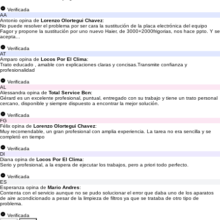
Verificada
AA
Antonio opina de
Lorenzo Olortegui Chavez
:
No puede resolver el problema por ser cara la sustitución de la placa electrónica del equipo
Fagor y propone la sustitución por uno nuevo Haier, de 3000+2000frigorias, nos hace ppto. Y se
acepta...
Verificada
AT
Amparo opina de
Locos Por El Clima
:
Trato educado , amable con explicaciones claras y concisas.Transmite confianza y
profesionalidad
Verificada
AL
Alessandra opina de
Total Service Bcn
:
Gérard es un excelente profesional, puntual, entregado con su trabajo y tiene un trato personal
cercano, disponible y siempre dispuesto a encontrar la mejor solución.
Verificada
FG
Félix opina de
Lorenzo Olortegui Chavez
:
Muy recomendable, un gran profesional con amplia experiencia. La tarea no era sencilla y se
completó en tiempo
Verificada
DI
Diana opina de
Locos Por El Clima
:
Serio y profesional, a la espera de ejecutar los trabajos, pero a priori todo perfecto.
Verificada
ES
Esperanza opina de
Mario Andres
:
Contenta con el servicio aunque no se pudo solucionar el error que daba uno de los aparatos
de aire acondicionado a pesar de la limpieza de filtros ya que se trataba de otro tipo de
problema.
Verificada