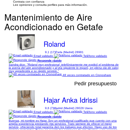
Contrata con confianza
Lee opiniones y consulta perfiles para más información.
Mantenimiento de Aire
Acondicionado en Getafe
Roland
9,1 (17)
Parla (Madrid) 28981
Email validado
Teléfono validado
Responde rápido
Sandra dice:
"Roland muy profesional, telefónicamente me explicó el problema de
la avería del aire acondicionado y al día siguiente lo reparó, en plena ola de calor,
muy agradecida a su rápido servicio."
48 veces contratado en Cronoshare
Pedir presupuesto
Hajar Anka Idrissi
9,6 (7)
Madrid (Madrid) 28026 Usera
Email validado
Teléfono validado
Responde rápido
Buenas, mi nombre es Hajar. Soy un profesional cualificado que cuento con una
amplía experiencia prestando mis servicios. Trato siempre de ofrecer el mejor
servicio, ofreciendo total garantía den los trabajos que efectúo. Hago uso de los