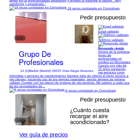
llamar por la profesionalidad,dedicación y respeto al hacerme el trabajo . Muy
satisfecha y agradecida."
19 veces contratado en Cronoshare
Pedir presupuesto
Email validado
1/12
Teléfono validado
Responde rápido
Grupo De
Somos de la empresa
grupo de
Profesionales
profesionales mi
nombre es Nicomedes
Cuento con más de
15 años prestando
10 (2)
Madrid (Madrid) 28025 Vista Alegre Abrantes
mis servicios como
reformista y servicios de mantenimiento Siempre trato de ofrecer el mejor servicio a
mis clientes, haciendo uso de los mejores materiales, siendo siempre de primera
calidad. Cumplo con los plazos de entrega de mis servicios. Me adapto a cada una
de las necesidades de...
6 veces contratado en Cronoshare
Pedir presupuesto
¿Cuánto cuesta
recargar el aire
acondicionado?
1/46
Ver guía de precios