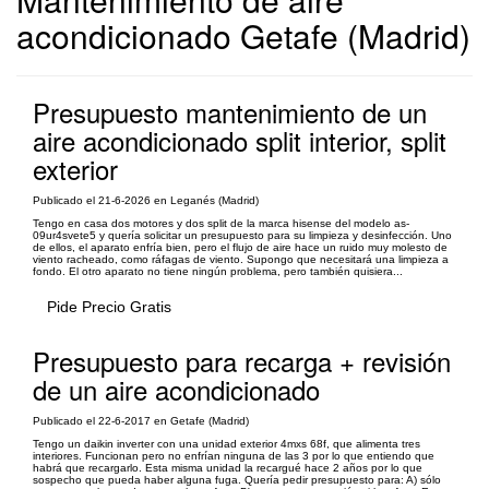
acondicionado Getafe (Madrid)
Presupuesto mantenimiento de un
aire acondicionado split interior, split
exterior
Publicado el 21-6-2026 en Leganés (Madrid)
Tengo en casa dos motores y dos split de la marca hisense del modelo as-
09ur4svete5 y quería solicitar un presupuesto para su limpieza y desinfección. Uno
de ellos, el aparato enfría bien, pero el flujo de aire hace un ruido muy molesto de
viento racheado, como ráfagas de viento. Supongo que necesitará una limpieza a
fondo. El otro aparato no tiene ningún problema, pero también quisiera...
Pide Precio Gratis
Presupuesto para recarga + revisión
de un aire acondicionado
Publicado el 22-6-2017 en Getafe (Madrid)
Tengo un daikin inverter con una unidad exterior 4mxs 68f, que alimenta tres
interiores. Funcionan pero no enfrían ninguna de las 3 por lo que entiendo que
habrá que recargarlo. Esta misma unidad la recargué hace 2 años por lo que
sospecho que pueda haber alguna fuga. Quería pedir presupuesto para: A) sólo