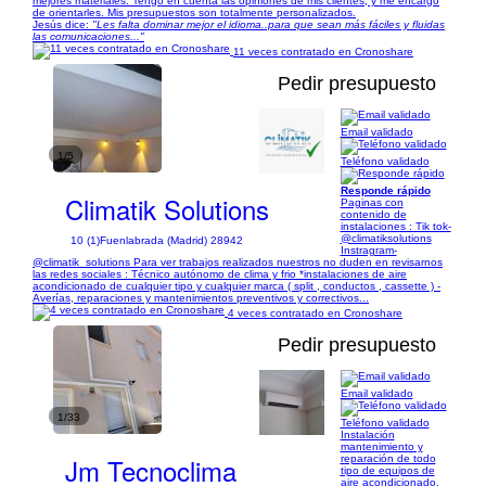
mejores materiales. Tengo en cuenta las opiniones de mis clientes, y me encargo
de orientarles. Mis presupuestos son totalmente personalizados.
Jesús dice:
"Les falta dominar mejor el idioma..para que sean más fáciles y fluidas
las comunicaciones..."
11 veces contratado en Cronoshare
Pedir presupuesto
Email validado
1/5
Teléfono validado
Responde rápido
Climatik Solutions
Paginas con
contenido de
instalaciones : Tik tok-
@climatiksolutions
10 (1)
Fuenlabrada (Madrid) 28942
Instragram-
@climatik_solutions Para ver trabajos realizados nuestros no duden en revisarnos
las redes sociales : Técnico autónomo de clima y frio *instalaciones de aire
acondicionado de cualquier tipo y cualquier marca ( split , conductos , cassette ) -
Averías, reparaciones y mantenimientos preventivos y correctivos...
4 veces contratado en Cronoshare
Pedir presupuesto
Email validado
1/33
Teléfono validado
Instalación
mantenimiento y
Jm Tecnoclima
reparación de todo
tipo de equipos de
aire acondicionado.