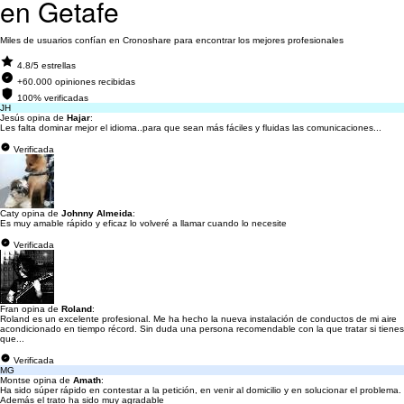
en Getafe
Miles de usuarios confían en Cronoshare para encontrar los mejores profesionales
4.8/5 estrellas
+60.000 opiniones recibidas
100% verificadas
JH
Jesús opina de
Hajar
:
Les falta dominar mejor el idioma..para que sean más fáciles y fluidas las comunicaciones...
Verificada
Caty opina de
Johnny Almeida
:
Es muy amable rápido y eficaz lo volveré a llamar cuando lo necesite
Verificada
Fran opina de
Roland
:
Roland es un excelente profesional. Me ha hecho la nueva instalación de conductos de mi aire
acondicionado en tiempo récord. Sin duda una persona recomendable con la que tratar si tienes
que...
Verificada
MG
Montse opina de
Amath
:
Ha sido súper rápido en contestar a la petición, en venir al domicilio y en solucionar el problema.
Además el trato ha sido muy agradable