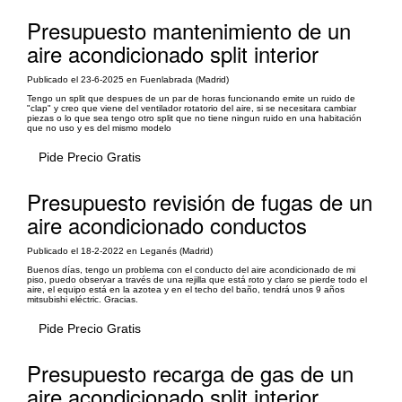
Presupuesto mantenimiento de un
aire acondicionado split interior
Publicado el 23-6-2025 en Fuenlabrada (Madrid)
Tengo un split que despues de un par de horas funcionando emite un ruido de
"clap" y creo que viene del ventilador rotatorio del aire, si se necesitara cambiar
piezas o lo que sea tengo otro split que no tiene ningun ruido en una habitación
que no uso y es del mismo modelo
Pide Precio Gratis
Presupuesto revisión de fugas de un
aire acondicionado conductos
Publicado el 18-2-2022 en Leganés (Madrid)
Buenos días, tengo un problema con el conducto del aire acondicionado de mi
piso, puedo observar a través de una rejilla que está roto y claro se pierde todo el
aire, el equipo está en la azotea y en el techo del baño, tendrá unos 9 años
mitsubishi eléctric. Gracias.
Pide Precio Gratis
Presupuesto recarga de gas de un
aire acondicionado split interior