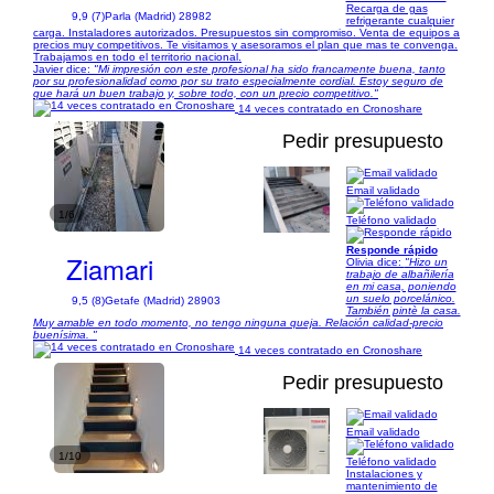
Recarga de gas
9,9 (7)
Parla (Madrid) 28982
refrigerante cualquier
carga. Instaladores autorizados. Presupuestos sin compromiso. Venta de equipos a
precios muy competitivos. Te visitamos y asesoramos el plan que mas te convenga.
Trabajamos en todo el territorio nacional.
Javier dice:
"Mi impresión con este profesional ha sido francamente buena, tanto
por su profesionalidad como por su trato especialmente cordial. Estoy seguro de
que hará un buen trabajo y, sobre todo, con un precio competitivo."
14 veces contratado en Cronoshare
Pedir presupuesto
Email validado
1/6
Teléfono validado
Responde rápido
Ziamari
Olivia dice:
"Hizo un
trabajo de albañilería
en mi casa, poniendo
un suelo porcelánico.
9,5 (8)
Getafe (Madrid) 28903
También pintè la casa.
Muy amable en todo momento, no tengo ninguna queja. Relación calidad-precio
buenísima. "
14 veces contratado en Cronoshare
Pedir presupuesto
Email validado
1/10
Teléfono validado
Instalaciones y
mantenimiento de