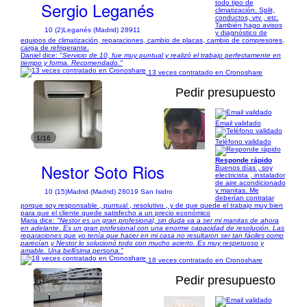
Sergio Leganés
todo tipo de
climatización. Split,
conductos, vrv , etc.
También hago avisos
10 (2)
Leganés (Madrid) 28911
y diagnóstico de
equipos de climatización, reparaciones, cambio de placas, cambio de compresores,
carga de refrigerante.
Daniel dice:
"Servicio de 10, fue muy puntual y realizó el trabajo perfectamente en
tiempo y forma. Recomendado."
13 veces contratado en Cronoshare
Pedir presupuesto
Email validado
1/16
Teléfono validado
Responde rápido
Nestor Soto Rios
Buenos días , soy
electricista , instalador
de aire acondicionado
y manitas. Me
10 (15)
Madrid (Madrid) 28019 San Isidro
deberían contratar
porque soy responsable , puntual , resolutivo , y de que quede el trabajo muy bien
para que el cliente quede satisfecho a un precio económico
Maria dice:
"Nestor es un gran profesional, sin duda va a ser mi manitas de ahora
en adelante. Es un gran profesional con una enorme capacidad de resolución. Las
reparaciones que yo tenía que hacer en mi casa no resultaron ser tan fáciles como
parecían y Nestor lo solucionó todo con mucho acierto. Es muy respetuoso y
amable. Una bellísima persona."
18 veces contratado en Cronoshare
Pedir presupuesto