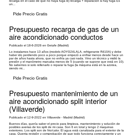
recarga en el caso de que no haya fuga B) recarga + reparación si hay fuga Es
un...
Pide Precio Gratis
Presupuesto recarga de gas de un
aire acondicionado conductos
Publicado el 18-6-2026 en Getafe (Madrid)
Lo instalamos hace 13 años (modelo AOYG24LALA, refrigerante R410A) y debe
haber ido perdiendo poco a poco porque empezó a enfriar menos desde hace un
par de años hasta ahora, que no enfría ya casi nada. Vino un técnico y midió la
presión y el manómetro marcaba menos de 5 (cuando se supone que está en 10).
No sabemos si solo rellenarlo o reparar la fuga (la máquina está en la azotea,
siendo mi...
Pide Precio Gratis
Presupuesto mantenimiento de un
aire acondicionado split interior
(Villaverde)
Publicado el 12-9-2022 en Villaverde - Madrid (Madrid)
Buenos días, quería saber el precio para limpieza, mantenimiento y solución de
posibles averias de los split de mi casa. Son 6 en total y tengo 2 maquinas
exteriores. Los split son de frio/calor. El agua está canalizada para el exterior de la
casa. Querria revisión y comprobación de que todo funciona correctamente y un