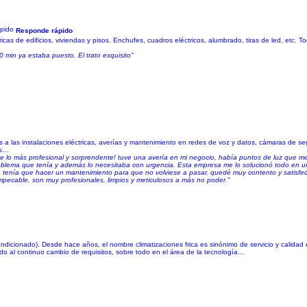
Responde rápido
cas de edificios, viviendas y pisos. Enchufes, cuadros eléctricos, alumbrado, tiras de led, etc. To
 min ya estaba puesto. El trato exquisito"
 a las instalaciones eléctricas, averías y mantenimiento en redes de voz y datos, cámaras de s
os…
e lo más profesional y sorprendente! tuve una avería en mi negocio, había puntos de luz que me
problema que tenía y además lo necesitaba con urgencia. Esta empresa me lo solucionó todo en 
se tenía que hacer un mantenimiento para que no volviese a pasar, quedé muy contento y satisfe
impecable, son muy profesionales, limpios y meticulosos a más no poder."
ondicionado). Desde hace años, el nombre climatizaciones frica es sinónimo de servicio y calidad e
o al continuo cambio de requisitos, sobre todo en el área de la tecnología...