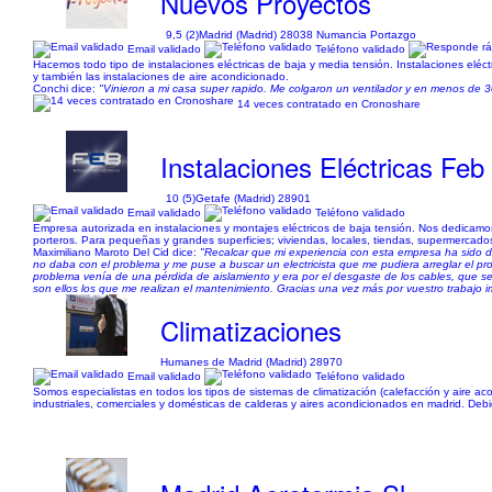
Nuevos Proyectos
9,5 (2)
Madrid (Madrid) 28038 Numancia Portazgo
Email validado
Teléfono validado
Hacemos todo tipo de instalaciones eléctricas de baja y media tensión. Instalaciones eléctri
y también las instalaciones de aire acondicionado.
Conchi dice:
"Vinieron a mi casa super rapido. Me colgaron un ventilador y en menos de 30
14 veces contratado en Cronoshare
Instalaciones Eléctricas Feb
10 (5)
Getafe (Madrid) 28901
Email validado
Teléfono validado
Empresa autorizada en instalaciones y montajes eléctricos de baja tensión. Nos dedicamos
porteros. Para pequeñas y grandes superficies; viviendas, locales, tiendas, supermercad
Maximiliano Maroto Del Cid dice:
"Recalcar que mi experiencia con esta empresa ha sido d
no daba con el problema y me puse a buscar un electricista que me pudiera arreglar el 
problema venía de una pérdida de aislamiento y era por el desgaste de los cables, que 
son ellos los que me realizan el mantenimiento. Gracias una vez más por vuestro trabajo 
Climatizaciones
Humanes de Madrid (Madrid) 28970
Email validado
Teléfono validado
Somos especialistas en todos los tipos de sistemas de climatización (calefacción y aire ac
industriales, comerciales y domésticas de calderas y aires acondicionados en madrid. Debid