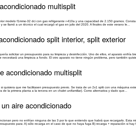
acondicionado multisplit
rior modelo f1mme-32 dci con gas refrigerante r-410a y una capacidad de 2.150 gramos. Consta 
y se llamó a un técnico el cual recargó el gas en julio del 2020. A finales de este verano le...
ndicionado split interior, split exterior
ía solicitar un presupuesto para su limpieza y desinfección. Uno de ellos, el aparato enfría bien
necesitará una limpieza a fondo. El otro aparato no tiene ningún problema, pero también quisie
e acondicionado multisplit
Pero si quisiera que me facilitasen presupuesto previo. Se trata de un 2x1 split con una máquina ex
 de la primera planta a la tercera en un chalet unifamiliar). Como alternativa y dado que...
 un aire acondicionado
 Funcionan pero no enfrían ninguna de las 3 por lo que entiendo que habrá que recargarlo. Esta m
supuesto para: A) sólo recarga en el caso de que no haya fuga B) recarga + reparación si hay 