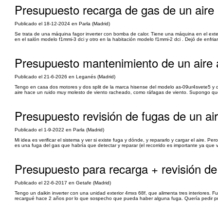
Presupuesto recarga de gas de un aire 
Publicado el 18-12-2024 en Parla (Madrid)
Se trata de una máquina fagor inverter con bomba de calor. Tiene una máquina en el exte
en el salón modelo f1mmi-3 dci y otro en la habitación modelo f1mmi-2 dci . Dejó de enfriar 
Presupuesto mantenimiento de un aire aco
Publicado el 21-6-2026 en Leganés (Madrid)
Tengo en casa dos motores y dos split de la marca hisense del modelo as-09ur4svete5 y quer
aire hace un ruido muy molesto de viento racheado, como ráfagas de viento. Supongo que 
Presupuesto revisión de fugas de un air
Publicado el 1-9-2022 en Parla (Madrid)
Mi idea es verificar el sistema y ver si existe fuga y dónde, y repararlo y cargar el aire. 
es una fuga del gas que habría que detectar y reparar (el recorrido es importante ya que va
Presupuesto para recarga + revisión de
Publicado el 22-6-2017 en Getafe (Madrid)
Tengo un daikin inverter con una unidad exterior 4mxs 68f, que alimenta tres interiores.
recargué hace 2 años por lo que sospecho que pueda haber alguna fuga. Quería pedir pre