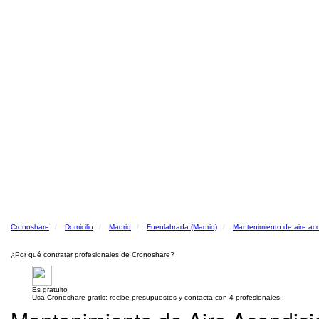
Cronoshare
Domicilio
Madrid
Fuenlabrada (Madrid)
Mantenimiento de aire ac
¿Por qué contratar profesionales de Cronoshare?
Es gratuito
Usa Cronoshare gratis: recibe presupuestos y contacta con 4 profesionales.