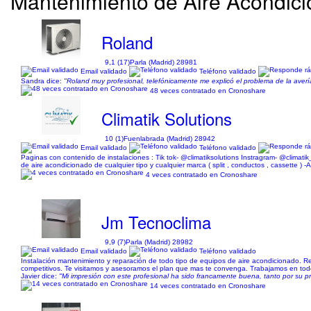
Mantenimiento de Aire Acondic
Roland
9,1 (17)
Parla (Madrid) 28981
Email validado
Teléfono validado
Sandra dice:
"Roland muy profesional, telefónicamente me explicó el problema de la avería 
48 veces contratado en Cronoshare
Climatik Solutions
10 (1)
Fuenlabrada (Madrid) 28942
Email validado
Teléfono validado
Paginas con contenido de instalaciones : Tik tok- @climatiksolutions Instragram- @climatik
de aire acondicionado de cualquier tipo y cualquier marca ( split , conductos , cassette ) -
4 veces contratado en Cronoshare
Jm Tecnoclima
9,9 (7)
Parla (Madrid) 28982
Email validado
Teléfono validado
Instalación mantenimiento y reparación de todo tipo de equipos de aire acondicionado. R
competitivos. Te visitamos y asesoramos el plan que mas te convenga. Trabajamos en todo e
Javier dice:
"Mi impresión con este profesional ha sido francamente buena, tanto por su pr
14 veces contratado en Cronoshare