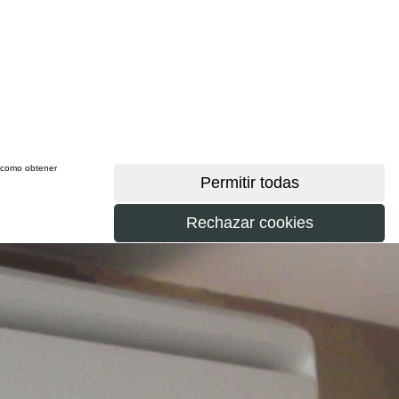
sí como obtener
más