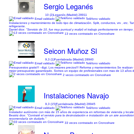
Sergio Leganés
10 (2)
Leganés (Madrid) 28911
Email validado
Teléfono validado
Instalaciones y mantenimiento de todo tipo de climatización. Split, conductos, vrv , etc.
refrigerante.
Daniel dice:
"Servicio de 10, fue muy puntual y realizó el trabajo perfectamente en tiemp
13 veces contratado en Cronoshare
Seicon Muñoz Sl
9,3 (1)
Fuenlabrada (Madrid) 28940
Email validado
Teléfono validado
Presupuestos gratis!!! --&gt; Los mejores precios!!! Reforma y mantenimientos Se realizan tr
mejor presupuesto garantizado. Somos un equipo de profesionales con mas de 13 años de e
2 veces contratado en Cronoshare
Instalaciones Navajo
9,3 (15)
Fuenlabrada (Madrid) 28945
Email validado
Teléfono validado
Instalador autónomo con más de 15 años de experiencia en reformas de vivienda y locale
Beatriz dice:
"Contraté el servicio para la desinstalación e instalación de un aire acondi
recomendaría sin dudarlo."
33 veces contratado en Cronoshare