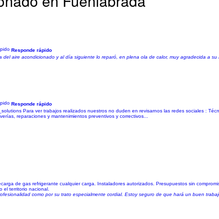
ionado en Fuenlabrada
Responde rápido
del aire acondicionado y al día siguiente lo reparó, en plena ola de calor, muy agradecida a su r
Responde rápido
_solutions Para ver trabajos realizados nuestros no duden en revisarnos las redes sociales : Técn
Averías, reparaciones y mantenimientos preventivos y correctivos...
ecarga de gas refrigerante cualquier carga. Instaladores autorizados. Presupuestos sin comprom
l territorio nacional.
ofesionalidad como por su trato especialmente cordial. Estoy seguro de que hará un buen trabajo