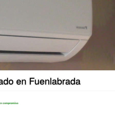
nado en Fuenlabrada
sin compromiso