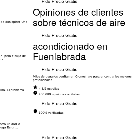
Pide Precio Gratis
Opiniones de clientes
sobre técnicos de aire
de dos spliter. Uno
Pide Precio Gratis
acondicionado en
Fuenlabrada
, pero el flujo de
ra...
Pide Precio Gratis
Miles de usuarios confían en Cronoshare para encontrar los mejores
profesionales
4.8/5 estrellas
terna. El problema
+60.000 opiniones recibidas
Pide Precio Gratis
100% verificadas
isma unidad la
fuga Es un...
Pide Precio Gratis