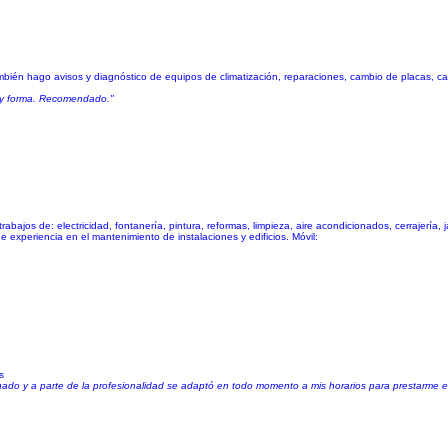
 También hago avisos y diagnóstico de equipos de climatización, reparaciones, cambio de placas,
o y forma. Recomendado."
abajos de: electricidad, fontanería, pintura, reformas, limpieza, aire acondicionados, cerrajería, j
xperiencia en el mantenimiento de instalaciones y edificios. Móvil:
s
cionado y a parte de la profesionalidad se adaptó en todo momento a mis horarios para prestarme