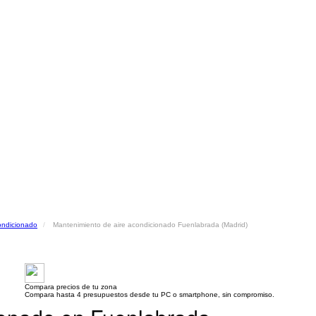
ondicionado
Mantenimiento de aire acondicionado Fuenlabrada (Madrid)
Compara precios de tu zona
Compara hasta 4 presupuestos desde tu PC o smartphone, sin compromiso.