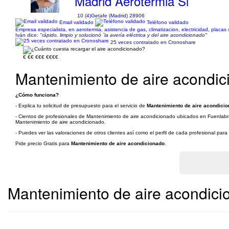
Madrid Aerotermia Sl
10 (4)
Getafe (Madrid) 28906
Email validado
Teléfono validado
Empresa especialista, en aerotermia, asistencia de gas, climatizacion, electricidad, placas 
Iván dice:
"rápido, limpio y solucionó ´la avería eléctrica y del aire acondicionado"
25 veces contratado en Cronoshare
€
€€
€€€
€€€€
Mantenimiento de aire acondic
¿Cómo funciona?
- Explica tu solicitud de presupuesto para el servicio de
Mantenimiento de aire acondicio
- Cientos de profesionales de Mantenimiento de aire acondicionado ubicados en Fuenlabrad
Mantenimiento de aire acondicionado.
- Puedes ver las valoraciones de otros clientes así como el perfil de cada profesional par
Pide precio Gratis para
Mantenimiento de aire acondicionado
.
Mantenimiento de aire acondici