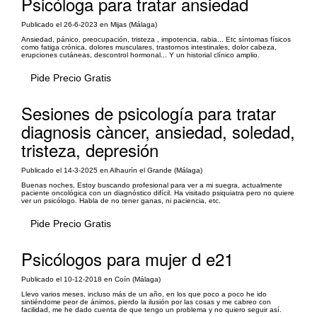
Psicóloga para tratar ansiedad
Publicado el 26-6-2023 en Mijas (Málaga)
Ansiedad, pánico, preocupación, tristeza , impotencia, rabia... Etc síntomas físicos
como fatiga crónica, dolores musculares, trastornos intestinales, dolor cabeza,
erupciones cutáneas, descontrol hormonal... Y un historial clínico amplio.
Pide Precio Gratis
Sesiones de psicología para tratar
diagnosis càncer, ansiedad, soledad,
tristeza, depresión
Publicado el 14-3-2025 en Alhaurín el Grande (Málaga)
Buenas noches, Estoy buscando profesional para ver a mi suegra, actualmente
paciente oncológica con un diagnóstico difícil. Ha visitado psiquiatra pero no quiere
ver un psicólogo. Habla de no tener ganas, ni paciencia, etc.
Pide Precio Gratis
Psicólogos para mujer d e21
Publicado el 10-12-2018 en Coín (Málaga)
Llevo varios meses, incluso más de un año, en los que poco a poco he ido
sintiéndome peor de ánimos, pierdo la ilusión por las cosas y me cabreo con
facilidad, me he dado cuenta de que tengo un problema y no quiero seguir así.