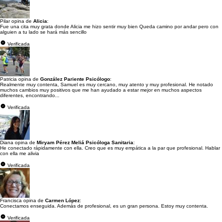
Pilar opina de
Alicia
:
Fue una cita muy grata donde Alicia me hizo sentir muy bien Queda camino por andar pero con
alguien a tu lado se hará más sencillo
Verificada
Patricia opina de
González Pariente Psicólogo
:
Realmente muy contenta, Samuel es muy cercano, muy atento y muy profesional. He notado
muchos cambios muy positivos que me han ayudado a estar mejor en muchos aspectos
diferentes, encontrando...
Verificada
Diana opina de
Miryam Pérez Meliá Psicóloga Sanitaria
:
He conectado rápidamente con ella. Creo que es muy empática a la par que profesional. Hablar
con ella me alivia
Verificada
Francisca opina de
Carmen López
:
Conectamos enseguida. Además de profesional, es un gran persona. Estoy muy contenta.
Verificada