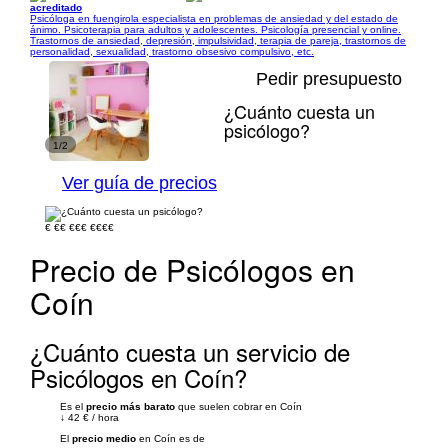
acreditado
Psicóloga en fuengirola especialista en problemas de ansiedad y del estado de
ánimo. Psicoterapia para adultos y adolescentes. Psicología presencial y online.
Trastornos de ansiedad, depresión, impulsividad, terapia de pareja, trastornos de
personalidad, sexualidad, trastorno obsesivo compulsivo, etc.
Pedir presupuesto
¿Cuánto cuesta un
psicólogo?
1/2
Ver guía de precios
€
€€
€€€
€€€€
Precio de Psicólogos en
Coín
¿Cuánto cuesta un servicio de
Psicólogos en Coín?
Es el
precio más barato
que suelen cobrar en Coín
↓
42 €
/
hora
El
precio medio
en Coín es de