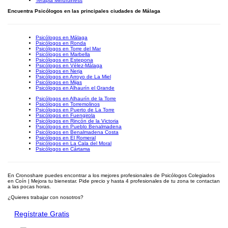
Terapia Mindfulness
Encuentra Psicólogos en las principales ciudades de Málaga
Psicólogos en Málaga
Psicólogos en Ronda
Psicólogos en Torre del Mar
Psicólogos en Marbella
Psicólogos en Estepona
Psicólogos en Vélez-Málaga
Psicólogos en Nerja
Psicólogos en Arroyo de La Miel
Psicólogos en Mijas
Psicólogos en Alhaurín el Grande
Psicólogos en Alhaurín de la Torre
Psicólogos en Torremolinos
Psicólogos en Puerto de La Torre
Psicólogos en Fuengirola
Psicólogos en Rincón de la Victoria
Psicólogos en Pueblo Benalmadena
Psicólogos en Benalmadena Costa
Psicólogos en El Romeral
Psicólogos en La Cala del Moral
Psicólogos en Cártama
En Cronoshare puedes encontrar a los mejores profesionales de Psicólogos Colegiados
en Coín | Mejora tu bienestar. Pide precio y hasta 4 profesionales de tu zona te contactan
a las pocas horas.
¿Quieres trabajar con nosotros?
Regístrate Gratis