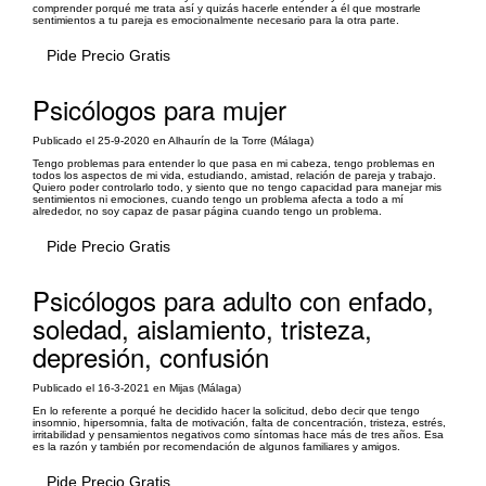
comprender porqué me trata así y quizás hacerle entender a él que mostrarle
sentimientos a tu pareja es emocionalmente necesario para la otra parte.
Pide Precio Gratis
Psicólogos para mujer
Publicado el 25-9-2020 en Alhaurín de la Torre (Málaga)
Tengo problemas para entender lo que pasa en mi cabeza, tengo problemas en
todos los aspectos de mi vida, estudiando, amistad, relación de pareja y trabajo.
Quiero poder controlarlo todo, y siento que no tengo capacidad para manejar mis
sentimientos ni emociones, cuando tengo un problema afecta a todo a mí
alrededor, no soy capaz de pasar página cuando tengo un problema.
Pide Precio Gratis
Psicólogos para adulto con enfado,
soledad, aislamiento, tristeza,
depresión, confusión
Publicado el 16-3-2021 en Mijas (Málaga)
En lo referente a porqué he decidido hacer la solicitud, debo decir que tengo
insomnio, hipersomnia, falta de motivación, falta de concentración, tristeza, estrés,
irritabilidad y pensamientos negativos como síntomas hace más de tres años. Esa
es la razón y también por recomendación de algunos familiares y amigos.
Pide Precio Gratis