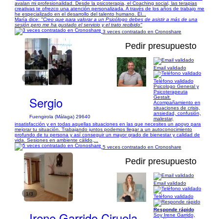
avalan mi profesionalidad. Desde la psicoterapia, el Coaching social, las terapias
creativas te ofrezco una atención personalizada. A través de los años de trabajo me
he especializado en el desarrollo del talento humano. El...
María dice:
"Creo que para valorar a un Psicólogo debes de asistir a más de una
sesión pero me ha gustado el servicio y el trato recibido"
3 veces contratado en Cronoshare
Pedir presupuesto
Email validado
1/3
Teléfono validado
Psicologo General y
Psicoterapeuta
Sergio
Gestalt.
Acompañamiento en
situaciones de crisis,
ansiedad, confusión,
Fuengirola (Málaga) 29640
malestar,
insatisfacción y en todas aquellas situaciones en las que necesites un apoyo para
mejorar tu situación. Trabajando juntos podemos llegar a un autoconocimiento
profundo de tu persona y así conseguir un mayor grado de bienestar y calidad de
vida. Sesiones en ambiente cálido,...
5 veces contratado en Cronoshare
Pedir presupuesto
Email validado
1/3
Teléfono validado
Responde rápido
Irene Garrido Ciruela
Soy Irene Garrido,