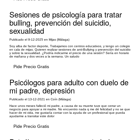
Sesiones de psicología para tratar
bulling, prevención del suicidio,
sexualidad
Publicado el 9-12-2025 en Mijas (Málaga)
Soy alba de factor deporte, Trabajamos con centros educativos, y tengo un colegio
en cala de mijas. Quieren realizar sesiones de anti-Bullying y prevención del suicidio
y sobre la sexualidad. ¿Podría indicarme el precio de una sesión? Sería en horario
de mañana y dos veces a la semana. Un saludo
Pide Precio Gratis
Psicólogos para adulto con duelo de
mi padre, depresión
Publicado el 13-12-2021 en Coín (Málaga)
Hace unos meses falleció mi padre, a causa de su muerte tuve que cerrar un
negocio para apoyar a mi madre. No encuentro nada q me dé felicidad y no se que
hacer de mi vida, me gustaría contar con la ayuda de un profesional que pueda
ayudarme a transitar este dolor
Pide Precio Gratis