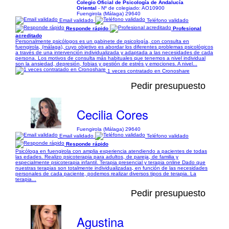
Colegio Oficial de Psicología de Andalucía
Oriental
- Nº de colegiado: AO10900
Fuengirola (Málaga) 29640
Email validado
Teléfono validado
Responde rápido
Profesional
acreditado
Personalmente psicólogos es un gabinete de psicología, con consulta en
fuengirola, (málaga), cuyo objetivo es abordar los diferentes problemas psicológicos
a través de una intervención individualizada y adaptada a las necesidades de cada
persona. Los motivos de consulta más habituales que tenemos a nivel individual
son la ansiedad, depresión, fobias y gestión de estrés y emociones. A nivel...
1 veces contratado en Cronoshare
Pedir presupuesto
Cecilia Cores
Fuengirola (Málaga) 29640
Email validado
Teléfono validado
Responde rápido
Psicóloga en fuengirola con amplia experiencia atendiendo a pacientes de todas
las edades. Realizo psicoterapia para adultos, de pareja, de familia y
especialmente psicoterapia infantil. Terapia presencial y terapia online Dado que
nuestras terapias son totalmente individualizadas, en función de las necesidades
personales de cada paciente, podemos realizar diversos tipos de terapia. La
terapia...
Pedir presupuesto
Agustina