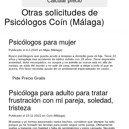
Otras solicitudes de
Psicólogos Coín (Málaga)
Psicólogos para mujer
Publicado el 4-2-2020 en Mijas (Málaga)
Busco psicólogo/a que pueda acudir a terapias a domicilio para mi hija. Tiene 22
años y tetraplejia tras accidente de tráfico sufrido con 18 años. Tiene depresión,
ansiedad, dolor neuropático, no acepta y no asimila su nueva vida en silla de
ruedas, se aísla del mundo y no sale de casa, tiende a alejar a todo el que se
acerca. Por favor necesita ayuda de un profesional especializado en casos...
Pide Precio Gratis
Psicóloga para adulto para tratar
frustración con mi pareja, soledad,
tristeza
Publicado el 15-11-2022 en Coín (Málaga)
Mi pareja y yo hemos atravesado varios baches, considero que siempre ha sido
porque yo he tomado las riendas para poder seguir como pareja. Últimamente
vuelve a tratarme con frialdad y falta de sentimientos y estoy cansada. Necesito