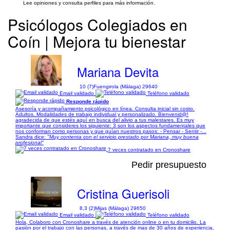
Lee opiniones y consulta perfiles para más información.
Psicólogos Colegiados en
Coín | Mejora tu bienestar
Mariana Devita
10 (7)
Fuengirola (Málaga) 29640
Email validado
Teléfono validado
Responde rápido
Asesoría y acompañamiento psicológico en línea. Consulta inicial sin costo.
Adultos. Modalidades de trabajo individual y personalizado. Bienvenid@!
agradecida de que estés aquí en busca del alivio a tus malestares. Es muy
importante que consideres los siguiente: 3 son los aspectos fundamentales que
nos conforman como personas y que guían nuestros pasos: - Pensar - Sentir -...
Sandra dice:
"Muy contenta con el servicio prestado por Mariana, muy buena
profesional"
7 veces contratado en Cronoshare
Pedir presupuesto
Cristina Guerisoli
8,3 (2)
Mijas (Málaga) 29650
Email validado
Teléfono validado
Hola, Colaboro con Cronoshare a través de atención online o en tu domicilio. La
pasión por el trabajo con las personas, a través de mas de 30 años de experiencia,