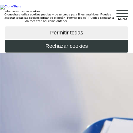
Información sobre cookies
Cronoshare utiliza cookies propias y de terceros para fines analíticos. Puedes
aceptar todas las cookies pulsando el botón “Permitir todas”. Puedes cambiar la
MENU
configuración
, y/o rechazar, así como obtener
más información
.