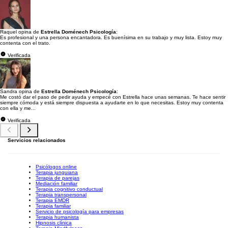
Raquel opina de
Estrella Doménech Psicología
:
Es profesional y una persona encantadora. Es buenísima en su trabajo y muy lista. Estoy muy
contenta con el trato.
Verificada
Sandra opina de
Estrella Doménech Psicología
:
Me costó dar el paso de pedir ayuda y empecé con Estrella hace unas semanas. Te hace sentir
siempre cómoda y está siempre dispuesta a ayudarte en lo que necesitas. Estoy muy contenta
con ella y me...
Verificada
Servicios relacionados
Psicólogos online
Terapia junguiana
Terapia de parejas
Mediación familiar
Terapia cognitivo conductual
Terapia transpersonal
Terapia EMDR
Terapia familiar
Servicio de psicología para empresas
Terapia humanista
Hipnosis clínica