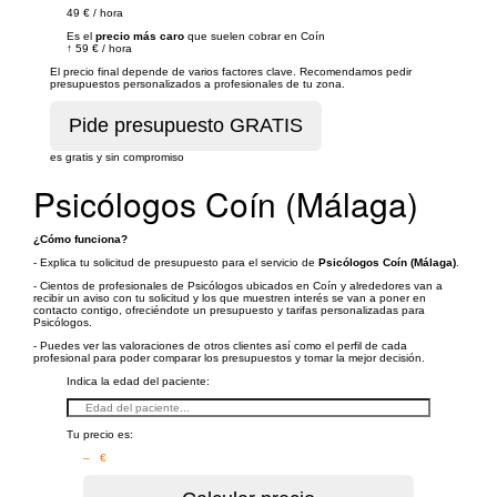
49 €
/
hora
Es el
precio más caro
que suelen cobrar en Coín
↑
59 €
/
hora
El precio final depende de varios factores clave. Recomendamos pedir
presupuestos personalizados a profesionales de tu zona.
es gratis y sin compromiso
Psicólogos Coín (Málaga)
¿Cómo funciona?
- Explica tu solicitud de presupuesto para el servicio de
Psicólogos Coín (Málaga)
.
- Cientos de profesionales de Psicólogos ubicados en Coín y alrededores van a
recibir un aviso con tu solicitud y los que muestren interés se van a poner en
contacto contigo, ofreciéndote un presupuesto y tarifas personalizadas para
Psicólogos.
- Puedes ver las valoraciones de otros clientes así como el perfil de cada
profesional para poder comparar los presupuestos y tomar la mejor decisión.
Indica la edad del paciente:
Tu precio es:
– €