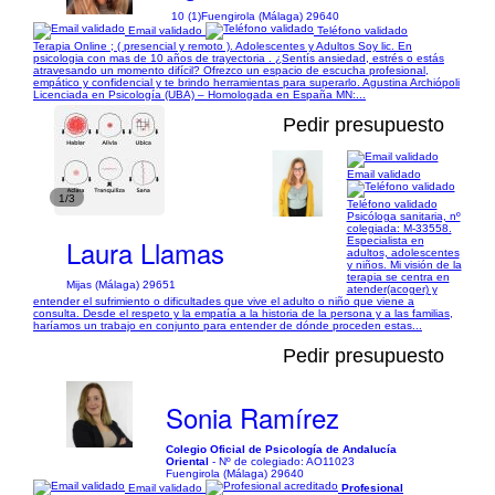
10 (1)
Fuengirola (Málaga) 29640
Email validado
Teléfono validado
Terapia Online ; ( presencial y remoto ). Adolescentes y Adultos Soy lic. En
psicologia con mas de 10 años de trayectoria . ¿Sentís ansiedad, estrés o estás
atravesando un momento difícil? Ofrezco un espacio de escucha profesional,
empático y confidencial y te brindo herramientas para superarlo. Agustina Archiópoli
Licenciada en Psicología (UBA) – Homologada en España MN:...
Pedir presupuesto
Email validado
1/3
Teléfono validado
Psicóloga sanitaria, nº
colegiada: M-33558.
Laura Llamas
Especialista en
adultos, adolescentes
y niños. Mi visión de la
terapia se centra en
Mijas (Málaga) 29651
atender(acoger) y
entender el sufrimiento o dificultades que vive el adulto o niño que viene a
consulta. Desde el respeto y la empatía a la historia de la persona y a las familias,
haríamos un trabajo en conjunto para entender de dónde proceden estas...
Pedir presupuesto
Sonia Ramírez
Colegio Oficial de Psicología de Andalucía
Oriental
- Nº de colegiado: AO11023
Fuengirola (Málaga) 29640
Email validado
Profesional