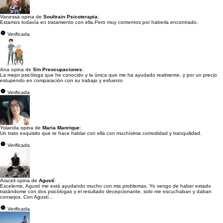
Vanessa opina de
Soultrain Psicoterapia
:
Estamos todavía en tratamiento con ella.Pero muy contentos por haberla encontrado.
Verificada
Ana opina de
Sin Preocupaciones
:
La mejor psicóloga que he conocido y la única que me ha ayudado realmente, y por un precio
estupendo en comparación con su trabajo y esfuerzo
Verificada
Yolanda opina de
Maria Manrique
:
Un trato exquisito que te hace hablar con ella con muchísima comodidad y tranquilidad.
Verificada
Araceli opina de
Agustí
:
Excelente, Agustí me está ayudando mucho con mis problemas. Yo vengo de haber estado
tratándome con dos psicólogas y el resultado decepcionante, solo me escuchaban y daban
consejos. Con Agustí...
Verificada