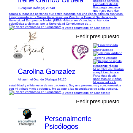
psicóloga sanitaria.
Fundadora de Aila
Psicología, espacio
Fuengirola (Málaga) 29640
que nace para dar
cabida a todas las personas que estén pasando por una época difícil en sus vidas.
Estoy formada en: - Máster Universitario en Psicología General Sanitaria por la
Universidad Europea de Madrid (UEM). -Máster en Victimología: Atención
psicológica a víctimas, por la Universidad Complutense de...
5 veces contratado en Cronoshare
Pedir presupuesto
Email validado
1/5
Teléfono validado
Responde rápido
Carolina Gonzalez
Mi nombre es Carolina
y soy Licenciada el
Psicológia desde
hace mas de 9 años.
Alhaurín el Grande (Málaga) 29120
Mi prioridad es la
estabilidad y el bienestar de mis pacientes. Soy una persona muy compromentida
con mi trabajo y mis pacientes. Me adapto a las necesidades de cada persona.
2 veces contratado en Cronoshare
Pedir presupuesto
Personalmente
Psicólogos