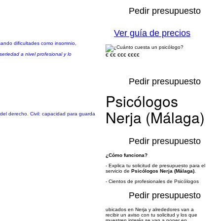
Pedir presupuesto
Ver guía de precios
sando dificultades como insomnio,
riedad a nivel profesional y lo
€
€€
€€€
€€€€
Pedir presupuesto
Psicólogos
Nerja (Málaga)
s del derecho. Civil: capacidad para guarda
Pedir presupuesto
¿Cómo funciona?
- Explica tu solicitud de presupuesto para el
servicio de
Psicólogos Nerja (Málaga)
.
- Cientos de profesionales de Psicólogos
Pedir presupuesto
ubicados en Nerja y alrededores van a
recibir un aviso con tu solicitud y los que
muestren interés se van a poner en