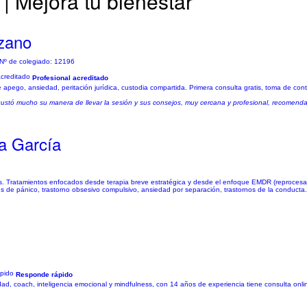
| Mejora tu bienestar
ozano
 Nº de colegiado: 12196
Profesional acreditado
de apego, ansiedad, peritación jurídica, custodia compartida. Primera consulta gratis, toma de con
ustó mucho su manera de llevar la sesión y sus consejos, muy cercana y profesional, recomend
a García
as. Tratamientos enfocados desde terapia breve estratégica y desde el enfoque EMDR (reprocesa
 de pánico, trastorno obsesivo compulsivo, ansiedad por separación, trastornos de la conducta.
Responde rápido
d, coach, inteligencia emocional y mindfulness, con 14 años de experiencia tiene consulta online