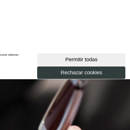
sí como obtener
más