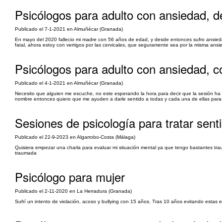
Psicólogos para adulto con ansiedad, d
Publicado el 7-1-2021 en Almuñécar (Granada)
En mayo del 2020 fallecio mi madre con 56 años de edad, y desde entonces sufro ansied
fatal, ahora estoy con vertigos por las cervicales, que seguramente sea por la misma an
Psicólogos para adulto con ansiedad, c
Publicado el 4-1-2021 en Almuñécar (Granada)
Necesito que alguien me escuche, no este esperando la hora para decir que la sesión ha 
nombre entonces quiero que me ayuden a darle sentido a todas y cada una de ellas para co
Sesiones de psicología para tratar sen
Publicado el 22-9-2023 en Algarrobo-Costa (Málaga)
Quisiera empezar una charla para evaluar mi situación mental ya que tengo bastantes trau
traumada
Psicólogo para mujer
Publicado el 2-11-2020 en La Herradura (Granada)
Sufrí un intento de violación, acoso y bullying con 15 años. Tras 10 años evitando estas