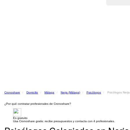
Cronoshare
Domicilio
Málaga
Nerja (Málaga)
Psicólogos
Psicólogos Nerja
¿Por qué contratar profesionales de Cronoshare?
Es gratuito
Usa Cronoshare gratis: recibe presupuestos y contacta con 4 profesionales.