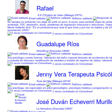
Rafael
9,6 (7)
Caleta de Velez (Málaga) 29751
Email validado
Teléfono validado
No siempre es suficiente con dejar de sufrir un poco. A veces, para sentirse mejor de v
ansiedad, TOC, depresión, duelo, problemas de regulación emocional o adicciones. Trabajo
Meme Gallardo dice:
"Es un profesional que ama lo que hace y por eso se implica y da 1
recomiendo 100%."
2 veces contratado en Cronoshare
Guadalupe Ríos
Almuñécar (Granada) 18690
Email validado
Teléfono validado
Soy psicóloga y perito forense. Valoración del daño corporal derivado de accidentes de tráf
y custodia de menores, modificación de medidas y revisión de régimen de visitas, valoració
1 veces contratado en Cronoshare
Jenny Vera Terapeuta Psicó
Torre del Mar (Málaga) 29740
Email validado
Teléfono validado
Soy psicóloga, me especializo en árbol genealógico, psicología holistica y programación ne
1 veces contratado en Cronoshare
José Duván Echeverri Murill
La Herradura (Granada) 18697
Email validado