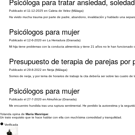
Psicóloga para tratar ansiedad, soledad
Publicado el 11-12-2025 en Caleta de Velez (Málaga)
Ha vivido mucha trauma por parte de padre, abandono, invalidación y hablado una separac
Psicólogos para mujer
Publicado el 12-6-2020 en La Herradura (Granada)
Mi hija tiene problemas con la conducta alimenticia y tiene 21 años no le han funcionado 
Presupuesto de terapia de parejas por 
Publicado el 29-8-2022 en Nerja (Málaga)
Somos de nerja, y por tema de horarios de trabajo la cita debería ser sobre las cuatro de 
Psicólogos para mujer
Publicado el 27-7-2020 en Almuñécar (Granada)
Me encuentro hundida tras una ruptura sentimental. He perdido la autoestima y la seguri
Yolanda opina de
Maria Manrique
:
Un trato exquisito que te hace hablar con ella con muchísima comodidad y tranquilidad.
Verificada