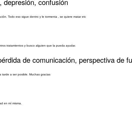
, depresión, confusión
ión. Todo eso sigue dentro y le tormenta , se quiere matar etc
otros tratamientos y busco alguien que la pueda ayudar.
pérdida de comunicación, perspectiva de fu
la tarde a ser posible. Muchas gracias
dad en mí misma.