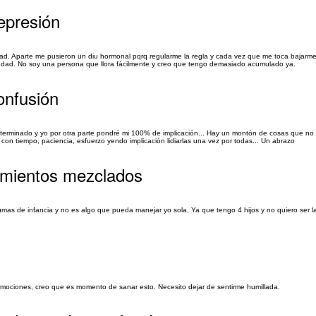
epresión
ad. Aparte me pusieron un diu hormonal pqrq regularme la regla y cada vez que me toca bajarm
siedad. No soy una persona que llora fácilmente y creo que tengo demasiado acumulado ya.
onfusión
terminado y yo por otra parte pondré mi 100% de implicación... Hay un montón de cosas que no 
n tiempo, paciencia, esfuerzo yendo implicación lidiarlas una vez por todas... Un abrazo
timientos mezclados
mas de infancia y no es algo que pueda manejar yo sola, Ya que tengo 4 hijos y no quiero ser l
 emociones, creo que es momento de sanar esto. Necesito dejar de sentirme humillada.