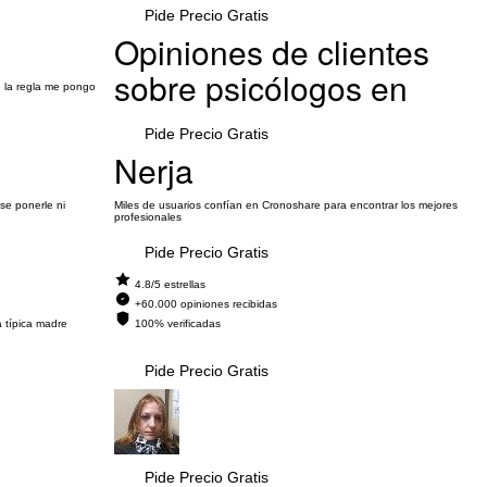
Pide Precio Gratis
Opiniones de clientes
sobre psicólogos en
e la regla me pongo
Pide Precio Gratis
Nerja
se ponerle ni
Miles de usuarios confían en Cronoshare para encontrar los mejores
profesionales
Pide Precio Gratis
4.8/5 estrellas
+60.000 opiniones recibidas
a típica madre
100% verificadas
Pide Precio Gratis
Pide Precio Gratis