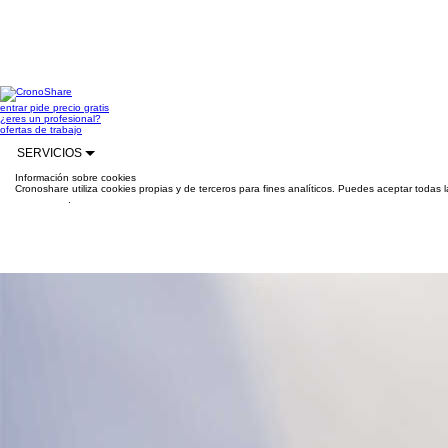
entrar
pide precio gratis
¿eres un profesional?
ofertas de trabajo
SERVICIOS
Información sobre cookies
Cronoshare utiliza cookies propias y de terceros para fines analíticos. Puedes aceptar todas 
información
.