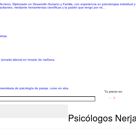
ectivos, Diplomado en Desarrollo Humano y Familia, con experiencia en psicoterapia individual y 
sultantes, mediante herramientas científicas y la pasión que tengo por mi...
areja.
 jornada laboral en horario de mañana.
iversitaria de psicología de pareja, curso en aba.
Tu precio es:
– €
Psicólogos Nerj