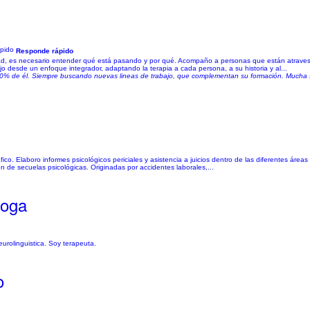
Responde rápido
erdad, es necesario entender qué está pasando y por qué. Acompaño a personas que están atrave
 desde un enfoque integrador, adaptando la terapia a cada persona, a su historia y al...
00% de él. Siempre buscando nuevas lineas de trabajo, que complementan su formación. Mucha se
ico. Elaboro informes psicológicos periciales y asistencia a juicios dentro de las diferentes área
n de secuelas psicológicas. Originadas por accidentes laborales,...
loga
urolinguistica. Soy terapeuta.
o