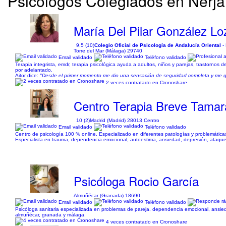
Psicólogos Colegiados en Nerja 
María Del Pilar González L
9,5 (10)
Colegio Oficial de Psicología de Andalucía Oriental
-
Torre del Mar (Málaga) 29740
Email validado
Teléfono validado
Terapia integrista, emdr, terapia psicológica ayuda a adultos, niños y parejas, trastornos 
por adelantado.
Aitor dice:
"Desde el primer momento me dio una sensación de seguridad completa y me g
2 veces contratado en Cronoshare
Centro Terapia Breve Tamar
10 (2)
Madrid (Madrid) 28013 Centro
Email validado
Teléfono validado
Centro de psicología 100 % online. Especializado en diferentes patologías y problemátic
Especialista en trauma, dependencia emocional, autoestima, ansiedad, depresión, ataques
Psicóloga Rocio García
Almuñécar (Granada) 18690
Email validado
Teléfono validado
Psicóloga sanitaria especializada en problemas de pareja, dependencia emocional, ansieda
almuñécar, granada y málaga.
4 veces contratado en Cronoshare