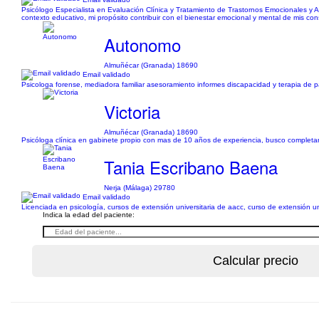
Psicólogo Especialista en Evaluación Clínica y Tratamiento de Trastornos Emocionales y Af
contexto educativo, mi propósito contribuir con el bienestar emocional y mental de mis con
Autonomo
Almuñécar (Granada) 18690
Email validado
Psicologa forense, mediadora familiar asesoramiento informes discapacidad y terapia de p
Victoria
Almuñécar (Granada) 18690
Psicóloga clínica en gabinete propio con mas de 10 años de experiencia, busco completar
Tania Escribano Baena
Nerja (Málaga) 29780
Email validado
Licenciada en psicología, cursos de extensión universitaria de aacc, curso de extensión un
Indica la edad del paciente: