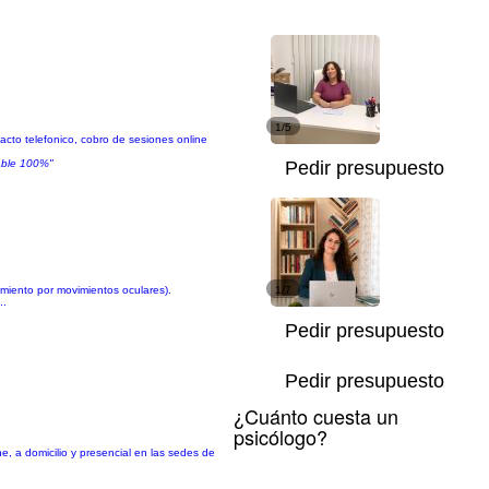
1/5
tacto telefonico, cobro de sesiones online
able 100%"
Pedir presupuesto
miento por movimientos oculares).
1/7
..
Pedir presupuesto
Pedir presupuesto
¿Cuánto cuesta un
psicólogo?
, a domicilio y presencial en las sedes de