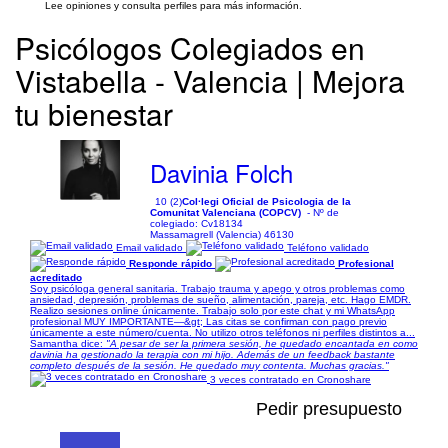
Lee opiniones y consulta perfiles para más información.
Psicólogos Colegiados en
Vistabella - Valencia | Mejora
tu bienestar
Davinia Folch
10 (2)
Col·legi Oficial de Psicologia de la
Comunitat Valenciana (COPCV)
- Nº de
colegiado: Cv18134
Massamagrell (Valencia) 46130
Email validado
Teléfono validado
Responde rápido
Profesional
acreditado
Soy psicóloga general sanitaria. Trabajo trauma y apego y otros problemas como
ansiedad, depresión, problemas de sueño, alimentación, pareja, etc. Hago EMDR.
Realizo sesiones online únicamente. Trabajo solo por este chat y mi WhatsApp
profesional MUY IMPORTANTE—&gt; Las citas se confirman con pago previo
únicamente a este número/cuenta. No utilizo otros teléfonos ni perfiles distintos a...
Samantha dice:
"A pesar de ser la primera sesión, he quedado encantada en como
davinia ha gestionado la terapia con mi hijo. Además de un feedback bastante
completo después de la sesión. He quedado muy contenta. Muchas gracias."
3 veces contratado en Cronoshare
Pedir presupuesto