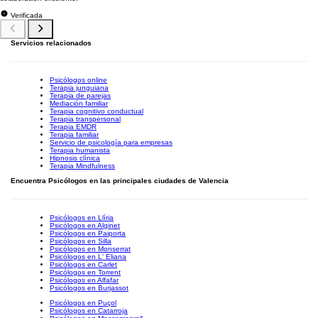
Verificada
Servicios relacionados
Psicólogos online
Terapia junguiana
Terapia de parejas
Mediación familiar
Terapia cognitivo conductual
Terapia transpersonal
Terapia EMDR
Terapia familiar
Servicio de psicología para empresas
Terapia humanista
Hipnosis clínica
Terapia Mindfulness
Encuentra Psicólogos en las principales ciudades de Valencia
Psicólogos en Llíria
Psicólogos en Alginet
Psicólogos en Paiporta
Psicólogos en Silla
Psicólogos en Monserrat
Psicólogos en L' Eliana
Psicólogos en Carlet
Psicólogos en Torrent
Psicólogos en Alfafar
Psicólogos en Burjassot
Psicólogos en Puçol
Psicólogos en Catarroja