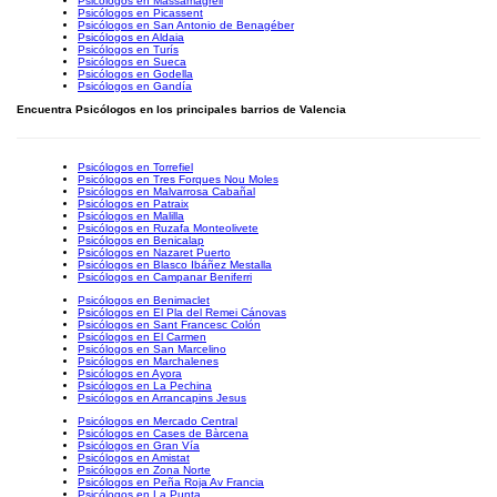
Psicólogos en Massamagrell
Psicólogos en Picassent
Psicólogos en San Antonio de Benagéber
Psicólogos en Aldaia
Psicólogos en Turís
Psicólogos en Sueca
Psicólogos en Godella
Psicólogos en Gandía
Encuentra Psicólogos en los principales barrios de Valencia
Psicólogos en Torrefiel
Psicólogos en Tres Forques Nou Moles
Psicólogos en Malvarrosa Cabañal
Psicólogos en Patraix
Psicólogos en Malilla
Psicólogos en Ruzafa Monteolivete
Psicólogos en Benicalap
Psicólogos en Nazaret Puerto
Psicólogos en Blasco Ibáñez Mestalla
Psicólogos en Campanar Beniferri
Psicólogos en Benimaclet
Psicólogos en El Pla del Remei Cánovas
Psicólogos en Sant Francesc Colón
Psicólogos en El Carmen
Psicólogos en San Marcelino
Psicólogos en Marchalenes
Psicólogos en Ayora
Psicólogos en La Pechina
Psicólogos en Arrancapins Jesus
Psicólogos en Mercado Central
Psicólogos en Cases de Bàrcena
Psicólogos en Gran Vía
Psicólogos en Amistat
Psicólogos en Zona Norte
Psicólogos en Peña Roja Av Francia
Psicólogos en La Punta