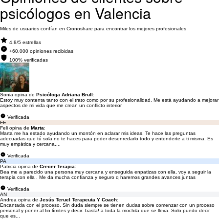
psicólogos en Valencia
Miles de usuarios confían en Cronoshare para encontrar los mejores profesionales
4.8/5 estrellas
+60.000 opiniones recibidas
100% verificadas
Sonia opina de
Psicóloga Adriana Brull
:
Estoy muy contenta tanto con el trato como por su profesionalidad. Me está ayudando a mejorar
aspectos de mi vida que me crean un conflicto interior
Verificada
FE
Feli opina de
Marta
:
Marta me ha estado ayudando un montón en aclarar mis ideas. Te hace las preguntas
adecuadas que tú sola no te haces para poder desenredarlo todo y entenderte a ti misma. Es
muy empática y cercana,...
Verificada
PA
Patricia opina de
Crecer Terapia
:
Bea me a parecido una persona muy cercana y enseguida enpatizas con ella, voy a seguir la
terapia con ella . Me da mucha confianza y seguro q haremos grandes avances juntas
Verificada
AN
Andrea opina de
Jesús Teruel Terapeuta Y Coach
:
Encantada con el proceso. Sin duda siempre se tienen dudas sobre comenzar con un proceso
personal y poner al fin límites y decir: basta! a toda la mochila que se lleva. Solo puedo decir
que es...