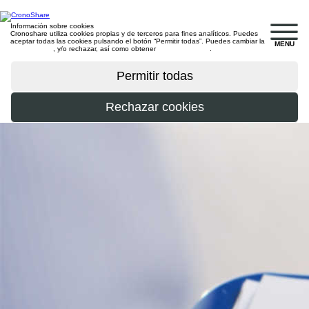
Información sobre cookies
Cronoshare utiliza cookies propias y de terceros para fines analíticos. Puedes
aceptar todas las cookies pulsando el botón “Permitir todas”. Puedes cambiar la
MENU
configuración
, y/o rechazar, así como obtener
más información
.