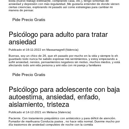
boda (nuevo trabajo estresante, comprando casa, etc.), tengo síntomas de
ansiedad y depresión con más regularidad. Me gustaría entender de donde vienen
ciertas creencias, explorando mi pasado así como estrategias para cambiar mi
manera de pensar.
Pide Precio Gratis
Psicólogo para adulto para tratar
ansiedad
Publicado el 16-11-2022 en Massamagrell (Valencia)
Buenas, soy un chico de 26, que eh pasado por mucho en la vida y siempre lo eh
guardado todo nunca he sabido expresar mis sentimientos, y estoy empezando a
sufrir ansiedad, nervios, pensamientos negativos sin motivo, muchos miedos, y está
afectando todo ami vida persona y ami vida con mi pareja y familiares
Pide Precio Gratis
Psicólogo para adolescente con baja
autoestima, ansiedad, enfado,
aislamiento, tristeza
Publicado el 14-12-2021 en Meliana (Valencia)
Paciente. Con tratamiento psiquiátrico con antisicotico y para déficit de atención.
Fumador de marihuana Conducta pasiva , no hace vida normal. Duerme mucho por
día trastornos de ansiedad compulsivo de noche con la comida