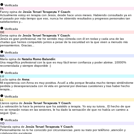
Verificada
FA
Fanny opina de
Jesús Teruel Terapeuta Y Coach
:
Actualmente estoy en terapia con Jesús, desde hace unos meses. Habiendo consultado ya en
el pasado por más tiempo que eso, nunca he obtenido resultados y progresos personales tan
satisfactorios y...
Verificada
GE
Gema opina de
Jesús Teruel Terapeuta Y Coach
:
Jesús es gran profesional, me he sentido muy cómoda con él en todas y cada una de las
charlas que hemos compartido juntos a pesar de la oscuridad en la que viven a menudo mis
pensamientos. Gracias...
Verificada
MA
María opina de
Natalia Romo Balandín
:
Una magnífica profesional con la que es muy fácil tener confianza y poder abrirse. 10000%
recomendada y siempre disponible :)
Verificada
LU
Lucía opina de
Anna
:
Mi experiencia con Anna es muy positiva. Acudí a ella porque llevaba mucho tiempo sintiéndome
perdida y desesperanzada con mi vida en general por diversas cuestiones y tras haber hecho
terapia...
Verificada
LL
Llanos opina de
Jesús Teruel Terapeuta Y Coach
:
La valoración la hace la persona que ha asistido a terapia. Yo soy su tutora.. El hecho de que
no se tomarán notas en las sesiones, le ha dado la sensación de que no había un camino a
seguir. Que...
Verificada
YO
Yolanda opina de
Jesús Teruel Terapeuta Y Coach
:
Personalmente no lo he conocido por circunstancias ,pero su trato por teléfono ,atención y
colaboración excelente.