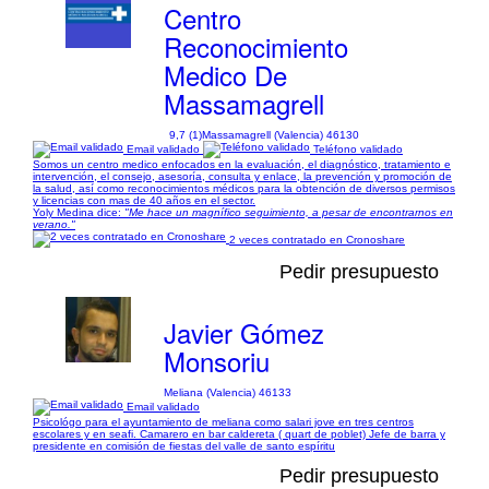
Centro
Reconocimiento
Medico De
Massamagrell
9,7 (1)
Massamagrell (Valencia) 46130
Email validado
Teléfono validado
Somos un centro medico enfocados en la evaluación, el diagnóstico, tratamiento e
intervención, el consejo, asesoría, consulta y enlace, la prevención y promoción de
la salud, así como reconocimientos médicos para la obtención de diversos permisos
y licencias con mas de 40 años en el sector.
Yoly Medina dice:
"Me hace un magnífico seguimiento, a pesar de encontrarnos en
verano."
2 veces contratado en Cronoshare
Pedir presupuesto
Javier Gómez
Monsoriu
Meliana (Valencia) 46133
Email validado
Psicológo para el ayuntamiento de meliana como salari jove en tres centros
escolares y en seafi. Camarero en bar caldereta ( quart de poblet) Jefe de barra y
presidente en comisión de fiestas del valle de santo espíritu
Pedir presupuesto