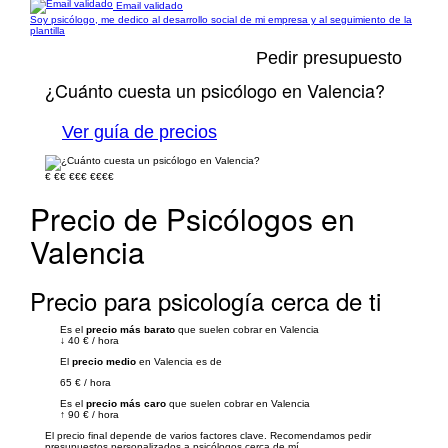
Email validado
Soy psicólogo, me dedico al desarrollo social de mi empresa y al seguimiento de la
plantilla
Pedir presupuesto
¿Cuánto cuesta un psicólogo en Valencia?
Ver guía de precios
€
€€
€€€
€€€€
Precio de Psicólogos en
Valencia
Precio para psicología cerca de ti
Es el
precio más barato
que suelen cobrar en Valencia
↓
40 €
/
hora
El
precio medio
en Valencia es de
65 €
/
hora
Es el
precio más caro
que suelen cobrar en Valencia
↑
90 €
/
hora
El precio final depende de varios factores clave. Recomendamos pedir
presupuestos personalizados a psicólogos cerca de mí.