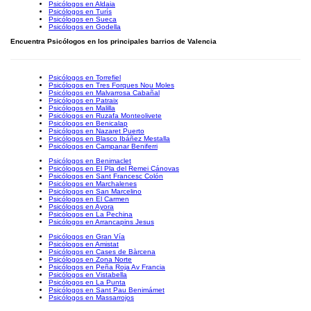
Psicólogos en Aldaia
Psicólogos en Turís
Psicólogos en Sueca
Psicólogos en Godella
Encuentra Psicólogos en los principales barrios de Valencia
Psicólogos en Torrefiel
Psicólogos en Tres Forques Nou Moles
Psicólogos en Malvarrosa Cabañal
Psicólogos en Patraix
Psicólogos en Malilla
Psicólogos en Ruzafa Monteolivete
Psicólogos en Benicalap
Psicólogos en Nazaret Puerto
Psicólogos en Blasco Ibáñez Mestalla
Psicólogos en Campanar Beniferri
Psicólogos en Benimaclet
Psicólogos en El Pla del Remei Cánovas
Psicólogos en Sant Francesc Colón
Psicólogos en Marchalenes
Psicólogos en San Marcelino
Psicólogos en El Carmen
Psicólogos en Ayora
Psicólogos en La Pechina
Psicólogos en Arrancapins Jesus
Psicólogos en Gran Vía
Psicólogos en Amistat
Psicólogos en Cases de Bàrcena
Psicólogos en Zona Norte
Psicólogos en Peña Roja Av Francia
Psicólogos en Vistabella
Psicólogos en La Punta
Psicólogos en Sant Pau Benimámet
Psicólogos en Massarrojos