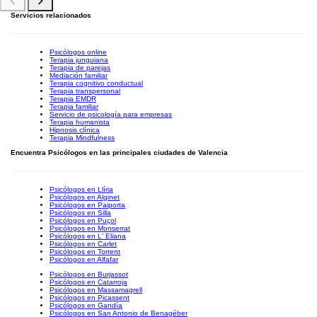
Servicios relacionados
Psicólogos online
Terapia junguiana
Terapia de parejas
Mediación familiar
Terapia cognitivo conductual
Terapia transpersonal
Terapia EMDR
Terapia familiar
Servicio de psicología para empresas
Terapia humanista
Hipnosis clínica
Terapia Mindfulness
Encuentra Psicólogos en las principales ciudades de Valencia
Psicólogos en Llíria
Psicólogos en Alginet
Psicólogos en Paiporta
Psicólogos en Silla
Psicólogos en Puçol
Psicólogos en Monserrat
Psicólogos en L' Eliana
Psicólogos en Carlet
Psicólogos en Torrent
Psicólogos en Alfafar
Psicólogos en Burjassot
Psicólogos en Catarroja
Psicólogos en Massamagrell
Psicólogos en Picassent
Psicólogos en Gandía
Psicólogos en San Antonio de Benagéber