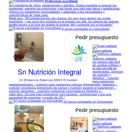
Profesional acreditado
Soy psicóloga de niños, adolescentes y adultos. Quiero ayudarte a superar tus
problemas, manejar tus emociones y así lograr una vida más plena y satisfactoria.
Ofrezco un tratamiento personalizado y adaptado a las necesidades y
características de cada caso.
Maria dice:
"Mi experiencia fue muy buena. En muy poco tiempo me ayudo
muchisimo, y me senti muy comoda en la terapia con ella. Su manera de trabajar
facilita mucho a la hora de realizar la terapia. Muy contenta con el resultado"
9 veces contratado en Cronoshare
Pedir presupuesto
Email validado
1/2
Teléfono validado
La manera más fácil
de cambiar hábitos y
Sn Nutrición Integral
la más sencilla de
mantenerlos. Servicios
de nutrición y
dietética: - nutrición
10 (6)
Valencia (Valencia) 46003 El Carmen
para patologías
gastrointestinales. - nutrición para patologías crónicas (hipertensión, diabetes). -
nutrición oncológica (prevención de cáncer y nutrición durante el tratamiento). -
nutrición deportiva. - coaching nutricional. Licenciada en Nutrición y...
Lilian dice:
"Es una gran profesional, muy cercana , comprensiva y con una
capacidad de escuchar y ayudar de 10! "
10 veces contratado en Cronoshare
Pedir presupuesto
Email validado
1/2
Teléfono validado