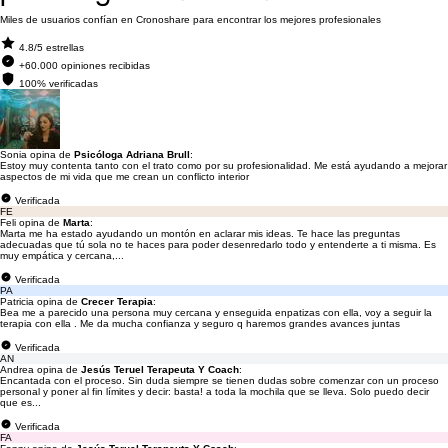
Miles de usuarios confían en Cronoshare para encontrar los mejores profesionales
4.8/5 estrellas
+60.000 opiniones recibidas
100% verificadas
Sonia opina de
Psicóloga Adriana Brull
:
Estoy muy contenta tanto con el trato como por su profesionalidad. Me está ayudando a mejorar
aspectos de mi vida que me crean un conflicto interior
Verificada
FE
Feli opina de
Marta
:
Marta me ha estado ayudando un montón en aclarar mis ideas. Te hace las preguntas
adecuadas que tú sola no te haces para poder desenredarlo todo y entenderte a ti misma. Es
muy empática y cercana,...
Verificada
PA
Patricia opina de
Crecer Terapia
:
Bea me a parecido una persona muy cercana y enseguida enpatizas con ella, voy a seguir la
terapia con ella . Me da mucha confianza y seguro q haremos grandes avances juntas
Verificada
AN
Andrea opina de
Jesús Teruel Terapeuta Y Coach
:
Encantada con el proceso. Sin duda siempre se tienen dudas sobre comenzar con un proceso
personal y poner al fin límites y decir: basta! a toda la mochila que se lleva. Solo puedo decir
que es...
Verificada
FA