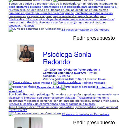
Somos un equipo de profesionales de la psicología con un enfoque integrador, es
decir, utilizamos distintas herramientas de la psicología para adaptarnos mejor a ti.
Nuestro sello de identidad es el trabajo en equipo desde los enfoques más
punteros en psicología. Permítenos acompañarte, combinando todas nuestras
herramientas y experiencia para proporcionarte el apoyo y la ayuda que...
Cristina dice:
"És un equipo de professionales, así que te asignan uno según el
tema a tratar. Recibí la llamada y eso fue el empujón que necesitaba para
empezar.... Gracias"
32 veces contratado en Cronoshare
Pedir presupuesto
Psicóloga Sonia
Redondo
10 (1)
Col·legi Oficial de Psicologia de la
Comunitat Valenciana (COPCV)
- Nº de
colegiado: CV19054
Valencia (Valencia) 46002 Sant Francesc Colón
Email validado
Teléfono validado
Responde rápido
Profesional
acreditado
Soy Sonia Redondo, psicóloga. Te ayudo y acompaño a gestionar tus emociones y
alcanzar tu bienestar con sesiones personalizadas. Trabajamos juntos en tu
crecimiento y desarrollo personal, con un enfoque profesional, cercano y sin juicios.
¡reserva tu sesión y da el primer paso para el cambio que buscas!
Juan Francisco dice:
"Como he dicho puntualidad, profesionalidad y trato personal
EXCELENTE"
13 veces contratado en Cronoshare
Pedir presupuesto