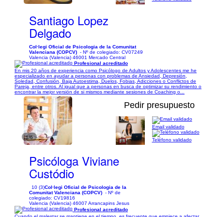
Santiago Lopez
Delgado
Col·legi Oficial de Psicologia de la Comunitat
Valenciana (COPCV)
- Nº de colegiado: CV07249
Valencia (Valencia) 46001 Mercado Central
Profesional acreditado
En mis 20 años de experiencia como Psicólogo de Adultos y Adolescentes me he
especializado en ayudar a personas con problemas de Ansiedad, Depresión,
Soledad, Confusión, Baja Autoestima, Duelos, Fobias, Adicciones o Conflictos de
Pareja, entre otros. Al igual que a personas en busca de optimizar su rendimiento o
encontrar la mejor versión de si mismos mediante sesiones de Coaching o...
Pedir presupuesto
Email validado
1/6
Teléfono validado
Psicóloga Viviane
Custódio
10 (3)
Col·legi Oficial de Psicologia de la
Comunitat Valenciana (COPCV)
- Nº de
colegiado: CV19816
Valencia (Valencia) 46007 Arrancapins Jesus
Profesional acreditado
Cuando el malestar se mantiene en el tiempo, es frecuente que empiece a afectar