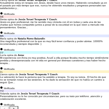
Fanny opina de
Jesús Teruel Terapeuta Y Coach
:
Actualmente estoy en terapia con Jesús, desde hace unos meses. Habiendo consultado ya en
el pasado por más tiempo que eso, nunca he obtenido resultados y progresos personales tan
satisfactorios y...
Verificada
GE
Gema opina de
Jesús Teruel Terapeuta Y Coach
:
Jesús es gran profesional, me he sentido muy cómoda con él en todas y cada una de las
charlas que hemos compartido juntos a pesar de la oscuridad en la que viven a menudo mis
pensamientos. Gracias...
Verificada
MA
María opina de
Natalia Romo Balandín
:
Una magnífica profesional con la que es muy fácil tener confianza y poder abrirse. 10000%
recomendada y siempre disponible :)
Verificada
LU
Lucía opina de
Anna
:
Mi experiencia con Anna es muy positiva. Acudí a ella porque llevaba mucho tiempo sintiéndome
perdida y desesperanzada con mi vida en general por diversas cuestiones y tras haber hecho
terapia...
Verificada
LL
Llanos opina de
Jesús Teruel Terapeuta Y Coach
:
La valoración la hace la persona que ha asistido a terapia. Yo soy su tutora.. El hecho de que
no se tomarán notas en las sesiones, le ha dado la sensación de que no había un camino a
seguir. Que...
Verificada
YO
Yolanda opina de
Jesús Teruel Terapeuta Y Coach
:
Personalmente no lo he conocido por circunstancias ,pero su trato por teléfono ,atención y
colaboración excelente.
Verificada