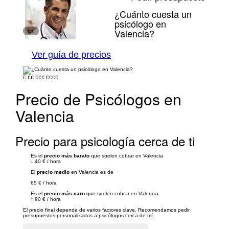
¿Cuánto cuesta un
psicólogo en
Valencia?
1/9
Ver guía de precios
€
€€
€€€
€€€€
Precio de Psicólogos en
Valencia
Precio para psicología cerca de ti
Es el
precio más barato
que suelen cobrar en Valencia
↓
40 €
/
hora
El
precio medio
en Valencia es de
65 €
/
hora
Es el
precio más caro
que suelen cobrar en Valencia
↑
90 €
/
hora
El precio final depende de varios factores clave. Recomendamos pedir
presupuestos personalizados a psicólogos cerca de mí.