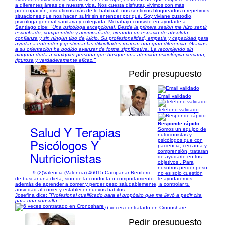
a diferentes áreas de nuestra vida. Nos cuesta disfrutar, vivimos con más
preocupación, discutimos más de lo habitual, nos sentimos bloqueados o repetimos
situaciones que nos hacen sufrir sin entender por qué. Soy viviane custodio,
psicóloga general sanitaria y colegiada. Mi trabajo consiste en ayudarte a...
Santiago dice:
"Una psicóloga excepcional. Desde la primera sesión me hizo sentir
escuchado, comprendido y acompañado, creando un espacio de absoluta
confianza y sin ningún tipo de juicio. Su profesionalidad, empatía y capacidad para
ayudar a entender y gestionar las dificultades marcan una gran diferencia. Gracias
a su orientación he podido avanzar de forma significativa. La recomiendo sin
ninguna duda a cualquier persona que busque una atención psicológica cercana,
rigurosa y verdaderamente eficaz."
Pedir presupuesto
Email validado
1/8
Teléfono validado
Responde rápido
Salud Y Terapias
Somos un equipo de
nutricionistas y
Psicólogos Y
psicólogos que con
paciencia, cercanía y
comprensión, trataran
Nutricionistas
de ayudarte en tus
objetivos . Para
nosotros perder peso
9 (2)
Valencia (Valencia) 46015 Campanar Beniferri
no es solo cuestión
de buscar una dieta, sino de la conducta o comportamiento. Te ayudaremos
además de aprender a comer y perder peso saludablemente, a controlar tu
ansiedad al comer y establecer nuevos habitos.
Josefina dice:
"Profesional cualificado para el propósito que me llevó a pedir cita
para una consulta.."
6 veces contratado en Cronoshare
Pedir presupuesto