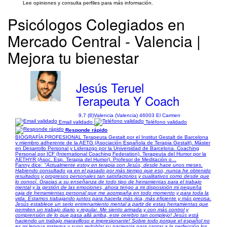
Lee opiniones y consulta perfiles para más información.
Psicólogos Colegiados en
Mercado Central - Valencia |
Mejora tu bienestar
Jesús Teruel
Terapeuta Y Coach
9,7 (8)
Valencia (Valencia) 46003 El Carmen
Email validado
Teléfono validado
Responde rápido
BIOGRAFÍA PROFESIONAL Terapeuta Gestalt por el Institut Gestalt de Barcelona
y miembro adherente de la AETG (Asociación Española de Terapia Gestalt). Máster
en Desarrollo Personal y Liderazgo por la Universidad de Barcelona. Coaching
Personal por ICF (International Coaching Federation). Terapeuta del Humor por la
AETHYR (Asoc. Esp. Terapia del Humor). Profesor de Meditación o...
Fanny dice:
"Actualmente estoy en terapia con Jesús, desde hace unos meses.
Habiendo consultado ya en el pasado por más tiempo que eso, nunca he obtenido
resultados y progresos personales tan satisfactorios y cualitativos como desde que
lo conocí. Gracias a su enseñanza de todo tipo de herramientas para el trabajo
mental y la gestión de las emociones, ahora tengo a mi disposición mi pequeña
caja de herramientas personal que me acompaña en todo momento y para toda la
vida. Estamos trabajando juntos para hacerla más rica, más eficiente y más precisa.
Jesús establece un serio entrenamiento mental a partir de estas herramientas que
permiten un trabajo diario y regular. Me siento armada y con más control y
comprensión de lo que pasa allá arriba, este cerebro tan complejo! Jesús está
haciendo un trabajo maravilloso e impresionante! Sobre todo porque el español no
es mi lengua materna y supo redoblar su paciencia para captar a la perfección los