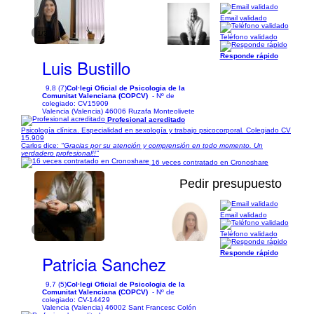
Email validado
1/3
Teléfono validado
Responde rápido
Luis Bustillo
9,8 (7)
Col·legi Oficial de Psicologia de la
Comunitat Valenciana (COPCV)
- Nº de
colegiado: CV15909
Valencia (Valencia) 46006 Ruzafa Monteolivete
Profesional acreditado
Psicología clínica. Especialidad en sexología y trabajo psicocorporal. Colegiado CV
15.909
Carlos dice:
"Gracias por su atención y comprensión en todo momento. Un
verdadero profesional!!"
16 veces contratado en Cronoshare
Pedir presupuesto
Email validado
1/4
Teléfono validado
Responde rápido
Patricia Sanchez
9,7 (5)
Col·legi Oficial de Psicologia de la
Comunitat Valenciana (COPCV)
- Nº de
colegiado: CV-14429
Valencia (Valencia) 46002 Sant Francesc Colón