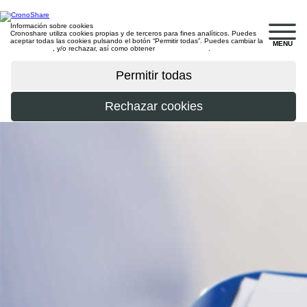
Información sobre cookies
Cronoshare utiliza cookies propias y de terceros para fines analíticos. Puedes
aceptar todas las cookies pulsando el botón “Permitir todas”. Puedes cambiar la
MENU
configuración
, y/o rechazar, así como obtener
más información
.