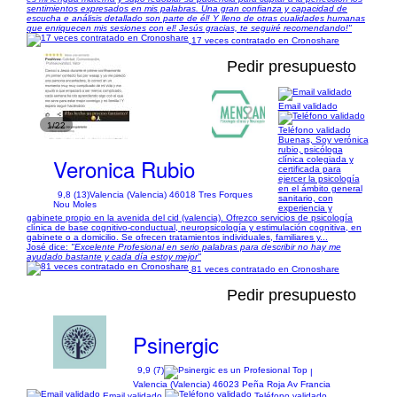
sentimientos expresados ​​en mis palabras. Una gran confianza y capacidad de
escucha e análisis detallado son parte de él! Y lleno de otras cualidades humanas
que enriquecen mis sesiones con el! Jesús gracias, te seguiré recomendando!"
17 veces contratado en Cronoshare
Pedir presupuesto
Email validado
1/22
Teléfono validado
Buenas, Soy verónica
rubio, psicóloga
Veronica Rubio
clínica colegiada y
certificada para
ejercer la psicología
en el ámbito general
9,8 (13)
Valencia (Valencia) 46018 Tres Forques
sanitario, con
Nou Moles
experiencia y
gabinete propio en la avenida del cid (valencia). Ofrezco servicios de psicología
clínica de base cognitivo-conductual, neuropsicología y estimulación cognitiva, en
gabinete o a domicilio. Se ofrecen tratamientos individuales, familiares y...
José dice:
"Excelente Profesional en serio palabras para describir no hay me
ayudado bastante y cada día estoy mejor"
81 veces contratado en Cronoshare
Pedir presupuesto
Psinergic
9,9 (7)
|
Valencia (Valencia) 46023 Peña Roja Av Francia
Email validado
Teléfono validado