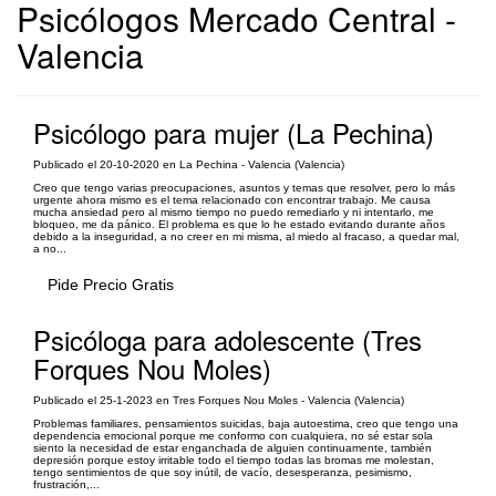
Psicólogos Mercado Central -
Valencia
Psicólogo para mujer (La Pechina)
Publicado el 20-10-2020 en La Pechina - Valencia (Valencia)
Creo que tengo varias preocupaciones, asuntos y temas que resolver, pero lo más
urgente ahora mismo es el tema relacionado con encontrar trabajo. Me causa
mucha ansiedad pero al mismo tiempo no puedo remediarlo y ni intentarlo, me
bloqueo, me da pánico. El problema es que lo he estado evitando durante años
debido a la inseguridad, a no creer en mi misma, al miedo al fracaso, a quedar mal,
a no...
Pide Precio Gratis
Psicóloga para adolescente (Tres
Forques Nou Moles)
Publicado el 25-1-2023 en Tres Forques Nou Moles - Valencia (Valencia)
Problemas familiares, pensamientos suicidas, baja autoestima, creo que tengo una
dependencia emocional porque me conformo con cualquiera, no sé estar sola
siento la necesidad de estar enganchada de alguien continuamente, también
depresión porque estoy irritable todo el tiempo todas las bromas me molestan,
tengo sentimientos de que soy inútil, de vacío, desesperanza, pesimismo,
frustración,...