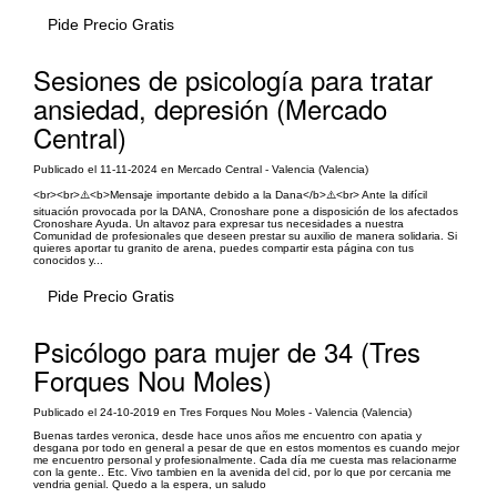
Pide Precio Gratis
Sesiones de psicología para tratar
ansiedad, depresión (Mercado
Central)
Publicado el 11-11-2024 en Mercado Central - Valencia (Valencia)
<br><br>⚠️<b>Mensaje importante debido a la Dana</b>⚠️<br> Ante la difícil
situación provocada por la DANA, Cronoshare pone a disposición de los afectados
Cronoshare Ayuda. Un altavoz para expresar tus necesidades a nuestra
Comunidad de profesionales que deseen prestar su auxilio de manera solidaria. Si
quieres aportar tu granito de arena, puedes compartir esta página con tus
conocidos y...
Pide Precio Gratis
Psicólogo para mujer de 34 (Tres
Forques Nou Moles)
Publicado el 24-10-2019 en Tres Forques Nou Moles - Valencia (Valencia)
Buenas tardes veronica, desde hace unos años me encuentro con apatia y
desgana por todo en general a pesar de que en estos momentos es cuando mejor
me encuentro personal y profesionalmente. Cada día me cuesta mas relacionarme
con la gente.. Etc. Vivo tambien en la avenida del cid, por lo que por cercania me
vendria genial. Quedo a la espera, un saludo