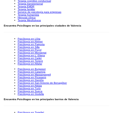
Terapia cognitivo conductual
Terapia transpersonal
Terapia EMDR
Terapia familiar
Servicio de psicología para empresas
Terapia humanista
Hipnosis clínica
Terapia Mindfulness
Encuentra Psicólogos en las principales ciudades de Valencia
Psicólogos en Llíria
Psicólogos en Alginet
Psicólogos en Paiporta
Psicólogos en Silla
Psicólogos en Puçol
Psicólogos en Monserrat
Psicólogos en L' Eliana
Psicólogos en Carlet
Psicólogos en Torrent
Psicólogos en Alfafar
Psicólogos en Burjassot
Psicólogos en Catarroja
Psicólogos en Massamagrell
Psicólogos en Picassent
Psicólogos en Gandía
Psicólogos en San Antonio de Benagéber
Psicólogos en Aldaia
Psicólogos en Turís
Psicólogos en Sueca
Psicólogos en Godella
Encuentra Psicólogos en los principales barrios de Valencia
Psicólogos en Torrefiel