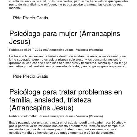
intento de suicidio, lo cuál, no lo desacredita, pero sí me hace valorar que igual otro
punto de vista distinto o enfoque, me pueda ayudar a afrontar las cosas de otra
manera.
Pide Precio Gratis
Psicólogo para mujer (Arrancapins
Jesus)
Publicado el 26-7-2021 en Arrancapins Jesus - Valencia (Valencia)
He llevado la sensación de tristeza dentro de mí durante años, a veces siento que
lo he superado, pero no es así, la tristeza solo crece, y los pensamientos sobre
quitarme la vida cada vez son más abrumadores y frecuentes. Siento que no tengo
un motivo por el cuál vivir, estoy cansada de todo, y no tengo ninguna esperanza.
Pide Precio Gratis
Psicóloga para tratar problemas en
familia, ansiedad, tristeza
(Arrancapins Jesus)
Publicado el 22-8-2025 en Arrancapins Jesus - Valencia (Valencia)
Estoy pasando por una racha mala en el trabajo, perdí a mi padre hace 10 años y
por la parte suya de mi familia nos cuesta entendernos, también llevo tiempo que
me siento insegura de mi misma por no haber puesto más esfuerzos en mis
estudios y a día de hoy pienso que puedo tener tda o déficit de atención.