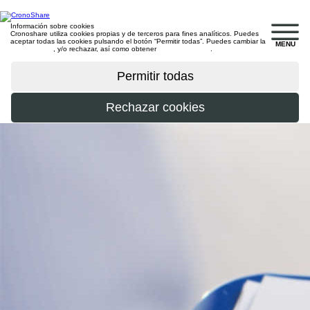
Información sobre cookies
Cronoshare utiliza cookies propias y de terceros para fines analíticos. Puedes
aceptar todas las cookies pulsando el botón “Permitir todas”. Puedes cambiar la
MENU
configuración
, y/o rechazar, así como obtener
más información
.