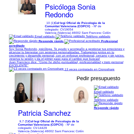
Psicóloga Sonia
Redondo
10 (1)
Col·legi Oficial de Psicologia de la
Comunitat Valenciana (COPCV)
- Nº de
colegiado: CV19054
Valencia (Valencia) 46002 Sant Francesc Colón
Email validado
Teléfono validado
Responde rápido
Profesional
acreditado
Soy Sonia Redondo, psicóloga. Te ayudo y acompaño a gestionar tus emociones y
alcanzar tu bienestar con sesiones personalizadas. Trabajamos juntos en tu
crecimiento y desarrollo personal, con un enfoque profesional, cercano y sin juicios.
¡reserva tu sesión y da el primer paso para el cambio que buscas!
Juan Francisco dice:
"Como he dicho puntualidad, profesionalidad y trato personal
EXCELENTE"
13 veces contratado en Cronoshare
Pedir presupuesto
Email validado
1/3
Teléfono validado
Responde rápido
Patricia Sanchez
9,7 (5)
Col·legi Oficial de Psicologia de la
Comunitat Valenciana (COPCV)
- Nº de
colegiado: CV-14429
Valencia (Valencia) 46002 Sant Francesc Colón