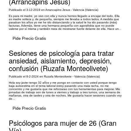
(Arrancapins Jesus)
Publicado el 3-12-2019 en Arrancapins Jesus - Valencia (Valencia)
Es para mi madre, yo vivo con ella y nunca hemos llegado a encajar del todo. Ella
es madre soltera y, de pequeña, siempre me llevaba a todos lados. A medida que
pasaban los años yo me he ido distanciando y la salud le ha ido pasando (más)
facturas. Además, tiene una hermana pequeña con agorafobia que no puede
valerse por sí misma y también trata de mostrarse fuerte delante de ella. Hace un...
Pide Precio Gratis
Sesiones de psicología para tratar
ansiedad, aislamiento, depresión,
confusión (Ruzafa Monteolivete)
Publicado el 8-2-2024 en Ruzafa Monteolivete - Valencia (Valencia)
Hola soy javier tengo 32 años y me pongo en contacto con usted porque tengo
baja autoestima en el tema laboral estoy pasando una mala racha, no me
concentro y me gustaría que me reforzaras con tus herramientas para mejorar. Mis
jornadas de trabajo son de lunes a viernes y trabajo a tres turnos, una semana de
mañanas, otra de tardes y otra de noches. Me gustaría hacer sesiones cuando voy
de...
Pide Precio Gratis
Psicólogos para mujer de 26 (Gran
Vía)