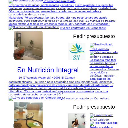
Profesional acreditado
Soy psicóloga de niños, adolescentes y adultos. Quiero ayudarte a superar tus
problemas, manejar tus emociones y así lograr una vida más plena y satisfactoria.
Ofrezco un tratamiento personalizado y adaptado a las necesidades y
características de cada caso.
Maria dice:
"Mi experiencia fue muy buena. En muy poco tiempo me ayudo
muchisimo, y me senti muy comoda en la terapia con ella. Su manera de trabajar
facilita mucho a la hora de realizar la terapia. Muy contenta con el resultado"
9 veces contratado en Cronoshare
Pedir presupuesto
Email validado
1/2
Teléfono validado
La manera más fácil
de cambiar hábitos y
Sn Nutrición Integral
la más sencilla de
mantenerlos. Servicios
de nutrición y
dietética: - nutrición
10 (6)
Valencia (Valencia) 46003 El Carmen
para patologías
gastrointestinales. - nutrición para patologías crónicas (hipertensión, diabetes). -
nutrición oncológica (prevención de cáncer y nutrición durante el tratamiento). -
nutrición deportiva. - coaching nutricional. Licenciada en Nutrición y...
Lilian dice:
"Es una gran profesional, muy cercana , comprensiva y con una
capacidad de escuchar y ayudar de 10! "
10 veces contratado en Cronoshare
Pedir presupuesto
Email validado
1/2
Teléfono validado