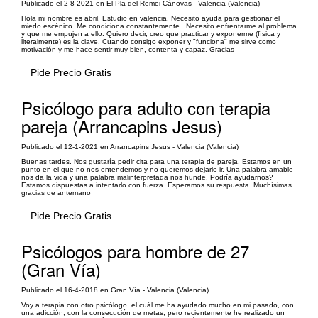
Publicado el 2-8-2021 en El Pla del Remei Cánovas - Valencia (Valencia)
Hola mi nombre es abril. Estudio en valencia. Necesito ayuda para gestionar el
miedo escénico. Me condiciona constantemente . Necesito enfrentarme al problema
y que me empujen a ello. Quiero decir, creo que practicar y exponerme (física y
literalmente) es la clave. Cuando consigo exponer y "funciona" me sirve como
motivación y me hace sentir muy bien, contenta y capaz. Gracias
Pide Precio Gratis
Psicólogo para adulto con terapia
pareja (Arrancapins Jesus)
Publicado el 12-1-2021 en Arrancapins Jesus - Valencia (Valencia)
Buenas tardes. Nos gustaría pedir cita para una terapia de pareja. Estamos en un
punto en el que no nos entendemos y no queremos dejarlo ir. Una palabra amable
nos da la vida y una palabra malinterpretada nos hunde. Podría ayudarnos?
Estamos dispuestas a intentarlo con fuerza. Esperamos su respuesta. Muchísimas
gracias de antemano
Pide Precio Gratis
Psicólogos para hombre de 27
(Gran Vía)
Publicado el 16-4-2018 en Gran Vía - Valencia (Valencia)
Voy a terapia con otro psicólogo, el cuál me ha ayudado mucho en mi pasado, con
una adicción, con la consecución de metas, pero recientemente he realizado un