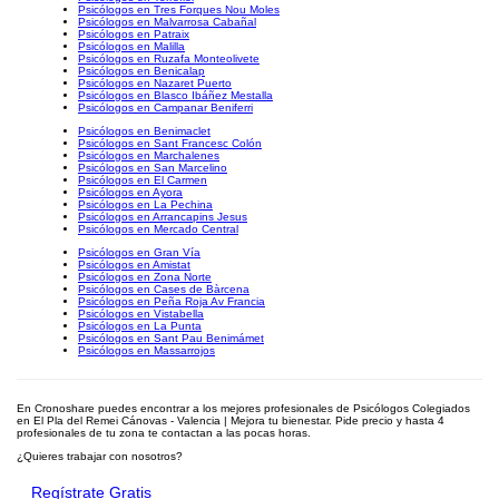
Psicólogos en Tres Forques Nou Moles
Psicólogos en Malvarrosa Cabañal
Psicólogos en Patraix
Psicólogos en Malilla
Psicólogos en Ruzafa Monteolivete
Psicólogos en Benicalap
Psicólogos en Nazaret Puerto
Psicólogos en Blasco Ibáñez Mestalla
Psicólogos en Campanar Beniferri
Psicólogos en Benimaclet
Psicólogos en Sant Francesc Colón
Psicólogos en Marchalenes
Psicólogos en San Marcelino
Psicólogos en El Carmen
Psicólogos en Ayora
Psicólogos en La Pechina
Psicólogos en Arrancapins Jesus
Psicólogos en Mercado Central
Psicólogos en Gran Vía
Psicólogos en Amistat
Psicólogos en Zona Norte
Psicólogos en Cases de Bàrcena
Psicólogos en Peña Roja Av Francia
Psicólogos en Vistabella
Psicólogos en La Punta
Psicólogos en Sant Pau Benimámet
Psicólogos en Massarrojos
En Cronoshare puedes encontrar a los mejores profesionales de Psicólogos Colegiados
en El Pla del Remei Cánovas - Valencia | Mejora tu bienestar. Pide precio y hasta 4
profesionales de tu zona te contactan a las pocas horas.
¿Quieres trabajar con nosotros?
Regístrate Gratis