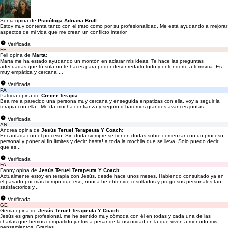
Sonia opina de
Psicóloga Adriana Brull
:
Estoy muy contenta tanto con el trato como por su profesionalidad. Me está ayudando a mejorar
aspectos de mi vida que me crean un conflicto interior
Verificada
FE
Feli opina de
Marta
:
Marta me ha estado ayudando un montón en aclarar mis ideas. Te hace las preguntas
adecuadas que tú sola no te haces para poder desenredarlo todo y entenderte a ti misma. Es
muy empática y cercana,...
Verificada
PA
Patricia opina de
Crecer Terapia
:
Bea me a parecido una persona muy cercana y enseguida enpatizas con ella, voy a seguir la
terapia con ella . Me da mucha confianza y seguro q haremos grandes avances juntas
Verificada
AN
Andrea opina de
Jesús Teruel Terapeuta Y Coach
:
Encantada con el proceso. Sin duda siempre se tienen dudas sobre comenzar con un proceso
personal y poner al fin límites y decir: basta! a toda la mochila que se lleva. Solo puedo decir
que es...
Verificada
FA
Fanny opina de
Jesús Teruel Terapeuta Y Coach
:
Actualmente estoy en terapia con Jesús, desde hace unos meses. Habiendo consultado ya en
el pasado por más tiempo que eso, nunca he obtenido resultados y progresos personales tan
satisfactorios y...
Verificada
GE
Gema opina de
Jesús Teruel Terapeuta Y Coach
:
Jesús es gran profesional, me he sentido muy cómoda con él en todas y cada una de las
charlas que hemos compartido juntos a pesar de la oscuridad en la que viven a menudo mis
pensamientos. Gracias...