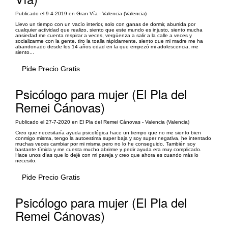
Publicado el 9-4-2019 en Gran Vía - Valencia (Valencia)
Llevo un tiempo con un vacío interior, solo con ganas de dormir, aburrida por
cualquier actividad que realizo, siento que este mundo es injusto, siento mucha
ansiedad me cuenta respirar a veces, vergüenza a salir a la calle a veces y
socializarme con la gente, tiro la toalla rápidamente, siento que mi madre me ha
abandonado desde los 14 años edad en la que empezó mi adolescencia, me
siento...
Pide Precio Gratis
Psicólogo para mujer (El Pla del
Remei Cánovas)
Publicado el 27-7-2020 en El Pla del Remei Cánovas - Valencia (Valencia)
Creo que necesitaría ayuda psicológica hace un tiempo que no me siento bien
conmigo misma, tengo la autoestima super baja y soy super negativa, he intentado
muchas veces cambiar por mi misma pero no lo he conseguido. También soy
bastante tímida y me cuesta mucho abrirme y pedir ayuda era muy complicado.
Hace unos días que lo dejé con mi pareja y creo que ahora es cuando más lo
necesito.
Pide Precio Gratis
Psicólogo para mujer (El Pla del
Remei Cánovas)