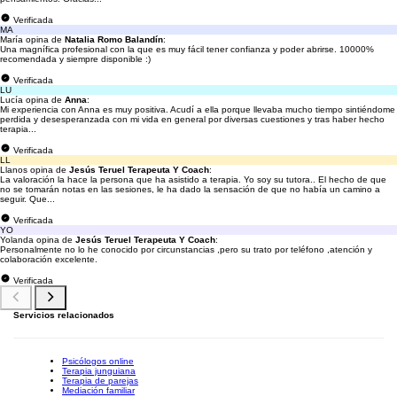
Verificada
MA
María opina de
Natalia Romo Balandín
:
Una magnífica profesional con la que es muy fácil tener confianza y poder abrirse. 10000%
recomendada y siempre disponible :)
Verificada
LU
Lucía opina de
Anna
:
Mi experiencia con Anna es muy positiva. Acudí a ella porque llevaba mucho tiempo sintiéndome
perdida y desesperanzada con mi vida en general por diversas cuestiones y tras haber hecho
terapia...
Verificada
LL
Llanos opina de
Jesús Teruel Terapeuta Y Coach
:
La valoración la hace la persona que ha asistido a terapia. Yo soy su tutora.. El hecho de que
no se tomarán notas en las sesiones, le ha dado la sensación de que no había un camino a
seguir. Que...
Verificada
YO
Yolanda opina de
Jesús Teruel Terapeuta Y Coach
:
Personalmente no lo he conocido por circunstancias ,pero su trato por teléfono ,atención y
colaboración excelente.
Verificada
Servicios relacionados
Psicólogos online
Terapia junguiana
Terapia de parejas
Mediación familiar