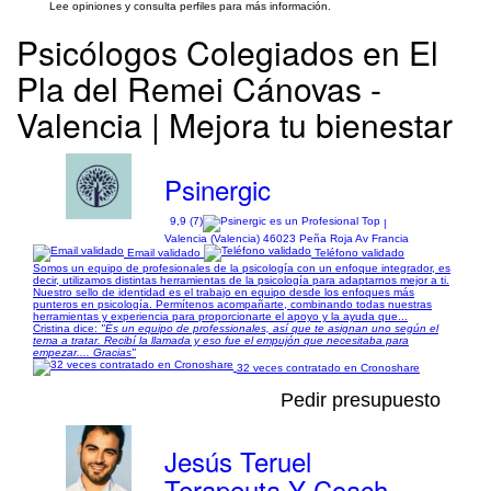
Lee opiniones y consulta perfiles para más información.
Psicólogos Colegiados en El
Pla del Remei Cánovas -
Valencia | Mejora tu bienestar
Psinergic
9,9 (7)
|
Valencia (Valencia) 46023 Peña Roja Av Francia
Email validado
Teléfono validado
Somos un equipo de profesionales de la psicología con un enfoque integrador, es
decir, utilizamos distintas herramientas de la psicología para adaptarnos mejor a ti.
Nuestro sello de identidad es el trabajo en equipo desde los enfoques más
punteros en psicología. Permítenos acompañarte, combinando todas nuestras
herramientas y experiencia para proporcionarte el apoyo y la ayuda que...
Cristina dice:
"És un equipo de professionales, así que te asignan uno según el
tema a tratar. Recibí la llamada y eso fue el empujón que necesitaba para
empezar.... Gracias"
32 veces contratado en Cronoshare
Pedir presupuesto
Jesús Teruel
Terapeuta Y Coach