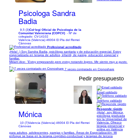
Psicologa Sandra
Badia
9,5 (3)
Col·legi Oficial de Psicologia de la
Comunitat Valenciana (COPCV)
- Nº de
colegiado: CV-14102
Valencia (Valencia) 46004 El Pla del Remei
Cánovas
Profesional acreditado
¡Hola! :) Soy Sandra Badia, psicóloga sanitaria y de educación especial. Estoy
especializada en terapia de adultos, infantil, de pareja, educación especial y
familiar.
Miriam dice:
"Estoy empezando pero estoy notando logros. Me siento muy a gusto.
"
7 veces contratado en Cronoshare
Pedir presupuesto
Email validado
1/3
Teléfono validado
Responde rápido
Mónica
¡Hola!, soy Mónica,
psicóloga graduada
por la Universidad de
Valencia. Ofrezco
10 (7)
Valencia (Valencia) 46004 El Pla del Remei
terapia presencial y
Cánovas
online en València
para adultos, adolescentes, parejas y familias. Áreas de Especialización: Mi
enfoque se basa en la terapia cognitivo-conductual y terapias de tercera