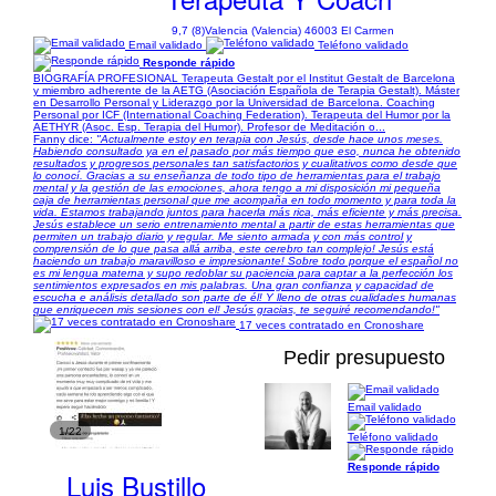
9,7 (8)
Valencia (Valencia) 46003 El Carmen
Email validado
Teléfono validado
Responde rápido
BIOGRAFÍA PROFESIONAL Terapeuta Gestalt por el Institut Gestalt de Barcelona
y miembro adherente de la AETG (Asociación Española de Terapia Gestalt). Máster
en Desarrollo Personal y Liderazgo por la Universidad de Barcelona. Coaching
Personal por ICF (International Coaching Federation). Terapeuta del Humor por la
AETHYR (Asoc. Esp. Terapia del Humor). Profesor de Meditación o...
Fanny dice:
"Actualmente estoy en terapia con Jesús, desde hace unos meses.
Habiendo consultado ya en el pasado por más tiempo que eso, nunca he obtenido
resultados y progresos personales tan satisfactorios y cualitativos como desde que
lo conocí. Gracias a su enseñanza de todo tipo de herramientas para el trabajo
mental y la gestión de las emociones, ahora tengo a mi disposición mi pequeña
caja de herramientas personal que me acompaña en todo momento y para toda la
vida. Estamos trabajando juntos para hacerla más rica, más eficiente y más precisa.
Jesús establece un serio entrenamiento mental a partir de estas herramientas que
permiten un trabajo diario y regular. Me siento armada y con más control y
comprensión de lo que pasa allá arriba, este cerebro tan complejo! Jesús está
haciendo un trabajo maravilloso e impresionante! Sobre todo porque el español no
es mi lengua materna y supo redoblar su paciencia para captar a la perfección los
sentimientos expresados ​​en mis palabras. Una gran confianza y capacidad de
escucha e análisis detallado son parte de él! Y lleno de otras cualidades humanas
que enriquecen mis sesiones con el! Jesús gracias, te seguiré recomendando!"
17 veces contratado en Cronoshare
Pedir presupuesto
Email validado
1/22
Teléfono validado
Responde rápido
Luis Bustillo