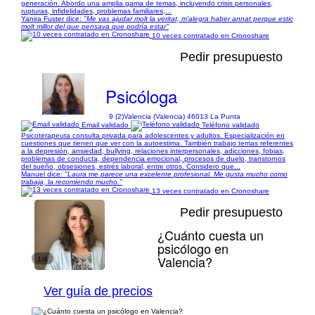
generación. Abordo una amplia gama de temas, incluyendo crisis personales,
rupturas, infidelidades, problemas familiares,...
Yanira Fuster dice:
"Me vas ajudar molt la veritat, m'alegra haber annat perque estic
molt millor del que pensava que podría estar"
10 veces contratado en Cronoshare
Pedir presupuesto
Psicóloga
9 (2)
Valencia (Valencia) 46013 La Punta
Email validado
Teléfono validado
Psicoterapeuta consulta privada para adolescentes y adultos. Especialización en
cuestiones que tienen que ver con la autoestima. También trabajo temas referentes
a la depresión, ansiedad, bullying, relaciones interpersonales, adicciones, fobias,
problemas de conducta, dependencia emocional, procesos de duelo, transtornos
del sueño, obsesiones, estrés laboral, entre otros. Considero que...
Manuel dice:
"Laura me parece una excelente profesional. Me gusta mucho como
trabaja, la recomiendo mucho."
13 veces contratado en Cronoshare
Pedir presupuesto
¿Cuánto cuesta un
psicólogo en
Valencia?
1/4
Ver guía de precios