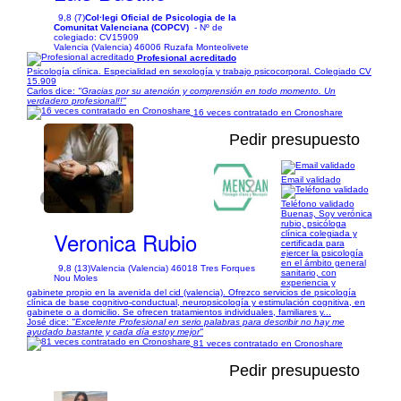
9,8 (7)
Col·legi Oficial de Psicologia de la
Comunitat Valenciana (COPCV)
- Nº de
colegiado: CV15909
Valencia (Valencia) 46006 Ruzafa Monteolivete
Profesional acreditado
Psicología clínica. Especialidad en sexología y trabajo psicocorporal. Colegiado CV
15.909
Carlos dice:
"Gracias por su atención y comprensión en todo momento. Un
verdadero profesional!!"
16 veces contratado en Cronoshare
Pedir presupuesto
Email validado
1/4
Teléfono validado
Buenas, Soy verónica
rubio, psicóloga
Veronica Rubio
clínica colegiada y
certificada para
ejercer la psicología
en el ámbito general
9,8 (13)
Valencia (Valencia) 46018 Tres Forques
sanitario, con
Nou Moles
experiencia y
gabinete propio en la avenida del cid (valencia). Ofrezco servicios de psicología
clínica de base cognitivo-conductual, neuropsicología y estimulación cognitiva, en
gabinete o a domicilio. Se ofrecen tratamientos individuales, familiares y...
José dice:
"Excelente Profesional en serio palabras para describir no hay me
ayudado bastante y cada día estoy mejor"
81 veces contratado en Cronoshare
Pedir presupuesto