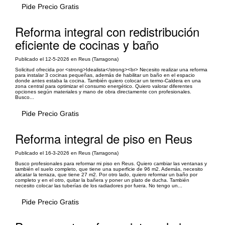
Pide Precio Gratis
Reforma integral con redistribución
eficiente de cocinas y baño
Publicado el 12-5-2026 en Reus (Tarragona)
Solicitud ofrecida por <strong>Idealista</strong><br> Necesito realizar una reforma
para instalar 3 cocinas pequeñas, además de habilitar un baño en el espacio
donde antes estaba la cocina. También quiero colocar un termo-Caldera en una
zona central para optimizar el consumo energético. Quiero valorar diferentes
opciones según materiales y mano de obra directamente con profesionales.
Busco...
Pide Precio Gratis
Reforma integral de piso en Reus
Publicado el 16-3-2026 en Reus (Tarragona)
Busco profesionales para reformar mi piso en Reus. Quiero cambiar las ventanas y
también el suelo completo, que tiene una superficie de 96 m2. Además, necesito
alicatar la terraza, que tiene 27 m2. Por otro lado, quiero reformar un baño por
completo y en el otro, quitar la bañera y poner un plato de ducha. También
necesito colocar las tuberías de los radiadores por fuera. No tengo un...
Pide Precio Gratis