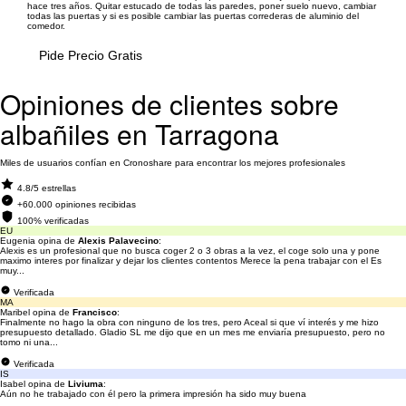
hace tres años. Quitar estucado de todas las paredes, poner suelo nuevo, cambiar
todas las puertas y si es posible cambiar las puertas correderas de aluminio del
comedor.
Pide Precio Gratis
Opiniones de clientes sobre
albañiles en Tarragona
Miles de usuarios confían en Cronoshare para encontrar los mejores profesionales
4.8/5 estrellas
+60.000 opiniones recibidas
100% verificadas
EU
Eugenia opina de
Alexis Palavecino
:
Alexis es un profesional que no busca coger 2 o 3 obras a la vez, el coge solo una y pone
maximo interes por finalizar y dejar los clientes contentos Merece la pena trabajar con el Es
muy...
Verificada
MA
Maribel opina de
Francisco
:
Finalmente no hago la obra con ninguno de los tres, pero Aceal si que ví interés y me hizo
presupuesto detallado. Gladio SL me dijo que en un mes me enviaría presupuesto, pero no
tomo ni una...
Verificada
IS
Isabel opina de
Liviuma
:
Aún no he trabajado con él pero la primera impresión ha sido muy buena