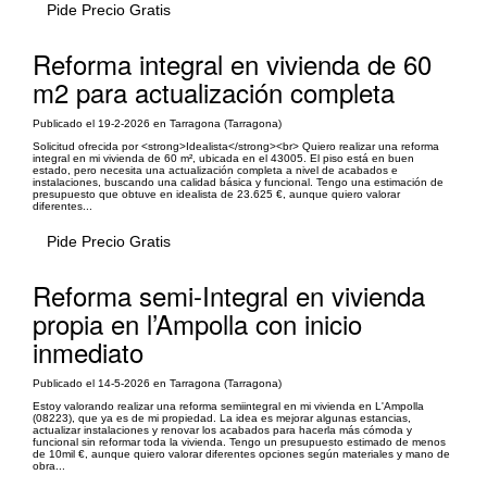
Pide Precio Gratis
Reforma integral en vivienda de 60
m2 para actualización completa
Publicado el 19-2-2026 en Tarragona (Tarragona)
Solicitud ofrecida por <strong>Idealista</strong><br> Quiero realizar una reforma
integral en mi vivienda de 60 m², ubicada en el 43005. El piso está en buen
estado, pero necesita una actualización completa a nivel de acabados e
instalaciones, buscando una calidad básica y funcional. Tengo una estimación de
presupuesto que obtuve en idealista de 23.625 €, aunque quiero valorar
diferentes...
Pide Precio Gratis
Reforma semi-Integral en vivienda
propia en l’Ampolla con inicio
inmediato
Publicado el 14-5-2026 en Tarragona (Tarragona)
Estoy valorando realizar una reforma semiintegral en mi vivienda en L'Ampolla
(08223), que ya es de mi propiedad. La idea es mejorar algunas estancias,
actualizar instalaciones y renovar los acabados para hacerla más cómoda y
funcional sin reformar toda la vivienda. Tengo un presupuesto estimado de menos
de 10mil €, aunque quiero valorar diferentes opciones según materiales y mano de
obra...