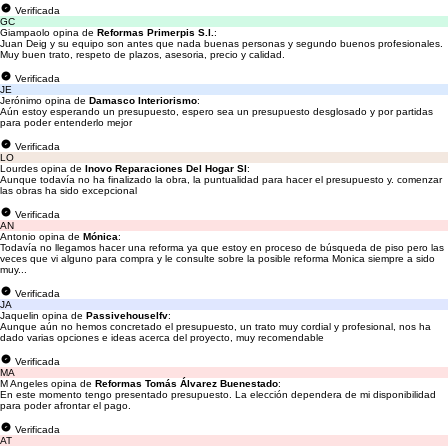
Verificada
GC
Giampaolo opina de
Reformas Primerpis S.l.
:
Juan Deig y su equipo son antes que nada buenas personas y segundo buenos profesionales.
Muy buen trato, respeto de plazos, asesoria, precio y calidad.
Verificada
JE
Jerónimo opina de
Damasco Interiorismo
:
Aún estoy esperando un presupuesto, espero sea un presupuesto desglosado y por partidas
para poder entenderlo mejor
Verificada
LO
Lourdes opina de
Inovo Reparaciones Del Hogar Sl
:
Aunque todavía no ha finalizado la obra, la puntualidad para hacer el presupuesto y. comenzar
las obras ha sido excepcional
Verificada
AN
Antonio opina de
Mónica
:
Todavía no llegamos hacer una reforma ya que estoy en proceso de búsqueda de piso pero las
veces que vi alguno para compra y le consulte sobre la posible reforma Monica siempre a sido
muy...
Verificada
JA
Jaquelin opina de
Passivehouselfv
:
Aunque aún no hemos concretado el presupuesto, un trato muy cordial y profesional, nos ha
dado varias opciones e ideas acerca del proyecto, muy recomendable
Verificada
MA
M Angeles opina de
Reformas Tomás Álvarez Buenestado
:
En este momento tengo presentado presupuesto. La elección dependera de mi disponibilidad
para poder afrontar el pago.
Verificada
AT