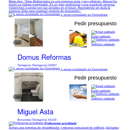
Maria dice:
"Sima Multiservicios es una empresa seria y muy eficiente. Manuel ha
hecho un trabajo inmejorable. Es un gran profesional y una excelente persona.
Volveremos a contar con sus servicios en el futuro. Recomiendo sin duda la
empresa Sima para cualquier projecto de renovación."
1 veces contratado en Cronoshare
Pedir presupuesto
Email validado
1/3
Teléfono validado
Domus Reformas
Tarragona (Tarragona) 43007
1 veces contratado en Cronoshare
Pedir presupuesto
Email validado
1/6
Teléfono validado
Miguel Asta
Bonavista (Tarragona) 43100
Profesional acreditado
Somos una empresa de rehabilitación y refuerzo estructural de edificios, fachadas