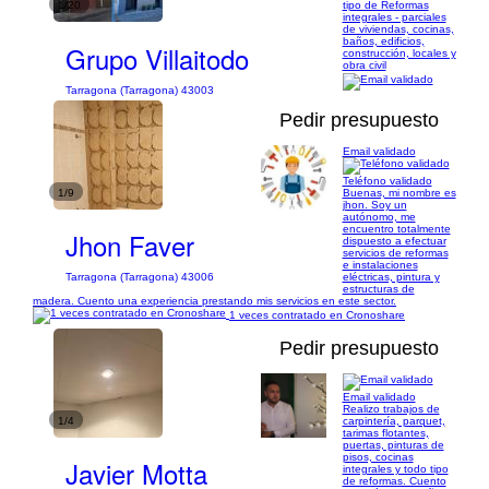
1/20
tipo de Reformas
integrales - parciales
de viviendas, cocinas,
baños, edificios,
Grupo Villaitodo
construcción, locales y
obra civil
Tarragona (Tarragona) 43003
Pedir presupuesto
Email validado
Teléfono validado
1/9
Buenas, mi nombre es
jhon. Soy un
autónomo, me
encuentro totalmente
Jhon Faver
dispuesto a efectuar
servicios de reformas
e instalaciones
eléctricas, pintura y
Tarragona (Tarragona) 43006
estructuras de
madera. Cuento una experiencia prestando mis servicios en este sector.
1 veces contratado en Cronoshare
Pedir presupuesto
Email validado
Realizo trabajos de
1/4
carpintería, parquet,
tarimas flotantes,
puertas, pinturas de
pisos, cocinas
Javier Motta
integrales y todo tipo
de reformas. Cuento