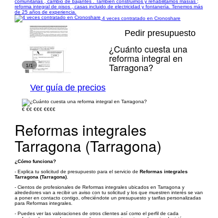
comunitarias , cambio de bajantes . También construimos y rehabilitamos masías ;
reforma integral de pisos , casas incluido de electricidad y fontanería. Tenemos más
de 25 años de experiencia.
4 veces contratado en Cronoshare
Pedir presupuesto
¿Cuánto cuesta una
reforma integral en
Tarragona?
1/1
Ver guía de precios
€
€€
€€€
€€€€
Reformas integrales
Tarragona (Tarragona)
¿Cómo funciona?
- Explica tu solicitud de presupuesto para el servicio de
Reformas integrales
Tarragona (Tarragona)
.
- Cientos de profesionales de Reformas integrales ubicados en Tarragona y
alrededores van a recibir un aviso con tu solicitud y los que muestren interés se van
a poner en contacto contigo, ofreciéndote un presupuesto y tarifas personalizadas
para Reformas integrales.
- Puedes ver las valoraciones de otros clientes así como el perfil de cada