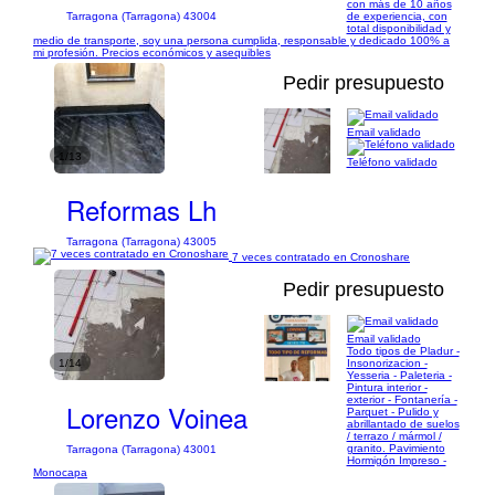
con más de 10 años
de experiencia, con
Tarragona (Tarragona) 43004
total disponibilidad y
medio de transporte, soy una persona cumplida, responsable y dedicado 100% a
mi profesión. Precios económicos y asequibles
Pedir presupuesto
Email validado
1/13
Teléfono validado
Reformas Lh
Tarragona (Tarragona) 43005
7 veces contratado en Cronoshare
Pedir presupuesto
Email validado
Todo tipos de Pladur -
1/14
Insonorizacion -
Yesseria - Paleteria -
Pintura interior -
exterior - Fontanería -
Lorenzo Voinea
Parquet - Pulido y
abrillantado de suelos
/ terrazo / mármol /
granito. Pavimiento
Tarragona (Tarragona) 43001
Hormigón Impreso -
Monocapa