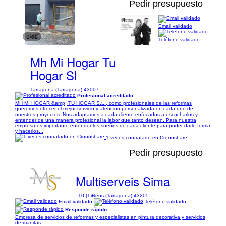
Pedir presupuesto
Email validado
1/61
Teléfono validado
Mh Mi Hogar Tu
Hogar Sl
Tarragona (Tarragona) 43007
Profesional acreditado
MH MI HOGAR &amp; TU HOGAR S.L., como profesionales de las reformas
queremos ofrecer el mejor servicio y atención personalizada en cada uno de
nuestros proyectos. Nos adaptamos a cada cliente enfocados a escucharlos y
entender de una manera profesional la labor que tanto desean. Para nuestra
empresa es importante entender los sueños de cada cliente para poder darle forma
y hacerlos...
1 veces contratado en Cronoshare
Pedir presupuesto
Multiserveis Sima
10 (1)
Reus (Tarragona) 43205
Email validado
Teléfono validado
Responde rápido
Empresa de servicios de reformas y especialistas en pintura decorativa y servicios
de manitas