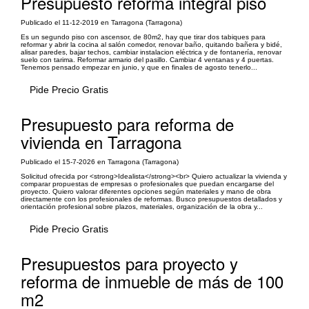
Presupuesto reforma integral piso
Publicado el 11-12-2019 en Tarragona (Tarragona)
Es un segundo piso con ascensor, de 80m2, hay que tirar dos tabiques para
reformar y abrir la cocina al salón comedor, renovar baño, quitando bañera y bidé,
alisar paredes, bajar techos, cambiar instalacion eléctrica y de fontanería, renovar
suelo con tarima. Reformar armario del pasillo. Cambiar 4 ventanas y 4 puertas.
Tenemos pensado empezar en junio, y que en finales de agosto tenerlo...
Pide Precio Gratis
Presupuesto para reforma de
vivienda en Tarragona
Publicado el 15-7-2026 en Tarragona (Tarragona)
Solicitud ofrecida por <strong>Idealista</strong><br> Quiero actualizar la vivienda y
comparar propuestas de empresas o profesionales que puedan encargarse del
proyecto. Quiero valorar diferentes opciones según materiales y mano de obra
directamente con los profesionales de reformas. Busco presupuestos detallados y
orientación profesional sobre plazos, materiales, organización de la obra y...
Pide Precio Gratis
Presupuestos para proyecto y
reforma de inmueble de más de 100
m2