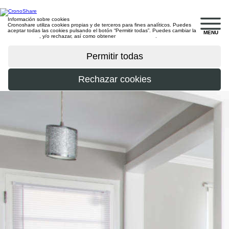
Información sobre cookies
Cronoshare utiliza cookies propias y de terceros para fines analíticos. Puedes
aceptar todas las cookies pulsando el botón “Permitir todas”. Puedes cambiar la
MENU
configuración
, y/o rechazar, así como obtener
más información
.