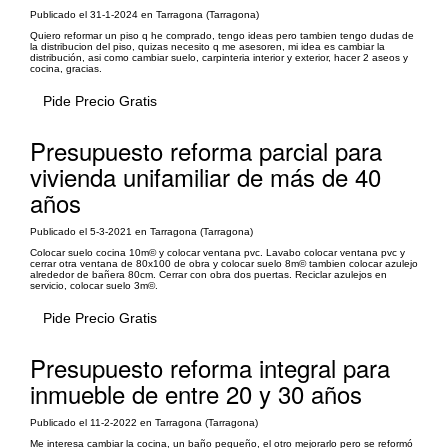
Publicado el 31-1-2024 en Tarragona (Tarragona)
Quiero reformar un piso q he comprado, tengo ideas pero tambien tengo dudas de
la distribucion del piso, quizas necesito q me asesoren, mi idea es cambiar la
distribución, asi como cambiar suelo, carpinteria interior y exterior, hacer 2 aseos y
cocina, gracias.
Pide Precio Gratis
Presupuesto reforma parcial para
vivienda unifamiliar de más de 40
años
Publicado el 5-3-2021 en Tarragona (Tarragona)
Colocar suelo cocina 10m© y colocar ventana pvc. Lavabo colocar ventana pvc y
cerrar otra ventana de 80x100 de obra y colocar suelo 8m© tambien colocar azulejo
alrededor de bañera 80cm. Cerrar con obra dos puertas. Reciclar azulejos en
servicio, colocar suelo 3m©.
Pide Precio Gratis
Presupuesto reforma integral para
inmueble de entre 20 y 30 años
Publicado el 11-2-2022 en Tarragona (Tarragona)
Me interesa cambiar la cocina, un baño pequeño, el otro mejorarlo pero se reformó