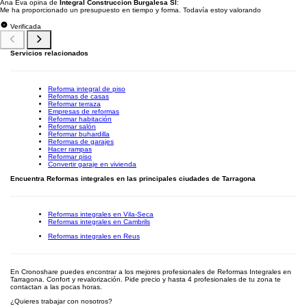
Ana Eva opina de
Integral Construccion Burgalesa Sl
:
Me ha proporcionado un presupuesto en tiempo y forma. Todavía estoy valorando
Verificada
Servicios relacionados
Reforma integral de piso
Reformas de casas
Reformar terraza
Empresas de reformas
Reformar habitación
Reformar salón
Reformar buhardilla
Reformas de garajes
Hacer rampas
Reformar piso
Convertir garaje en vivienda
Encuentra Reformas integrales en las principales ciudades de Tarragona
Reformas integrales en Vila-Seca
Reformas integrales en Cambrils
Reformas integrales en Reus
En Cronoshare puedes encontrar a los mejores profesionales de Reformas Integrales en
Tarragona. Confort y revalorización. Pide precio y hasta 4 profesionales de tu zona te
contactan a las pocas horas.
¿Quieres trabajar con nosotros?