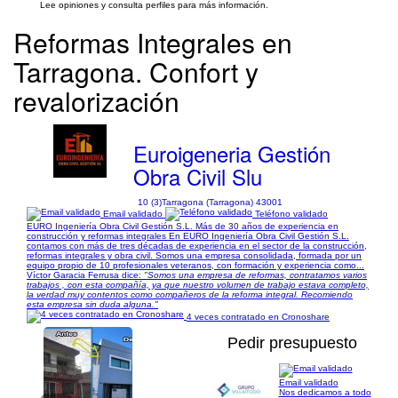
Lee opiniones y consulta perfiles para más información.
Reformas Integrales en
Tarragona. Confort y
revalorización
Euroigeneria Gestión
Obra Civil Slu
10 (3)
Tarragona (Tarragona) 43001
Email validado
Teléfono validado
EURO Ingeniería Obra Civil Gestión S.L. Más de 30 años de experiencia en
construcción y reformas integrales En EURO Ingeniería Obra Civil Gestión S.L.
contamos con más de tres décadas de experiencia en el sector de la construcción,
reformas integrales y obra civil. Somos una empresa consolidada, formada por un
equipo propio de 10 profesionales veteranos, con formación y experiencia como...
Víctor Garacia Ferrusa dice:
"Somos una empresa de reformas, contratamos varios
trabajos , con esta compañía, ya que nuestro volumen de trabajo estava completo,
la verdad muy contentos como compañeros de la reforma integral. Recomiendo
esta empresa sin duda alguna."
4 veces contratado en Cronoshare
Pedir presupuesto
Email validado
Nos dedicamos a todo