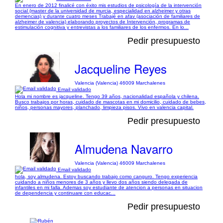
En enero de 2012 finalicé con éxito mis estudios de psicología de la intervención
social (master de la universidad de murcia, especialidad en alzheimer y otras
demencias) y durante cuatro meses Trabajé en afav (asociación de familiares de
alzheimer de valencia) elaborando proyectos de Intervención, programas de
estimulación cognitiva y entrevistas a los familiares de los enfermos. En lo...
Pedir presupuesto
Jacqueline Reyes
Valencia (Valencia) 46009 Marchalenes
Email validado
Hola mi nombre es jacqueline. Tengo 39 años, nacionalidad española y chilena.
Busco trabajos por horas, cuidado de mascotas en mi domicilio, cuidado de bebes,
niños, personas mayores, planchado, limpieza pisos. Vivo en valencia capital.
Pedir presupuesto
Almudena Navarro
Valencia (Valencia) 46009 Marchalenes
Email validado
hola, soy almudena. Estoy buscando trabajo como canguro. Tengo experiencia
cuidando a niños menores de 3 años y llevo dos años siendo delegada de
infantiles en mi falla. Ademas soy estudiante de atencion a personas en situacion
de dependencia y continuare con educac...
Pedir presupuesto