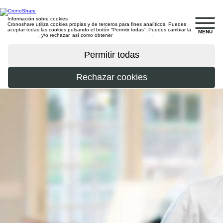
Información sobre cookies
Cronoshare utiliza cookies propias y de terceros para fines analíticos. Puedes
aceptar todas las cookies pulsando el botón “Permitir todas”. Puedes cambiar la
MENU
configuración
, y/o rechazar, así como obtener
más información
.