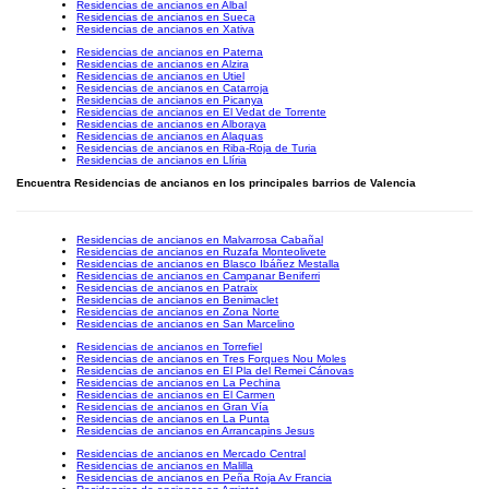
Residencias de ancianos en Albal
Residencias de ancianos en Sueca
Residencias de ancianos en Xativa
Residencias de ancianos en Paterna
Residencias de ancianos en Alzira
Residencias de ancianos en Utiel
Residencias de ancianos en Catarroja
Residencias de ancianos en Picanya
Residencias de ancianos en El Vedat de Torrente
Residencias de ancianos en Alboraya
Residencias de ancianos en Alaquas
Residencias de ancianos en Riba-Roja de Turia
Residencias de ancianos en Llíria
Encuentra Residencias de ancianos en los principales barrios de Valencia
Residencias de ancianos en Malvarrosa Cabañal
Residencias de ancianos en Ruzafa Monteolivete
Residencias de ancianos en Blasco Ibáñez Mestalla
Residencias de ancianos en Campanar Beniferri
Residencias de ancianos en Patraix
Residencias de ancianos en Benimaclet
Residencias de ancianos en Zona Norte
Residencias de ancianos en San Marcelino
Residencias de ancianos en Torrefiel
Residencias de ancianos en Tres Forques Nou Moles
Residencias de ancianos en El Pla del Remei Cánovas
Residencias de ancianos en La Pechina
Residencias de ancianos en El Carmen
Residencias de ancianos en Gran Vía
Residencias de ancianos en La Punta
Residencias de ancianos en Arrancapins Jesus
Residencias de ancianos en Mercado Central
Residencias de ancianos en Malilla
Residencias de ancianos en Peña Roja Av Francia