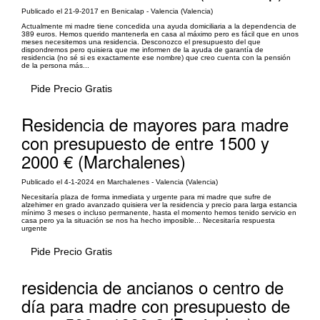
Publicado el 21-9-2017 en Benicalap - Valencia (Valencia)
Actualmente mi madre tiene concedida una ayuda domiciliaria a la dependencia de
389 euros. Hemos querido mantenerla en casa al máximo pero es fácil que en unos
meses necesitemos una residencia. Desconozco el presupuesto del que
dispondremos pero quisiera que me informen de la ayuda de garantía de
residencia (no sé si es exactamente ese nombre) que creo cuenta con la pensión
de la persona más...
Pide Precio Gratis
Residencia de mayores para madre
con presupuesto de entre 1500 y
2000 € (Marchalenes)
Publicado el 4-1-2024 en Marchalenes - Valencia (Valencia)
Necesitaría plaza de forma inmediata y urgente para mi madre que sufre de
alzehimer en grado avanzado quisiera ver la residencia y precio para larga estancia
mínimo 3 meses o incluso permanente, hasta el momento hemos tenido servicio en
casa pero ya la situación se nos ha hecho imposible... Necesitaría respuesta
urgente
Pide Precio Gratis
residencia de ancianos o centro de
día para madre con presupuesto de