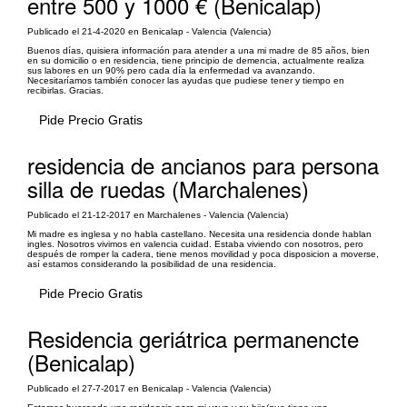
entre 500 y 1000 € (Benicalap)
Publicado el 21-4-2020 en Benicalap - Valencia (Valencia)
Buenos días, quisiera información para atender a una mi madre de 85 años, bien
en su domicilio o en residencia, tiene principio de demencia, actualmente realiza
sus labores en un 90% pero cada día la enfermedad va avanzando.
Necesitaríamos también conocer las ayudas que pudiese tener y tiempo en
recibirlas. Gracias.
Pide Precio Gratis
residencia de ancianos para persona
silla de ruedas (Marchalenes)
Publicado el 21-12-2017 en Marchalenes - Valencia (Valencia)
Mi madre es inglesa y no habla castellano. Necesita una residencia donde hablan
ingles. Nosotros vivimos en valencia cuidad. Estaba viviendo con nosotros, pero
después de romper la cadera, tiene menos movilidad y poca disposicion a moverse,
así estamos considerando la posibilidad de una residencia.
Pide Precio Gratis
Residencia geriátrica permanencte
(Benicalap)
Publicado el 27-7-2017 en Benicalap - Valencia (Valencia)