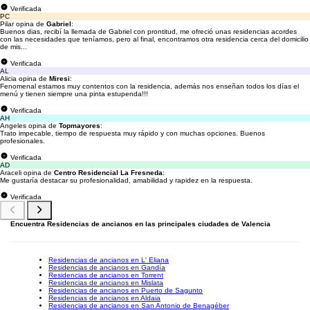
Verificada
PC
Pilar opina de
Gabriel
:
Buenos dias, recibí la llemada de Gabriel con prontitud, me ofreció unas residencias acordes
con las necesidades que teníamos, pero al final, encontramos otra residencia cerca del domicilio
de mis...
Verificada
AL
Alicia opina de
Miresi
:
Fenomenal estamos muy contentos con la residencia, además nos enseñan todos los días el
menú y tienen siempre una pinta estupenda!!!
Verificada
AH
Angeles opina de
Topmayores
:
Trato impecable, tiempo de respuesta muy rápido y con muchas opciones. Buenos
profesionales.
Verificada
AD
Araceli opina de
Centro Residencial La Fresneda
:
Me gustaría destacar su profesionalidad, amabilidad y rapidez en la respuesta.
Verificada
Encuentra Residencias de ancianos en las principales ciudades de Valencia
Residencias de ancianos en L' Eliana
Residencias de ancianos en Gandía
Residencias de ancianos en Torrent
Residencias de ancianos en Mislata
Residencias de ancianos en Puerto de Sagunto
Residencias de ancianos en Aldaia
Residencias de ancianos en San Antonio de Benagéber