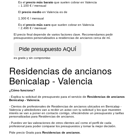
Es el
precio más barato
que suelen cobrar en Valencia
↓
1.100 €
/
mensual
El
precio medio
en Valencia es de
1.300 €
/
mensual
Es el
precio más caro
que suelen cobrar en Valencia
↑
2.496 €
/
mensual
El precio final depende de varios factores clave. Recomendamos pedir
presupuestos personalizados a residencias de ancianos cerca de mí.
es gratis y sin compromiso
Residencias de ancianos
Benicalap - Valencia
¿Cómo funciona?
- Explica tu solicitud de presupuesto para el servicio de
Residencias de ancianos
Benicalap - Valencia
.
- Cientos de profesionales de Residencias de ancianos ubicados en Benicalap -
Valencia y alrededores van a recibir un aviso con tu solicitud y los que muestren
interés se van a poner en contacto contigo, ofreciéndote un presupuesto y tarifas
personalizadas para Residencias de ancianos.
- Puedes ver las valoraciones de otros clientes así como el perfil de cada
profesional para poder comparar los presupuestos y tomar la mejor decisión.
Pide precio Gratis para
Residencias de ancianos
.