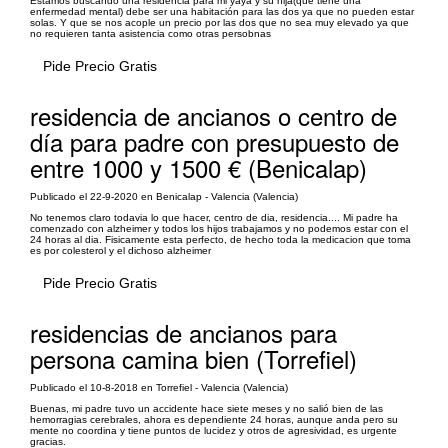
Estamos buscando una residencia para mi yaya y su hija(que tiene una
enfermedad mental) debe ser una habitación para las dos ya que no pueden estar
solas. Y que se nos acople un precio por las dos que no sea muy elevado ya que
no requieren tanta asistencia como otras persobnas
Pide Precio Gratis
residencia de ancianos o centro de
día para padre con presupuesto de
entre 1000 y 1500 € (Benicalap)
Publicado el 22-9-2020 en Benicalap - Valencia (Valencia)
No tenemos claro todavia lo que hacer, centro de dia, residencia.... Mi padre ha
comenzado con alzheimer y todos los hijos trabajamos y no podemos estar con el
24 horas al dia. Fisicamente esta perfecto, de hecho toda la medicacion que toma
es por colesterol y el dichoso alzheimer
Pide Precio Gratis
residencias de ancianos para
persona camina bien (Torrefiel)
Publicado el 10-8-2018 en Torrefiel - Valencia (Valencia)
Buenas, mi padre tuvo un accidente hace siete meses y no salió bien de las
hemorragias cerebrales, ahora es dependiente 24 horas, aunque anda pero su
mente no coordina y tiene puntos de lucidez y otros de agresividad, es urgente
gracias.