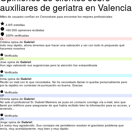
auxiliares de geriatra en Valencia
Miles de usuarios confían en Cronoshare para encontrar los mejores profesionales
4.8/5 estrellas
+60.000 opiniones recibidas
100% verificadas
CL
Cristina opina de
Gabriel
:
todo muy rápido, ahora tenemos que hacer una valoración y ver con todo lo propuesto qué
hacemos nosotros
Verificada
JS
Jose opina de
Gabriel
:
Aun sigo valorando sus sugerencias pero la atención fue extraordinaria
Verificada
IN
Inma opina de
Gabriel
:
Recibí un mail con lo que necesitaba. No he necesitado llamar ni quedar personalmente pero
por la rapidez en contestar mi puntuación es buena. Gracias
Verificada
VP
Victoria opina de
Gabriel
:
No solo el profesional Sr. Gabriel Marinero se puso en contacto conmigo vía e-mail, sino que
llamó por teléfono para asegurarse de que había recibido bien la información para su acceso, y
teniendo...
Verificada
JN
Jorge opina de
Gabriel
:
Le estoy muy agradecido. Sus consejos me permitieron resolver el gravísimo problema que
tenía, muy acertádamente, muy bien y muy rápido.