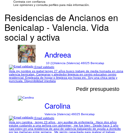
Contrata con confianza
Lee opiniones y consulta perfiles para más información.
Residencias de Ancianos en
Benicalap - Valencia. Vida
social y activa
Andreea
10 (1)
Valencia (Valencia) 46025 Benicalap
Email validado
Hola my nombre es isabel tengo 27 años busco trabajo de media hornada en zona
valencia benicalap. Campanar y alrededor limpieza en centro educativo centro
residencial. Empleada de hogar o limpieza por horas etc. Soy una chica seria y
punctuala. Disponibilidad imediata
Pedir presupuesto
Carolina
Valencia (Valencia) 46025 Benicalap
Email validado
Hola soy carolina , tengo 23 años , soy auxiliar de enfermería . Hace dos años
estube cuidando a una señora con alzheimer , me fue bien . Desde hace 1 año
casi estoy en una residencia de aqui de valencia trabajando de ayuda a domicilio
por las mañanas entre semana . Me siento capacitada para realizar el trabajo .