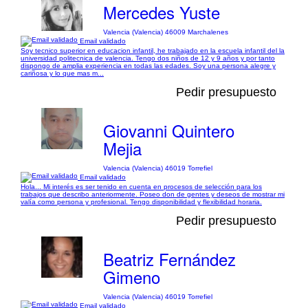
Mercedes Yuste
Valencia (Valencia) 46009 Marchalenes
Email validado
Soy tecnico superior en educacion infantil, he trabajado en la escuela infantil del la
universidad politecnica de valencia. Tengo dos niños de 12 y 9 años y por tanto
dispongo de amplia experiencia en todas las edades. Soy una persona alegre y
cariñosa y lo que mas m...
Pedir presupuesto
Giovanni Quintero
Mejia
Valencia (Valencia) 46019 Torrefiel
Email validado
Hola... Mi interés es ser tenido en cuenta en procesos de selección para los
trabajos que describo anteriormente. Poseo don de gentes y deseos de mostrar mi
valía como persona y profesional. Tengo disponibilidad y flexibilidad horaria.
Pedir presupuesto
Beatriz Fernández
Gimeno
Valencia (Valencia) 46019 Torrefiel
Email validado