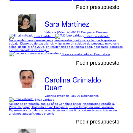
Pedir presupuesto
Sara Martínez
Valencia (Valencia) 46015 Campanar Beniferri
Email validado
Teléfono validado
Me considero una persona sería, responsable, cariñosa y a la que le gusta su
trabajo. Dispongo de experiencia y titulación en cuidado de personas mayores y
niños, desde el año 2005, en residencias de la tercera edad, hospitales, domicilios
y como cuidadora y/o cang...
5 veces contratado en Cronoshare
Pedir presupuesto
Carolina Grimaldo
Duart
Valencia (Valencia) 46009 Marchalenes
Email validado
Auxiliar de enfermería, con 43 años Con título oficial, Nacionalidad española,
Vehículo propio, Domicilio en av. Campanar, busco trabajo en zona valencia.
Experiencia en cuidados de ancianos en domicilio y residencia en cuidados de
ancianos autosuficientes o semid...
Pedir presupuesto