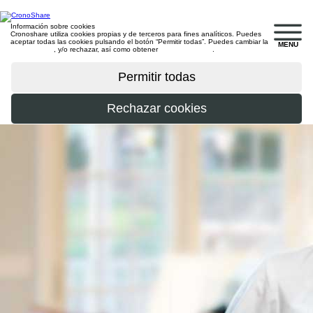
Información sobre cookies
Cronoshare utiliza cookies propias y de terceros para fines analíticos. Puedes
aceptar todas las cookies pulsando el botón “Permitir todas”. Puedes cambiar la
MENU
configuración
, y/o rechazar, así como obtener
más información
.