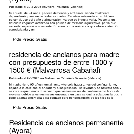
Publicado el 30-3-2025 en Ayora - Valencia (Valencia)
Mi abuela, de 94 años, padece demencia y alzheimer, siendo totalmente
dependiente para sus actividades diarias. Requiere asistencia en su higiene
personal, uso del baño y alimentación, ya que su ingesta varía. Presenta un
deterioro cognitivo avanzado con pérdida de memoria significativa, por lo que
necesita supervisión constante. Buscamos una residencia que ofrezca atención
especializada y un...
Pide Precio Gratis
residencia de ancianos para madre
con presupuesto de entre 1000 y
1500 € (Malvarrosa Cabañal)
Publicado el 9-6-2020 en Malvarrosa Cabañal - Valencia (Valencia)
Mi madre tiene 95 años normalmente vive sola hasta antes del confinamiento,
bajaba a la calle con el andador y a los jubilados , se levanta y se acuesta sola y
se viste si que hemos observado que los tres meses de confinamiento le cuesta
moverse debido a los tres meses encerrada en casa se ducha sola pues la ducha
tiene agarraderos y silla para sentase pero por precaución de los hijos se le...
Pide Precio Gratis
Residencia de ancianos permanente
(Ayora)