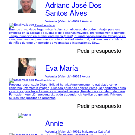
Adriano José Dos
Santos Alves
Valencia (Valencia) 46021 Amistat
Email validado
Buenos días, Hago llegar mi curriculum con el deseo de poder trabajar para esa
empresa en la calidad de cuidador de personas mayores, preferentemente hombre.
Tengo formación en auxiliar enfermeria (brasil), durnate varios años he trabajado en
campamentos con personas con discapacidad intelectual, así como en el cuidado
de niños durante un periodo de voluntariado internacional. Soy...
Pedir presupuesto
Eva María
Valencia (Valencia) 46022 Ayora
Email validado
Persona responsable Disponibilidad horaria Anteriormente he trabajado como
camarera, Promotora imagen, Cuidado personas dependientes, Dependienta horno
y comidas para llevar Limpieza comunidad vecinos, Residencias y cuidado de niños
Formacion: Atención persona situación dependencia Auxiliar de geriatria Primetos
auxilos Manipulador de alimentos
Pedir presupuesto
Annie
Valencia (Valencia) 46011 Malvarrosa Cabañal