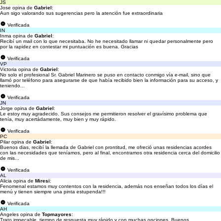
JS
Jose opina de
Gabriel
:
Aun sigo valorando sus sugerencias pero la atención fue extraordinaria
Verificada
IN
Inma opina de
Gabriel
:
Recibí un mail con lo que necesitaba. No he necesitado llamar ni quedar personalmente pero
por la rapidez en contestar mi puntuación es buena. Gracias
Verificada
VP
Victoria opina de
Gabriel
:
No solo el profesional Sr. Gabriel Marinero se puso en contacto conmigo vía e-mail, sino que
llamó por teléfono para asegurarse de que había recibido bien la información para su acceso, y
teniendo...
Verificada
JN
Jorge opina de
Gabriel
:
Le estoy muy agradecido. Sus consejos me permitieron resolver el gravísimo problema que
tenía, muy acertádamente, muy bien y muy rápido.
Verificada
PC
Pilar opina de
Gabriel
:
Buenos dias, recibí la llemada de Gabriel con prontitud, me ofreció unas residencias acordes
con las necesidades que teníamos, pero al final, encontramos otra residencia cerca del domicilio
de mis...
Verificada
AL
Alicia opina de
Miresi
:
Fenomenal estamos muy contentos con la residencia, además nos enseñan todos los días el
menú y tienen siempre una pinta estupenda!!!
Verificada
AH
Angeles opina de
Topmayores
:
Trato impecable, tiempo de respuesta muy rápido y con muchas opciones. Buenos