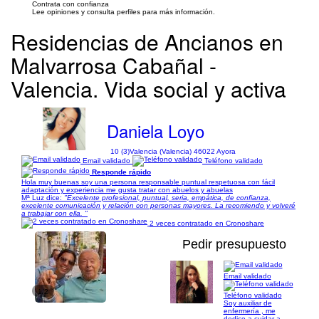
Contrata con confianza
Lee opiniones y consulta perfiles para más información.
Residencias de Ancianos en
Malvarrosa Cabañal -
Valencia. Vida social y activa
Daniela Loyo
10 (3)
Valencia (Valencia) 46022 Ayora
Email validado
Teléfono validado
Responde rápido
Hola muy buenas soy una persona responsable puntual respetuosa con fácil
adaptación y experiencia me gusta tratar con abuelos y abuelas
Mª Luz dice:
"Excelente profesional, puntual, seria, empática, de confianza,
excelente comunicación y relación con personas mayores. La recomiendo y volveré
a trabajar con ella. "
2 veces contratado en Cronoshare
Pedir presupuesto
Email validado
1/2
Teléfono validado
Soy auxiliar de
enfermería , me
dedico a cuidar a