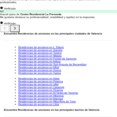
profesionales.
Verificada
AD
Araceli opina de
Centro Residencial La Fresneda
:
Me gustaría destacar su profesionalidad, amabilidad y rapidez en la respuesta.
Verificada
Encuentra Residencias de ancianos en las principales ciudades de Valencia
Residencias de ancianos en L' Eliana
Residencias de ancianos en Gandía
Residencias de ancianos en Torrent
Residencias de ancianos en Mislata
Residencias de ancianos en Puerto de Sagunto
Residencias de ancianos en Aldaia
Residencias de ancianos en San Antonio de Benagéber
Residencias de ancianos en Albal
Residencias de ancianos en Sueca
Residencias de ancianos en Xativa
Residencias de ancianos en Alzira
Residencias de ancianos en Paterna
Residencias de ancianos en Utiel
Residencias de ancianos en Catarroja
Residencias de ancianos en Picanya
Residencias de ancianos en El Vedat de Torrente
Residencias de ancianos en Alboraya
Residencias de ancianos en Alaquas
Residencias de ancianos en Riba-Roja de Turia
Residencias de ancianos en Llíria
Encuentra Residencias de ancianos en los principales barrios de Valencia