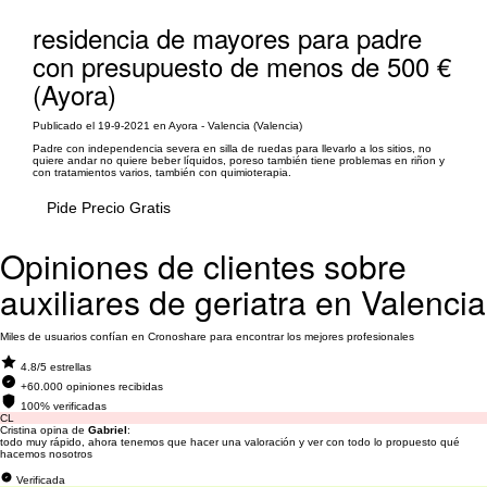
residencia de mayores para padre
con presupuesto de menos de 500 €
(Ayora)
Publicado el 19-9-2021 en Ayora - Valencia (Valencia)
Padre con independencia severa en silla de ruedas para llevarlo a los sitios, no
quiere andar no quiere beber líquidos, poreso también tiene problemas en riñon y
con tratamientos varios, también con quimioterapia.
Pide Precio Gratis
Opiniones de clientes sobre
auxiliares de geriatra en Valencia
Miles de usuarios confían en Cronoshare para encontrar los mejores profesionales
4.8/5 estrellas
+60.000 opiniones recibidas
100% verificadas
CL
Cristina opina de
Gabriel
:
todo muy rápido, ahora tenemos que hacer una valoración y ver con todo lo propuesto qué
hacemos nosotros
Verificada