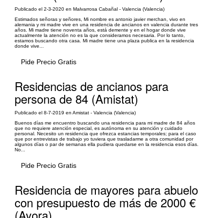
Publicado el 2-3-2020 en Malvarrosa Cabañal - Valencia (Valencia)
Estimados señoras y señores, Mi nombre es antonio javier merchan, vivo en
alemania y mi madre vive en una residencia de ancianos en valencia durante tres
años. Mi madre tiene noventa años, está demente y en el hogar donde vive
actualmente la atención no es la que consideramos necesaria. Por lo tanto,
estamos buscando otra casa. Mi madre tiene una plaza publica en la residencia
donde vive...
Pide Precio Gratis
Residencias de ancianos para
persona de 84 (Amistat)
Publicado el 8-7-2019 en Amistat - Valencia (Valencia)
Buenos días me encuentro buscando una residencia para mi madre de 84 años
que no requiere atención especial, es autónoma en su atención y cuidado
personal. Necesito un residencia que ofrezca estancias temporales; para el caso
que por entrevistas de trabajo yo tuviera que trasladarme a otra comunidad por
algunos días o par de semanas ella pudiera quedarse en la residencia esos días.
No...
Pide Precio Gratis
Residencia de mayores para abuelo
con presupuesto de más de 2000 €
(Ayora)