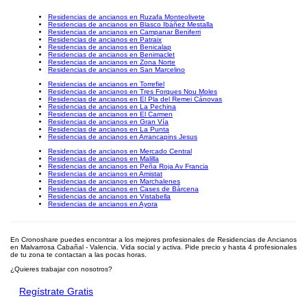
Residencias de ancianos en Ruzafa Monteolivete
Residencias de ancianos en Blasco Ibáñez Mestalla
Residencias de ancianos en Campanar Beniferri
Residencias de ancianos en Patraix
Residencias de ancianos en Benicalap
Residencias de ancianos en Benimaclet
Residencias de ancianos en Zona Norte
Residencias de ancianos en San Marcelino
Residencias de ancianos en Torrefiel
Residencias de ancianos en Tres Forques Nou Moles
Residencias de ancianos en El Pla del Remei Cánovas
Residencias de ancianos en La Pechina
Residencias de ancianos en El Carmen
Residencias de ancianos en Gran Vía
Residencias de ancianos en La Punta
Residencias de ancianos en Arrancapins Jesus
Residencias de ancianos en Mercado Central
Residencias de ancianos en Malilla
Residencias de ancianos en Peña Roja Av Francia
Residencias de ancianos en Amistat
Residencias de ancianos en Marchalenes
Residencias de ancianos en Cases de Bàrcena
Residencias de ancianos en Vistabella
Residencias de ancianos en Ayora
En Cronoshare puedes encontrar a los mejores profesionales de Residencias de Ancianos
en Malvarrosa Cabañal - Valencia. Vida social y activa. Pide precio y hasta 4 profesionales
de tu zona te contactan a las pocas horas.
¿Quieres trabajar con nosotros?
Regístrate Gratis