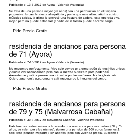
Publicado el 13-8-2017 en Ayora - Valencia (Valencia)
Se trata de una persona mayor (96 años) con una perforación en el tímpano
progresiva, lo cual le afecta al equilibrio y por lo que este ultimo año ha sufrido
múltiples caidas, la ultima le provocó una fractura de cadera, esta operada y va
mejor, pero no puede estar sola y nadie de la familia puede hacerse cargo.
Pide Precio Gratis
residencia de ancianos para persona
de 71 (Ayora)
Publicado el 7-10-2017 en Ayora - Valencia (Valencia)
Me encuentro perfectamente. Vivo solo soy de una generación de tres hijos unicos,
y quiero vivir acompañado pero con la libertad suficiente para poder así
Ausentarme y salir a pasear con mi coche por las mañanas. Ir a la iglesia, etc.
Quiero autonomía para entrar y salir respetando lo horarios del centro.
Pide Precio Gratis
residencia de ancianos para persona
de 79 y 75 (Malvarrosa Cabañal)
Publicado el 30-8-2017 en Malvarrosa Cabañal - Valencia (Valencia)
Hola buenas tardes, estamos buscando una residencia para mis padres (79 y 75
años, se valen por ellos mismos), tienen una pension de 900 euros (entre los 2,
solo tiene pension mi padre), sin ahorros, pero con vivienda propia. Buscamos