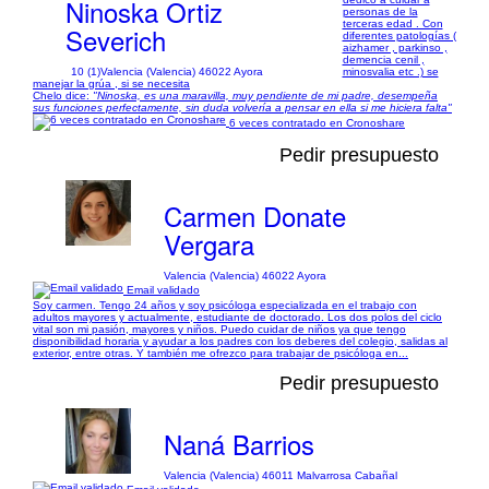
Ninoska Ortiz
personas de la
terceras edad . Con
Severich
diferentes patologías (
aizhamer , parkinso ,
demencia cenil ,
10 (1)
Valencia (Valencia) 46022 Ayora
minosvalia etc .) se
manejar la grúa , si se necesita
Chelo dice:
"Ninoska, es una maravilla, muy pendiente de mi padre, desempeña
sus funciones perfectamente, sin duda volvería a pensar en ella si me hiciera falta"
6 veces contratado en Cronoshare
Pedir presupuesto
Carmen Donate
Vergara
Valencia (Valencia) 46022 Ayora
Email validado
Soy carmen. Tengo 24 años y soy psicóloga especializada en el trabajo con
adultos mayores y actualmente, estudiante de doctorado. Los dos polos del ciclo
vital son mi pasión, mayores y niños. Puedo cuidar de niños ya que tengo
disponibilidad horaria y ayudar a los padres con los deberes del colegio, salidas al
exterior, entre otras. Y también me ofrezco para trabajar de psicóloga en...
Pedir presupuesto
Naná Barrios
Valencia (Valencia) 46011 Malvarrosa Cabañal