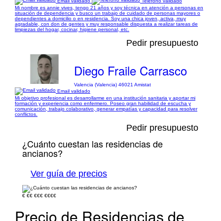
Email validado
Teléfono validado
Mi nombre es annie vives, tengo 21 años y soy técnica en atención a personas en
situación de dependencia y busco un trabajo de cuidado de personas mayores o
dependientes a domicilio o en residencia. Soy una chica joven, activa, muy
agradable, con don de gentes y muy responsable dispuesta a realizar tareas de
limpiezas del hogar, cocinar, higiene personal, etc.
Pedir presupuesto
Diego Fraile Carrasco
Valencia (Valencia) 46021 Amistat
Email validado
Mi objetivo profesional es desarrollarme en una institución sanitaria y aportar mi
formación y experiencia como enfermero. Poseo gran habilidad de escucha y
comunicación, trabajo colaborativo, generar empatías y capacidad para resolver
conflictos.
Pedir presupuesto
¿Cuánto cuestan las residencias de
ancianos?
Ver guía de precios
€
€€
€€€
€€€€
Precio de Residencias de