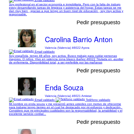
Email validado
Soy profesional en el sector economía e inmobiliaria. Pero con la falta de trabajo
estoy desarrollando tareas de limpieza y asistencia del hogar. Estas tareas se me
dan muy bien , gracias a que tengo un buen nivel de educación , soy muy activa y
responsable.
Pedir presupuesto
Carolina Barrio Anton
Valencia (Valencia) 46022 Ayora
Email validado
Soy española, tengo 48 años, soy activa. Busco trabajo para cuidar personas
mayores. O niños. Vivo en valencia zona blasco ibañez 46022 Titulada en -auxiliar
de enfermeria. Disponibilidad total, a ser preferible por las mañanas
Pedir presupuesto
Enda Souza
Valencia (Valencia) 46021 Amistat
Email validado
Teléfono validado
Mi nombre es enda souza y me presentó antes ustedes con motivo de ofrecerme
para trabajar tengo tiempo en el cual he destacado por mi esfuerzo y dedicación .
Considero que mi principales cualidades son la responsabilidad, la amabilidad y el
excelente servicio cordial...
Pedir presupuesto