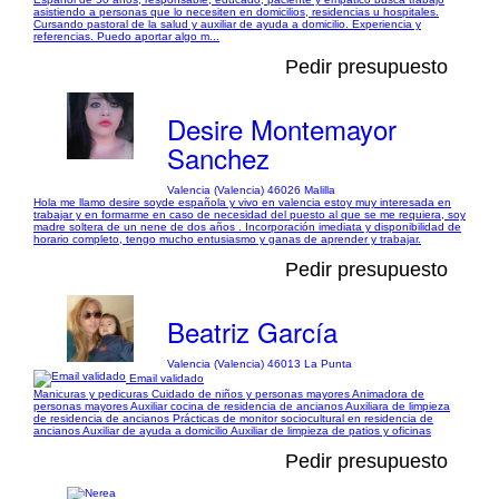
asistiendo a personas que lo necesiten en domicilios, residencias u hospitales.
Cursando pastoral de la salud y auxiliar de ayuda a domicilio. Experiencia y
referencias. Puedo aportar algo m...
Pedir presupuesto
Desire Montemayor
Sanchez
Valencia (Valencia) 46026 Malilla
Hola me llamo desire soyde española y vivo en valencia estoy muy interesada en
trabajar y en formarme en caso de necesidad del puesto al que se me requiera, soy
madre soltera de un nene de dos años . Incorporación imediata y disponibilidad de
horario completo, tengo mucho entusiasmo y ganas de aprender y trabajar.
Pedir presupuesto
Beatriz García
Valencia (Valencia) 46013 La Punta
Email validado
Manicuras y pedicuras Cuidado de niños y personas mayores Animadora de
personas mayores Auxiliar cocina de residencia de ancianos Auxiliara de limpieza
de residencia de ancianos Prácticas de monitor sociocultural en residencia de
ancianos Auxiliar de ayuda a domicilio Auxiliar de limpieza de patios y oficinas
Pedir presupuesto