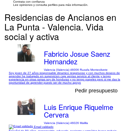
Contrata con confianza
Lee opiniones y consulta perfiles para más información.
Residencias de Ancianos en
La Punta - Valencia. Vida
social y activa
Fabricio Josue Saenz
Hernandez
Valencia (Valencia) 46006 Ruzafa Monteolivete
Soy joven de 27 años responsable dinamico respetuoso y con muchos deseos de
aprender he trabajado en supervicion caja ventas servicio al cliente y tengo
experiencia en otras ramas soy de honduras y no tengo papeles pero si me das la
oportunidad de aprender puedo ser de mucho apoyo
Pedir presupuesto
Luis Enrique Riquelme
Cervera
Valencia (Valencia) 46026 Malilla
Email validado
Español de 50 años, responsable, educado, paciente y empático busca trabajo