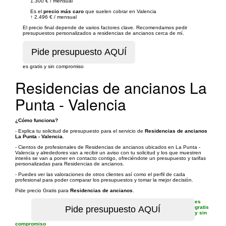
1.300 €
/
mensual
Es el
precio más caro
que suelen cobrar en Valencia
↑
2.496 €
/
mensual
El precio final depende de varios factores clave. Recomendamos pedir
presupuestos personalizados a residencias de ancianos cerca de mí.
es gratis y sin compromiso
Residencias de ancianos La
Punta - Valencia
¿Cómo funciona?
- Explica tu solicitud de presupuesto para el servicio de
Residencias de ancianos
La Punta - Valencia
.
- Cientos de profesionales de Residencias de ancianos ubicados en La Punta -
Valencia y alrededores van a recibir un aviso con tu solicitud y los que muestren
interés se van a poner en contacto contigo, ofreciéndote un presupuesto y tarifas
personalizadas para Residencias de ancianos.
- Puedes ver las valoraciones de otros clientes así como el perfil de cada
profesional para poder comparar los presupuestos y tomar la mejor decisión.
Pide precio Gratis para
Residencias de ancianos
.
es
gratis
y sin
compromiso