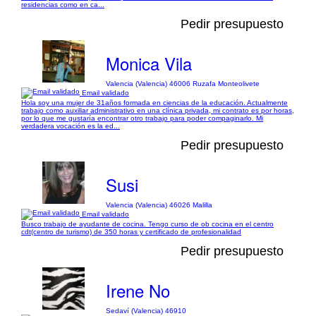
residencias como en ca...
Pedir presupuesto
Monica Vila
Valencia (Valencia) 46006 Ruzafa Monteolivete
Email validado
Hola soy una mujer de 31años formada en ciencias de la educación. Actualmente
trabajo como auxiliar administrativo en una clínica privada, mi contrato es por horas,
por lo que me gustaría encontrar otro trabajo para poder compaginarlo. Mi
verdadera vocación es la ed...
Pedir presupuesto
Susi
Valencia (Valencia) 46026 Malilla
Email validado
Busco trabajo de ayudante de cocina. Tengo curso de ob cocina en el centro
cdt(centro de turismo) de 350 horas y certificado de profesionalidad
Pedir presupuesto
Irene No
Sedaví (Valencia) 46910