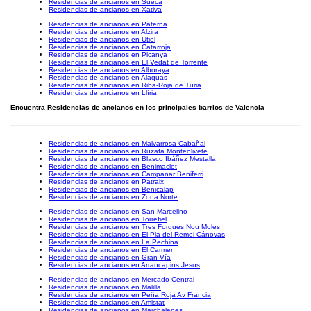
Residencias de ancianos en Sueca
Residencias de ancianos en Xativa
Residencias de ancianos en Paterna
Residencias de ancianos en Alzira
Residencias de ancianos en Utiel
Residencias de ancianos en Catarroja
Residencias de ancianos en Picanya
Residencias de ancianos en El Vedat de Torrente
Residencias de ancianos en Alboraya
Residencias de ancianos en Alaquas
Residencias de ancianos en Riba-Roja de Turia
Residencias de ancianos en Llíria
Encuentra Residencias de ancianos en los principales barrios de Valencia
Residencias de ancianos en Malvarrosa Cabañal
Residencias de ancianos en Ruzafa Monteolivete
Residencias de ancianos en Blasco Ibáñez Mestalla
Residencias de ancianos en Benimaclet
Residencias de ancianos en Campanar Beniferri
Residencias de ancianos en Patraix
Residencias de ancianos en Benicalap
Residencias de ancianos en Zona Norte
Residencias de ancianos en San Marcelino
Residencias de ancianos en Torrefiel
Residencias de ancianos en Tres Forques Nou Moles
Residencias de ancianos en El Pla del Remei Cánovas
Residencias de ancianos en La Pechina
Residencias de ancianos en El Carmen
Residencias de ancianos en Gran Vía
Residencias de ancianos en Arrancapins Jesus
Residencias de ancianos en Mercado Central
Residencias de ancianos en Malilla
Residencias de ancianos en Peña Roja Av Francia
Residencias de ancianos en Amistat
Residencias de ancianos en Marchalenes