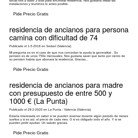
social nos a dado 3 días para encontrar residencia. Nos gustaría visitar las
instalaciones y reunirnos lo antes posible.
Pide Precio Gratis
residencia de ancianos para persona
camina con dificultad de 74
Publicado el 1-5-2018 en Sedaví (Valencia)
Mi pregunta es en el caso de que nos concedan la ayuda la generalitat . Su
pension es de unos 750e mensuales. Nos gustaria saver que tanto por ciento de
su pension habria que abonara la residencia. Gracias...
Pide Precio Gratis
residencia de ancianos para madre
con presupuesto de entre 500 y
1000 € (La Punta)
Publicado el 29-2-2020 en La Punta - Valencia (Valencia)
Estaría interesada en saber si se pueden reservar durante algún periodo de meses
sueltos y si es así, el precio de cada mes. O si es obligado todo el año. Y si se
pueden pedir ayudas. Un saludo gracias.
Pide Precio Gratis