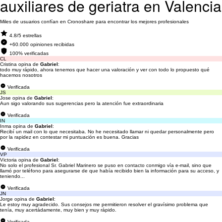
auxiliares de geriatra en Valencia
Miles de usuarios confían en Cronoshare para encontrar los mejores profesionales
4.8/5 estrellas
+60.000 opiniones recibidas
100% verificadas
CL
Cristina opina de
Gabriel
:
todo muy rápido, ahora tenemos que hacer una valoración y ver con todo lo propuesto qué
hacemos nosotros
Verificada
JS
Jose opina de
Gabriel
:
Aun sigo valorando sus sugerencias pero la atención fue extraordinaria
Verificada
IN
Inma opina de
Gabriel
:
Recibí un mail con lo que necesitaba. No he necesitado llamar ni quedar personalmente pero
por la rapidez en contestar mi puntuación es buena. Gracias
Verificada
VP
Victoria opina de
Gabriel
:
No solo el profesional Sr. Gabriel Marinero se puso en contacto conmigo vía e-mail, sino que
llamó por teléfono para asegurarse de que había recibido bien la información para su acceso, y
teniendo...
Verificada
JN
Jorge opina de
Gabriel
:
Le estoy muy agradecido. Sus consejos me permitieron resolver el gravísimo problema que
tenía, muy acertádamente, muy bien y muy rápido.
Verificada