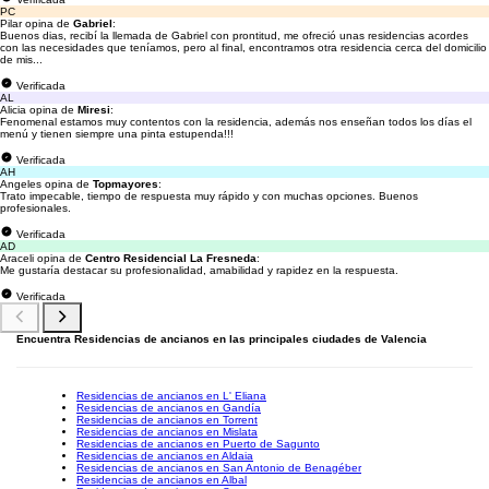
PC
Pilar opina de
Gabriel
:
Buenos dias, recibí la llemada de Gabriel con prontitud, me ofreció unas residencias acordes
con las necesidades que teníamos, pero al final, encontramos otra residencia cerca del domicilio
de mis...
Verificada
AL
Alicia opina de
Miresi
:
Fenomenal estamos muy contentos con la residencia, además nos enseñan todos los días el
menú y tienen siempre una pinta estupenda!!!
Verificada
AH
Angeles opina de
Topmayores
:
Trato impecable, tiempo de respuesta muy rápido y con muchas opciones. Buenos
profesionales.
Verificada
AD
Araceli opina de
Centro Residencial La Fresneda
:
Me gustaría destacar su profesionalidad, amabilidad y rapidez en la respuesta.
Verificada
Encuentra Residencias de ancianos en las principales ciudades de Valencia
Residencias de ancianos en L' Eliana
Residencias de ancianos en Gandía
Residencias de ancianos en Torrent
Residencias de ancianos en Mislata
Residencias de ancianos en Puerto de Sagunto
Residencias de ancianos en Aldaia
Residencias de ancianos en San Antonio de Benagéber
Residencias de ancianos en Albal