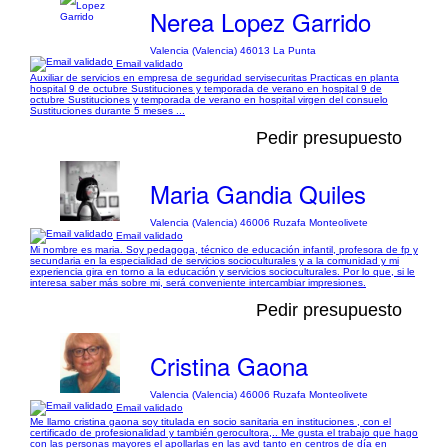
Nerea Lopez Garrido
Valencia (Valencia) 46013 La Punta
Email validado
Auxiliar de servicios en empresa de seguridad servisecuritas Practicas en planta
hospital 9 de octubre Sustituciones y temporada de verano en hospital 9 de
octubre Sustituciones y temporada de verano en hospital virgen del consuelo
Sustituciones durante 5 meses ...
Pedir presupuesto
Maria Gandia Quiles
Valencia (Valencia) 46006 Ruzafa Monteolivete
Email validado
Mi nombre es maria. Soy pedagoga, técnico de educación infantil, profesora de fp y
secundaria en la especialidad de servicios socioculturales y a la comunidad y mi
experiencia gira en torno a la educación y servicios socioculturales. Por lo que, si le
interesa saber más sobre mi, será conveniente intercambiar impresiones.
Pedir presupuesto
Cristina Gaona
Valencia (Valencia) 46006 Ruzafa Monteolivete
Email validado
Me llamo cristina gaona soy titulada en socio sanitaria en instituciones , con el
certificado de profesionalidad y también gerocultora,.. Me gusta el trabajo que hago
con las personas mayores el apollarlas en las avd tanto en centros de día en