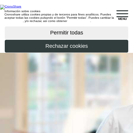
Información sobre cookies
Cronoshare utiliza cookies propias y de terceros para fines analíticos. Puedes
aceptar todas las cookies pulsando el botón “Permitir todas”. Puedes cambiar la
MENU
configuración
, y/o rechazar, así como obtener
más información
.