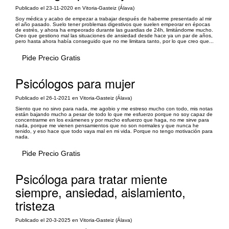
Publicado el 23-11-2020 en Vitoria-Gasteiz (Álava)
Soy médica y acabo de empezar a trabajar después de haberme presentado al mir
el año pasado. Suelo tener problemas digestivos que suelen empeorar en épocas
de estrés, y ahora ha empeorado durante las guardias de 24h, limitándome mucho.
Creo que gestiono mal las situaciones de ansiedad desde hace ya un par de años,
pero hasta ahora había conseguido que no me limitara tanto, por lo que creo que...
Pide Precio Gratis
Psicólogos para mujer
Publicado el 26-1-2021 en Vitoria-Gasteiz (Álava)
Siento que no sirvo para nada, me agobio y me estreso mucho con todo, mis notas
están bajando mucho a pesar de todo lo que me esfuerzo porque no soy capaz de
concentrarme en los exámenes y por mucho esfuerzo que haga, no me sirve para
nada, porque me vienen pensamientos que no son normales y que nunca he
tenido, y eso hace que todo vaya mal en mi vida. Porque no tengo motivación para
nada.
Pide Precio Gratis
Psicóloga para tratar miente
siempre, ansiedad, aislamiento,
tristeza
Publicado el 20-3-2025 en Vitoria-Gasteiz (Álava)