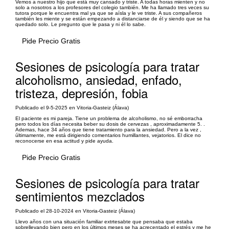
Vemos a nuestro hijo que está muy cansado y triste. A todas horas mienten y no
solo a nosotros a los profesores del colegio también. Me ha llamado tres veces su
tutora porque le encuentra mal ya que se aísla y le ve triste. A sus compañeros
también les miente y se están empezando a distanciarse de él y siendo que se ha
quedado solo. Le pregunto que le pasa y ni él lo sabe.
Pide Precio Gratis
Sesiones de psicología para tratar
alcoholismo, ansiedad, enfado,
tristeza, depresión, fobia
Publicado el 9-5-2025 en Vitoria-Gasteiz (Álava)
El paciente es mi pareja. Tiene un problema de alcoholismo, no sé emborracha
pero todos los días necesita beber su dosis de cervezas , aproximadamente 5. .
Ademas, hace 34 años que tiene tratamiento para la ansiedad. Pero a la vez ,
últimamente, me está dirigiendo comentarios humillantes, vejatorios. El dice no
reconocerse en esa actitud y pide ayuda.
Pide Precio Gratis
Sesiones de psicología para tratar
sentimientos mezclados
Publicado el 28-10-2024 en Vitoria-Gasteiz (Álava)
Llevo años con una situación familiar extrtesabte que pensaba que estaba
sobrellevando bien pero en los últimos meses se ha acrecentado el estrés y me he