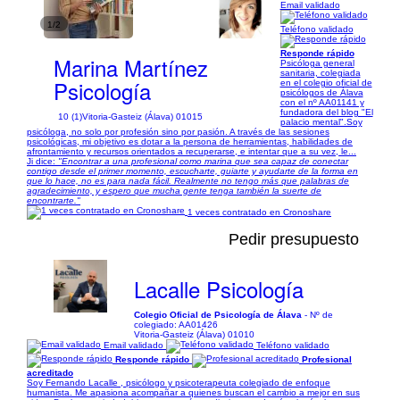
Email validado
1/2
Teléfono validado
Responde rápido
Marina Martínez
Psicóloga general
sanitaria, colegiada
Psicología
en el colegio oficial de
psicólogos de Álava
con el nº AA01141 y
fundadora del blog "El
10 (1)
Vitoria-Gasteiz (Álava) 01015
palacio mental". ​ Soy
psicóloga, no solo por profesión sino por pasión. A través de las sesiones
psicológicas, mi objetivo es dotar a la persona de herramientas, habilidades de
afrontamiento y recursos orientados a recuperarse, e intentar que a su vez, le...
Ji dice:
"Encontrar a una profesional como marina que sea capaz de conectar
contigo desde el primer momento, escucharte, guiarte y ayudarte de la forma en
que lo hace, no es para nada fácil. Realmente no tengo más que palabras de
agradecimiento, y espero que mucha gente tenga también la suerte de
encontrarte."
1 veces contratado en Cronoshare
Pedir presupuesto
Lacalle Psicología
Colegio Oficial de Psicología de Álava
- Nº de
colegiado: AA01426
Vitoria-Gasteiz (Álava) 01010
Email validado
Teléfono validado
Responde rápido
Profesional
acreditado
Soy Fernando Lacalle , psicólogo y psicoterapeuta colegiado de enfoque
humanista. Me apasiona acompañar a quienes buscan el cambio a mejor en sus