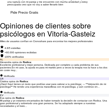
una ruptura con mi pareja y me encuentro con mucha ansiedad y estoy
preocupada creo que no voy a saber llevarlo bien
Pide Precio Gratis
Opiniones de clientes sobre
psicólogos en Vitoria-Gasteiz
Miles de usuarios confían en Cronoshare para encontrar los mejores profesionales
4.8/5 estrellas
+60.000 opiniones recibidas
100% verificadas
AL
Alexandra opina de
Rodica
:
Excelente profesional y mejor persona. Dedicada por completo a cada problema de sus
pacientes.En mi caso, la ayuda es para mi marido pero a veces la terapia nos la hace a los dos
sin coste muy...
Verificada
CR
Cristina opina de
Rodica
:
¡Claro! Aquí tienes un texto que podrías usar para valorar a tu psicóloga: --- **Valoración de mi
psicóloga** He tenido una experiencia maravillosa con mi psicóloga, y aún continúo en...
Verificada
EV
Eva opina de
Rodica
:
Mi pareja y yo estamos encantados de haber tomado la decisión de contactar con Rodica. Una
gran profesional y sobretodo una gran persona. Se ha adaptado siempre a nuestras
necesidades y el trato...