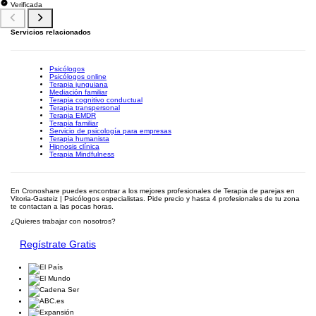
Verificada
Servicios relacionados
Psicólogos
Psicólogos online
Terapia junguiana
Mediación familiar
Terapia cognitivo conductual
Terapia transpersonal
Terapia EMDR
Terapia familiar
Servicio de psicología para empresas
Terapia humanista
Hipnosis clínica
Terapia Mindfulness
En Cronoshare puedes encontrar a los mejores profesionales de Terapia de parejas en
Vitoria-Gasteiz | Psicólogos especialistas. Pide precio y hasta 4 profesionales de tu zona
te contactan a las pocas horas.
¿Quieres trabajar con nosotros?
Regístrate Gratis