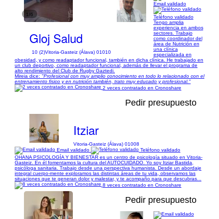
Email validado
1/6
Teléfono validado
Tengo amplia
experiencia en ambos
Gloj Salud
sectores. Trabajo
como coordinador del
área de Nutrición en
una clínica
10 (2)
Vitoria-Gasteiz (Álava) 01010
especializada en
obesidad, y como readaptador funcional, también en dicha clínica. He trabajado en
un club deportivo, como readaptador funcional, además de llevar el programa de
alto rendimiento del Club de Rugby Gaztedi.
Mireia dice:
"Profesional con muy amplio conocimiento en todo lo relacionado con el
entrenamiento fisico y en nutrición también, trato muy educado y profesional."
2 veces contratado en Cronoshare
Pedir presupuesto
Itziar
Vitoria-Gasteiz (Álava) 01008
Email validado
Teléfono validado
OHANA PSICOLOGÍA Y BIENESTAR es un centro de psicología situado en Vitoria-
Gasteiz. En él fomentamos la cultura del AUTOCUIDADO. Yo soy Itziar Bastida,
psicóloga sanitaria. Trabajo desde una perspectiva humanista. Desde un abordaje
integral cuerpo-mente exploramos las distintas áreas de tu vida, observamos las
situaciones que te generan dolor y malestar, y te acompaño para que descubras...
8 veces contratado en Cronoshare
Pedir presupuesto