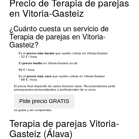
Precio de Terapia de parejas
en Vitoria-Gasteiz
¿Cuánto cuesta un servicio de
Terapia de parejas en Vitoria-
Gasteiz?
Es el
precio más barato
que suelen cobrar en Vitoria-Gasteiz
↓
52 €
/
hora
El
precio medio
en Vitoria-Gasteiz es de
68 €
/
hora
Es el
precio más caro
que suelen cobrar en Vitoria-Gasteiz
↑
88 €
/
hora
El precio final depende de varios factores clave. Recomendamos pedir
presupuestos personalizados a profesionales de tu zona.
es gratis y sin compromiso
Terapia de parejas Vitoria-
Gasteiz (Álava)