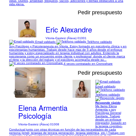
vidas. Duelos, ansiedad, bloqueos, vacíos, adicciones y demás obstáculos a una
vida plena.
Pedir presupuesto
Eric Alexandre
Vitoria-Gasteiz (Álava) 01001
Email validado
Teléfono validado
Soy Psicólogo y Psicoterapeuta en Vitoria. Estoy formado en psicología clínica y en
psicoterapias humanistas. Trabajo desde hace mas de 5 años desde el enfoque
humanista y estoy especializado en terapia individual con adultos. Entiendo la
psicoterapia como un encuentro entre cliente y profesional, donde el cliente marca
el ritmo y la dirección del trabajo y el psicólogo acompaña desde su...
4 veces contratado en Cronoshare
Pedir presupuesto
Email validado
1/1
Teléfono validado
Responde rápido
Elena Armentia
Me llamo Elena
Armentia y soy
Psicología
Psicóloga General
Sanitaria. Trabajo
desde un enfoque
integrador, basado en
Vitoria-Gasteiz (Álava) 01008
la terapia cognitivo-
Conductual junto con otras técnicas en función de las necesidades de cada
persona (emdr, terapias de tercera generación, terapia sistémica, etc.) Trabajo con