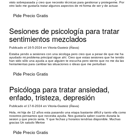
visto sobrepasada y creo que necesito técnicas para gestionar y protegerme. Por
otro lado me gustaría tratar algunos aspectos de mi forma de ser y de actuar.
Pide Precio Gratis
Sesiones de psicología para tratar
sentimientos mezclados
Publicado el 16-5-2024 en Vitoria-Gasteiz (Álava)
Estaba yendo a sesiones con una sicologa pero creo que a pesar de que me ha
ayudado mi problema principal sigue ahí. Creo que estas sesiones que he tenido
han sido sólo una ayuda a que alguien te escucha pero siento que no me da las
herramientas para cambiar las situaciones o ideas que me perturban
Pide Precio Gratis
Psicóloga para tratar ansiedad,
enfado, tristeza, depresión
Publicado el 17-6-2024 en Vitoria-Gasteiz (Álava)
Hola, mi hija de 12 años esta pasando una etapa bastante difícil y tanto ella como
nosotros pensamos que necesita ayuda. Nos gustaría saber cuanto duraria la
sesion y que precio seria. Y que fechas y horarios tendrías disponible. Muchas
gracias Un saludo Mertxe
Pide Precio Gratis