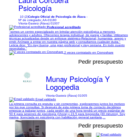
Psicología
10 (2)
Colegio Oficial de Psicología de Álava
-
Nº de colegiado: AA-01180
Vitoria-Gasteiz (Álava) 01007
Profesional acreditado
"somos un centro especializado en brindar atención psicológica a menores,
adolescentes y adultos. Ofrecemos terapia individual, de pareja y familiar. Utilizamos
técnicas actualizadas desde un enfoque sistémico-Relacional, humanista, apego y
emdr. Anímate a entrar en nuestra página web y consultarnos cualquier duda."
Leticia dice:
"Es muy buena, una gran profesional y muy cercana. Es todo cuanto
necesitaba."
2 veces contratado en Cronoshare
Pedir presupuesto
Munay Psicología Y
Logopedia
Vitoria-Gasteiz (Álava) 01005
Email validado
La primera consulta es gratuita y sin compromiso, exploraremos juntos los motivos
por los que consultas. Si después de esta primera toma de contacto decidimos
empezar a trabajar juntos, cada sesión de una hora tendrá un precio estándar de
50 € para sesiones de psicología (1hora) y 23.5 para logopedia (30 minutos). Soy
marina, licenciada en psicología con habilitación general sanitaria,...
Pedir presupuesto