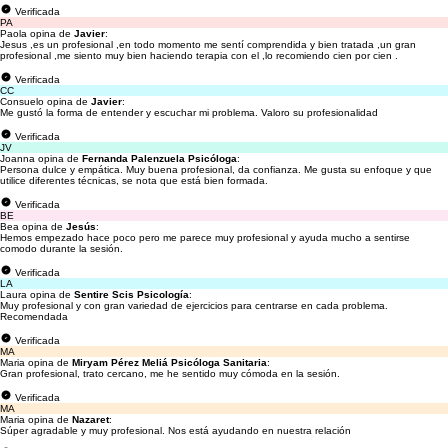
Verificada
PA
Paola opina de
Javier
:
Jesus ,es un profesional ,en todo momento me sentí comprendida y bien tratada ,un gran
profesional ,me siento muy bien haciendo terapia con el ,lo recomiendo cien por cien .
Verificada
CC
Consuelo opina de
Javier
:
Me gustó la forma de entender y escuchar mi problema. Valoro su profesionalidad
Verificada
JV
Joanna opina de
Fernanda Palenzuela Psicóloga
:
Persona dulce y empática. Muy buena profesional, da confianza. Me gusta su enfoque y que
utilice diferentes técnicas, se nota que está bien formada.
Verificada
BE
Bea opina de
Jesús
:
Hemos empezado hace poco pero me parece muy profesional y ayuda mucho a sentirse
comodo durante la sesión.
Verificada
LA
Laura opina de
Sentire Scis Psicología
:
Muy profesional y con gran variedad de ejercicios para centrarse en cada problema.
Recomendada
Verificada
MA
Maria opina de
Miryam Pérez Meliá Psicóloga Sanitaria
:
Gran profesional, trato cercano, me he sentido muy cómoda en la sesión.
Verificada
MA
Maria opina de
Nazaret
:
Súper agradable y muy profesional. Nos está ayudando en nuestra relación