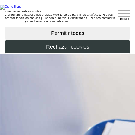
Información sobre cookies
Cronoshare utiliza cookies propias y de terceros para fines analíticos. Puedes
aceptar todas las cookies pulsando el botón “Permitir todas”. Puedes cambiar la
MENU
configuración
, y/o rechazar, así como obtener
más información
.