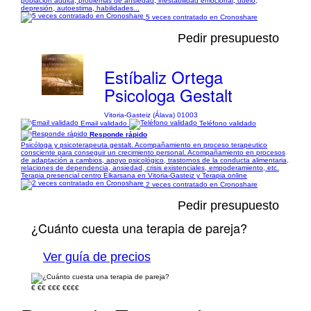
población adulta, problemas de ansiedad, inestabilidad emocional, duelo,
depresión, autoestima, habilidades...
5 veces contratado en Cronoshare
Pedir presupuesto
Estíbaliz Ortega
Psicologa Gestalt
Vitoria-Gasteiz (Álava) 01003
Email validado
Teléfono validado
Responde rápido
Psicóloga y psicoterapeuta gestalt. Acompañamiento en proceso terapeutico
consciente para conseguir un crecimiento personal. Acompañamiento en procesos
de adaptación a cambios, apoyo psicológico, trastornos de la conducta alimentaria,
relaciones de dependencia, ansiedad, crisis existenciales, empoderamiento, etc.
Terapia presencial centro Elkarsana en Vitoria-Gasteiz y Terapia online
2 veces contratado en Cronoshare
Pedir presupuesto
¿Cuánto cuesta una terapia de pareja?
Ver guía de precios
€
€€
€€€
€€€€