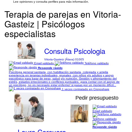
Lee opiniones y consulta perfiles para más información.
Terapia de parejas en Vitoria-
Gasteiz | Psicólogos
especialistas
Consulta Psicologia
Vitoria-Gasteiz (Álava) 01005
Email validado
Teléfono validado
Responde rápido
Psicóloga general sanitaria, con habilitación sanitaria, colegiada y amplia
experiencia en terapias individuales, grupales, con niños y/o adultos y apoyo
psicológico para bajar de peso, salud y/o nutrición. Gestión y afrontamiento del
estrés, estados emocionales o conflictos puntuales. ¡para contar con el apoyo de
un psicólogo, no es necesario estar enfermo! si pasas por un momento difícil...
1 veces contratado en Cronoshare
Pedir presupuesto
Email validado
1/6
Teléfono validado
Responde rápido
Laura Corcuera