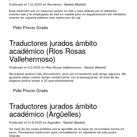
Publicado el 7-11-2023 en Recoletos - Madrid (Madrid)
Esta traducido por un traductor jurado en irak u esta sellada por el mikisterio
exterior iraki y la emabajada de irak en madrid pero en legalizaciones del ministerio
exterior de espania pidieron otra traduccion de aqi
Pide Precio Gratis
Traductores jurados ámbito
académico (Rios Rosas
Vallehermoso)
Publicado el 3-2-2025 en Rios Rosas Vallehermoso - Madrid (Madrid)
Necesitaré traducir más documentos, pero por el momento solo tengo algunos. Me
gustaría saber cuánto tiempo tardará junto con el presupuesto. El total de las
páginas podría sumar a 20 aproximadamente.
Pide Precio Gratis
Traductores jurados ámbito
académico (Argüelles)
Publicado el 21-8-2020 en Argüelles - Madrid (Madrid)
Se trata de las notas emitidas por la apostilla de la haya de secundaria hecha en
eeuu. Precisamos traduccion para convalidacion en ministerio de educacion
Gracias