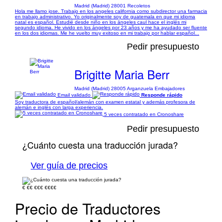
Madrid (Madrid) 28001 Recoletos
Hola me llamo jose. Trabajo en los angeles california como subdirector una farmacia
en trabajo administrativo. Yo originalmente soy de guatemala en que mi idioma
natal es español. Estudié desde niño en los ángeles caul hace el inglés mi
segundo idioma. He vivido en los ángeles por 23 años y me ha ayudado ser fluente
en los dos idiomas. Me he vuelto muy exitoso en mi trabajo por hablar español...
Pedir presupuesto
Brigitte Maria Berr
Madrid (Madrid) 28005 Arganzuela Embajadores
Email validado
Responde rápido
Soy traductora de español/alemán con examen estatal y además profesora de
alemán e inglés con larga experiencia.
5 veces contratado en Cronoshare
Pedir presupuesto
¿Cuánto cuesta una traducción jurada?
Ver guía de precios
€
€€
€€€
€€€€
Precio de Traductores