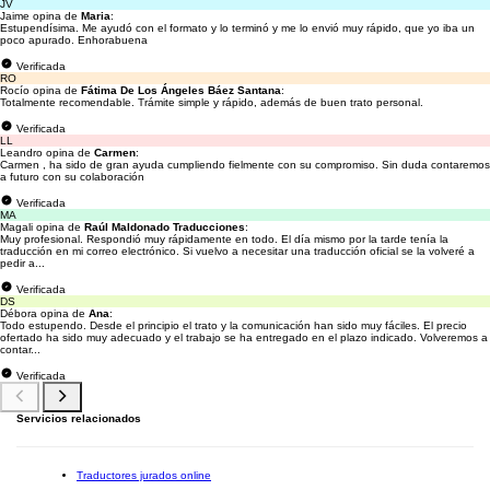
JV
Jaime opina de
Maria
:
Estupendísima. Me ayudó con el formato y lo terminó y me lo envió muy rápido, que yo iba un
poco apurado. Enhorabuena
Verificada
RO
Rocío opina de
Fátima De Los Ángeles Báez Santana
:
Totalmente recomendable. Trámite simple y rápido, además de buen trato personal.
Verificada
LL
Leandro opina de
Carmen
:
Carmen , ha sido de gran ayuda cumpliendo fielmente con su compromiso. Sin duda contaremos
a futuro con su colaboración
Verificada
MA
Magali opina de
Raúl Maldonado Traducciones
:
Muy profesional. Respondió muy rápidamente en todo. El día mismo por la tarde tenía la
traducción en mi correo electrónico. Si vuelvo a necesitar una traducción oficial se la volveré a
pedir a...
Verificada
DS
Débora opina de
Ana
:
Todo estupendo. Desde el principio el trato y la comunicación han sido muy fáciles. El precio
ofertado ha sido muy adecuado y el trabajo se ha entregado en el plazo indicado. Volveremos a
contar...
Verificada
Servicios relacionados
Traductores jurados online