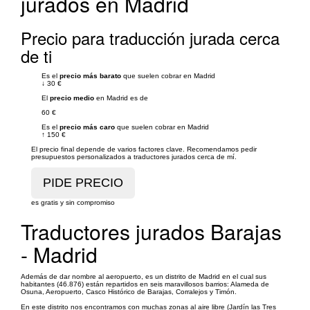
jurados en Madrid
Precio para traducción jurada cerca
de ti
Es el
precio más barato
que suelen cobrar en Madrid
↓
30 €
El
precio medio
en Madrid es de
60 €
Es el
precio más caro
que suelen cobrar en Madrid
↑
150 €
El precio final depende de varios factores clave. Recomendamos pedir
presupuestos personalizados a traductores jurados cerca de mí.
es gratis y sin compromiso
Traductores jurados Barajas
- Madrid
Además de dar nombre al aeropuerto, es un distrito de Madrid en el cual sus
habitantes (46.876) están repartidos en seis maravillosos barrios: Alameda de
Osuna, Aeropuerto, Casco Histórico de Barajas, Corralejos y Timón.
En este distrito nos encontramos con muchas zonas al aire libre (Jardín las Tres