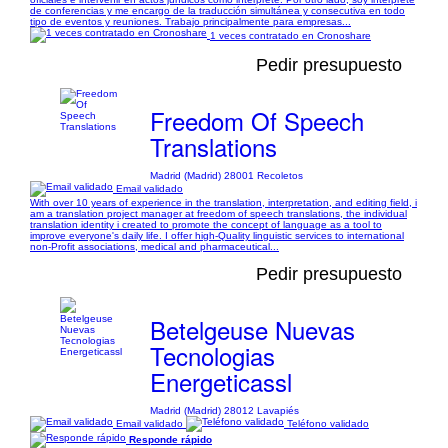
de conferencias y me encargo de la traducción simultánea y consecutiva en todo
tipo de eventos y reuniones. Trabajo principalmente para empresas...
1 veces contratado en Cronoshare
Pedir presupuesto
Freedom Of Speech
Translations
Madrid (Madrid) 28001 Recoletos
Email validado
With over 10 years of experience in the translation, interpretation, and editing field, i
am a translation project manager at freedom of speech translations, the individual
translation identity i created to promote the concept of language as a tool to
improve everyone's daily life. I offer high-Quality linguistic services to international
non-Profit associations, medical and pharmaceutical...
Pedir presupuesto
Betelgeuse Nuevas
Tecnologias
Energeticassl
Madrid (Madrid) 28012 Lavapiés
Email validado
Teléfono validado
Responde rápido