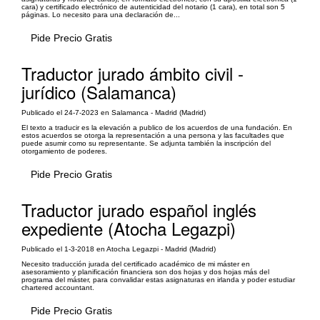
cara) y certificado electrónico de autenticidad del notario (1 cara), en total son 5
páginas. Lo necesito para una declaración de...
Pide Precio Gratis
Traductor jurado ámbito civil -
jurídico (Salamanca)
Publicado el 24-7-2023 en Salamanca - Madrid (Madrid)
El texto a traducir es la elevación a publico de los acuerdos de una fundación. En
estos acuerdos se otorga la representación a una persona y las facultades que
puede asumir como su representante. Se adjunta también la inscripción del
otorgamiento de poderes.
Pide Precio Gratis
Traductor jurado español inglés
expediente (Atocha Legazpi)
Publicado el 1-3-2018 en Atocha Legazpi - Madrid (Madrid)
Necesito traducción jurada del certificado académico de mi máster en
asesoramiento y planificación financiera son dos hojas y dos hojas más del
programa del máster, para convalidar estas asignaturas en irlanda y poder estudiar
chartered accountant.
Pide Precio Gratis