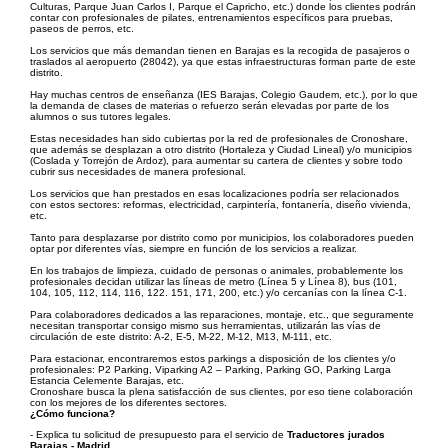
Culturas, Parque Juan Carlos I, Parque el Capricho, etc.) donde los clientes podrán
contar con profesionales de pilates, entrenamientos específicos para pruebas,
paseos de perros, etc.
Los servicios que más demandan tienen en Barajas es la recogida de pasajeros o
traslados al aeropuerto (28042), ya que estas infraestructuras forman parte de este
distrito.
Hay muchas centros de enseñanza (IES Barajas, Colegio Gaudem, etc.), por lo que
la demanda de clases de materias o refuerzo serán elevadas por parte de los
alumnos o sus tutores legales.
Estas necesidades han sido cubiertas por la red de profesionales de Cronoshare,
que además se desplazan a otro distrito (Hortaleza y Ciudad Lineal) y/o municipios
(Coslada y Torrejón de Ardoz), para aumentar su cartera de clientes y sobre todo
cubrir sus necesidades de manera profesional.
Los servicios que han prestados en esas localizaciones podría ser relacionados
con estos sectores: reformas, electricidad, carpintería, fontanería, diseño vivienda,
etc.
Tanto para desplazarse por distrito como por municipios, los colaboradores pueden
optar por diferentes vías, siempre en función de los servicios a realizar.
En los trabajos de limpieza, cuidado de personas o animales, probablemente los
profesionales decidan utilizar las líneas de metro (Línea 5 y Línea 8), bus (101,
104, 105, 112, 114, 116, 122. 151, 171, 200, etc.) y/o cercanías con la línea C-1.
Para colaboradores dedicados a las reparaciones, montaje, etc., que seguramente
necesitan transportar consigo mismo sus herramientas, utilizarán las vías de
circulación de este distrito: A-2, E-5, M-22, M-12, M13, M-111, etc.
Para estacionar, encontraremos estos parkings a disposición de los clientes y/o
profesionales: P2 Parking, Viparking A2 – Parking, Parking GO, Parking Larga
Estancia Celemente Barajas, etc.
Cronoshare busca la plena satisfacción de sus clientes, por eso tiene colaboración
con los mejores de los diferentes sectores.
¿Cómo funciona?
- Explica tu solicitud de presupuesto para el servicio de
Traductores jurados
Barajas - Madrid
.