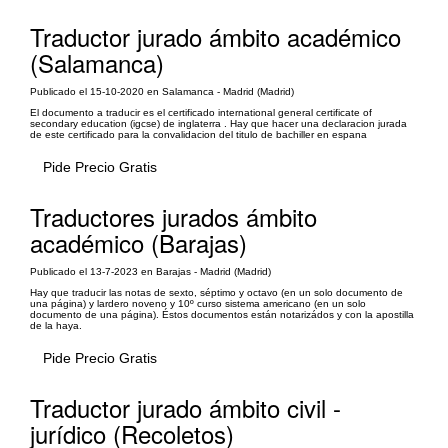
Traductor jurado ámbito académico
(Salamanca)
Publicado el 15-10-2020 en Salamanca - Madrid (Madrid)
El documento a traducir es el certificado international general certificate of
secondary education (igcse) de inglaterra . Hay que hacer una declaracion jurada
de este certificado para la convalidacion del titulo de bachiller en espana
Pide Precio Gratis
Traductores jurados ámbito
académico (Barajas)
Publicado el 13-7-2023 en Barajas - Madrid (Madrid)
Hay que traducir las notas de sexto, séptimo y octavo (en un solo documento de
una página) y lardero noveno y 10º curso sistema americano (en un solo
documento de una página). Éstos documentos están notarizádos y con la apostilla
de la haya.
Pide Precio Gratis
Traductor jurado ámbito civil -
jurídico (Recoletos)