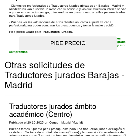
- Cientos de profesionales de Traductores jurados ubicados en Barajas - Madrid y
alrededores van a recibir un aviso con tu solicitud y los que muestren interés se van
a poner en contacto contigo, ofreciéndote un presupuesto y tarifas personalizadas
para Traductores jurados.
- Puedes ver las valoraciones de otros clientes así como el perfil de cada
profesional para poder comparar los presupuestos y tomar la mejor decisión.
Pide precio Gratis para
Traductores jurados
.
es
gratis
y sin
compromiso
Otras solicitudes de
Traductores jurados Barajas -
Madrid
Traductores jurados ámbito
académico (Centro)
Publicado el 20-10-2025 en Centro - Madrid (Madrid)
Buenas tardes, Querría pedir presupuesto para una traducción jurada del inglés al
castellano. Se trata de un título de máster(1 cara) y la transcripción académica de
asignaturas y notas (2 caras), en formato electrónico, con su apostilla electrónica (1