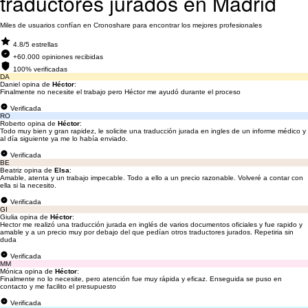
traductores jurados en Madrid
Miles de usuarios confían en Cronoshare para encontrar los mejores profesionales
4.8/5 estrellas
+60.000 opiniones recibidas
100% verificadas
DA
Daniel opina de
Héctor
:
Finalmente no necesite el trabajo pero Héctor me ayudó durante el proceso
Verificada
RO
Roberto opina de
Héctor
:
Todo muy bien y gran rapidez, le solicite una traducción jurada en ingles de un informe médico y
al día siguiente ya me lo había enviado.
Verificada
BE
Beatriz opina de
Elsa
:
Amable, atenta y un trabajo impecable. Todo a ello a un precio razonable. Volveré a contar con
ella si la necesito.
Verificada
GI
Giulia opina de
Héctor
:
Hector me realizó una traducción jurada en inglés de varios documentos oficiales y fue rapido y
amable y a un precio muy por debajo del que pedían otros traductores jurados. Repetiria sin
duda
Verificada
MM
Mónica opina de
Héctor
:
Finalmente no lo necesite, pero atención fue muy rápida y eficaz. Enseguida se puso en
contacto y me facilito el presupuesto
Verificada