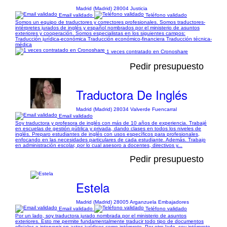
Madrid (Madrid) 28004 Justicia
Email validado
Teléfono validado
Somos un equipo de traductores y correctores profesionales. Somos traductores-
intérpretes jurados de inglés y español nombrados por el ministerio de asuntos
exteriores y cooperación. Somos especialistas en los siguientes campos:
Traducción jurídica-económica Traducción económico-financiera Traducción técnica-
médica
1 veces contratado en Cronoshare
Pedir presupuesto
Traductora De Inglés
Madrid (Madrid) 28034 Valverde Fuencarral
Email validado
Soy traductora y profesora de inglés con más de 10 años de experiencia. Trabajé
en escuelas de gestión pública y privada, dando clases en todos los niveles de
inglés. Preparo estudiantes de inglés con usos específicos para profesionales,
enfocando en las necesidades particulares de cada estudiante. Además. Trabajo
en administración escolar, por lo cual asesoro a docentes, directivos y...
Pedir presupuesto
Estela
Madrid (Madrid) 28005 Arganzuela Embajadores
Email validado
Teléfono validado
Por un lado, soy traductora jurado nombrada por el ministerio de asuntos
exteriores. Esto me permite fundamentalmente traducir todo tipo de documentos
oficiales e intervenir en actos jurídicos como intérprete. Por otro lado, soy intérprete