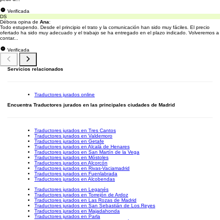
Verificada
DS
Débora opina de
Ana
:
Todo estupendo. Desde el principio el trato y la comunicación han sido muy fáciles. El precio
ofertado ha sido muy adecuado y el trabajo se ha entregado en el plazo indicado. Volveremos a
contar...
Verificada
Servicios relacionados
Traductores jurados online
Encuentra Traductores jurados en las principales ciudades de Madrid
Traductores jurados en Tres Cantos
Traductores jurados en Valdemoro
Traductores jurados en Getafe
Traductores jurados en Alcalá de Henares
Traductores jurados en San Martín de la Vega
Traductores jurados en Móstoles
Traductores jurados en Alcorcón
Traductores jurados en Rivas-Vaciamadrid
Traductores jurados en Fuenlabrada
Traductores jurados en Alcobendas
Traductores jurados en Leganés
Traductores jurados en Torrejón de Ardoz
Traductores jurados en Las Rozas de Madrid
Traductores jurados en San Sebastián de Los Reyes
Traductores jurados en Majadahonda
Traductores jurados en Parla