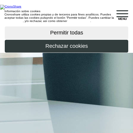
Información sobre cookies
Cronoshare utiliza cookies propias y de terceros para fines analíticos. Puedes
aceptar todas las cookies pulsando el botón “Permitir todas”. Puedes cambiar la
MENU
configuración
, y/o rechazar, así como obtener
más información
.