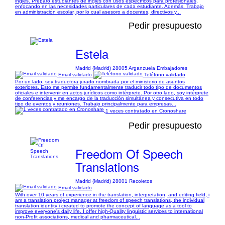
inglés. Preparo estudiantes de inglés con usos específicos para profesionales,
enfocando en las necesidades particulares de cada estudiante. Además. Trabajo
en administración escolar, por lo cual asesoro a docentes, directivos y...
Pedir presupuesto
Estela
Madrid (Madrid) 28005 Arganzuela Embajadores
Email validado
Teléfono validado
Por un lado, soy traductora jurado nombrada por el ministerio de asuntos
exteriores. Esto me permite fundamentalmente traducir todo tipo de documentos
oficiales e intervenir en actos jurídicos como intérprete. Por otro lado, soy intérprete
de conferencias y me encargo de la traducción simultánea y consecutiva en todo
tipo de eventos y reuniones. Trabajo principalmente para empresas...
1 veces contratado en Cronoshare
Pedir presupuesto
Freedom Of Speech
Translations
Madrid (Madrid) 28001 Recoletos
Email validado
With over 10 years of experience in the translation, interpretation, and editing field, i
am a translation project manager at freedom of speech translations, the individual
translation identity i created to promote the concept of language as a tool to
improve everyone's daily life. I offer high-Quality linguistic services to international
non-Profit associations, medical and pharmaceutical...