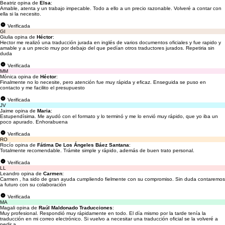
Beatriz opina de
Elsa
:
Amable, atenta y un trabajo impecable. Todo a ello a un precio razonable. Volveré a contar con
ella si la necesito.
Verificada
GI
Giulia opina de
Héctor
:
Hector me realizó una traducción jurada en inglés de varios documentos oficiales y fue rapido y
amable y a un precio muy por debajo del que pedían otros traductores jurados. Repetiria sin
duda
Verificada
MM
Mónica opina de
Héctor
:
Finalmente no lo necesite, pero atención fue muy rápida y eficaz. Enseguida se puso en
contacto y me facilito el presupuesto
Verificada
JV
Jaime opina de
Maria
:
Estupendísima. Me ayudó con el formato y lo terminó y me lo envió muy rápido, que yo iba un
poco apurado. Enhorabuena
Verificada
RO
Rocío opina de
Fátima De Los Ángeles Báez Santana
:
Totalmente recomendable. Trámite simple y rápido, además de buen trato personal.
Verificada
LL
Leandro opina de
Carmen
:
Carmen , ha sido de gran ayuda cumpliendo fielmente con su compromiso. Sin duda contaremos
a futuro con su colaboración
Verificada
MA
Magali opina de
Raúl Maldonado Traducciones
:
Muy profesional. Respondió muy rápidamente en todo. El día mismo por la tarde tenía la
traducción en mi correo electrónico. Si vuelvo a necesitar una traducción oficial se la volveré a
pedir a...