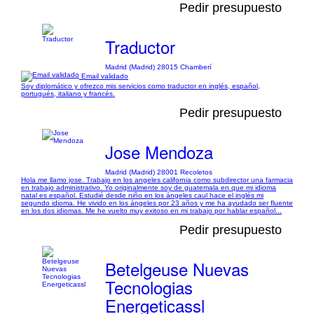
Pedir presupuesto
Traductor
Madrid (Madrid) 28015 Chamberí
Email validado
Soy diplomático y ofrezco mis servicios como traductor en inglés, español,
portugués, italiano y francés.
Pedir presupuesto
Jose Mendoza
Madrid (Madrid) 28001 Recoletos
Hola me llamo jose. Trabajo en los angeles california como subdirector una farmacia
en trabajo administrativo. Yo originalmente soy de guatemala en que mi idioma
natal es español. Estudié desde niño en los ángeles caul hace el inglés mi
segundo idioma. He vivido en los ángeles por 23 años y me ha ayudado ser fluente
en los dos idiomas. Me he vuelto muy exitoso en mi trabajo por hablar español...
Pedir presupuesto
Betelgeuse Nuevas
Tecnologias
Energeticassl