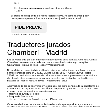
60 €
Es el
precio más caro
que suelen cobrar en Madrid
↑
150 €
El precio final depende de varios factores clave. Recomendamos pedir
presupuestos personalizados a traductores jurados cerca de mí.
es gratis y sin compromiso
Traductores jurados
Chamberí - Madrid
Los servicios que prestan nuestros colaboradores en la llamada Almendra Central
(Chamberí) se extiende a cada uno de sus seis barrios (Almagro, Arapiles,
Gaztambide, Trafalgar, Ríos Rosas y Vallehermoso).
No se detienen en el ámbito del barrio, sino que, además se desplazan a otros
barrios cercanos (Tetuán 28020, Ciudad Lineal 28027, Centro 28028, Retiro
28009, etc.) e incluso en caso de reformas o mudanzas, prestaran sus servicios a
clientes de otros municipios, como, por ejemplo: San Sebastián de los Reyes,
Boadilla del Monte, Getafe, Rivas – Vaciamadrid, etc.)
Aprovechando las zonas verdes y/o parques, los profesionales de la plataforma de
Cronoshare encargados de la enseñanza de perros, ejercicios para la salud como
el yoga, harán sus sesiones en estas zonas:
- Jardines de Enrique Herrero.
- Parque de Santander.
- Olavide, Teniente de Alcalde Pérez – Pillado, etc.
Otras instalaciones donde los profesionales del deporte podrán ayudar a sus
clientes podrían ser: Centro de Ocio y Deportes Tercer Déposito del Canal de Isabel