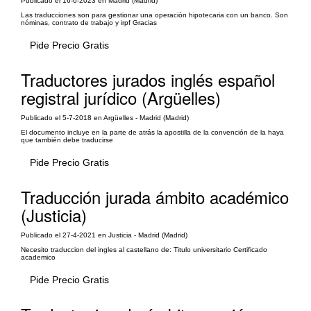
Publicado el 16-6-2023 en Madrid (Madrid)
Las traducciones son para gestionar una operación hipotecaria con un banco. Son
nóminas, contrato de trabajo y irpf Gracias
Pide Precio Gratis
Traductores jurados inglés español
registral jurídico (Argüelles)
Publicado el 5-7-2018 en Argüelles - Madrid (Madrid)
El documento incluye en la parte de atrás la apostilla de la convención de la haya
que también debe traducirse
Pide Precio Gratis
Traducción jurada ámbito académico
(Justicia)
Publicado el 27-4-2021 en Justicia - Madrid (Madrid)
Necesito traduccion del ingles al castellano de: Titulo universitario Certificado
academico
Pide Precio Gratis