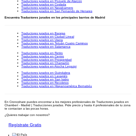
Traductores jurados en Pozuelo de Alarcón
Traductores jurados en Coslada
Traductores jurados en Navalcarnero
Traductores jurados en San Fernando de Henares
Encuentra Traductores jurados en los principales barrios de Madrid
Traductores jurados en Barajas
Traductores jurados en Ciudad Lineal
Traductores jurados en Usera
Traductores jurados en Tetuán Cuatro Caminos
Traductores jurados en Salamanca
Traductores jurados en Retiro
Traductores jurados en Centro
Traductores jurados en Prosperidad
Traductores jurados en Chamartín
Traductores jurados en Atocha Legazpi
Traductores jurados en Guindalera
Traductores jurados en Lavapiés
Traductores jurados en San Isidro
Traductores jurados en Recoletos
Traductores jurados en Hispanoamérica Bernabéu
En Cronoshare puedes encontrar a los mejores profesionales de Traductores jurados en
Chamberí - Madrid | Traducciones juradas. Pide precio y hasta 4 profesionales de tu zona
te contactan a las pocas horas.
¿Quieres trabajar con nosotros?
Regístrate Gratis