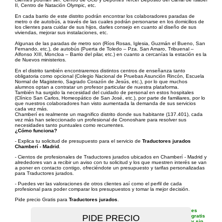
II, Centro de Natación Olympic, etc.
En cada barrio de este distrito podrán encontrar los colaboradores paradas de
metro o de autobús, a través de las cuales podrán personarse en los domicilios de
los clientes para cuidar de sus hijos, darles consejo en cuanto al diseño de sus
viviendas, mejorar sus instalaciones, etc.
Algunas de las paradas de metro son (Ríos Rosas, Iglesia, Guzmán el Bueno, San
Fernando, etc.), de autobús (Puerta de Toledo – Pza. San Amaro, Tribuenal –
Alfonso XIII, Moncloa – Barrio del pilar, etc.) en cuanto a cercanías la estación es la
de Nuevos ministerios.
En el distrito también encontraremos distintos centros de enseñanza tanto
obligatoria como opcional (Colegio Nacional de Pruebas Asunción Rincón, Escuela
Normal de Magisterio, Sagrado Corazón de Jesús, etc.), por lo que muchos
alumnos optan a contratar un profesor particular de nuestra plataforma.
También ha surgido la necesidad del cuidado de personal en estos hospitales
(Clínico San Carlos, Homeopático de San José, etc.), por parte de familiares, por lo
que nuestros colaboradores han visto aumentada la demanda de sus servicios
cada vez más.
Chamberí es realmente un magnifico distrito donde sus habitante (137.401), cada
vez más han seleccionado un profesional de Cronoshare para resolver sus
necesidades tanto puntuales como recurrentes.
¿Cómo funciona?
- Explica tu solicitud de presupuesto para el servicio de
Traductores jurados
Chamberí - Madrid
.
- Cientos de profesionales de Traductores jurados ubicados en Chamberí - Madrid y
alrededores van a recibir un aviso con tu solicitud y los que muestren interés se van
a poner en contacto contigo, ofreciéndote un presupuesto y tarifas personalizadas
para Traductores jurados.
- Puedes ver las valoraciones de otros clientes así como el perfil de cada
profesional para poder comparar los presupuestos y tomar la mejor decisión.
Pide precio Gratis para
Traductores jurados
.
es
gratis
y sin