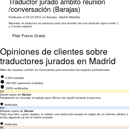
Traductor jurado ámbito reunión
/conversación (Barajas)
Publicado el 25-10-2021 en Barajas - Madrid (Madrid)
Necesito un traductor en persona para una reunión de una duración aprox entre 1
y 2 horas máximo
Pide Precio Gratis
Opiniones de clientes sobre
traductores jurados en Madrid
Miles de usuarios confían en Cronoshare para encontrar los mejores profesionales
4.8/5 estrellas
+60.000 opiniones recibidas
100% verificadas
DA
Daniel opina de
Héctor
:
Finalmente no necesite el trabajo pero Héctor me ayudó durante el proceso
Verificada
RO
Roberto opina de
Héctor
:
Todo muy bien y gran rapidez, le solicite una traducción jurada en ingles de un informe médico y
al día siguiente ya me lo había enviado.
Verificada
BE