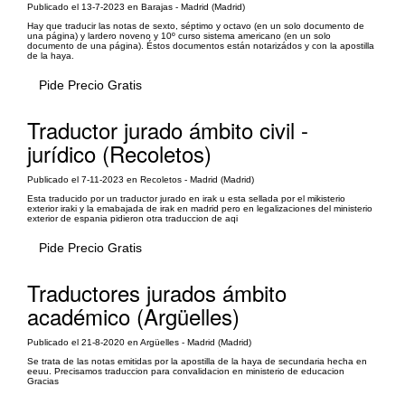
Publicado el 13-7-2023 en Barajas - Madrid (Madrid)
Hay que traducir las notas de sexto, séptimo y octavo (en un solo documento de
una página) y lardero noveno y 10º curso sistema americano (en un solo
documento de una página). Éstos documentos están notarizádos y con la apostilla
de la haya.
Pide Precio Gratis
Traductor jurado ámbito civil -
jurídico (Recoletos)
Publicado el 7-11-2023 en Recoletos - Madrid (Madrid)
Esta traducido por un traductor jurado en irak u esta sellada por el mikisterio
exterior iraki y la emabajada de irak en madrid pero en legalizaciones del ministerio
exterior de espania pidieron otra traduccion de aqi
Pide Precio Gratis
Traductores jurados ámbito
académico (Argüelles)
Publicado el 21-8-2020 en Argüelles - Madrid (Madrid)
Se trata de las notas emitidas por la apostilla de la haya de secundaria hecha en
eeuu. Precisamos traduccion para convalidacion en ministerio de educacion
Gracias