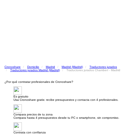
Cronoshare
Domicilio
Madrid
Madrid (Madrid)
Traductores jurados
Traductores jurados Madrid (Madrid)
Traductores jurados Chamberí - Madrid
¿Por qué contratar profesionales de Cronoshare?
Es gratuito
Usa Cronoshare gratis: recibe presupuestos y contacta con 4 profesionales.
Compara precios de tu zona
Compara hasta 4 presupuestos desde tu PC o smartphone, sin compromiso.
Contrata con confianza