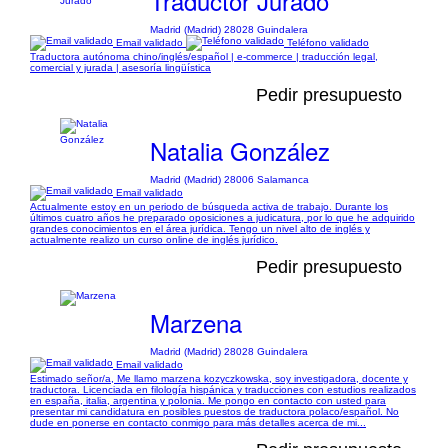
Traductor Jurado
Madrid (Madrid) 28028 Guindalera
Email validado
Teléfono validado
Traductora autónoma chino/inglés/español | e-commerce | traducción legal,
comercial y jurada | asesoría lingüística
Pedir presupuesto
Natalia González
Madrid (Madrid) 28006 Salamanca
Email validado
Actualmente estoy en un periodo de búsqueda activa de trabajo. Durante los
últimos cuatro años he preparado oposiciones a judicatura, por lo que he adquirido
grandes conocimientos en el área jurídica. Tengo un nivel alto de inglés y
actualmente realizo un curso online de inglés jurídico.
Pedir presupuesto
Marzena
Madrid (Madrid) 28028 Guindalera
Email validado
Estimado señor/a, Me llamo marzena kozyczkowska, soy investigadora, docente y
traductora. Licenciada en filología hispánica y traducciones con estudios realizados
en españa, italia, argentina y polonia. Me pongo en contacto con usted para
presentar mi candidatura en posibles puestos de traductora polaco/español. No
dude en ponerse en contacto conmigo para más detalles acerca de mi...