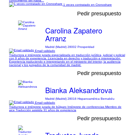
conocimiento del habla...
1 veces contratado en Cronoshare
Pedir presupuesto
Carolina Zapatero
Arranz
Madrid (Madrid) 28002 Prosperidad
Email validado
Traductora e intérprete jurada especializada en traducción jurídica, judicial y policial
con 9 años de experiencia. Licenciada en derecho y traducción e interpretación.
Experiencia traduciendo e interpretando en el ministerio del interior, la audiencia
nacional y los juzgados de la comunidad de madrid.
Pedir presupuesto
Bianka Aleksandrova
Madrid (Madrid) 28016 Hispanoamérica Bernabéu
Email validado
Traductora e intérprete jurada de búlgaro Intérprete de conferencias Miembro de
aice Traducción asistida 31 años de experiencia
Pedir presupuesto