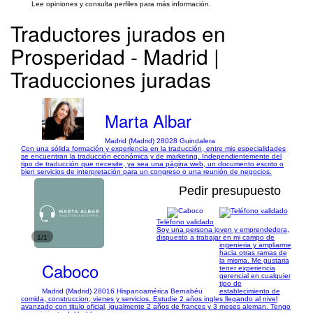
Lee opiniones y consulta perfiles para más información.
Traductores jurados en
Prosperidad - Madrid |
Traducciones juradas
Marta Albar
Madrid (Madrid) 28028 Guindalera
Con una sólida formación y experiencia en la traducción, entre mis especialidades
se encuentran la traducción económica y de marketing. Independientemente del
tipo de traducción que necesite, ya sea una página web, un documento escrito o
bien servicios de interpretación para un congreso o una reunión de negocios.
Pedir presupuesto
Teléfono validado
Soy una persona joven y emprendedora,
1/1
dispuesto a trabajar en mi campo de
ingenieria y ampliarme
hacia otras ramas de
la misma. Me gustaria
Caboco
tener experiencia
gerencial en cualquier
tipo de
Madrid (Madrid) 28016 Hispanoamérica Bernabéu
establecimiento de
comida, construccion, vienes y servicios. Estudie 2 años ingles llegando al nivel
avanzado con titulo oficial, igualmente 2 años de frances y 3 meses aleman. Tengo