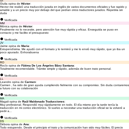
GI
Giulia opina de
Héctor
:
Hector me realizó una traducción jurada en inglés de varios documentos oficiales y fue rapido y
amable y a un precio muy por debajo del que pedían otros traductores jurados. Repetiria sin
duda
Verificada
MM
Mónica opina de
Héctor
:
Finalmente no lo necesite, pero atención fue muy rápida y eficaz. Enseguida se puso en
contacto y me facilito el presupuesto
Verificada
JV
Jaime opina de
Maria
:
Estupendísima. Me ayudó con el formato y lo terminó y me lo envió muy rápido, que yo iba un
poco apurado. Enhorabuena
Verificada
RO
Rocío opina de
Fátima De Los Ángeles Báez Santana
:
Totalmente recomendable. Trámite simple y rápido, además de buen trato personal.
Verificada
LL
Leandro opina de
Carmen
:
Carmen , ha sido de gran ayuda cumpliendo fielmente con su compromiso. Sin duda contaremos
a futuro con su colaboración
Verificada
MA
Magali opina de
Raúl Maldonado Traducciones
:
Muy profesional. Respondió muy rápidamente en todo. El día mismo por la tarde tenía la
traducción en mi correo electrónico. Si vuelvo a necesitar una traducción oficial se la volveré a
pedir a...
Verificada
DS
Débora opina de
Ana
:
Todo estupendo. Desde el principio el trato y la comunicación han sido muy fáciles. El precio