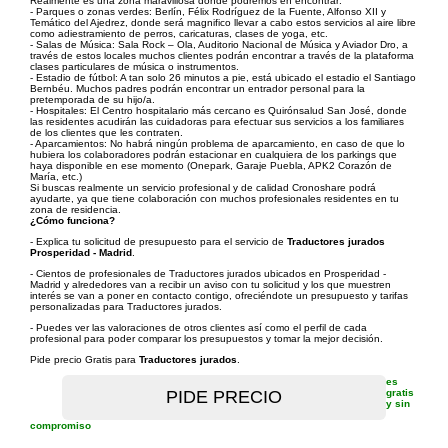
Realmente es una zona maravillosa donde podremos en encontrar:
- Parques o zonas verdes: Berlín, Félix Rodríguez de la Fuente, Alfonso XII y
Temático del Ajedrez, donde será magnifico llevar a cabo estos servicios al aire libre
como adiestramiento de perros, caricaturas, clases de yoga, etc.
- Salas de Música: Sala Rock – Ola, Auditorio Nacional de Música y Aviador Dro, a
través de estos locales muchos clientes podrán encontrar a través de la plataforma
clases particulares de música o instrumentos.
- Estadio de fútbol: A tan solo 26 minutos a pie, está ubicado el estadio el Santiago
Bernbéu. Muchos padres podrán encontrar un entrador personal para la
pretemporada de su hijo/a.
- Hospitales: El Centro hospitalario más cercano es Quirónsalud San José, donde
las residentes acudirán las cuidadoras para efectuar sus servicios a los familiares
de los clientes que les contraten.
- Aparcamientos: No habrá ningún problema de aparcamiento, en caso de que lo
hubiera los colaboradores podrán estacionar en cualquiera de los parkings que
haya disponible en ese momento (Onepark, Garaje Puebla, APK2 Corazón de
María, etc.)
Si buscas realmente un servicio profesional y de calidad Cronoshare podrá
ayudarte, ya que tiene colaboración con muchos profesionales residentes en tu
zona de residencia.
¿Cómo funciona?
- Explica tu solicitud de presupuesto para el servicio de
Traductores jurados
Prosperidad - Madrid
.
- Cientos de profesionales de Traductores jurados ubicados en Prosperidad -
Madrid y alrededores van a recibir un aviso con tu solicitud y los que muestren
interés se van a poner en contacto contigo, ofreciéndote un presupuesto y tarifas
personalizadas para Traductores jurados.
- Puedes ver las valoraciones de otros clientes así como el perfil de cada
profesional para poder comparar los presupuestos y tomar la mejor decisión.
Pide precio Gratis para
Traductores jurados
.
es
gratis
y sin
compromiso