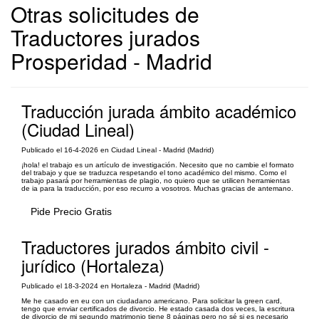
Otras solicitudes de
Traductores jurados
Prosperidad - Madrid
Traducción jurada ámbito académico
(Ciudad Lineal)
Publicado el 16-4-2026 en Ciudad Lineal - Madrid (Madrid)
¡hola! el trabajo es un artículo de investigación. Necesito que no cambie el formato
del trabajo y que se traduzca respetando el tono académico del mismo. Como el
trabajo pasará por herramientas de plagio, no quiero que se utilicen herramientas
de ia para la traducción, por eso recurro a vosotros. Muchas gracias de antemano.
Pide Precio Gratis
Traductores jurados ámbito civil -
jurídico (Hortaleza)
Publicado el 18-3-2024 en Hortaleza - Madrid (Madrid)
Me he casado en eu con un ciudadano americano. Para solicitar la green card,
tengo que enviar certificados de divorcio. He estado casada dos veces, la escritura
de divorcio de mi segundo matrimonio tiene 8 páginas pero no sé si es necesario