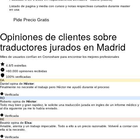
Listado de pagina y media con cursos y notas respectivas cursados durante master
en usa
Pide Precio Gratis
Opiniones de clientes sobre
traductores jurados en Madrid
Miles de usuarios confían en Cronoshare para encontrar los mejores profesionales
4.8/5 estrellas
+60.000 opiniones recibidas
100% verificadas
DA
Daniel opina de
Héctor
:
Finalmente no necesite el trabajo pero Héctor me ayudó durante el proceso
Verificada
RO
Roberto opina de
Héctor
:
Todo muy bien y gran rapidez, le solicite una traducción jurada en ingles de un informe médico y
al día siguiente ya me lo había enviado.
Verificada
BE
Beatriz opina de
Elsa
:
Amable, atenta y un trabajo impecable. Todo a ello a un precio razonable. Volveré a contar con
ella si la necesito.
Verificada