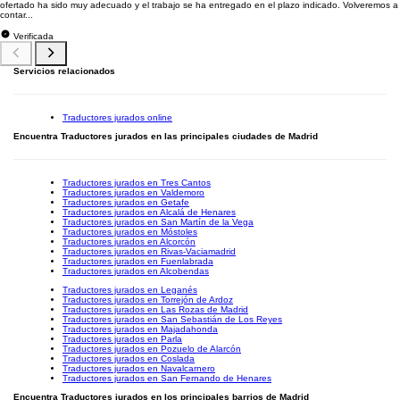
ofertado ha sido muy adecuado y el trabajo se ha entregado en el plazo indicado. Volveremos a
contar...
Verificada
Servicios relacionados
Traductores jurados online
Encuentra Traductores jurados en las principales ciudades de Madrid
Traductores jurados en Tres Cantos
Traductores jurados en Valdemoro
Traductores jurados en Getafe
Traductores jurados en Alcalá de Henares
Traductores jurados en San Martín de la Vega
Traductores jurados en Móstoles
Traductores jurados en Alcorcón
Traductores jurados en Rivas-Vaciamadrid
Traductores jurados en Fuenlabrada
Traductores jurados en Alcobendas
Traductores jurados en Leganés
Traductores jurados en Torrejón de Ardoz
Traductores jurados en Las Rozas de Madrid
Traductores jurados en San Sebastián de Los Reyes
Traductores jurados en Majadahonda
Traductores jurados en Parla
Traductores jurados en Pozuelo de Alarcón
Traductores jurados en Coslada
Traductores jurados en Navalcarnero
Traductores jurados en San Fernando de Henares
Encuentra Traductores jurados en los principales barrios de Madrid