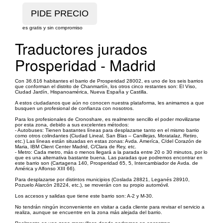
es gratis y sin compromiso
Traductores jurados
Prosperidad - Madrid
Con 36.616 habitantes el barrio de Prosperidad 28002, es uno de los seis barrios
que conforman el distrito de Chanmartín, los otros cinco restantes son: El Viso,
Ciudad Jardín, Hispanoamérica, Nueva España y Castilla.
A estos ciudadanos que aún no conocen nuestra plataforma, les animamos a que
busquen un profesional de confianza con nosotros.
Para los profesionales de Cronoshare, es realmente sencillo el poder movilizarse
por esta zona, debido a sus excelentes métodos:
- Autobuses: Tienen bastantes líneas para desplazarse tanto en el mismo barrio
como otros colindantes (Ciudad Lineal, San Blas – Canillejas, Moratalaz, Retiro,
etc.) Las líneas están situadas en estas zonas: Avda. Ameríca, C/del Corazón de
Maria, IBM Client Center Madrid, C/Clara de Rey, etc.
- Metro: Cada metro, más o menos llegará a la parada entre 20 o 30 minutos, por lo
que es una alternativa bastante buena. Las paradas que podremos encontrar en
este barrio son (Cartagena 140, Prosperidad 65, 5, Intercambiador de Avda. de
América y Alfonso XIII 66).
Para desplazarse por distintos municipios (Coslada 28821, Leganés 28910,
Pozuelo Alarcón 28224, etc.), se moverán con su propio automóvil.
Los accesos y salidas que tiene este barrio son: A-2 y M-30.
No tendrán ningún inconveniente en visitar a cada cliente para revisar el servicio a
realiza, aunque se encuentre en la zona más alejada del barrio.