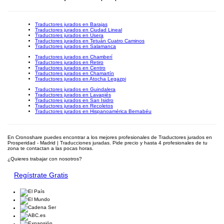
Traductores jurados en Barajas
Traductores jurados en Ciudad Lineal
Traductores jurados en Usera
Traductores jurados en Tetuán Cuatro Caminos
Traductores jurados en Salamanca
Traductores jurados en Chamberí
Traductores jurados en Retiro
Traductores jurados en Centro
Traductores jurados en Chamartín
Traductores jurados en Atocha Legazpi
Traductores jurados en Guindalera
Traductores jurados en Lavapiés
Traductores jurados en San Isidro
Traductores jurados en Recoletos
Traductores jurados en Hispanoamérica Bernabéu
En Cronoshare puedes encontrar a los mejores profesionales de Traductores jurados en
Prosperidad - Madrid | Traducciones juradas. Pide precio y hasta 4 profesionales de tu
zona te contactan a las pocas horas.
¿Quieres trabajar con nosotros?
Regístrate Gratis