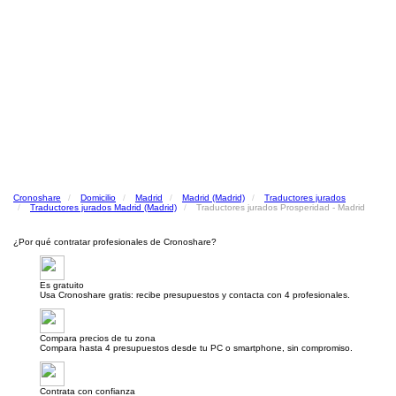
Cronoshare
Domicilio
Madrid
Madrid (Madrid)
Traductores jurados
Traductores jurados Madrid (Madrid)
Traductores jurados Prosperidad - Madrid
¿Por qué contratar profesionales de Cronoshare?
Es gratuito
Usa Cronoshare gratis: recibe presupuestos y contacta con 4 profesionales.
Compara precios de tu zona
Compara hasta 4 presupuestos desde tu PC o smartphone, sin compromiso.
Contrata con confianza