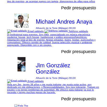
tipo de eventos, se aceptan pagos con tarjeta, disponemos de sillas para niños
Pedir presupuesto
Michael Andres Anaya
Alhaurín de la Torre (Málaga) 29130
Email validado
Teléfono validado
Dj profesional para eventos. Soy mike, especializado en música electrónica
moderna: house, tech house, hardgroove y estilos grooveros/hipnóticos.
Adaptación total al tipo de evento: fiestas privadas, bares, bodas, quinceaños y
corporativos. Ofrezco sonido de calidad, buena selección musical y ambiente
asegurado. Disponible con o sin equipo.
Pedir presupuesto
Jim González
González
Alhaurín de la Torre (Málaga) 29130
Email validado
Hola soy Jim , tengo 38 años y me gusta trabajar, me gusta estar activo, soy
dedicado en mis obligaciones, y Responsabilidades. Soy muy tolerante, Trabajo en
equipo y no tengo problemas de autoridad. Me ofrezco para trabajar ya que lo
necesito y tengo muchas ganas de hacerlo.
Pedir presupuesto