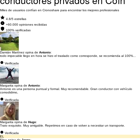
conductores privados en Coín
Miles de usuarios confían en Cronoshare para encontrar los mejores profesionales
4.8/5 estrellas
+60.000 opiniones recibidas
100% verificadas
Damián Martínez opina de
Antonio
:
todo impecable llego en hora se hizo el traslado como corresponde, se recomienda al 100%...
Verificada
Margarita opina de
Antonio
:
Antonio es una persona puntual y formal. Muy recomendable. Gran conductor con vehículo
comodidimo,
Verificada
Margarita opina de
Hugo
:
Trato exquisito. Muy amigable. Repetimos en caso de volver a necesitar un transporte.
Verificada
EL
Elisa opina de
Jorge
: