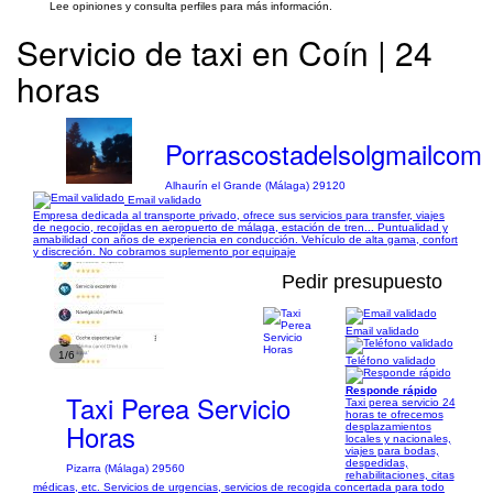
Lee opiniones y consulta perfiles para más información.
Servicio de taxi en Coín | 24
horas
Porrascostadelsolgmailcom
Alhaurín el Grande (Málaga) 29120
Email validado
Empresa dedicada al transporte privado, ofrece sus servicios para transfer, viajes
de negocio, recojidas en aeropuerto de málaga, estación de tren... Puntualidad y
amabilidad con años de experiencia en conducción. Vehículo de alta gama, confort
y discreción. No cobramos suplemento por equipaje
Pedir presupuesto
Email validado
1/6
Teléfono validado
Responde rápido
Taxi Perea Servicio
Taxi perea servicio 24
horas te ofrecemos
Horas
desplazamientos
locales y nacionales,
viajes para bodas,
despedidas,
Pizarra (Málaga) 29560
rehabilitaciones, citas
médicas, etc. Servicios de urgencias, servicios de recogida concertada para todo