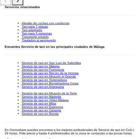
Servicios relacionados
Alquiler de coches con conductor
Taxi para 7 plazas
Taxi adaptado
Taxi para 5 personas
Transporte privado
Traslados al aeropuerto
Encuentra Servicio de taxi en las principales ciudades de Málaga
Servicio de taxi en San Luis de Sabinillas
Servicio de taxi en Málaga
Servicio de taxi en Fuengirola
Servicio de taxi en Rincón de la Victoria
Servicio de taxi en Alhaurín el Grande
Servicio de taxi en Torremolinos
Servicio de taxi en Benalmadena Costa
Servicio de taxi en Antequera
Servicio de taxi en Alhaurín de la Torre
Servicio de taxi en Marbella
Servicio de taxi en Vélez-Málaga
Servicio de taxi en Mijas
Servicio de taxi en Estepona
Servicio de taxi en Cártama
Servicio de taxi en Ronda
En Cronoshare puedes encontrar a los mejores profesionales de Servicio de taxi en Coín |
24 horas. Pide precio y hasta 4 profesionales de tu zona te contactan a las pocas horas.