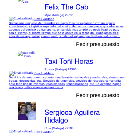
Felix The Cab
Mijas (Málaga) 29651
Email validado
Somos una empresa de traslados en trayectoria de expansion con un equipo
administrativo y logistico separado del equipo de conductores por lo que ofrecemos
ademas del servicio de transporte, un servicio mas amplio de posibilidad de trato
con el cliente, al mismo tiempo que se le asiste en la recogida. Trabajamos en el
area de malaga, malaga aeropuerto, costa del sol, aunque tambien realizamos...
Pedir presupuesto
Taxi Toñi Horas
Pizarra (Málaga) 29560
Email validado
Servicios de aeropuerto y puerto, desplazamientos locales y nacionales, viajes para
bodas, despedidas, etc. Servicios de urgencias, servicios de recogida concertada
para todo tipo de eventos, citas médicas, rehabilitaciones, etc. Se aceptan pagos
con tarjeta, sillas adaptadas para niños
Pedir presupuesto
Sergioca Aguilera
Hidalgo
Coín (Málaga) 29100
Email validado