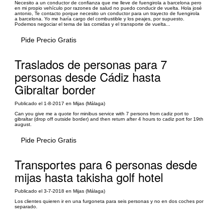
Necesito a un conductor de confianza que me lleve de fuengirola a barcelona pero
en mi propio vehículo por razones de salud no puedo conducir de vuelta. Hola josé
antonio, Te contacto porque necesito un conductor para un trayecto de fuengirola
a barcelona. Yo me haría cargo del combustible y los peajes, por supuesto.
Podemos negociar el tema de las comidas y el transporte de vuelta...
Pide Precio Gratis
Traslados de personas para 7
personas desde Cádiz hasta
Gibraltar border
Publicado el 1-8-2017 en Mijas (Málaga)
Can you give me a quote for minibus service with 7 persons from cadiz port to
gibraltar (drop off outside border) and then return after 4 hours to cadiz port for 19th
august.
Pide Precio Gratis
Transportes para 6 personas desde
mijas hasta takisha golf hotel
Publicado el 3-7-2018 en Mijas (Málaga)
Los clientes quieren ir en una furgoneta para seis personas y no en dos coches por
separado.