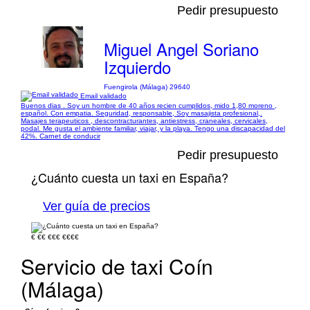
Pedir presupuesto
Miguel Angel Soriano
Izquierdo
Fuengirola (Málaga) 29640
Email validado
Buenos dias . Soy un hombre de 40 años recien cumplidos, mido 1,80 moreno ,
español. Con empatia. Seguridad, responsable, Soy masajista profesional,.
Masajes terapeuticos , descontracturantes, antiestress, craneales, cervicales,
podal. Me gusta el ambiente familiar, viajar, y la playa. Tengo una discapacidad del
42%. Carnet de conducir
Pedir presupuesto
¿Cuánto cuesta un taxi en España?
Ver guía de precios
€
€€
€€€
€€€€
Servicio de taxi Coín
(Málaga)