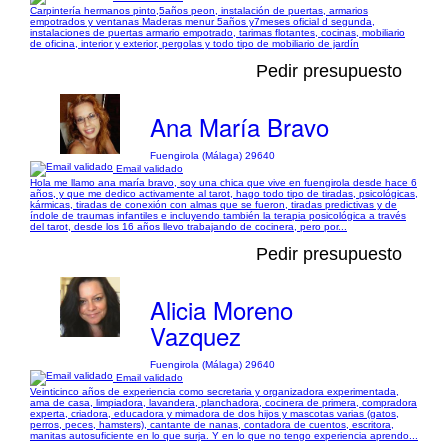
Carpintería hermanos pinto,5años peon, instalación de puertas, armarios
empotrados y ventanas Maderas menur 5años y7meses oficial d segunda,
instalaciones de puertas armario empotrado, tarimas flotantes, cocinas, mobiliario
de oficina, interior y exterior, pergolas y todo tipo de mobiliario de jardín
Pedir presupuesto
Ana María Bravo
Fuengirola (Málaga) 29640
Email validado
Hola me llamo ana maría bravo, soy una chica que vive en fuengirola desde hace 6
años, y que me dedico activamente al tarot, hago todo tipo de tiradas, psicológicas,
kármicas, tiradas de conexión con almas que se fueron, tiradas predictivas y de
índole de traumas infantiles e incluyendo también la terapia posicológica a través
del tarot, desde los 16 años llevo trabajando de cocinera, pero por...
Pedir presupuesto
Alicia Moreno
Vazquez
Fuengirola (Málaga) 29640
Email validado
Veinticinco años de experiencia como secretaria y organizadora experimentada,
ama de casa, limpiadora, lavandera, planchadora, cocinera de primera, compradora
experta, criadora, educadora y mimadora de dos hijos y mascotas varias (gatos,
perros, peces, hamsters), cantante de nanas, contadora de cuentos, escritora,
manitas autosuficiente en lo que surja. Y en lo que no tengo experiencia aprendo...