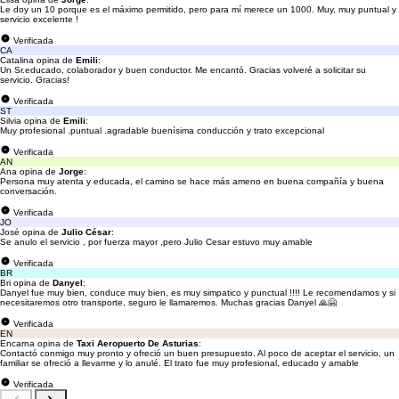
Le doy un 10 porque es el máximo permitido, pero para mí merece un 1000. Muy, muy puntual y
servicio excelente !
Verificada
CA
Catalina opina de
Emili
:
Un Sr.educado, colaborador y buen conductor. Me encantó. Gracias volveré a solicitar su
servicio. Gracias!
Verificada
ST
Silvia opina de
Emili
:
Muy profesional .puntual .agradable buenísima conducción y trato excepcional
Verificada
AN
Ana opina de
Jorge
:
Persona muy atenta y educada, el camino se hace más ameno en buena compañía y buena
conversación.
Verificada
JO
José opina de
Julio César
:
Se anulo el servicio , por fuerza mayor ,pero Julio Cesar estuvo muy amable
Verificada
BR
Bri opina de
Danyel
:
Danyel fue muy bien, conduce muy bien, es muy simpatico y punctual !!!! Le recomendamos y si
necesitaremos otro transporte, seguro le llamaremos. Muchas gracias Danyel 🙏🤗
Verificada
EN
Encarna opina de
Taxi Aeropuerto De Asturias
:
Contactó conmigo muy pronto y ofreció un buen presupuesto. Al poco de aceptar el servicio, un
familiar se ofreció a llevarme y lo anulé. El trato fue muy profesional, educado y amable
Verificada