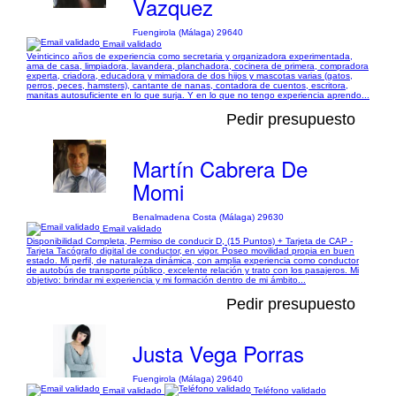
Vazquez
Fuengirola (Málaga) 29640
Email validado
Veinticinco años de experiencia como secretaria y organizadora experimentada,
ama de casa, limpiadora, lavandera, planchadora, cocinera de primera, compradora
experta, criadora, educadora y mimadora de dos hijos y mascotas varias (gatos,
perros, peces, hamsters), cantante de nanas, contadora de cuentos, escritora,
manitas autosuficiente en lo que surja. Y en lo que no tengo experiencia aprendo...
Pedir presupuesto
Martín Cabrera De
Momi
Benalmadena Costa (Málaga) 29630
Email validado
Disponibilidad Completa, Permiso de conducir D, (15 Puntos) + Tarjeta de CAP -
Tarjeta Tacógrafo digital de conductor, en vigor. Poseo movilidad propia en buen
estado. Mi perfil, de naturaleza dinámica, con amplia experiencia como conductor
de autobús de transporte público, excelente relación y trato con los pasajeros. Mi
objetivo: brindar mi experiencia y mi formación dentro de mi ámbito...
Pedir presupuesto
Justa Vega Porras
Fuengirola (Málaga) 29640
Email validado
Teléfono validado