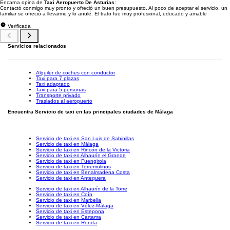
Encarna opina de
Taxi Aeropuerto De Asturias
:
Contactó conmigo muy pronto y ofreció un buen presupuesto. Al poco de aceptar el servicio, un
familiar se ofreció a llevarme y lo anulé. El trato fue muy profesional, educado y amable
Verificada
Servicios relacionados
Alquiler de coches con conductor
Taxi para 7 plazas
Taxi adaptado
Taxi para 5 personas
Transporte privado
Traslados al aeropuerto
Encuentra Servicio de taxi en las principales ciudades de Málaga
Servicio de taxi en San Luis de Sabinillas
Servicio de taxi en Málaga
Servicio de taxi en Rincón de la Victoria
Servicio de taxi en Alhaurín el Grande
Servicio de taxi en Fuengirola
Servicio de taxi en Torremolinos
Servicio de taxi en Benalmadena Costa
Servicio de taxi en Antequera
Servicio de taxi en Alhaurín de la Torre
Servicio de taxi en Coín
Servicio de taxi en Marbella
Servicio de taxi en Vélez-Málaga
Servicio de taxi en Estepona
Servicio de taxi en Cártama
Servicio de taxi en Ronda