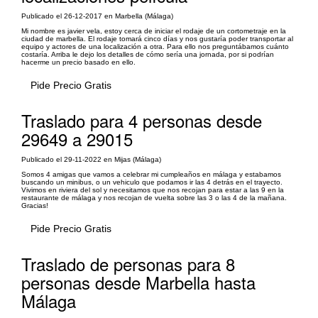
Publicado el 26-12-2017 en Marbella (Málaga)
Mi nombre es javier vela, estoy cerca de iniciar el rodaje de un cortometraje en la
ciudad de marbella. El rodaje tomará cinco días y nos gustaría poder transportar al
equipo y actores de una localización a otra. Para ello nos preguntábamos cuánto
costaría. Arriba le dejo los detalles de cómo sería una jornada, por si podrían
hacerme un precio basado en ello.
Pide Precio Gratis
Traslado para 4 personas desde
29649 a 29015
Publicado el 29-11-2022 en Mijas (Málaga)
Somos 4 amigas que vamos a celebrar mi cumpleaños en málaga y estabamos
buscando un minibus, o un vehiculo que podamos ir las 4 detrás en el trayecto.
Vivimos en riviera del sol y necesitamos que nos recojan para estar a las 9 en la
restaurante de málaga y nos recojan de vuelta sobre las 3 o las 4 de la mañana.
Gracias!
Pide Precio Gratis
Traslado de personas para 8
personas desde Marbella hasta
Málaga