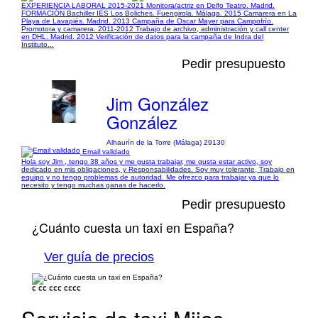
EXPERIENCIA LABORAL 2015-2021 Monitora/actriz en Delfo Teatro. Madrid.
FORMACIÓN Bachiller IES Los Boliches. Fuengirola. Málaga. 2015 Camarera en La
Playa de Lavapiés. Madrid. 2013 Campaña de Oscar Mayer para Campofrío.
Promotora y camarera. 2011-2012 Trabajo de archivo, administración y call center
en DHL. Madrid. 2012 Verificación de datos para la campaña de Indra del
Instituto...
Pedir presupuesto
Jim González
González
Alhaurín de la Torre (Málaga) 29130
Email validado
Hola soy Jim , tengo 38 años y me gusta trabajar, me gusta estar activo, soy
dedicado en mis obligaciones, y Responsabilidades. Soy muy tolerante, Trabajo en
equipo y no tengo problemas de autoridad. Me ofrezco para trabajar ya que lo
necesito y tengo muchas ganas de hacerlo.
Pedir presupuesto
¿Cuánto cuesta un taxi en España?
Ver guía de precios
€
€€
€€€
€€€€