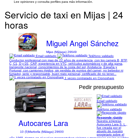
Lee opiniones y consulta perfiles para más información.
Servicio de taxi en Mijas | 24
horas
Miguel Angel Sánchez
Mijas (Málaga) 29649
Email validado
Teléfono validado
Conductor profesional con mas de 22 años de experiencia, con los carnets B, BTP,
C, C1, D y D1, CAP, experiencia en VTC, vehículos automáticos y de alta gama,
transporte nacional, conocimientos de la costa del sol, Andalucía, España y
Portugal, con camiones rígidos, sin perdida de puntos del carnet, no bebedor ni
fumador, serio y responsable, buen trato personal, certificado de no tener...
1 veces contratado en Cronoshare
Pedir presupuesto
Email validado
1/2
Teléfono validado
Responde rápido
Autocares Lara
Nuestra empresa,
Autocares Lara S. L.,
fue creada por el
abuelo de nuestro
10 (5)
Marbella (Málaga) 29600
propietario sobre el
año 1965, tiempo en el cual se transportaban viajeros y mercancías por los pueblos