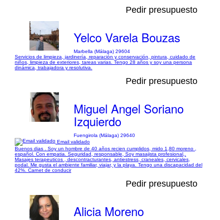
Pedir presupuesto
Yelco Varela Bouzas
Marbella (Málaga) 29604
Servicios de limpieza, jardinería, reparación y conservación, pintura, cuidado de
niños, limpieza de exteriores, tareas varias. Tengo 28 años y soy una persona
dinámica, trabajadora y resolutiva.
Pedir presupuesto
Miguel Angel Soriano
Izquierdo
Fuengirola (Málaga) 29640
Email validado
Buenos dias . Soy un hombre de 40 años recien cumplidos, mido 1,80 moreno ,
español. Con empatia. Seguridad, responsable, Soy masajista profesional,.
Masajes terapeuticos , descontracturantes, antiestress, craneales, cervicales,
podal. Me gusta el ambiente familiar, viajar, y la playa. Tengo una discapacidad del
42%. Carnet de conducir
Pedir presupuesto
Alicia Moreno