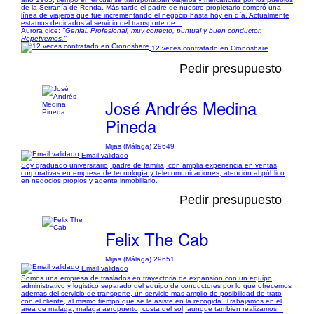
de la Serranía de Ronda. Más tarde el padre de nuestro propietario compró una
línea de viajeros que fue incrementando el negocio hasta hoy en día. Actualmente
estamos dedicados al servicio del transporte de...
Aurora dice:
"Genial. Profesional, muy correcto, puntual y buen conductor.
Repetiremos."
12 veces contratado en Cronoshare
Pedir presupuesto
José Andrés Medina
Pineda
Mijas (Málaga) 29649
Email validado
Soy graduado universitario, padre de familia, con amplia experiencia en ventas
corporativas en empresa de tecnología y telecomunicaciones, atención al público
en negocios propios y agente inmobiliario.
Pedir presupuesto
Felix The Cab
Mijas (Málaga) 29651
Email validado
Somos una empresa de traslados en trayectoria de expansion con un equipo
administrativo y logistico separado del equipo de conductores por lo que ofrecemos
ademas del servicio de transporte, un servicio mas amplio de posibilidad de trato
con el cliente, al mismo tiempo que se le asiste en la recogida. Trabajamos en el
area de malaga, malaga aeropuerto, costa del sol, aunque tambien realizamos...