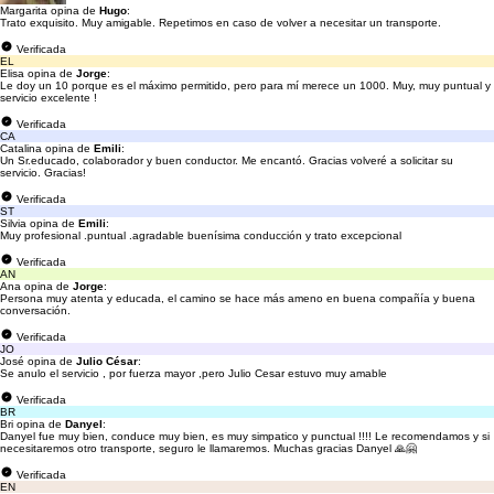
Margarita opina de
Hugo
:
Trato exquisito. Muy amigable. Repetimos en caso de volver a necesitar un transporte.
Verificada
EL
Elisa opina de
Jorge
:
Le doy un 10 porque es el máximo permitido, pero para mí merece un 1000. Muy, muy puntual y
servicio excelente !
Verificada
CA
Catalina opina de
Emili
:
Un Sr.educado, colaborador y buen conductor. Me encantó. Gracias volveré a solicitar su
servicio. Gracias!
Verificada
ST
Silvia opina de
Emili
:
Muy profesional .puntual .agradable buenísima conducción y trato excepcional
Verificada
AN
Ana opina de
Jorge
:
Persona muy atenta y educada, el camino se hace más ameno en buena compañía y buena
conversación.
Verificada
JO
José opina de
Julio César
:
Se anulo el servicio , por fuerza mayor ,pero Julio Cesar estuvo muy amable
Verificada
BR
Bri opina de
Danyel
:
Danyel fue muy bien, conduce muy bien, es muy simpatico y punctual !!!! Le recomendamos y si
necesitaremos otro transporte, seguro le llamaremos. Muchas gracias Danyel 🙏🤗
Verificada
EN