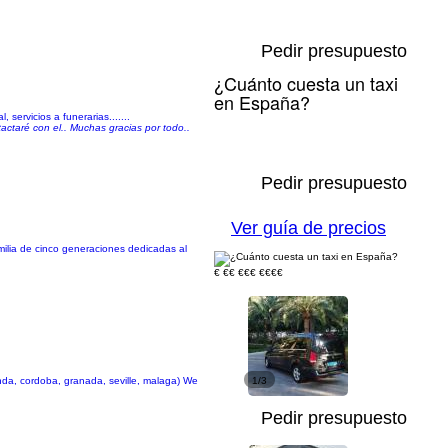
Pedir presupuesto
¿Cuánto cuesta un taxi
en España?
 servicios a funerarias.......
tactaré con el.. Muchas gracias por todo..
Pedir presupuesto
Ver guía de precios
milia de cinco generaciones dedicadas al
€
€€
€€€
€€€€
ronda, cordoba, granada, seville, malaga) We
1/3
Pedir presupuesto