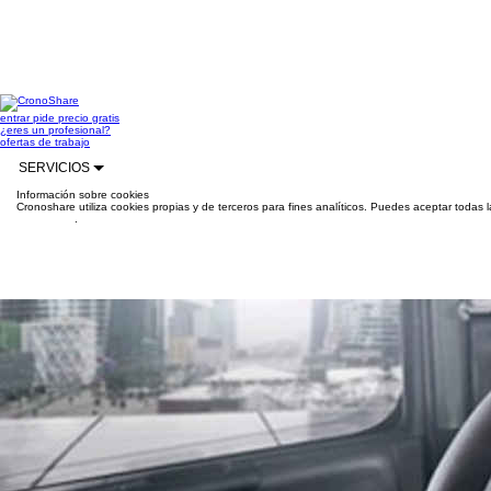
entrar
pide precio gratis
¿eres un profesional?
ofertas de trabajo
SERVICIOS
Información sobre cookies
Cronoshare utiliza cookies propias y de terceros para fines analíticos. Puedes aceptar todas 
información
.