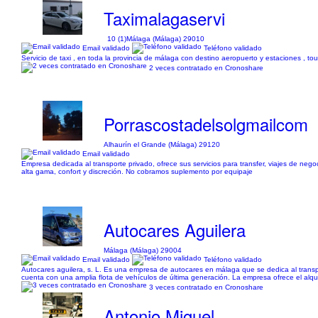
Taximalagaservi
10 (1)
Málaga (Málaga) 29010
Email validado
Teléfono validado
Servicio de taxi , en toda la provincia de málaga con destino aeropuerto y estaciones , tou
2 veces contratado en Cronoshare
Porrascostadelsolgmailcom
Alhaurín el Grande (Málaga) 29120
Email validado
Empresa dedicada al transporte privado, ofrece sus servicios para transfer, viajes de neg
alta gama, confort y discreción. No cobramos suplemento por equipaje
Autocares Aguilera
Málaga (Málaga) 29004
Email validado
Teléfono validado
Autocares aguilera, s. L. Es una empresa de autocares en málaga que se dedica al trans
cuenta con una amplia flota de vehículos de última generación. La empresa ofrece el alqui
3 veces contratado en Cronoshare
Antonio Miguel