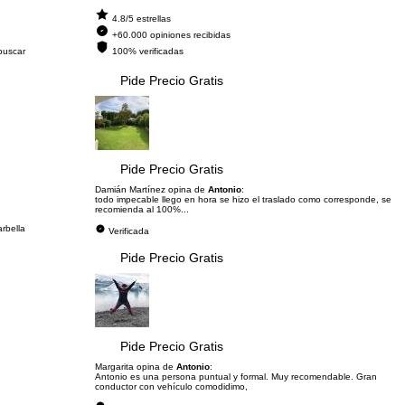
4.8/5 estrellas
+60.000 opiniones recibidas
 buscar
100% verificadas
Pide Precio Gratis
Pide Precio Gratis
Damián Martínez opina de
Antonio
:
todo impecable llego en hora se hizo el traslado como corresponde, se
recomienda al 100%...
rbella
Verificada
Pide Precio Gratis
Pide Precio Gratis
Margarita opina de
Antonio
:
Antonio es una persona puntual y formal. Muy recomendable. Gran
conductor con vehículo comodidimo,