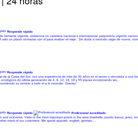
 | 24 horas
Responde rápido
 de farmacia urgente, asistencia en carretera nacional e internacional, paquetería urgente nacional,
sido un placer contactar con el para realizar mi viaje.. Sin duda si necesito viajar de nuevo, con
Responde rápido
l de la Costa del Sol, con una experiencia de más de 30 años en el sector y vinculada a una fa
 ecológicos de última generación de 4, 8, 12, 16, 19 y 55 plazas incorporando las...
Recomiendo su servicio a todo el q lo necesite. Gracias"
Responde rápido
Profesional acreditado
ion and viceversa. Visits to the most important points in the area (marbella, puerto banus, jerez, 
ny other need of our customers. We speak spanish, english, german,...