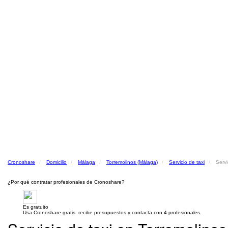
Cronoshare
Domicilio
Málaga
Torremolinos (Málaga)
Servicio de taxi
Servi
¿Por qué contratar profesionales de Cronoshare?
Es gratuito
Usa Cronoshare gratis: recibe presupuestos y contacta con 4 profesionales.