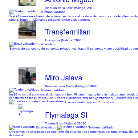
Alhaurín de la Torre (Málaga) 29130
Teléfono validado
Taxi 24 horas en alhaurin de la torre, se dedica al traslado de personas desde alhaurin de
tarjeta, bizum…. Llámanos sin compromiso y pida precio.
Transfermillan
Fuengirola (Málaga) 29640
Email validado
Servicio de transporte de personas privado, vtc, hasta 8 personas y con posibilidad de r
Miro Jalava
Benalmadena Costa (Málaga) 29630
Teléfono validado
Im 26 years old commercial pilot student from Finland. I study here in malaga and i would 
constructions for 10 years. Also 3 years experience with heavy machinery. ( escavators et
1 veces contratado en Cronoshare
Flymalaga Sl
Torremolinos (Málaga) 29620
Email validado
Teléfono validado
Ofrecemos no sólo traslados sino también excursiones económicas por toda andalucía. T
diferencia".