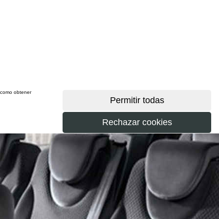
sí como obtener
más