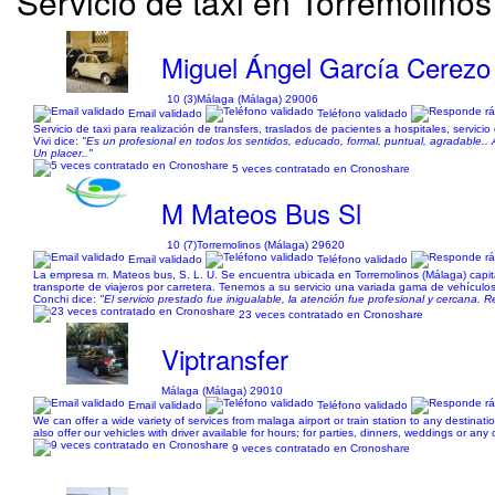
Servicio de taxi en Torremolinos
Miguel Ángel García Cerezo
10 (3)
Málaga (Málaga) 29006
Email validado
Teléfono validado
Servicio de taxi para realización de transfers, traslados de pacientes a hospitales, servicio
Vivi dice:
"Es un profesional en todos los sentidos, educado, formal, puntual, agradable.. A 
Un placer.."
5 veces contratado en Cronoshare
M Mateos Bus Sl
10 (7)
Torremolinos (Málaga) 29620
Email validado
Teléfono validado
La empresa m. Mateos bus, S. L. U. Se encuentra ubicada en Torremolinos (Málaga) capita
transporte de viajeros por carretera. Tenemos a su servicio una variada gama de vehículos
Conchi dice:
"El servicio prestado fue inigualable, la atención fue profesional y cercana. 
23 veces contratado en Cronoshare
Viptransfer
Málaga (Málaga) 29010
Email validado
Teléfono validado
We can offer a wide variety of services from malaga airport or train station to any destinat
also offer our vehicles with driver available for hours; for parties, dinners, weddings or a
9 veces contratado en Cronoshare