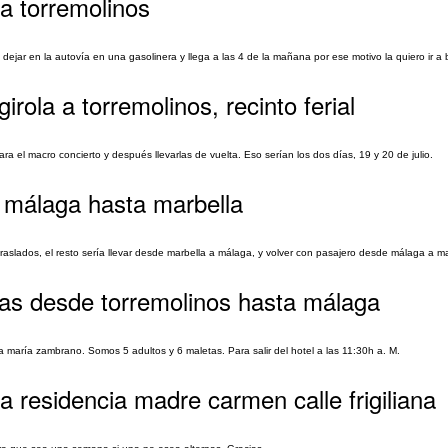
a torremolinos
 dejar en la autovía en una gasolinera y llega a las 4 de la mañana por ese motivo la quiero ir a
ola a torremolinos, recinto ferial
para el macro concierto y después llevarlas de vuelta. Eso serían los dos días, 19 y 20 de julio.
 málaga hasta marbella
raslados, el resto sería llevar desde marbella a málaga, y volver con pasajero desde málaga a ma
as desde torremolinos hasta málaga
ga maría zambrano. Somos 5 adultos y 6 maletas. Para salir del hotel a las 11:30h a. M.
 residencia madre carmen calle frigiliana