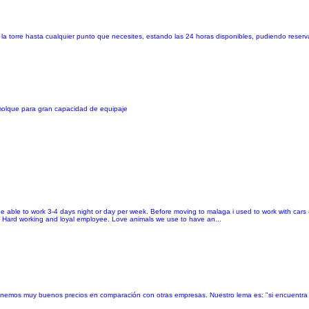
 la torre hasta cualquier punto que necesites, estando las 24 horas disponibles, pudiendo reserv
emolque para gran capacidad de equipaje
be able to work 3-4 days night or day per week. Before moving to malaga i used to work with cars (
c) Hard working and loyal employee. Love animals we use to have an...
enemos muy buenos precios en comparación con otras empresas. Nuestro lema es: "si encuentra 