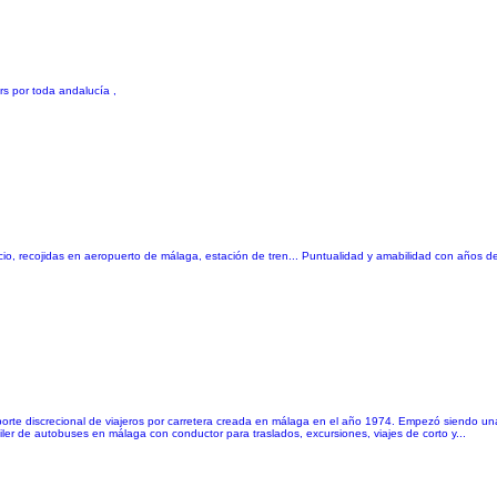
rs por toda andalucía ,
ocio, recojidas en aeropuerto de málaga, estación de tren... Puntualidad y amabilidad con años 
porte discrecional de viajeros por carretera creada en málaga en el año 1974. Empezó siendo u
ler de autobuses en málaga con conductor para traslados, excursiones, viajes de corto y...