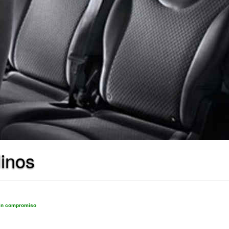
linos
sin compromiso