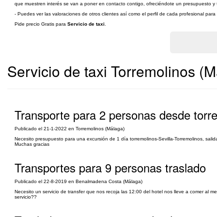
que muestren interés se van a poner en contacto contigo, ofreciéndote un presupuesto y ta
- Puedes ver las valoraciones de otros clientes así como el perfil de cada profesional par
Pide precio Gratis para
Servicio de taxi
.
Servicio de taxi Torremolinos (
Transporte para 2 personas desde torre
Publicado el 21-1-2022 en Torremolinos (Málaga)
Necesito presupuesto para una excursión de 1 día torremolinos-Sevilla-Torremolinos, sali
Muchas gracias
Transportes para 9 personas traslado
Publicado el 22-8-2019 en Benalmadena Costa (Málaga)
Necesito un servicio de transfer que nos recoja las 12:00 del hotel nos lleve a comer al m
servicio??