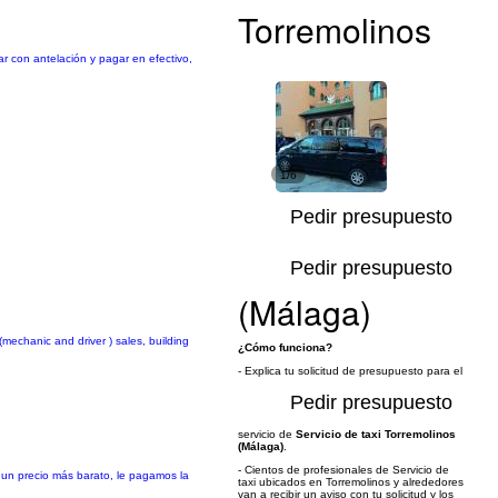
Torremolinos
ar con antelación y pagar en efectivo,
1/6
Pedir presupuesto
Pedir presupuesto
(Málaga)
mechanic and driver ) sales, building
¿Cómo funciona?
- Explica tu solicitud de presupuesto para el
Pedir presupuesto
servicio de
Servicio de taxi Torremolinos
(Málaga)
.
- Cientos de profesionales de Servicio de
un precio más barato, le pagamos la
taxi ubicados en Torremolinos y alrededores
van a recibir un aviso con tu solicitud y los