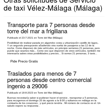
de taxi Vélez-Málaga (Málaga)
Transporte para 7 personas desde
torre del mar a frigiliana
Publicado el 23-7-2021 en Torre del Mar (Málaga)
Posibilidad de realizar parada en algarrobo costa y urbanización castillo de lagos,.
Y un segundo presupuesto añadiendo otra vuelta de pasajeros a las 12 de la
noche. Como disponen de más vehículos, en principio seríamos 21 personas, pero
puede que seamos más... Como veo que disponen de otros vehículos, también me
interesaría sabes otras posibilidades y precios... Si somos 21 personas, 3 taxis...
Pide Precio Gratis
Traslados para menos de 7
personas desde centro comercial
ingenio a 29006
Publicado el 18-8-2023 en Torre del Mar (Málaga)
Buenas necesitaría saber si pudieran hacer el servicio , transportar a 5 personas,
para recogernos el domingo 20 de agosto a la 8:00 y soltarnos en málaga en la
comisaría de los corazones , y qué precio tendría . Mi número de contacto es el. Un
saludo espero su respuesta .