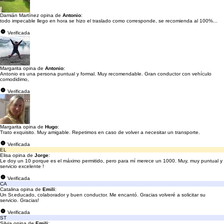
Damián Martínez opina de
Antonio
:
todo impecable llego en hora se hizo el traslado como corresponde, se recomienda al 100%...
Verificada
Margarita opina de
Antonio
:
Antonio es una persona puntual y formal. Muy recomendable. Gran conductor con vehículo
comodidimo,
Verificada
Margarita opina de
Hugo
:
Trato exquisito. Muy amigable. Repetimos en caso de volver a necesitar un transporte.
Verificada
EL
Elisa opina de
Jorge
:
Le doy un 10 porque es el máximo permitido, pero para mí merece un 1000. Muy, muy puntual y
servicio excelente !
Verificada
CA
Catalina opina de
Emili
:
Un Sr.educado, colaborador y buen conductor. Me encantó. Gracias volveré a solicitar su
servicio. Gracias!
Verificada
ST
Silvia opina de
Emili
: