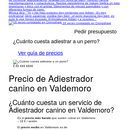
psicofarmacología y nutracéuticos. Nuestra metodología de trabajo implica un trato
respetuoso y ético con el animal. Disponemos de precios asequibles y con
diferentes formas de pago.
Mónica dice:
"Yo y mis hijas estamos muy contentas con Adrian . Es muy
profesional ,tiene pasiencia ,explica muy bien ..el perro reacciona muy bien ,es
justo lo que hemos buscado. Enhorabuena Adrian y a vosotros ."
16 veces contratado en Cronoshare
Pedir presupuesto
¿Cuánto cuesta adiestrar a un perro?
Ver guía de precios
€
€€
€€€
€€€€
Precio de Adiestrador
canino en Valdemoro
¿Cuánto cuesta un servicio de
Adiestrador canino en Valdemoro?
Es el
precio más barato
que suelen cobrar en Valdemoro
↓
19 €
/
sesión
El
precio medio
en Valdemoro es de