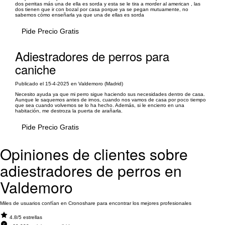
dos perritas más una de ella es sorda y esta se le tira a morder al american , las
dos tienen que ir con bozal por casa porque ya se pegan mutuamente, no
sabemos cómo enseñarla ya que una de ellas es sorda
Pide Precio Gratis
Adiestradores de perros para
caniche
Publicado el 15-4-2025 en Valdemoro (Madrid)
Necesito ayuda ya que mi perro sigue haciendo sus necesidades dentro de casa.
Aunque le saquemos antes de irnos, cuando nos vamos de casa por poco tiempo
que sea cuando volvemos se lo ha hecho. Además, si le encierro en una
habitación, me destroza la puerta de arañarla.
Pide Precio Gratis
Opiniones de clientes sobre
adiestradores de perros en
Valdemoro
Miles de usuarios confían en Cronoshare para encontrar los mejores profesionales
4.8/5 estrellas