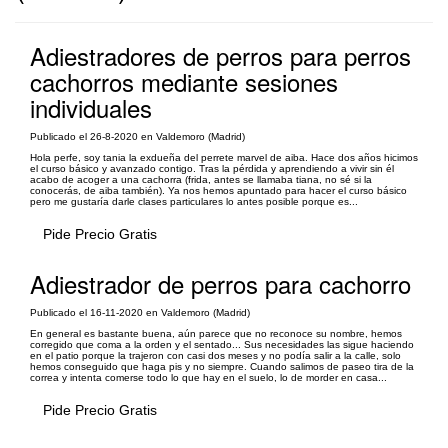
Adiestradores de perros para perros
cachorros mediante sesiones
individuales
Publicado el 26-8-2020 en Valdemoro (Madrid)
Hola perfe, soy tania la exdueña del perrete marvel de aiba. Hace dos años hicimos
el curso básico y avanzado contigo. Tras la pérdida y aprendiendo a vivir sin él
acabo de acoger a una cachorra (frida, antes se llamaba tiana, no sé si la
conocerás, de aiba también). Ya nos hemos apuntado para hacer el curso básico
pero me gustaría darle clases particulares lo antes posible porque es...
Pide Precio Gratis
Adiestrador de perros para cachorro
Publicado el 16-11-2020 en Valdemoro (Madrid)
En general es bastante buena, aún parece que no reconoce su nombre, hemos
corregido que coma a la orden y el sentado... Sus necesidades las sigue haciendo
en el patio porque la trajeron con casi dos meses y no podía salir a la calle, solo
hemos conseguido que haga pis y no siempre. Cuando salimos de paseo tira de la
correa y intenta comerse todo lo que hay en el suelo, lo de morder en casa...
Pide Precio Gratis