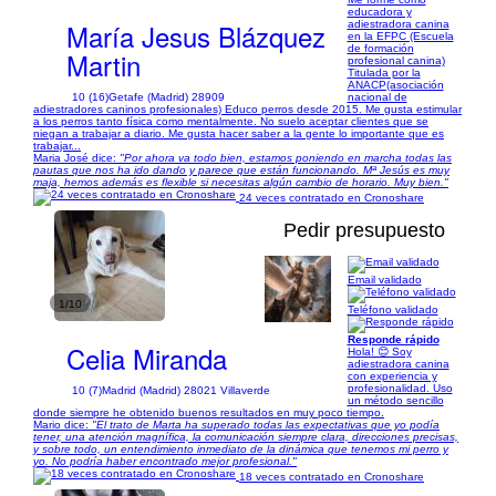
educadora y
María Jesus Blázquez
adiestradora canina
en la EFPC (Escuela
de formación
Martin
profesional canina)
Titulada por la
ANACP(asociación
10 (16)
Getafe (Madrid) 28909
nacional de
adiestradores caninos profesionales) Educo perros desde 2015. Me gusta estimular
a los perros tanto física como mentalmente. No suelo aceptar clientes que se
niegan a trabajar a diario. Me gusta hacer saber a la gente lo importante que es
trabajar...
Maria José dice:
"Por ahora va todo bien, estamos poniendo en marcha todas las
pautas que nos ha ido dando y parece que están funcionando. Mª Jesús es muy
maja, hemos además es flexible si necesitas algún cambio de horario. Muy bien."
24 veces contratado en Cronoshare
Pedir presupuesto
Email validado
1/10
Teléfono validado
Responde rápido
Celia Miranda
Hola! 😊 Soy
adiestradora canina
con experiencia y
profesionalidad. Uso
10 (7)
Madrid (Madrid) 28021 Villaverde
un método sencillo
donde siempre he obtenido buenos resultados en muy poco tiempo.
Mario dice:
"El trato de Marta ha superado todas las expectativas que yo podía
tener, una atención magnífica, la comunicación siempre clara, direcciones precisas,
y sobre todo, un entendimiento inmediato de la dinámica que tenemos mi perro y
yo. No podría haber encontrado mejor profesional."
18 veces contratado en Cronoshare