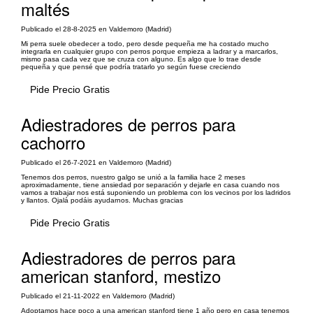
maltés
Publicado el 28-8-2025 en Valdemoro (Madrid)
Mi perra suele obedecer a todo, pero desde pequeña me ha costado mucho
integrarla en cualquier grupo con perros porque empieza a ladrar y a marcarlos,
mismo pasa cada vez que se cruza con alguno. Es algo que lo trae desde
pequeña y que pensé que podría tratarlo yo según fuese creciendo
Pide Precio Gratis
Adiestradores de perros para
cachorro
Publicado el 26-7-2021 en Valdemoro (Madrid)
Tenemos dos perros, nuestro galgo se unió a la familia hace 2 meses
aproximadamente, tiene ansiedad por separación y dejarle en casa cuando nos
vamos a trabajar nos está suponiendo un problema con los vecinos por los ladridos
y llantos. Ojalá podáis ayudarnos. Muchas gracias
Pide Precio Gratis
Adiestradores de perros para
american stanford, mestizo
Publicado el 21-11-2022 en Valdemoro (Madrid)
Adoptamos hace poco a una american stanford tiene 1 año pero en casa tenemos