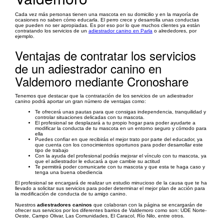
Cada vez más personas tienen una mascota en su domicilio y en la mayoría de
ocasiones no saben cómo educarla. El perro crece y desarrolla unas conductas
que pueden no ser apropiadas. Es por eso por lo que muchos clientes ya están
contratando los servicios de un
adiestrador canino en Parla
o alrededores, por
ejemplo.
Ventajas de contratar los servicios
de un adiestrador canino en
Valdemoro mediante Cronoshare
Tenemos que destacar que la contratación de los servicios de un adiestrador
canino podrá aportar un gran número de ventajas como:
Te ofrecerá unas pautas para que consigas independencia, tranquilidad y
controlar situaciones delicadas con tu mascota.
El profesional se desplazará a tu propio hogar para poder ayudarte a
modificar la conducta de tu mascota en un entorno seguro y cómodo para
ella
Puedes confiar en que recibirás el mejor trato por parte del educador, ya
que cuenta con los conocimientos oportunos para poder desarrollar este
tipo de trabajo
Con la ayuda del profesional podrás mejorar el vínculo con tu mascota, ya
que el adiestrador le educará a que cambie su actitud
Te permitirá poder comunicarte con tu mascota y que esta te haga caso y
tenga una buena obediencia
El profesional se encargará de realizar un estudio minucioso de la causa que te ha
llevado a solicitar sus servicios para poder determinar el mejor plan de acción para
la modificación de conducta de tu amigo canino.
Nuestros
adiestradores caninos
que colaboran con la página se encargarán de
ofrecer sus servicios por los diferentes barrios de Valdemoro como son: UDE Norte-
Oeste, Campo Olivar, Las Comunidades, El Caracol, Río Nilo, entre otros.