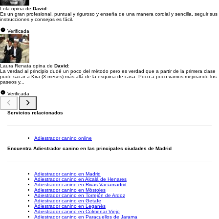
Lola opina de
David
:
Es un gran profesional, puntual y riguroso y enseña de una manera cordial y sencilla, seguir sus
instrucciones y consejos es fácil.
Verificada
Laura Renata opina de
David
:
La verdad al principio dudé un poco del método pero es verdad que a partir de la primera clase
pude sacar a Kira (3 meses) más allá de la esquina de casa. Poco a poco vamos mejorando los
paseos y...
Verificada
Servicios relacionados
Adiestrador canino online
Encuentra Adiestrador canino en las principales ciudades de Madrid
Adiestrador canino en Madrid
Adiestrador canino en Alcalá de Henares
Adiestrador canino en Rivas-Vaciamadrid
Adiestrador canino en Móstoles
Adiestrador canino en Torrejón de Ardoz
Adiestrador canino en Getafe
Adiestrador canino en Leganés
Adiestrador canino en Colmenar Viejo
Adiestrador canino en Paracuellos de Jarama