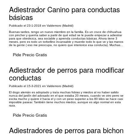
Adiestrador Canino para conductas
básicas
Publicado el 23-1-2018 en Valdemoro (Madrid)
Buenas tardes, tengo un nuevo miembro en la familia. Es un cruce de chihuahua
con pincher y querría saber a partir de qué edad se le puede empezar a adiestrar
para que obedezca, sea sociable y aprenda conductas básicas. Ahora tiene 3
meses, pero es todo un torbellino incansable y muerde todo lo que ve y las manos
de la gente ( eso me preocupa, no quiero que interiorice esa conducta). Muchas...
Pide Precio Gratis
Adiestrador de perros para modificar
conductas
Publicado el 15-3-2021 en Valdemoro (Madrid)
El dogo alemán es adoptado y traía muchas fobias y miedos al no haber salido
nunca del jardín del adosado en el que estaba 20 meses, cuando ve otro perro se
excita mucho y quiere ir hacia el y con un peso superior a los 80 kilos se hace casi
imposible pasear. También tiene muchos miedos, aunque es algo normal en esta
raza.
Pide Precio Gratis
Adiestradores de perros para bichon