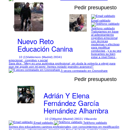
Pedir presupuesto
Email validado
1/22
Teléfono validado
Trabajamos en base
al adiestramiento
Nuevo Reto
cognitivo-emocional
con técnicas
modernas y efectivas
Educación Canina
para modificar
conductas , y a su vez
buscamos su bien
10 (1)
Valdemoro (Madrid) 28341
estar a nivel físico ,
emocional , cognitivo y social
Sara dice:
"Mery es una auténtica profesional, sin duda la volvería a elegir para
que me ayude con mi perro, hemos notado grandes avances!!"
5 veces contratado en Cronoshare
Pedir presupuesto
Adrián Y Elena
Fernández García
Hernández Alhambra
10 (2)
Madrid (Madrid) 28021 Villaverde
Email validado
Teléfono validado
Somos dos educadores caninos profesionales, con conocimientos en modificación
de conducta, adiestramiento, terapias con flores de bach, nutrición canina,