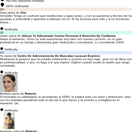
+60.000 opiniones recibidas
100% verificadas
SA
Sara opina de
Ana
:
Increíble! Tengo un cachorro que mordía todo y súper activo, y con su paciencia y técnica me ha
ayudado a entenderle y aprender a disfrutar con él. Te da técnicas para todo y si no funcionan
busca...
Verificada
JA
Javier opina de
Adican Tu Adiestrador Canino Personal A Domicilio De Confianza
:
Hasta el momento, Víctor no está asesorando muy bien con nuestro cachorro, es un gran
profesional en su trabajo y demuestra gran dedicación y entusiasmo. Lo recomiendo 100%
Verificada
YC
Yu opina de
Centro De Adiestramiento De Mascotas Lavacan Express
:
Realmente la persona que ha estado entrenando a mi perro es muy majo , pero no me llena con
su profesionalidad, o sea, no llega a lo que espero. Espero cuando acabe la sesión que tengo
contratada...
Verificada
Barbara opina de
Roberto
:
Si necesitas un adiestrador, lo recomiendo al 100%, lo explica todo con amor y dedicación, está
con los animales pendiente todo el rato de lo que hacen y te enseña a corregirlos en el
momento. Un...
Verificada
Andrada opina de
Roberto
: