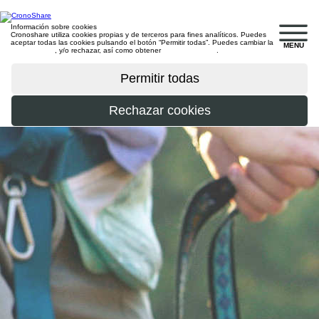
Información sobre cookies
Cronoshare utiliza cookies propias y de terceros para fines analíticos. Puedes
aceptar todas las cookies pulsando el botón “Permitir todas”. Puedes cambiar la
MENU
configuración
, y/o rechazar, así como obtener
más información
.