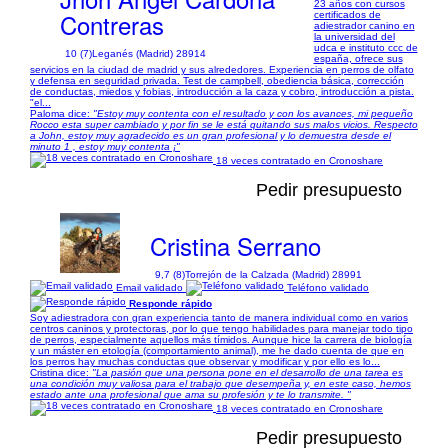
23 años con cursos
Contreras
certificados de
adiestrador canino en
la universidad del
udca e instituto ccc de
10 (7)
Leganés (Madrid) 28914
españa, ofrece sus
servicios en la ciudad de madrid y sus alrededores. Experiencia en perros de olfato
y defensa en seguridad privada. Test de campbell, obediencia básica, corrección
de conductas, miedos y fobias, introducción a la caza y cobro, introducción a pista.
"el...
Paloma dice:
"Estoy muy contenta con el resultado y con los avances, mi pequeño
Rocco esta super cambiado y por fin se le está quitando sus malos vicios. Respecto
a John, estoy muy agradecido es un gran profesional y lo demuestra desde el
minuto 1 , estoy muy contenta ¡"
18 veces contratado en Cronoshare
Pedir presupuesto
Cristina Serrano
9,7 (8)
Torrejón de la Calzada (Madrid) 28991
Email validado
Teléfono validado
Responde rápido
Soy adiestradora con gran experiencia tanto de manera individual como en varios
centros caninos y protectoras, por lo que tengo habilidades para manejar todo tipo
de perros, especialmente aquellos más tímidos. Aunque hice la carrera de biología
y un máster en etología (comportamiento animal), me he dado cuenta de que en
los perros hay muchas conductas que observar y modificar y por ello es lo...
Cristina dice:
"La pasión que una persona pone en el desarrollo de una tarea es
una condición muy valiosa para el trabajo que desempeña y, en este caso, hemos
estado ante una profesional que ama su profesión y te lo transmite. "
18 veces contratado en Cronoshare
Pedir presupuesto