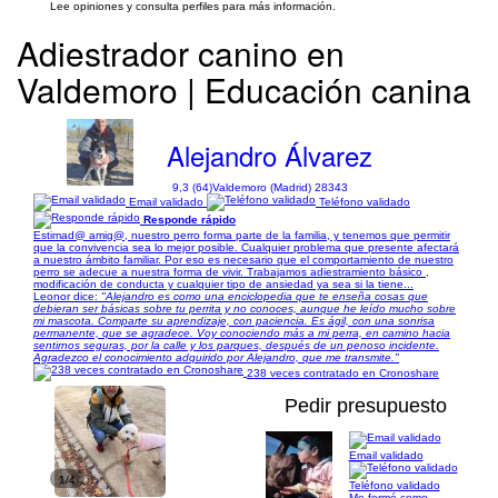
Lee opiniones y consulta perfiles para más información.
Adiestrador canino en
Valdemoro | Educación canina
Alejandro Álvarez
9,3 (64)
Valdemoro (Madrid) 28343
Email validado
Teléfono validado
Responde rápido
Estimad@ amig@, nuestro perro forma parte de la familia, y tenemos que permitir
que la convivencia sea lo mejor posible. Cualquier problema que presente afectará
a nuestro ámbito familiar. Por eso es necesario que el comportamiento de nuestro
perro se adecue a nuestra forma de vivir. Trabajamos adiestramiento básico ,
modificación de conducta y cualquier tipo de ansiedad ya sea si la tiene...
Leonor dice:
"Alejandro es como una enciclopedia que te enseña cosas que
debieran ser básicas sobre tu perrita y no conoces, aunque he leído mucho sobre
mi mascota. Comparte su aprendizaje, con paciencia. Es ágil, con una sonrisa
permanente, que se agradece. Voy conociendo más a mi perra, en camino hacia
sentirnos seguras, por la calle y los parques, después de un penoso incidente.
Agradezco el conocimiento adquirido por Alejandro, que me transmite."
238 veces contratado en Cronoshare
Pedir presupuesto
Email validado
1/4
Teléfono validado
Me formé como