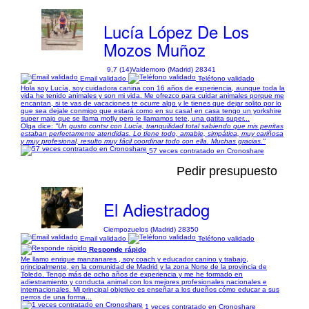
Lucía López De Los
Mozos Muñoz
9,7 (14)
Valdemoro (Madrid) 28341
Email validado
Teléfono validado
Hola soy Lucía, soy cuidadora canina con 16 años de experiencia, aunque toda la
vida he tenido animales y son mi vida. Me ofrezco para cuidar animales porque me
encantan, si te vas de vacaciones te ocurre algo y le tienes que dejar solito por lo
que sea dejale conmigo que estará como en su casa! en casa tengo un yorkshire
super majo que se llama mofly pero le llamamos tete, una gatita super...
Olga dice:
"Un gusto contsr con Lucía, tranquilidad total sabiendo que mis perritas
estaban perfectamente atendidas. Lo tiene todo, amable, simpática, muy cariñosa
y muy profesional, resulto muy fácil coordinar todo con ella. Muchas gracias."
57 veces contratado en Cronoshare
Pedir presupuesto
El Adiestradog
Ciempozuelos (Madrid) 28350
Email validado
Teléfono validado
Responde rápido
Me llamo enrique manzanares , soy coach y educador canino y trabajo,
principalmente, en la comunidad de Madrid y la zona Norte de la provincia de
Toledo. Tengo más de ocho años de experiencia y me he formado en
adiestramiento y conducta animal con los mejores profesionales nacionales e
internacionales. Mi principal objetivo es enseñar a los dueños cómo educar a sus
perros de una forma...
1 veces contratado en Cronoshare