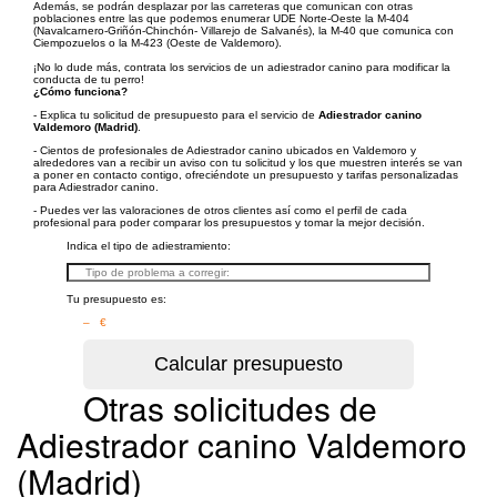
Además, se podrán desplazar por las carreteras que comunican con otras
poblaciones entre las que podemos enumerar UDE Norte-Oeste la M-404
(Navalcarnero-Griñón-Chinchón- Villarejo de Salvanés), la M-40 que comunica con
Ciempozuelos o la M-423 (Oeste de Valdemoro).
¡No lo dude más, contrata los servicios de un adiestrador canino para modificar la
conducta de tu perro!
¿Cómo funciona?
- Explica tu solicitud de presupuesto para el servicio de
Adiestrador canino
Valdemoro (Madrid)
.
- Cientos de profesionales de Adiestrador canino ubicados en Valdemoro y
alrededores van a recibir un aviso con tu solicitud y los que muestren interés se van
a poner en contacto contigo, ofreciéndote un presupuesto y tarifas personalizadas
para Adiestrador canino.
- Puedes ver las valoraciones de otros clientes así como el perfil de cada
profesional para poder comparar los presupuestos y tomar la mejor decisión.
Indica el tipo de adiestramiento:
Tu presupuesto es:
– €
Otras solicitudes de
Adiestrador canino Valdemoro
(Madrid)