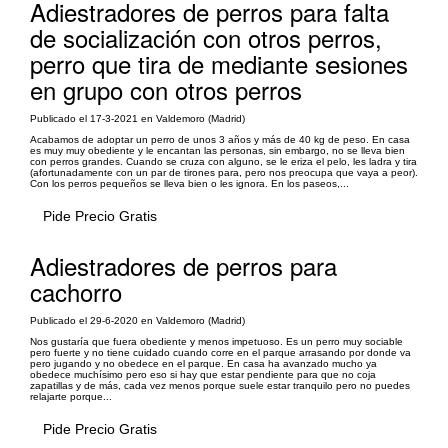
Adiestradores de perros para falta
de socialización con otros perros,
perro que tira de mediante sesiones
en grupo con otros perros
Publicado el 17-3-2021 en Valdemoro (Madrid)
Acabamos de adoptar un perro de unos 3 años y más de 40 kg de peso. En casa
es muy muy obediente y le encantan las personas, sin embargo, no se lleva bien
con perros grandes. Cuando se cruza con alguno, se le eriza el pelo, les ladra y tira
(afortunadamente con un par de tirones para, pero nos preocupa que vaya a peor).
Con los perros pequeños se lleva bien o les ignora. En los paseos,...
Pide Precio Gratis
Adiestradores de perros para
cachorro
Publicado el 29-6-2020 en Valdemoro (Madrid)
Nos gustaría que fuera obediente y menos impetuoso. Es un perro muy sociable
pero fuerte y no tiene cuidado cuando corre en el parque arrasando por donde va
pero jugando y no obedece en el parque. En casa ha avanzado mucho ya
obedece muchísimo pero eso si hay que estar pendiente para que no coja
zapatillas y de más, cada vez menos porque suele estar tranquilo pero no puedes
relajarte porque...
Pide Precio Gratis