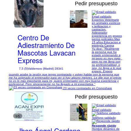
Pedir presupuesto
Email validado
Expertos Veterinario
1/4
en animales exóticos
y terilizacion y
castracion.
Adiestrador
Centro De
experiencia en grupos
perros policiales.Mas
Adiestramiento De
15 años.Educacion e
etiología Canina
Yu dice:
"Realmente
Mascotas Lavacan
la persona que ha
estado entrenando a
Express
mi perro es muy majo ,
pero no me llena con
su profesionalidad, o
sea, no llega a lo que
7,5 (5)
Valdemoro (Madrid) 28341
espero. Espero
cuando acabe la sesión que tengo contratada y volver hablar con la persona que
me ha asignado el entrenador para ver si hay alguno mejores. Le dije que el precio
no es lo más importante para mi, quiero entrenador con muy buena experiencia y
profesional. Pero sinceramente no ha llegado a mi espectativa "
23 veces contratado en Cronoshare
Pedir presupuesto
Email validado
1/5
Teléfono validado
Responde rápido
Jhon Ángel Cardona
Hombre dinámico de