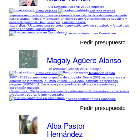
9,8 (3)
Madrid (Madrid) 28008 Argüelles
Email validado
Teléfono validado
Ingeniera aeronáutica con amplia experiencia en cálculo de estructuras mediante
nastran/patran (airbus) y formación en dicho sector. Conocimientos de coaching y
desarrollo personal. Bilingüe inglés, y alemán básico.
Isabel dice:
"Me parece una persona responsable,seria en su trabajo y formal a las
tres nos encanta Gracias Maria"
8 veces contratado en Cronoshare
Pedir presupuesto
Magaly Agüero Alonso
10 (2)
Madrid (Madrid) 28042 Barajas
Email validado
Responde rápido
2007 - 2012 secretaria en despacho de abogado. Desde 2007 imparto clases a
domicilio de informática, química y física. 2004-2007 asistente de personas
mayores. 2002-2004. Secretaria y compradora en oficina de importación y
exportación (madrid). ...
Carmen dice:
"Me parece una excelente profesional y de momento a mi hija le esta
ayudando , que es lo que necesitaba."
6 veces contratado en Cronoshare
Pedir presupuesto
Alba Pastor
Hernández