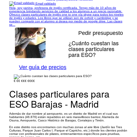
Email validado
Hola, soy yanina, profesora de inglés certificada. Tengo más de 10 años de
experiencia brindando servicios de calidad a los alumnos a un precio razonable.
Ofrezco clases particulares de inglés one to one vía skype para todos los niveles
de inglés y edades. Los libros que se utilizan son de oxford y cambridge y se
pueden compartir con el alumno si desea por medio de google drive. Las clases
se...
Pedir presupuesto
¿Cuánto cuestan las
clases particulares
para ESO?
1/5
Ver guía de precios
€
€€
€€€
€€€€
Clases particulares para
ESO Barajas - Madrid
Además de dar nombre al aeropuerto, es un distrito de Madrid en el cual sus
habitantes (46.876) están repartidos en seis maravillosos barrios: Alameda de
Osuna, Aeropuerto, Casco Histórico de Barajas, Corralejos y Timón.
En este distrito nos encontramos con muchas zonas al aire libre (Jardín las Tres
Culturas, Parque Juan Carlos I, Parque el Capricho, etc.) donde los clientes podrán
contar con profesionales de pilates, entrenamientos específicos para pruebas,