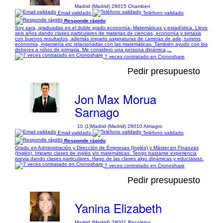
Madrid (Madrid) 28015 Chamberí
Email validado
Teléfono validado
Responde rápido
Soy sara, graduadas en el doble grado economía- Matemáticas y estadística. Llevo
seis años dando clases particulares de materias de ciencias, economía y sintaxis
con buenos resultados, además imparto asignaturas de carreras de ade, turismo,
economía, ingeniería etc relacionadas con las matemáticas. También ayudo con los
deberes a niños de primaria. Me considero una persona dinámica,...
7 veces contratado en Cronoshare
Pedir presupuesto
Jon Max Morua
Sarnago
10 (1)
Madrid (Madrid) 28010 Almagro
Email validado
Teléfono validado
Responde rápido
Grado en Administración y Dirección de Empresas (Inglés) y Máster en Finanzas
(Inglés). Imparto clases de inglés y/o matemáticas. Tengo bastante experiencia
previa dando clases particulares. Hago de las clases algo dinámicas y eductaivas.
7 veces contratado en Cronoshare
Pedir presupuesto
Yanina Elizabeth
Madrid (Madrid) 28001 Recoletos