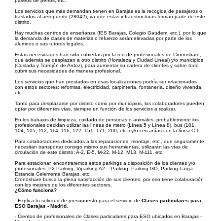
paseos de perros, etc.
Los servicios que más demandan tienen en Barajas es la recogida de pasajeros o
traslados al aeropuerto (28042), ya que estas infraestructuras forman parte de este
distrito.
Hay muchas centros de enseñanza (IES Barajas, Colegio Gaudem, etc.), por lo que
la demanda de clases de materias o refuerzo serán elevadas por parte de los
alumnos o sus tutores legales.
Estas necesidades han sido cubiertas por la red de profesionales de Cronoshare,
que además se desplazan a otro distrito (Hortaleza y Ciudad Lineal) y/o municipios
(Coslada y Torrejón de Ardoz), para aumentar su cartera de clientes y sobre todo
cubrir sus necesidades de manera profesional.
Los servicios que han prestados en esas localizaciones podría ser relacionados
con estos sectores: reformas, electricidad, carpintería, fontanería, diseño vivienda,
etc.
Tanto para desplazarse por distrito como por municipios, los colaboradores pueden
optar por diferentes vías, siempre en función de los servicios a realizar.
En los trabajos de limpieza, cuidado de personas o animales, probablemente los
profesionales decidan utilizar las líneas de metro (Línea 5 y Línea 8), bus (101,
104, 105, 112, 114, 116, 122. 151, 171, 200, etc.) y/o cercanías con la línea C-1.
Para colaboradores dedicados a las reparaciones, montaje, etc., que seguramente
necesitan transportar consigo mismo sus herramientas, utilizarán las vías de
circulación de este distrito: A-2, E-5, M-22, M-12, M13, M-111, etc.
Para estacionar, encontraremos estos parkings a disposición de los clientes y/o
profesionales: P2 Parking, Viparking A2 – Parking, Parking GO, Parking Larga
Estancia Celemente Barajas, etc.
Cronoshare busca la plena satisfacción de sus clientes, por eso tiene colaboración
con los mejores de los diferentes sectores.
¿Cómo funciona?
- Explica tu solicitud de presupuesto para el servicio de
Clases particulares para
ESO Barajas - Madrid
.
- Cientos de profesionales de Clases particulares para ESO ubicados en Barajas -