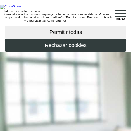
Información sobre cookies
Cronoshare utiliza cookies propias y de terceros para fines analíticos. Puedes
aceptar todas las cookies pulsando el botón “Permitir todas”. Puedes cambiar la
MENU
configuración
, y/o rechazar, así como obtener
más información
.