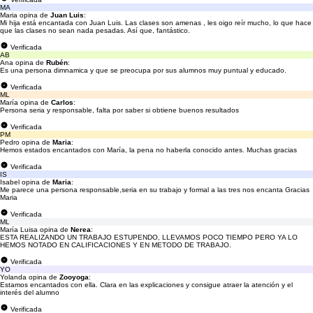
MA
Maria opina de
Juan Luis
:
Mi hija está encantada con Juan Luis. Las clases son amenas , les oigo reír mucho, lo que hace
que las clases no sean nada pesadas. Así que, fantástico.
Verificada
AB
Ana opina de
Rubén
:
Es una persona dimnamica y que se preocupa por sus alumnos muy puntual y educado.
Verificada
ML
María opina de
Carlos
:
Persona seria y responsable, falta por saber si obtiene buenos resultados
Verificada
PM
Pedro opina de
Maria
:
Hemos estados encantados con María, la pena no haberla conocido antes. Muchas gracias
Verificada
IS
Isabel opina de
Maria
:
Me parece una persona responsable,seria en su trabajo y formal a las tres nos encanta Gracias
Maria
Verificada
ML
María Luisa opina de
Nerea
:
ESTA REALIZANDO UN TRABAJO ESTUPENDO, LLEVAMOS POCO TIEMPO PERO YA LO
HEMOS NOTADO EN CALIFICACIONES Y EN METODO DE TRABAJO.
Verificada
YO
Yolanda opina de
Zooyoga
:
Estamos encantados con ella. Clara en las explicaciones y consigue atraer la atención y el
interés del alumno
Verificada