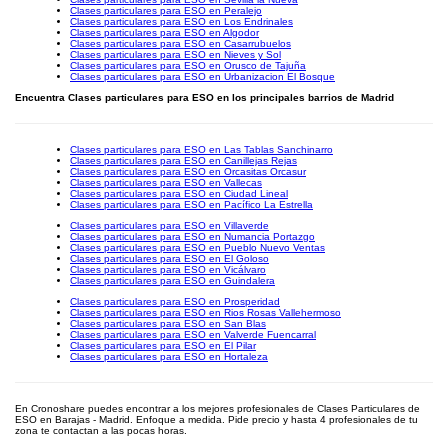
Clases particulares para ESO en Peralejo
Clases particulares para ESO en Los Endrinales
Clases particulares para ESO en Algodor
Clases particulares para ESO en Casarrubuelos
Clases particulares para ESO en Nieves y Sol
Clases particulares para ESO en Orusco de Tajuña
Clases particulares para ESO en Urbanizacion El Bosque
Encuentra Clases particulares para ESO en los principales barrios de Madrid
Clases particulares para ESO en Las Tablas Sanchinarro
Clases particulares para ESO en Canillejas Rejas
Clases particulares para ESO en Orcasitas Orcasur
Clases particulares para ESO en Vallecas
Clases particulares para ESO en Ciudad Lineal
Clases particulares para ESO en Pacífico La Estrella
Clases particulares para ESO en Villaverde
Clases particulares para ESO en Numancia Portazgo
Clases particulares para ESO en Pueblo Nuevo Ventas
Clases particulares para ESO en El Goloso
Clases particulares para ESO en Vicálvaro
Clases particulares para ESO en Guindalera
Clases particulares para ESO en Prosperidad
Clases particulares para ESO en Rios Rosas Vallehermoso
Clases particulares para ESO en San Blas
Clases particulares para ESO en Valverde Fuencarral
Clases particulares para ESO en El Pilar
Clases particulares para ESO en Hortaleza
En Cronoshare puedes encontrar a los mejores profesionales de Clases Particulares de
ESO en Barajas - Madrid. Enfoque a medida. Pide precio y hasta 4 profesionales de tu
zona te contactan a las pocas horas.