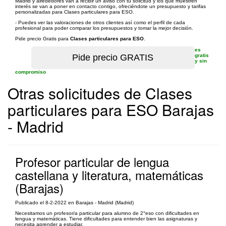
Madrid y alrededores van a recibir un aviso con tu solicitud y los que muestren
interés se van a poner en contacto contigo, ofreciéndote un presupuesto y tarifas
personalizadas para Clases particulares para ESO.
- Puedes ver las valoraciones de otros clientes así como el perfil de cada
profesional para poder comparar los presupuestos y tomar la mejor decisión.
Pide precio Gratis para
Clases particulares para ESO
.
es
gratis
y sin
compromiso
Otras solicitudes de Clases
particulares para ESO Barajas
- Madrid
Profesor particular de lengua
castellana y literatura, matemáticas
(Barajas)
Publicado el 8-2-2022 en Barajas - Madrid (Madrid)
Necesitamos un profesor/a particular para alumno de 2°eso con dificultades en
lengua y matemáticas. Tiene dificultades para entender bien las asignaturas y
necesita aprender a estudiar.