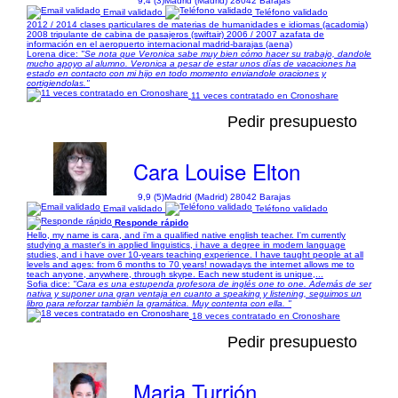
9,4 (3)
Madrid (Madrid) 28042 Barajas
Email validado
Teléfono validado
2012 / 2014 clases particulares de materias de humanidades e idiomas (acadomia)
2008 tripulante de cabina de pasajeros (swiftair) 2006 / 2007 azafata de
información en el aeropuerto internacional madrid-barajas (aena)
Lorena dice:
"Se nota que Veronica sabe muy bien cómo hacer su trabajo, dandole
mucho apoyo al alumno. Veronica a pesar de estar unos días de vacaciones ha
estado en contacto con mi hijo en todo momento enviandole oraciones y
cortigiendolas."
11 veces contratado en Cronoshare
Pedir presupuesto
Cara Louise Elton
9,9 (5)
Madrid (Madrid) 28042 Barajas
Email validado
Teléfono validado
Responde rápido
Hello, my name is cara, and i’m a qualified native english teacher. I'm currently
studying a master's in applied linguistics, i have a degree in modern language
studies, and i have over 10-years teaching experience. I have taught people at all
levels and ages: from 6 months to 70 years! nowadays the internet allows me to
teach anyone, anywhere, through skype. Each new student is unique,...
Sofia dice:
"Cara es una estupenda profesora de inglés one to one. Además de ser
nativa y suponer una gran ventaja en cuanto a speaking y listening, seguimos un
libro para reforzar también la gramática. Muy contenta con ella. "
18 veces contratado en Cronoshare
Pedir presupuesto
Maria Turrión