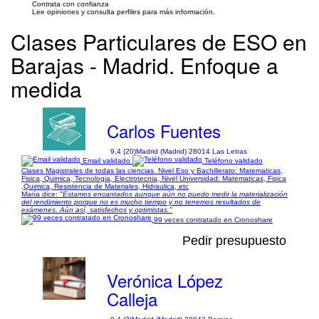
Contrata con confianza
Lee opiniones y consulta perfiles para más información.
Clases Particulares de ESO en
Barajas - Madrid. Enfoque a
medida
Carlos Fuentes
9,4 (20)
Madrid (Madrid) 28014 Las Letras
Email validado
Teléfono validado
Clases Magistrales de todas las ciencias. Nivel Eso y Bachillerato: Matematicas,
Fisica, Quimica, Tecnologia, Electrotecnia, Nivel Universidad: Matematicas, Fisica
,Quimica, Resistencia de Materiales, Hidraulica, etc
María dice:
"Estamos encantados aunque aún no puedo medir la materialización
del rendimiento porque no es mucho tiempo y no tenemos resultados de
exámenes. Aún así, satisfechos y optimistas."
99 veces contratado en Cronoshare
Pedir presupuesto
Verónica López
Calleja