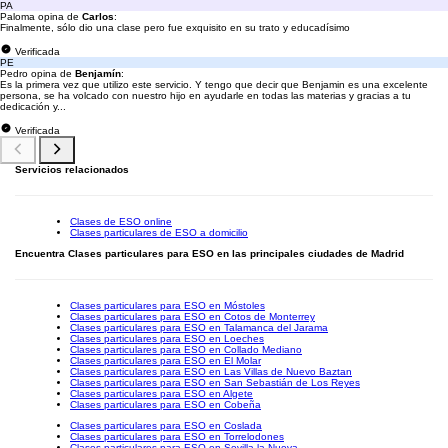
PA
Paloma opina de
Carlos
:
Finalmente, sólo dio una clase pero fue exquisito en su trato y educadísimo
Verificada
PE
Pedro opina de
Benjamín
:
Es la primera vez que utilizo este servicio. Y tengo que decir que Benjamin es una excelente
persona, se ha volcado con nuestro hijo en ayudarle en todas las materias y gracias a tu
dedicación y...
Verificada
Servicios relacionados
Clases de ESO online
Clases particulares de ESO a domicilio
Encuentra Clases particulares para ESO en las principales ciudades de Madrid
Clases particulares para ESO en Móstoles
Clases particulares para ESO en Cotos de Monterrey
Clases particulares para ESO en Talamanca del Jarama
Clases particulares para ESO en Loeches
Clases particulares para ESO en Collado Mediano
Clases particulares para ESO en El Molar
Clases particulares para ESO en Las Villas de Nuevo Baztan
Clases particulares para ESO en San Sebastián de Los Reyes
Clases particulares para ESO en Algete
Clases particulares para ESO en Cobeña
Clases particulares para ESO en Coslada
Clases particulares para ESO en Torrelodones
Clases particulares para ESO en Sevilla la Nueva