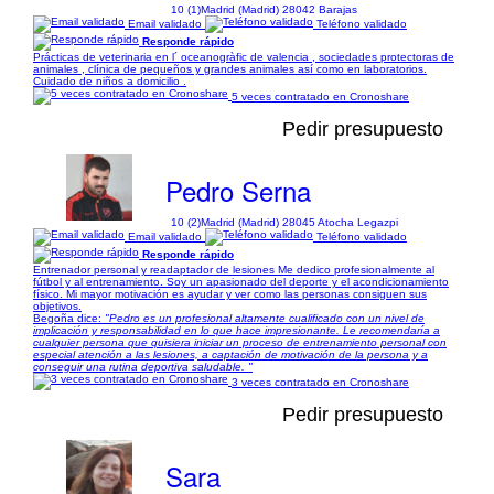
10 (1)
Madrid (Madrid) 28042 Barajas
Email validado
Teléfono validado
Responde rápido
Prácticas de veterinaria en l´ oceanogràfic de valencia , sociedades protectoras de
animales , clínica de pequeños y grandes animales así como en laboratorios.
Cuidado de niños a domicilio .
5 veces contratado en Cronoshare
Pedir presupuesto
Pedro Serna
10 (2)
Madrid (Madrid) 28045 Atocha Legazpi
Email validado
Teléfono validado
Responde rápido
Entrenador personal y readaptador de lesiones Me dedico profesionalmente al
fútbol y al entrenamiento. Soy un apasionado del deporte y el acondicionamiento
físico. Mi mayor motivación es ayudar y ver como las personas consiguen sus
objetivos.
Begoña dice:
"Pedro es un profesional altamente cualificado con un nivel de
implicación y responsabilidad en lo que hace impresionante. Le recomendaría a
cualquier persona que quisiera iniciar un proceso de entrenamiento personal con
especial atención a las lesiones, a captación de motivación de la persona y a
conseguir una rutina deportiva saludable. "
3 veces contratado en Cronoshare
Pedir presupuesto
Sara